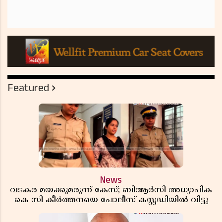
Featured
News
വടകര മയക്കുമരുന്ന് കേസ്; ബിആർസി അധ്യാപിക
കെ സി കീർത്തനയെ പോലീസ് കസ്റ്റഡിയിൽ വിട്ടു