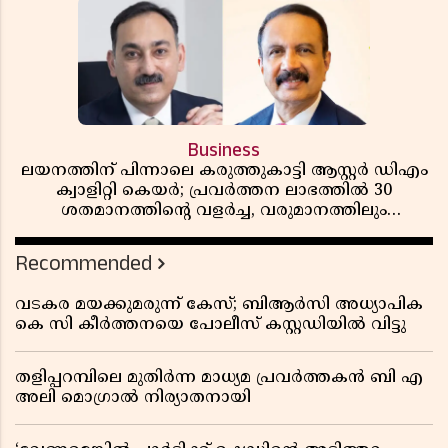
Business
ലയനത്തിന് പിന്നാലെ കരുത്തുകാട്ടി ആസ്റ്റർ ഡിഎം
ക്വാളിറ്റി കെയർ; പ്രവർത്തന ലാഭത്തിൽ 30
ശതമാനത്തിൻ്റെ വളർച്ച, വരുമാനത്തിലും
ലാഭത്തിലും വൻ കുതിപ്പ് രേഖപ്പെടുത്തി ആദ്യ പാദ
റിപ്പോർട്ട് പുറത്ത്
Recommended
വടകര മയക്കുമരുന്ന് കേസ്; ബിആർസി അധ്യാപിക
കെ സി കീർത്തനയെ പോലീസ് കസ്റ്റഡിയിൽ വിട്ടു
തളിപ്പറമ്പിലെ മുതിർന്ന മാധ്യമ പ്രവർത്തകൻ ബി എ
അലി മൊഗ്രാൽ നിര്യാതനായി