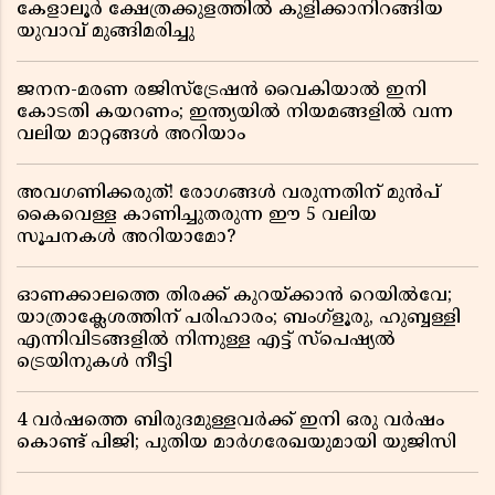
കേളാലൂർ ക്ഷേത്രക്കുളത്തിൽ കുളിക്കാനിറങ്ങിയ
യുവാവ് മുങ്ങിമരിച്ചു
ജനന-മരണ രജിസ്ട്രേഷൻ വൈകിയാൽ ഇനി
കോടതി കയറണം; ഇന്ത്യയിൽ നിയമങ്ങളിൽ വന്ന
വലിയ മാറ്റങ്ങൾ അറിയാം
അവഗണിക്കരുത്! രോഗങ്ങൾ വരുന്നതിന് മുൻപ്
കൈവെള്ള കാണിച്ചുതരുന്ന ഈ 5 വലിയ
സൂചനകൾ അറിയാമോ?
ഓണക്കാലത്തെ തിരക്ക് കുറയ്ക്കാൻ റെയിൽവേ;
യാത്രാക്ലേശത്തിന് പരിഹാരം; ബംഗ്ളൂരു, ഹുബ്ബള്ളി
എന്നിവിടങ്ങളിൽ നിന്നുള്ള എട്ട് സ്പെഷ്യൽ
ട്രെയിനുകൾ നീട്ടി
4 വർഷത്തെ ബിരുദമുള്ളവർക്ക് ഇനി ഒരു വർഷം
കൊണ്ട് പിജി; പുതിയ മാർഗരേഖയുമായി യുജിസി