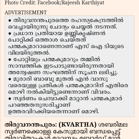
Photo Credit: Facebook/Rajeesh Karthiyat
ADVERTISEMENT
● തിരുവനന്തപുരത്തെ രഹസ്യകേന്ദ്രത്തിൽ
വെച്ചായിരുന്നു ചോദ്യം ചെയ്യൽ നടന്നത്.
● പ്രധാന പ്രതിയായ ഉണ്ണികൃഷ്‌ണൻ
പോറ്റിക്ക് ഒത്താശ ചെയ്തത്
പത്മകുമാറാണെന്നാണ്‌ എസ് ഐ ടിയുടെ
വിലയിരുത്തൽ.
● പോറ്റിയും പത്മകുമാറും തമ്മിൽ
സാമ്പത്തിക ഇടപാടുണ്ടായിരുന്നതായി
അന്വേഷണ സംഘത്തിന് സൂചന ലഭിച്ചു.
● മുരാരി ബാബു മുതൽ എൻ വാസു
വരെയുള്ള പ്രതികൾ പത്മകുമാറിന് എതിരെ
മൊഴി നൽകിയിട്ടുണ്ടെന്നാണ്‌ വിവരം.
● സ്വർണം ചെമ്പാക്കി മാറ്റാൻ പത്മകുമാർ
പറഞ്ഞതനുസരിച്ചാണ്
ഉത്തരവിറക്കിയതെന്നാണ് മൊഴി.
തിരുവനന്തപുരം: (KVARTHA)
ശബരിമല
സ്വർണക്കൊള്ള കേസുമായി ബന്ധപ്പെട്ട്
തിരുവിതാംകൂർ ദേവസ്വം ബോർഡ് മുൻ