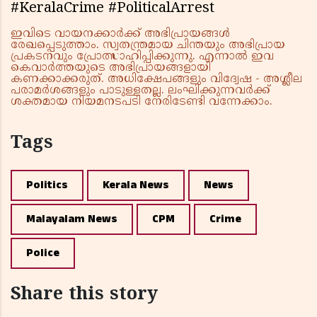
#KeralaCrime #PoliticalArrest
ഇവിടെ വായനക്കാർക്ക് അഭിപ്രായങ്ങൾ
രേഖപ്പെടുത്താം. സ്വതന്ത്രമായ ചിന്തയും അഭിപ്രായ
പ്രകടനവും പ്രോത്സാഹിപ്പിക്കുന്നു. എന്നാൽ ഇവ
കെവാർത്തയുടെ അഭിപ്രായങ്ങളായി
കണക്കാക്കരുത്. അധിക്ഷേപങ്ങളും വിദ്വേഷ - അശ്ലീല
പരാമർശങ്ങളും പാടുള്ളതല്ല. ലംഘിക്കുന്നവർക്ക്
ശക്തമായ നിയമനടപടി നേരിടേണ്ടി വന്നേക്കാം.
Tags
Politics
Kerala News
News
Malayalam News
CPM
Crime
Police
Share this story