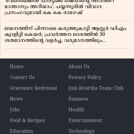
‘വേണമെങ്കിൽ പാർട്ടിക്ക് ഷെഡിൻ്റെ അടിത്തറ
മാന്താനും അറിയാം’; പയ്യന്നൂരിൽ വിവാദ
പ്രസംഗവുമായി കെ കെ രാഗേഷ്
ലയനത്തിന് പിന്നാലെ കരുത്തുകാട്ടി ആസ്റ്റർ ഡിഎം
ക്വാളിറ്റി കെയർ; പ്രവർത്തന ലാഭത്തിൽ 30
ശതമാനത്തിൻ്റെ വളർച്ച, വരുമാനത്തിലും
ലാഭത്തിലും വൻ കുതിപ്പ് രേഖപ്പെടുത്തി ആദ്യ പാദ
റിപ്പോർട്ട് പുറത്ത്
Home
About Us
Contact Us
Privacy Policy
Grievance Redressal
Join Kvartha Team Club
News
Business
Jobs
Health
Food & Recipes
Entertainment
Education
Technology