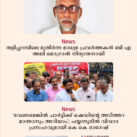
News
തളിപ്പറമ്പിലെ മുതിർന്ന മാധ്യമ പ്രവർത്തകൻ ബി എ
അലി മൊഗ്രാൽ നിര്യാതനായി
News
‘വേണമെങ്കിൽ പാർട്ടിക്ക് ഷെഡിൻ്റെ അടിത്തറ
മാന്താനും അറിയാം’; പയ്യന്നൂരിൽ വിവാദ
പ്രസംഗവുമായി കെ കെ രാഗേഷ്