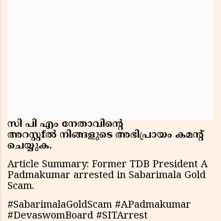
സി
പി
എം
നേതാവിൻ്റെ
അറസ്റ്റfല്‍
നിങ്ങളുടെ
അഭിപ്രായം
കമൻ്റ്
ചെയ്യുക.
Article Summary: Former TDB President A
Padmakumar arrested in Sabarimala Gold
Scam.
#SabarimalaGoldScam #APadmakumar
#DevaswomBoard #SITArrest