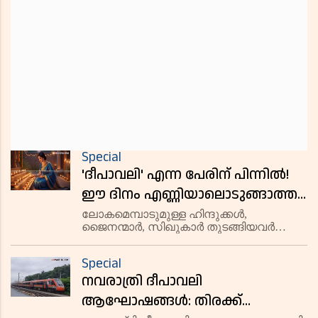
Special
'ദീപാവലി' എന്ന പേരിന് പിന്നിൽ!
ഈ ദിനം എണ്ണിയാലൊടുങ്ങാത്ത
ദീപങ്ങൾ തെളിയിക്കുന്നത്
ലോകമെമ്പാടുമുള്ള ഹിന്ദുക്കൾ,
ജൈനന്മാർ, സിഖുകാർ തുടങ്ങിയവർ
എന്തിന്? അറിയാം ഇക്കാര്യങ്ങൾ
ആഘോഷിക്കുന്ന ദീപാവലി 'വിളക്കുകളുടെ
നിര' എന്ന് അർത്ഥം വരുന്ന പദത്തിൽ
Special
നിന്നാണ് ഉണ്ടായത്. അന്ധകാരത്തിനു
നവരാത്രി ദീപാവലി
മേൽ വെളിച്ചം നേടിയ വിജയത്തിൻ്റെ
പ്രതീകമാ
ആഘോഷങ്ങള്‍: തിരക്ക്