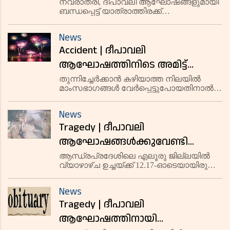
കുറയ്ക്കാന്‍ കേരളത്തിലേക്ക്
നവരാത്രി, ദീപാവലി ആഘോഷങ്ങളുമായി
ബന്ധപ്പെട്ട് യാത്രാത്തിരക്ക്
സ്‌പെഷല്‍ ട്രെയിന്‍
കുറയ്ക്കുന്നതിനായി ലോകമാന്യതിലക്-
തിരുവനന്തപുരം നോർത്ത് റൂട്ടിൽ
News
പ്രത്യേക ട്രെയിൻ സർവീസ് ആരംഭിച്ചു.
Accident | ദീപാവലി
ആഘോഷത്തിനിടെ അമിട്ട്
പൊട്ടിത്തെറിച്ച് യുവാവിന്റെ
തുന്നിച്ചേര്‍ക്കാന്‍ കഴിയാത്ത നിലയില്‍
മാംസഭാഗങ്ങള്‍ വേര്‍പ്പെട്ടുപോയതിനാല്‍
കൈപ്പത്തി തകര്‍ന്നു
ശസ്ത്രക്രിയയിലൂടെ കൈപ്പത്തി
മുറിച്ചുമാറ്റി.
News
Tragedy | ദീപാവലി
ആഘോഷങ്ങള്‍ക്കുവേണ്ടി
പ്രത്യേകമായി നിര്‍മിച്ച 'ഒണിയന്‍
ആന്ധ്രപ്രദേശിലെ എലൂരു ജില്ലയില്‍
വ്യാഴാഴ്ച ഉച്ചയ്ക്ക് 12.17-ഓടെയായിരുന്നു
ബോംബ് പടക്കവുമായി'
സംഭവം.
സ്‌കൂട്ടറില്‍ പോകവെ കുഴിയില്‍
News
വീണ് സ്‌ഫോടനം; ഒരാള്‍ മരിച്ചു, 6
Tragedy | ദീപാവലി
പേര്‍ക്ക് പരുക്ക്
ആഘോഷത്തിനായി