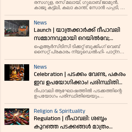
ഇഷ്ടപ്പെടുന്നവര്‍ക്ക് സമ്മാനമായി
രസഗുള, രസ് മലായ്, ഗുലാബ് ജാമുന്‍,
കാജൂ കട്ട്‌ലി, കലാ കാന്ത്, സോന്‍ പപ്പടി, റവ
നല്‍കാവുന്ന പലഹാരങ്ങള്‍ ഇതാ!
ലഡ്ഡു, ബസീന്‍ ലഡ്ഡു, ജിലേബി, മൈസൂര്‍
പാവ്, ചംചം, ഹല്‍വ, ദൂദ് പേഡ, മില്‍ക്ക്
News
ബര്‍ഫി, ബാദുഷ തുടങ്ങിയ പലഹാരങ്ങള്‍
Launch | യാത്രക്കാര്‍ക്ക് ദീപാവലി
നല്‍കാവുന്
സമ്മാനവുമായി റെയില്‍വേ;
ഡെല്‍ഹിക്കും- പാറ്റ് നയ്ക്കും
ഐആര്‍സിടിസി ടിക്കറ്റ് ബുക്കിംഗ് വെബ്
സൈറ്റ് പ്രകാരം ന്യൂഡെല്‍ഹി- പാറ്റ്‌ന
ഇടയില്‍ ദൈര്‍ഘ്യമേറിയ
വന്ദേ ഭാരത് 1,000 കിലോമീറ്റര്‍ ദൂരം
വന്ദേഭാരത് യാത്ര ഒക്ടോബര്‍ 30
സഞ്ചരിക്കും. നേരത്തെ, വന്ദേ ഭാരത്
News
എക്‌സ്പ്രസിന്റെ ഏറ്റവും
മുതല്‍ ആരംഭിക്കും; ടിക്കറ്റ്
Celebration | പടക്കം വേണ്ട, പകരം
ദൈര്‍ഘ്യമേറിയ ദൂരം ഡെല്‍ഹിയില്‍
ബുക്കിംഗ് തുടങ്ങിക്കഴിഞ്ഞു
ഇവ ഉപയോഗിക്കാം! പരിസ്ഥിതിക്ക്
വേണ്ടി ദീപാവലി ആഘോഷം
ദീപാവലി ആഘോഷത്തിൽ പടക്കത്തിന്റെ
ഉപയോഗം പരിസ്ഥിതിയെയും
ഇങ്ങനെയായാലോ
ആരോഗ്യത്തെയും പ്രതികൂലമായി
ബാധിക്കുന്നു. പരിസ്ഥിതി സൗഹൃദമായ
Religion & Spirituality
ആകാശദീപങ്ങൾ, ഗ്ലോ സ്റ്റിക്‌സ്,
Regulation | ദീപാവലി: ശബ്ദം
എൽഇഡി ലൈറ്റുകൾ തുടങ്ങിയ
മാർഗങ്ങളിലൂടെ പടക്കമില്ലാതെ ദീ
കുറഞ്ഞ പടക്കങ്ങള്‍ മാത്രം