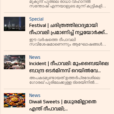
സജ്ജമാക്കിയ അലങ്കാരവിളക്കില്‍
മുകുന്ദ് പുരിലെ രാധാ വിഹാറില്‍
സന്തോഷ് എന്നയാളുടെ മൂന്ന് കുട്ടികളില്‍
നിന്ന് വൈദ്യുതാഘാതമേറ്റ് അഞ്ച്
ഇളയ മകനായ സാഗര്‍ ആണ് മരിച്ചത്.
വയസ്സുകാരന് ദാരുണാന്ത്യം
Special
Festival | ചരിത്രത്തിലാദ്യമായി
ദീപാവലി പ്രമാണിച്ച് ന്യൂയോര്‍ക്ക്
നഗരത്തിലെ സ്‌കൂളുകള്‍ക്ക്
ഈ വര്‍ഷത്തെ ദീപാവലി
സവിശേഷമാണെന്നും ആഘോഷങ്ങള്‍
അവധി പ്രഖ്യാപിച്ചു;
നടക്കുന്ന നവംബര്‍ 1
ദീപാലംകൃതത്തില്‍ തിളങ്ങി
അവധിയായിരിക്കുമെന്നും ഡപ്യൂട്ടി
News
കമ്മിഷണര്‍ ഓഫ് മേയറിന്റെ ഓഫീസ്
വേള്‍ഡ് ട്രേഡ് സെന്റര്‍
Incident | ദീപാവലി: മുംബൈയിലെ
അറിയിച്ചു.
ബാന്ദ്ര ടെര്‍മിനസ് റെയില്‍വേ
സ്റ്റേഷനില്‍ തിക്കിലും തിരക്കിലും
അപകടമുണ്ടായത് ഉത്തര്‍പ്രദേശിലെ
ഗോരഖ് പൂരിലേക്കുള്ള ട്രെയിനില്‍
പെട്ട് നിരവധി പേര്‍ക്ക് പരുക്ക്
കയറുന്നതിന് മുമ്പുണ്ടായ തിരക്കിനിടെ
News
Diwali Sweets | മധുരമില്ലാതെ
എന്ത് ദീപാവലി;