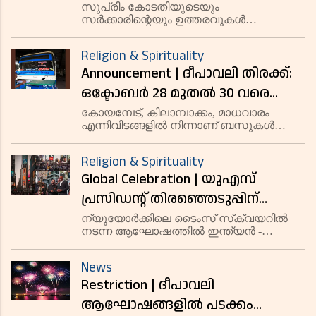
ഉപയോഗിക്കണമെന്ന് തമിഴ്‌നാട്
സുപ്രീം കോടതിയുടെയും
സര്‍ക്കാരിന്റെയും ഉത്തരവുകള്‍
മലിനീകരണ നിയന്ത്രണ ബോര്‍ഡ്
പാലിക്കണമെന്ന് ടിഎന്‍പിസിബി അറിയിച്ചു.
Religion & Spirituality
Announcement | ദീപാവലി തിരക്ക്:
ഒക്ടോബര്‍ 28 മുതല്‍ 30 വരെ
സ്‌പെഷല്‍ ബസുകള്‍ സര്‍വീസ്
കോയമ്പേട്, കിലാമ്പാക്കം, മാധവാരം
എന്നിവിടങ്ങളില്‍ നിന്നാണ് ബസുകള്‍
നടത്തും
പുറപ്പെടുക.
Religion & Spirituality
Global Celebration | യുഎസ്
പ്രസിഡന്റ് തിരഞ്ഞെടുപ്പിന്
മുന്നോടിയായി ടൈംസ്
ന്യൂയോര്‍ക്കിലെ ടൈംസ് സ്‌ക്വയറില്‍
നടന്ന ആഘോഷത്തില്‍ ഇന്ത്യന്‍ -
സ്‌ക്വയറില്‍ നടന്ന ദീപാവലി
അമേരിക്കന്‍ സമൂഹത്തിന്റെ സാന്നിധ്യം
ആഘോഷം വൈറലാകുന്നു
വിപുലമായിരുന്നു.
News
Restriction | ദീപാവലി
ആഘോഷങ്ങളില്‍ പടക്കം