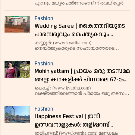
തരംഗമായി പുതിയ ചിത്രങ്ങള്‍
എന്നും മധുരപതിനേഴെന്ന് നിരവധിപ്പേര്‍
Fashion
Wedding Saree | കൈത്തറിയുടെ
പാരമ്പര്യവും പൈതൃകവും
ഇഴപാകി കോലത്തുനാടിന്റെ
കണ്ണൂര്‍: (www.kvartha.com)
നെയ്ത്തുകാരുടെ സഹായത്തോടെ
ചന്തംനിറച്ച് കണ്ണൂര്‍
പരമ്പരാഗത കൈത്തറി വിവാഹ
പുടവയൊരുങ്ങുന്നു
സാരിയായ 'കണ്ണൂര്‍ പുടവ' പുറത്തിറക്കി
Fashion
കേരള വസ്ത്രവിപണിയില്‍ സാന്നിധ്യം
Mohiniyattam | പ്രായം ഒരു തടസമേ
അറിയിക്കാനൊരുങ്ങുകയാണ് ജില്ലാ
പഞ്ചായത്. ഗുണനിലവാരത്
അല്ല: കഥകളിക്ക് പിന്നാലെ 67-ാം
വയസില്‍ മോഹിനിയാട്ടത്തിലും
കൊച്ചി: (www.kvartha.com)
ലക്ഷ്യത്തിലെത്താന്‍ പ്രായം ഒരു തടസമേ
അരങ്ങേറ്റം കുറിച്ച് ഗിരിജ
അല്ലെന്ന് വീണ്ടും തെളിയിച്ചിരിക്കയാണ്
മാധവന്‍; സന്തോഷവാര്‍ത്ത
ഗിരിജ മാധവന്‍. കഥകളിക്ക് പിന്നാലെ 67-ാം
Fashion
വയസില്‍ മോഹിനിയാട്ടത്തിലും അരങ്ങേറ്റം
ആരാധകരെ അറിയിച്ച് നടി മഞ്ജു
Happiness Festival | ഇനി
കുറിച്ചിരിക്കയാണ് നട
വാരിയര്‍
ഉത്സവനാളുകള്‍: തളിപ്പറമ്പ്
ഹാപിനെസ് ഫെസ്റ്റിവലിന്
തളിപ്പറമ്പ്: (www.kvartha.com) മണ്ഡലം