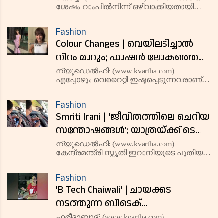
ശേഷം റാംപില്‍നിന്ന് ഒഴിവാക്കിയതായി
കംപനികളുടെ ചൂഷണവും
ലിസാറോ മോഡലിങ്ങ് കംപനിക്കെതിരെ
തട്ടിപ്പും വ്യാപകമെന്ന് പരാതി;
മോഡലുകളുടെ പരാതി. മോഡലായ
Fashion
ട്രാന്‍സ് വുമണിനോട് അപമര്യാദയായി
ലിസാറോ സ്ഥാപകന്‍ അറസ്റ്റില്‍
Colour Changes | വെയിലടിച്ചാല്‍
പെരുമാറിയെന്ന പരാതിയില്‍ കംപനിയുടെ
സ്
നിറം മാറും; ഫാഷന്‍ ലോകത്തെ
അമ്പരപ്പിച്ച് ഒരു വ്യത്യസ്ത
ന്യൂഡെല്‍ഹി: (www.kvartha.com)
എപ്പോഴും വെറൈറ്റി ഇഷ്ടപ്പെടുന്നവരാണ്
വസ്ത്രം; തരംഗമായി വീഡിയോ
പുതു തലമുറ. അത്തരത്തില്‍ വമ്പന്‍
പരീക്ഷണങ്ങള്‍ ഫാഷന്‍ ലോകത്തും
Fashion
നടക്കാറുണ്ട്. പലപ്പോഴും അവ
Smriti Irani | 'ജീവിതത്തിലെ ചെറിയ
വാര്‍ത്തകളില്‍ ഇടം നേടാറുമുണ്ട്. ഇപ്പോള്‍
സന്തോഷങ്ങള്‍'; യാത്രയ്ക്കിടെ
ട്രാഫിക് ബ്ലോക് ഉണ്ടായപ്പോള്‍
ന്യൂഡെല്‍ഹി: (www.kvartha.com)
കേന്ദ്രമന്ത്രി സ്മൃതി ഇറാനിയുടെ പുതിയ
സമയം കളയാതെ സൂചിയും
വീഡിയോ ഇപ്പോള്‍ സമൂഹ മാധ്യമങ്ങളില്‍
നൂലുമെടുത്ത് തുന്നുന്ന
വൈറലാണ്. യാത്രയ്ക്കിടെ ട്രാഫിക്
Fashion
ബ്ലോകില്‍ അകപ്പെട്ടപ്പോള്‍ സമയം
കേന്ദ്രമന്ത്രി സ്മൃതി ഇറാനിയുടെ
'B Tech Chaiwali' | ചായക്കട
കളയാതെ സൂചിയും നൂലുമെടുത്തു തു
വീഡിയോ വൈറല്‍
നടത്തുന്ന ബിടെക്
വിദ്യാര്‍ഥിനിയുടെ വീഡിയോ
ഫരീദാബാദ്: (www.kvartha.com)