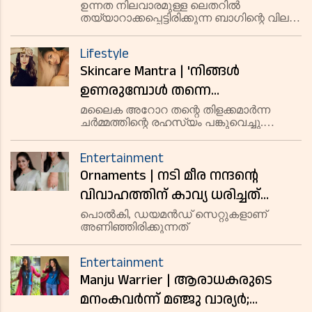
വീഡിയോയില്‍ ഷാരൂഖ് ഖാന്റെ
ഉന്നത നിലവാരമുള്ള ലെതറില്‍
തയ്യാറാക്കപ്പെട്ടിരിക്കുന്ന ബാഗിന്റെ വില
ബാഗില്‍ നോട്ടമിട്ട് ആരാധകര്‍;
9.94 ലക്ഷം.
വില കേട്ടാല്‍ ഞെട്ടും
Lifestyle
Skincare Mantra | 'നിങ്ങള്‍
ഉണരുമ്പോള്‍ തന്നെ
പുതുമയുള്ളതും
മലൈക അറോറ തന്റെ തിളക്കമാർന്ന
ചർമ്മത്തിന്റെ രഹസ്യം പങ്കുവെച്ചു.
മഞ്ഞുവീഴുന്നതുമായ രൂപത്തിന്
രാവിലെ ഉണരുമ്പോൾ മുഖം
ഇങ്ങനെ ചെയ്താല്‍ മതി'; തന്റെ
കഴുകാതിരിക്കുക, ആലോവേര, റോസ്
Entertainment
വാട്ടർ എന്നിവ പോലുള്ള പ്രകൃതിദത്ത
ചര്‍മ്മസംരക്ഷണ രഹസ്യം
Ornaments | നടി മീര നന്ദന്റെ
ചേരുവകൾ ഉപയോഗിക്കുക എന്നിവ
വെളിപ്പെടുത്തി മലൈക അറോറ
ഉൾപ്പെടുന്ന അവരുടെ ലളിതമ
വിവാഹത്തിന് കാവ്യ ധരിച്ചത്
സ്വന്തം ബ്രാന്‍ഡ് സാരി;
പൊല്‍കി, ഡയമന്‍ഡ് സെറ്റുകളാണ്
അണിഞ്ഞിരിക്കുന്നത്
ആഭരണങ്ങളുടെ വില കേട്ടാല്‍
ഞെട്ടും
Entertainment
Manju Warrier | ആരാധകരുടെ
മനംകവര്‍ന്ന് മഞ്ജു വാര്യര്‍;