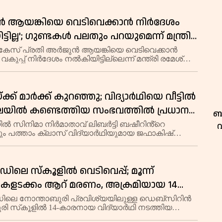
ക വീഴ്ചയാണ്. കരിപ്പൂർ സ്വർണക്കടത്ത് കേസ്
നിര
 ആയങ്കിയെ വെടിവെക്കാൻ നിർദേശം
ടില്ല'; ഗുണ്ടകൾ പലതും പറയുമെന്ന് മന്ത്രി
െന്നിത്തല
 കേസ് പ്രതി അർജുൻ ആയങ്കിയെ വെടിവെക്കാൻ
കുപ്പ് നിർദേശം നൽകിയിട്ടില്ലെന്ന് മന്ത്രി രമേശ്
. വെടിവെച്ചാലും മുട്ടുകുത്തില്ലെന്ന അർജുൻ
 ഫേസ്ബുക്ക് പോസ്റ്റിനെക്കുറിച്ച്
ക്ക് മാർക്ക് കുറഞ്ഞു; വിദ്യാർഥിയെ വീട്ടിൽ
നിലയിൽ കണ്ടെത്തിയ സംഭവത്തിൽ പ്രധാന
ബ
ികക്കെതിരെ പരാതി
ിൽ സിനിമാ നിർമാതാവ് ലിബർട്ടി ബഷീറിൻ്റെ
ം പത്താം ക്ലാസ് വിദ്യാർഥിയുമായ ജഫാകിഷ്
വീട്ടിൽ മരിച്ച നിലയിൽ കണ്ടെത്തി. കണക്ക്
 മാർക്ക് കുറഞ്ഞതിന് പ്രധാന അധ്യാപിക
യി
ിലെ സ്‌കൂളിൽ വെടിവെപ്പ്; മൂന്ന്
ഥികളടക്കം ആറ് മരണം, അക്രമിയായ 14
മരിച്ചനിലയിൽ
ിലെ നോന്താബുരി പ്രവിശ്യയിലുള്ള ഡെബ്സിറിൻ
ി സ്‌കൂളിൽ 14-കാരനായ വിദ്യാർഥി നടത്തിയ
ിൽ ആറുപേർ കൊല്ലപ്പെട്ടു.