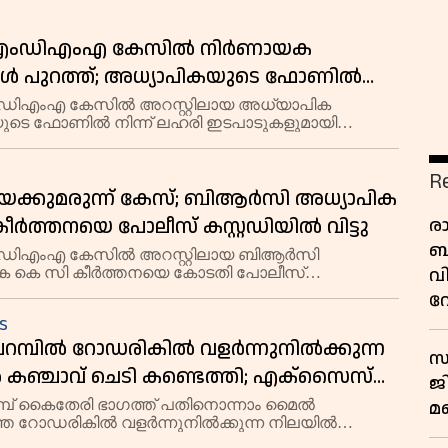
 കാട്ടിയതായി പൊലീസ്.
എംഡിഎംഎ കേസിൽ നിർണായക
ങൾ പുറത്ത്; അധ്യാപികയുടെ ഫോണിൽ
ഹരി ഇടപാട് ചാറ്റുകൾ കണ്ടെത്തി
ഡിഎംഎ കേസിൽ അറസ്റ്റിലായ അധ്യാപിക
ുടെ ഫോണിൽ നിന്ന് ലഹരി ഇടപാടുകളുമായി
്ട നിർണായക ചാറ്റുകൾ പൊലീസ് കണ്ടെടുത്തു.
R
യക്കുമരുന്ന് കേസ്; ബിആർസി അധ്യാപിക
ീർത്തനയെ പോലീസ് കസ്റ്റഡിയിൽ വിട്ടു
ര
ബ
ഡിഎംഎ കേസിൽ അറസ്റ്റിലായ ബിആർസി
വ
ക കെ സി കീർത്തനയെ കോടതി പോലീസ്
ൽ വിട്ടു. പ്രതിക്ക് ലഹരിസംഘവുമായി നേരിട്ട്
വ
െന്ന പോലീസ് വാദം അംഗീകരിച്ചാണ് നടപടി.
s
റമ്പിൽ റോഡരികിൽ വളർന്നുനിൽക്കുന്ന
സ
 കഞ്ചാവ് ചെടി കണ്ടെത്തി; എക്സൈസ്
ജ
ത്തു
മ്പ് കൈതേരി ഭാഗത്ത് പതിനൊന്നാം മൈൽ
മ
തെ റോഡരികിൽ വളർന്നുനിൽക്കുന്ന നിലയിൽ
െടി കണ്ടെത്തി. വ്യാഴാഴ്ച രാവിലെ എട്ടുമണിയോടെ