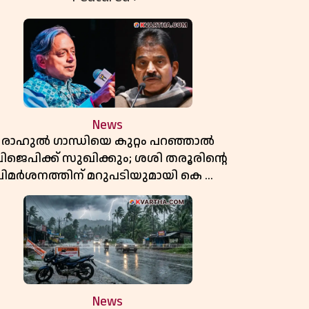
News
രാഹുൽ ഗാന്ധിയെ കുറ്റം പറഞ്ഞാൽ
ിജെപിക്ക് സുഖിക്കും; ശശി തരൂരിന്റെ
വിമർശനത്തിന് മറുപടിയുമായി കെ സി
വേണുഗോപാൽ
News