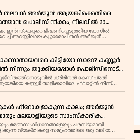
േഷൻ തലവൻ അർജുൻ ആയങ്കിക്കെതിരെ
ുമത്താൻ പൊലീസ് നീക്കം; നിലവിൽ 23
കൾ
 ഇൻസ്പെക്ടറെ ഭീഷണിപ്പെടുത്തിയ കേസിൽ
വെച്ച് അറസ്റ്റിലായ കുറ്റാരോപിതൻ അർജുൻ
െതിരെ കാപ്പ ചുമത്താൻ പൊലീസ് നീക്കം. വിവിധ
ുകളിലായി ആകെ 23 കേസുകളിൽ പ്രതിയായ
തിരെ റി
കാണാതായവരെ കിട്ടിയോ സാറേ? കണ്ണൂർ
ൽ നിന്നും തൂക്കിയപ്പോൾ പൊലീസിനോട്
ആയങ്കിയുടെ ചോദ്യം
വുജീവിതത്തിനൊടുവിൽ ക്രിമിനൽ കേസ് പ്രതി
്കിയെ കണ്ണൂർ താളിക്കാവിലെ ഫ്ലാറ്റിൽ നിന്ന്
്റ്റ് ചെയ്തു. ഞായറാഴ്ച (ഓഗസ്റ്റ് 9) പുലർച്ചെ
ൻ ശ്രമിച്ച പ്രതിയെ പൊലീസ് ഓടിച്ചിട
നലുകൾ ഹീറോകളാകുന്ന കാലം; അർജുൻ
മാരും മലയാളിയുടെ സാംസ്കാരിക
ും; നമ്മൾ എങ്ങോട്ടാണ് പോകുന്നത്
യും ഭരണസംവിധാനങ്ങളെയും പരസ്യമായി
ിക്കുന്ന വ്യക്തികളെ സമൂഹത്തിലെ ഒരു വലിയ
ശിഹമാരായി ചിത്രീകരിക്കുന്നത് ഭയാനകമായ