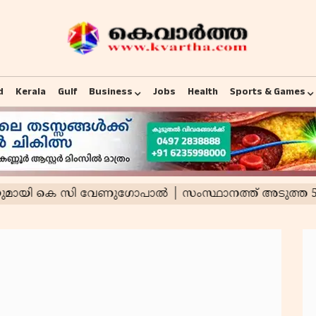
d
Kerala
Gulf
Business
Jobs
Health
Sports & Games