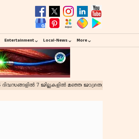
Entertainment
Local-News
More