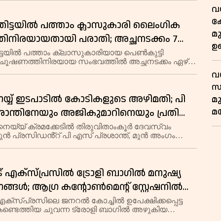
 ഇൻസ്പെക്ടർ ശശി കെയുടെ നേതൃത്വത്തിൽ
വ
ഓണം സ്
കേ
ിട്ടയിൽ പത്താം ക്ലാസുകാരി ലൈംഗിക
മ
ിനിരയായതായി പരാതി; അച്ഛനടക്കം 7
ഉ
തിരെ കേസ്, രണ്ടുപേർ അറസ്റ്റിൽ
്ടയിൽ പത്താം ക്ലാസുകാരിയായ പെൺകുട്ടി
ൂഷണത്തിനിരയായ സംഭവത്തിൽ അച്ഛനടക്കം ഏഴ്
ിരെ മലയാലപ്പുഴ പൊലീസ് കേസെടുത്തു.
വ
ുടമയും മറ്റൊരു താമസക്കാരനുമടക്കം രണ്ടുപേരെ
സ
അറസ്റ
യ്യ് ഇടപാടിൽ കോടികളുടെ അഴിമതി; പി
മ
മ
ശാന്തിനേയും അജികുമാറിനെയും പ്രതി
ും, അന്വേഷണത്തിന് അഞ്ചംഗ വിജിലൻസ്
െയ്യ് ക്രമക്കേടിൽ തിരുവിതാംകൂർ ദേവസ്വം
ൻ പ്രസിഡൻ്റ് പി എസ് പ്രശാന്ത്, മുൻ അംഗം
എന്നിവരെ പ്രതിചേർത്ത് തിരുവനന്തപുരം
് കോടതിയിൽ പ്രത്യേക അന്വേഷണ സംഘം
്ച എഫ്ഐആർ ഫയ
ാട് എക്സ്പ്രസിൽ ട്രോളി ബാഗിൽ മനുഷ്യ
ങ്ങൾ; ആഗ്ര കൻ്റോൺമെൻ്റ് സ്റ്റേഷനിൽ
േ പൊലീസ് പരിശോധന
് എക്സ്പ്രസിലെ ജനറൽ കോച്ചിൽ ഉപേക്ഷിക്കപ്പെട്ട
ണ്ടെത്തിയ ചുവന്ന ട്രോളി ബാഗിൽ അഴുകിയ
ീരഭാഗങ്ങൾ കണ്ടെത്തി.