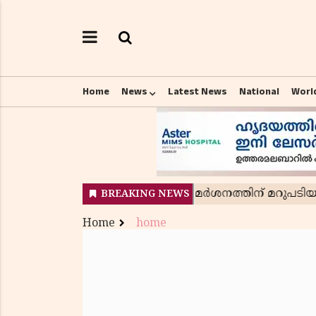
Home
News
Latest News
National
Worl
Home
home