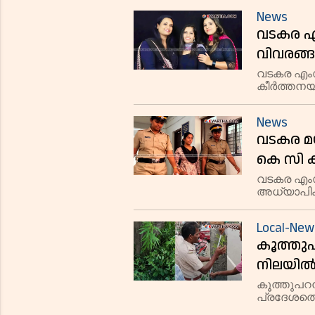
അതിക്രമം
News
വടകര 
വിവരങ്
നിന്ന് ല
വടകര എം
കീർത്തനയ
ബന്ധപ്പെട
News
വടകര മ
കെ സി ക
വടകര എം
അധ്യാപി
കസ്റ്റഡിയി
ബന്ധമുണ്ട
Local-New
കൂത്തുപ
നിലയിൽ
കേസെടു
കൂത്തുപറ
പ്രദേശത്
കഞ്ചാവ് ച