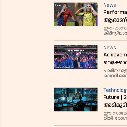
മരണമാണ്
News
Perfor
ആരാണ് 2
പറയുന്ന
ഇതിഹാസ 
ക്രിസ്റ്
കാണികളെ 
ഇരുവരും ന
News
Achievem
റെക്കോര്
പാരീസ് ഒള
വെള്ളി മെ
ലോകകായിക
Technolog
Future 
അടിമുടി
ഇതാ
ഈ സാങ്കേത
രീതി, രോഗങ
നടത്തുന്ന 