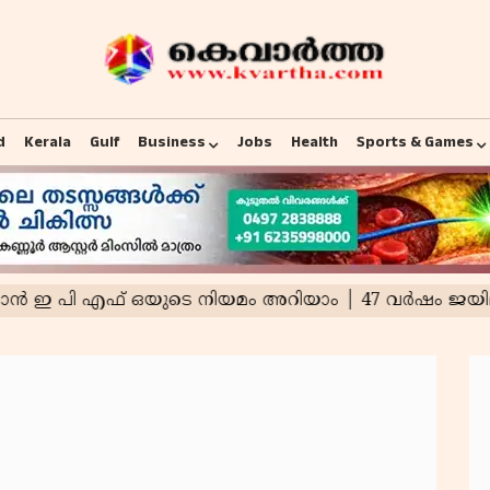
d
Kerala
Gulf
Business
Jobs
Health
Sports & Games