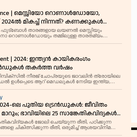
.
mance | മെസ്സിയോ റൊണാൾഡോയോ,
024ൽ മികച്ച് നിന്നത്? കണക്കുകൾ
ത്!
ഫുട്‍ബോൾ താരങ്ങളായ ലയണൽ മെസ്സിയും
റ്യാനോ റൊണാൾഡോയും തമ്മിലുള്ള താരതമ്യം
എപ്പോഴും ആകർഷിക്കുന്ന വിഷയമാണ്. 2024ൽ
ിരവധി നേട്ടങ്ങൾ കൈവരിച്ചു.
ent | 2024: ഇന്ത്യന്‍ കായികരംഗം
‍ഡുകള്‍ തകര്‍ത്ത വര്‍ഷം
ിമ്പിക്‌സില്‍ നീരജ് ചോപ്രയുടെ ജാവലിന്‍ ത്രോയിലെ
ഡല്‍ ഉള്‍പ്പെടെ ആറ് മെഡലുകള്‍ നേടിയ ഇന്ത്യ,
രംഗത്തെ ശ്രദ്ധേയമായ ഒരു രാജ്യമായി മാറി.
y
| 2024-ലെ പുതിയ ട്രെൻഡുകൾ: ജീവിതം
 മാറും; ഭാവിയിലെ 25 സാങ്കേതികവിദ്യകൾ
ികവിദ്യകൾ ജോലി ചെയ്യുന്ന രീതി, പഠിക്കുന്ന
്ങളെ ചികിത്സിക്കുന്ന രീതി, ഒരുമിച്ച് ആശയവിനിമയം
രീതി എന്നിവയെല്ലാം മാറ്റിമറിക്കും.