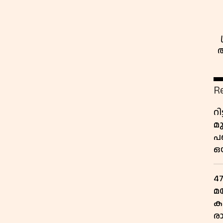
R
റ
മ
പ
ഒ
4
മ
ക
ര