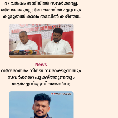
47 വർഷം ജയിലിൽ! സവർക്കറല്ല,
മണ്ടേലയുമല്ല; ലോകത്തിൽ ഏറ്റവും
കൂടുതൽ കാലം തടവിൽ കഴിഞ്ഞ
രാഷ്ട്രീയ തടവുകാരൻ ഇദ്ദേഹം! ഒരു
ന്ത്യൻ സ്വാതന്ത്ര്യസമര സേനാനിയുടെ
വേറിട്ട കഥ
News
വന്ദേമാതരം നിർബന്ധമാക്കുന്നതും
സവർക്കറെ പുകഴ്ത്തുന്നതും
ആർഎസ്എസ് അജൻഡ;
സർക്കാരിനെതിരെ പിണറായി വിജയൻ