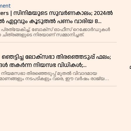
nment
sters | സിനിമയുടെ സുവര്‍ണകാലം; 2024ല്‍
ില്‍ ഏറ്റവും കൂടുതല്‍ പണം വാരിയ 8
്‍
പ്രത്യേകിച്ച്, ബോക്‌സ് ഓഫീസ് റെക്കോര്‍ഡുകള്‍
്ന ചിത്രങ്ങളുടെ നിരയാണ് സമ്മാനിച്ചത്.
 | ഞെട്ടിച്ച ലോക്‌സഭാ തിരഞ്ഞെടുപ്പ് ഫലം;
ങ്ങൾ തകർന്ന നിയസഭ വിധികൾ;
ളുടെ അറസ്റ്റും ഇലക്ടറൽ ബോണ്ടും; 2024
 നിയമസഭാ തിരഞ്ഞെടുപ്പ് മുതൽ വിവാദമായ
്മാണങ്ങളും നടപടികളും വരെ, ഈ വർഷം രാജ്യത്തെ
ട്രീയം സംഭവ ബഹുലം
 വ്യവസ്ഥയിൽ നിരവധി ചർച്ചകളും വിവാദങ്ങളും