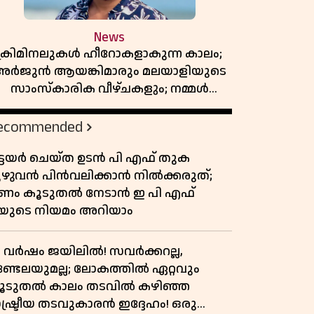
News
ക്രിമിനലുകൾ ഹീറോകളാകുന്ന കാലം;
അർജുൻ ആയങ്കിമാരും മലയാളിയുടെ
സാംസ്കാരിക വീഴ്ചകളും; നമ്മൾ
എങ്ങോട്ടാണ് പോകുന്നത്
ecommended
ിട്ടയർ ചെയ്ത ഉടൻ പി എഫ് തുക
ുഴുവൻ പിൻവലിക്കാൻ നിൽക്കരുത്;
ണം കൂടുതൽ നേടാൻ ഇ പി എഫ്
യുടെ നിയമം അറിയാം
7 വർഷം ജയിലിൽ! സവർക്കറല്ല,
ണ്ടേലയുമല്ല; ലോകത്തിൽ ഏറ്റവും
ൂടുതൽ കാലം തടവിൽ കഴിഞ്ഞ
ാഷ്ട്രീയ തടവുകാരൻ ഇദ്ദേഹം! ഒരു