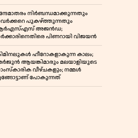
ന്ത്യൻ സ്വാതന്ത്ര്യസമര സേനാനിയുടെ
റിട്ട കഥ
ന്ദേമാതരം നിർബന്ധമാക്കുന്നതും
വർക്കറെ പുകഴ്ത്തുന്നതും
ർഎസ്എസ് അജൻഡ;
ർക്കാരിനെതിരെ പിണറായി വിജയൻ
്രിമിനലുകൾ ഹീറോകളാകുന്ന കാലം;
ർജുൻ ആയങ്കിമാരും മലയാളിയുടെ
ാംസ്കാരിക വീഴ്ചകളും; നമ്മൾ
ങ്ങോട്ടാണ് പോകുന്നത്