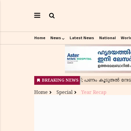
Home
News
Latest News
National
Worl
Home
Special
Year Recap