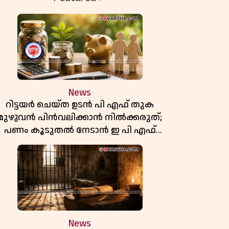
News
റിട്ടയർ ചെയ്ത ഉടൻ പി എഫ് തുക
മുഴുവൻ പിൻവലിക്കാൻ നിൽക്കരുത്;
പണം കൂടുതൽ നേടാൻ ഇ പി എഫ്
ഒയുടെ നിയമം അറിയാം
News