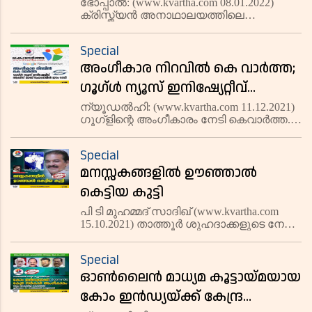
ഹൈകോടതി തടഞ്ഞു; സ്ഥലം
ഭോപ്പാല്‍: (www.kvartha.com 08.01.2022)
ക്രിസ്ത്യന്‍ അനാഥാലയത്തിലെ
തട്ടിയെടുക്കാനുള്ള നീക്കമാണ്
അന്തേവാസികളെ ഒഴിപ്പിക്കാനുള്ള നീക്കം
നടക്കുന്നതെന്ന് ഫാദര്‍ ആനന്ദ്
മധ്യപ്രദേശ് ഹൈകോടതിയുടെ
Special
ജബല്‍പ്പൂര്‍ ബെഞ്ച് തടഞ്ഞു.
മുട്ടുങ്കല്‍
അംഗീകാര നിറവിൽ കെ വാർത്ത;
റെജിസ്‌ട്രേഷനില്ലാതെ അനാഥാലയം
പ്രവര്‍ത്തിക്
ഗൂഗ്ള്‍ ന്യൂസ് ഇനിഷ്യേറ്റീവ്
ആഡ്സ് ലാബ് പ്രോഗ്രാമിൽ ഇടം
ന്യൂഡല്‍ഹി: (www.kvartha.com 11.12.2021)
ഗൂഗ്ളിന്റെ അംഗീകാരം നേടി കെവാർത്ത.
നേടി
ഗൂഗ്ള്‍ ന്യൂസ് ഇനിഷ്യേറ്റീവ് (ജി എൻ
ഐ) ആഡ്സ് ലാബ് പ്രോഗ്രാമിലേക്ക്
Special
കെവാർത്ത ഡോട് കോമിനെയും
മനസ്സകങ്ങളില്‍ ഊഞ്ഞാല്‍
തെരഞ്ഞെടുത്തു. ചെറുതും മധ്യ ശ്രേ
കെട്ടിയ കുട്ടി
പി ടി മുഹമ്മദ് സാദിഖ് (www.kvartha.com
15.10.2021) താത്തൂര്‍ ശുഹദാക്കളുടെ നേര്‍ച്ച
ശിര്‍ക്കും ഹറാമുമാണെന്ന് പുത്തന്‍
മദ്‌റസയില്‍ നിന്ന് പഠിക്കുന്നതിനു
Special
മുമ്പാണ്. വെല്ലിമ്മച്ചിക്കും
ഓൺലൈൻ മാധ്യമ കൂട്ടായ്മയായ
അമ്മായിമാര്‍ക്കുമൊപ
കോം ഇൻഡ്യയ്ക്ക് കേന്ദ്ര