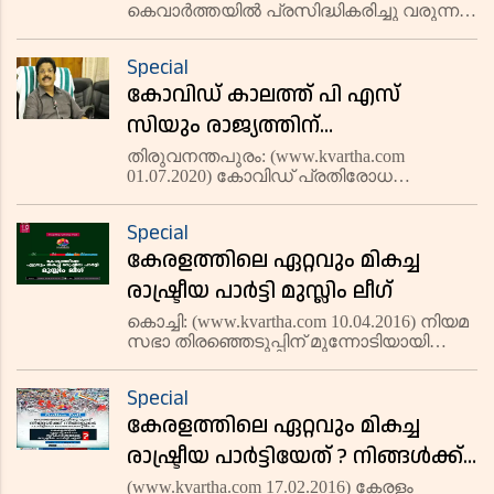
കെവാര്‍ത്തയില്‍ പ്രസിദ്ധികരിച്ചു വരുന്ന
സമഹാരം പുസ്തക പ്രകാശനം
കൂക്കാനം റഹ് മാന്റെ 'എന്റെ സന്തോഷ
നവംബര്‍ ഒന്നിന്
സന്താപങ്ങള്‍ ചിലപ്പോള്‍ നിങ്ങളുടേതും'
Special
ഓര്‍മ്മക്കുറിപ്പു സമാഹാരം
കോവിഡ് കാലത്ത് പി എസ്
പുസ്തകമാവുന്നു. കേരള
സിയും രാജ്യത്തിന്
മാതൃകയാകുന്നു; 9000
തിരുവനന്തപുരം: (www.kvartha.com
01.07.2020) കോവിഡ് പ്രതിരോധ
നിയമനങ്ങള്‍ നടത്തി; പിന്‍വാതില്‍
പ്രവര്‍ത്തനങ്ങളില്‍ കേരളം ലോകത്തിന്
നിയമനം തകൃതിയെന്ന്
മാതൃകയായപ്പോള്‍
Special
ഒന്‍പതിനായിരത്തിലധികം നിയമനങ്ങള്‍
ഉദ്യോഗാര്‍ത്ഥികള്‍
കേരളത്തിലെ ഏറ്റവും മികച്ച
നടത്തി സംസ്ഥാന പബ്‌ളിക് സര്‍വ്വീസ്
കമ്മീഷന്‍ രാജ്യത്ത
രാഷ്ട്രീയ പാര്‍ട്ടി മുസ്ലിം ലീഗ്
കൊച്ചി: (www.kvartha.com 10.04.2016) നിയമ
സഭാ തിരഞ്ഞെടുപ്പിന് മുന്നോടിയായി
കെവാര്‍ത്ത സംഘടിപ്പിച്ച ഓണ്‍ലൈന്‍
പോളില്‍ കേരളത്തിലെ ഏറ്റവും മികച്ച
Special
രാഷ്ട്രീയ പാര്‍ട്ടിയായി ഇന്ത്യന്‍ യൂണിയന്‍
കേരളത്തിലെ ഏറ്റവും മികച്ച
മുസ്ലിം ലീഗ്
രാഷ്ട്രീയ പാര്‍ട്ടിയേത് ? നിങ്ങള്‍ക്ക്
തിരഞ്ഞെടുക്കാം
(www.kvartha.com 17.02.2016) കേരളം