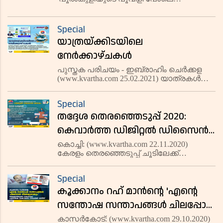
പൂവിലുണർന്നൊരു ഗന്ധം പോലെ
സജ്ജന സാധു പൂജയ ബേളഗേ
മജ്ജിഗയൊളഗിന ബെണ്ണയന്തേ....
Special
വണ്ണാത്തിപ്പുഴയുടെ തീരത്ത് തിങ്കൾ കണ്ണാടി
യാത്രയ്ക്കിടയിലെ
നോക്കും നേരത്
നേര്‍ക്കാഴ്ചകള്‍
പുസ്തക പരിചയം - ഇബ്രാഹിം ചെര്‍ക്കള
(www.kvartha.com 25.02.2021) യാത്രകള്‍
പല തരത്തിലുണ്ടെങ്കിലും ഓരോ
യാത്രയും നല്‍കുന്ന അനുഭവങ്ങള്‍ ഏറെ
Special
ആസ്വാദ്യകരമാണ്. വിനോദം പോലെ
തദ്ദേശ തെരഞ്ഞെടുപ്പ് 2020:
തന്നെ ജീവിതത്തിന്റെ ഗതിവിഗതികള്‍ നി
കെവാര്‍ത്ത ഡിജിറ്റല്‍ ഡിസൈന്‍
മത്സരം സംഘടിപ്പിക്കുന്നു;
കൊച്ചി: (www.kvartha.com 22.11.2020)
കേരളം തെരഞ്ഞെടുപ്പ് ചൂടിലേക്ക്
നിങ്ങൾക്കും പങ്കെടുക്കാം
മാറികഴിഞ്ഞു. വിജയം ആരോടൊപ്പം
നില്‍ക്കുമെന്ന് കേരള ജനത
Special
ആകാംക്ഷയോടെ കാത്തിരിക്കുന്ന
കൂക്കാനം റഹ് മാന്‍ന്റെ 'എന്റെ
മത്സരങ്ങള്‍ മിക്കതും ഇഞ്ചോടിഞ്ച്
പോരാട്ടം തന്നെയാ
സന്തോഷ സന്താപങ്ങള്‍ ചിലപ്പോള്‍
നിങ്ങളുടേയും' ലേഖനങ്ങളുടെ
കാസര്‍കോട്: (www.kvartha.com 29.10.2020)