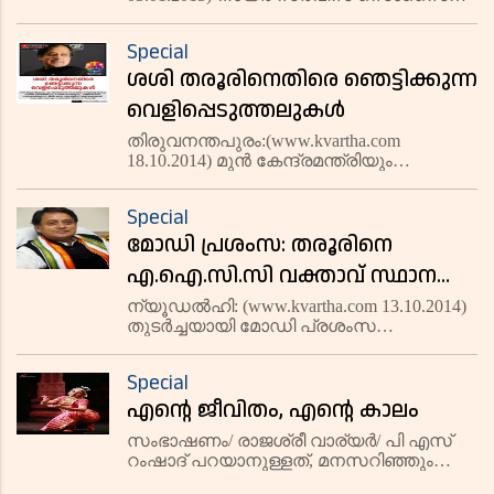
കാത്തുകിടക്കുന്നു
മലയാളത്തിന്റെ പ്രിയ നടന്‍ മോഹന്‍
ലാലിലെ 'നായര്‍' ആക്കുന്നതിന് മുമ്പേ
Special
മുസ്ലിം എജുക്കേഷന്‍ സൊസൈറ്റി
ശശി തരൂരിനെതിരെ ഞെട്ടിക്കുന്ന
(എംഇഎസ്) മമ്മൂട്ടിയെ 'മുസ്്‌ലിം'
വെളിപ്പെടുത്തലുകള്‍
തിരുവനന്തപുരം:(www.kvartha.com
18.10.2014) മുന്‍ കേന്ദ്രമന്ത്രിയും
തിരുവനന്തപുരം എംപിയുമായ ഡോ. ശശി
തരൂര്‍ ആദ്യവട്ടം എംപിയായപ്പോള്‍
Special
നടപ്പാക്കിയ കാര്യങ്ങളെക്കുറിച്ച് കഴിഞ്ഞ
മോഡി പ്രശംസ: തരൂരിനെ
തെരഞ്ഞെടുപ്പു കാലത്ത് ജനങ്ങള
എ.ഐ.സി.സി വക്താവ് സ്ഥാനത്ത്
നിന്നും നീക്കി
ന്യൂഡല്‍ഹി: (www.kvartha.com 13.10.2014)
തുടര്‍ച്ചയായി മോഡി പ്രശംസ
നടത്തിയതിന്റെ പേരില്‍ ശശി തരൂര്‍
എം.പിയെ എ.ഐ.സി.സി വക്താവ്
Special
സ്ഥാനത്ത് നിന്നും നീക്കി.
എന്റെ ജീവിതം, എന്റെ കാലം
വാര്‍ത്താകുറിപ്പിലാണ് എ.ഐ.സി.സി
ഇക്കാര്യം വ്യക്
സംഭാഷണം/ രാജശ്രീ വാര്യര്‍/ പി എസ്
റംഷാദ് പറയാനുള്ളത്, മനസറിഞ്ഞും
മനസ്സുലയാതെയും... രാജശ്രീ വാര്യര്‍ക്കു