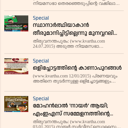
നിയമസഭാ തെരഞ്ഞെടുപ്പിന്റെ വക്കിലാണ്.
ശരിയായ അര്‍ത്ഥത്തില്‍ കൗണ്ട് ഡൗണ്‍
തുടങ്ങിക്കഴിഞ്ഞിരിക്കുന്നു. പതിമൂന്നാം
Special
നിയമസഭയുടെ കാലാവധി മെയ് 14ന്
സ്ഥാനാര്‍ത്ഥിയാകാന്‍
അവസാനിക്കും. അഞ്ച് വര്‍ഷ
തീരുമാനിച്ചിട്ടില്ലെന്നു മുനവ്വറലി
തങ്ങളുടെ ഫേസ്ബുക്ക് പോസ്റ്റ്;
തിരുവനന്തപുരം: (www.kvartha.com
24.07.2015) അടുത്ത നിയമസഭാ
വിവാദം വഴിത്തിരിവില്‍
തെരഞ്ഞെടുപ്പില്‍ താന്‍ മത്സരിക്കില്ലെന്നു
വിശദീകരിച്ചു പാണക്കാട് സയ്യിദ്
Special
മുനവ്വറലി ശിഹാബ് തങ്ങളുടെ
ഒളിച്ചോട്ടത്തിന്റെ കാണാപുറങ്ങള്‍
ഫേസ്ബുക്ക് പോസ്റ്റ്. തങ്ങള്‍ കുടുംബത്തില്
(www.kvartha.com 12/01/2015) പ്രണയവും
അതിനെ തുടര്‍ന്നുള്ള ഒളിച്ചോട്ടങ്ങളും
വ്യാപകമായ കാലമാണിത്. പ്രണയത്തെ
കുറിച്ച് കവികള്‍ ഏറെ ഏഴുതിയിട്ടുണ്ട്.
അതിന്റെ സൗന്ദര്യത്തെ കുറിച്ചും
Special
അവാച്യമായ അനുഭവങ്ങളെ കുറ
മോഹന്‍ലാല്‍ 'നായര്‍' ആയി;
എംഇഎസ് സമ്മേളനത്തിന്റെ
ക്ഷണക്കത്ത് മമ്മൂട്ടിയെ
തിരുവനന്തപുരം: (www.kvartha.com
03.01.2015) നായര്‍ സര്‍വീസ് സൊസൈറ്റി