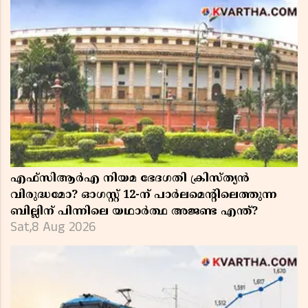
എഫ്സിആർഎ നിയമ ഭേദഗതി ക്രിസ്ത്യൻ
വിരുദ്ധമോ? ഓഗസ്റ്റ് 12-ന് പാർലമെന്റിലെത്തുന്ന
ബില്ലിന് പിന്നിലെ യഥാർത്ഥ അജണ്ട എന്ത്?
Sat,8 Aug 2026