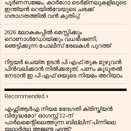
പൂർണസജ്ജം; കാർഗോ ടെർമിനലുകളിലൂടെ
ഇന്ത്യൻ റെയിൽവേയുടെ ചരക്ക്
ഗതാഗതത്തിൽ വൻ കുതിപ്പ്
2026 ലോകകപ്പിൽ മെസ്സിക്കും
റൊണാൾഡോയ്ക്കും വധഭീഷണി;
ഞെട്ടിക്കുന്ന പോലീസ് രേഖകൾ പുറത്ത്
റിട്ടയർ ചെയ്ത ഉടൻ പി എഫ് തുക മുഴുവൻ
പിൻവലിക്കാൻ നിൽക്കരുത്; പണം കൂടുതൽ
നേടാൻ ഇ പി എഫ് ഒയുടെ നിയമം അറിയാം
Recommended
എഫ്സിആർഎ നിയമ ഭേദഗതി ക്രിസ്ത്യൻ
വിരുദ്ധമോ? ഓഗസ്റ്റ് 12-ന്
പാർലമെന്റിലെത്തുന്ന ബില്ലിന് പിന്നിലെ
യഥാർത്ഥ അജണ്ട എന്ത്?