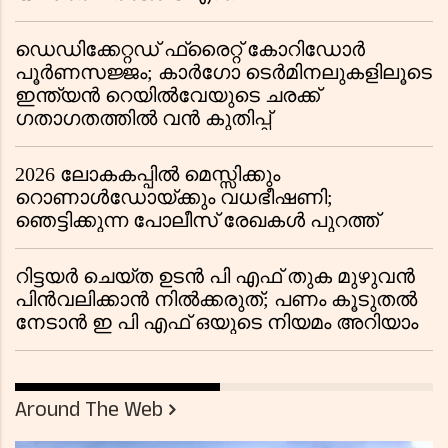
ഡെഡിക്കേറ്റഡ് ഫ്രൈറ്റ് കോറിഡോർ
പൂർണസജ്ജം; കാർഗോ ടെർമിനലുകളിലൂടെ
ഇന്ത്യൻ റെയിൽവേയുടെ ചരക്ക്
ഗതാഗതത്തിൽ വൻ കുതിപ്പ്
2026 ലോകകപ്പിൽ മെസ്സിക്കും
റൊണാൾഡോയ്ക്കും വധഭീഷണി;
ഞെട്ടിക്കുന്ന പോലീസ് രേഖകൾ പുറത്ത്
റിട്ടയർ ചെയ്ത ഉടൻ പി എഫ് തുക മുഴുവൻ
പിൻവലിക്കാൻ നിൽക്കരുത്; പണം കൂടുതൽ
നേടാൻ ഇ പി എഫ് ഒയുടെ നിയമം അറിയാം
Around The Web