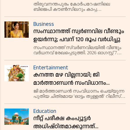
20ലെ സർക്കാർ കത്ത് റദ്ദാക്കി,
തിരുവനന്തപുരം കോർപറേഷനിലെ
ബിജെപി കൗൺസിലറും കാപ്പ
അവധി ഫയലിലെ വീഴ്ചകളിൽ
തടവുകാരനുമായ ആർ സുഗതന്റെ
മുഖ്യമന്ത്രിയുടെ ഓഫീസ്
എസ്‌കോർട്ട് പരോൾ അപേക്ഷയുമായി
Business
ബന്ധപ്പെട്ട് സർക്കാർ നൽകിയ കത്ത്
അന്വേഷണത്തിന് ഉത്തരവിട്ടു
സംസ്ഥാനത്ത് സ്വര്‍ണവില വീണ്ടും
ആഭ്യന്തര വകുപ്പ് റദ്ദാക്കി. ജൂലൈ 20-ന്
നൽകിയ കത്താണ് തദ്ദേശസ്വ
ഉയർന്നു; പവന് 120 രൂപ വര്‍ധിച്ചു
സംസ്ഥാനത്ത് സ്വർണവിലയിൽ വീണ്ടും
വർധനവ് രേഖപ്പെടുത്തി. 2026 ഓഗസ്റ്റ് 7
വെള്ളിയാഴ്ച 22 കാരറ്റ് സ്വർണത്തിന്
ഗ്രാമിന് 15 രൂപ കൂടി 13,740 രൂപയിലും
Entertainment
പവന് 120 രൂപ കൂടി 1,09,920 രൂപയിലുമാണ്
കനത്ത മഴ വില്ലനായി; ജി
വ്യാപാരം പുരോഗമിക്
മാർത്താണ്ഡൻ സംവിധാനം
ചെയ്യുന്ന 'ഓട്ടം തുള്ളൽ' റിലീസ്
ജി മാർത്താണ്ഡൻ സംവിധാനം ചെയ്യുന്ന
പുതിയ ചിത്രമായ 'ഓട്ടം തുള്ളൽ' റിലീസ്
മാറ്റിവെച്ചു
വീണ്ടും മാറ്റിവെച്ചു. കനത്ത മഴയെ
തുടർന്നുള്ള പ്രതികൂല കാലാവസ്ഥ
Education
കാരണമാണ് വെള്ളിയാഴ്ച നിശ്ചയിച്ചിരുന്ന
നീറ്റ് പരീക്ഷ കംപ്യൂട്ടർ
റിലീസ് മാറ്റിയത്.
അധിഷ്ഠിതമാക്കുന്നത്