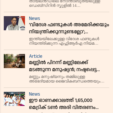
തായ്‌ലൻഡ് വെടിവെപ്പിൽ അഞ്ച്
തായ്‌ലൻഡിലെ നോന്താബുരിയിലുള്ള
ഡെബ്സിറിൻ സ്കൂളിൽ 14
അധ്യാപകരും
വയസ്സുകാരനായ വിദ്യാർഥി നടത്തിയ
മുത്തശ്ശീമുത്തശ്ശന്മാരും
വെടിവെപ്പിൽ അഞ്ച് അധ്യാപകരും
News
മുത്തശ്ശനും മുത്തശ്ശിയുമടക്കം ഏഴുപേർ
കൊല്ലപ്പെട്ടു, മരണസംഖ്യ 7;
‘വിദേശ ഫണ്ടുകൾ അമേരിക്കയും
കൊല്ലപ്പെട്ടു.
ഞെട്ടിക്കുന്ന
നിയന്ത്രിക്കുന്നുണ്ടല്ലോ’;
വെളിപ്പെടുത്തലുകൾ
എഫ്സിആർഎ ബില്ലിലെ യുഎസ്
ഇന്ത്യയിലേക്കുള്ള വിദേശ ഫണ്ടുകൾ
നിയന്ത്രിക്കുന്ന എഫ്സിആർഎ നിയമ
വിമർശനങ്ങൾക്ക് മറുപടിയുമായി
ഭേദഗതി ബില്ലിനെതിരെ അമേരിക്കൻ
ഇന്ത്യ
ജനപ്രതിനിധി നടത്തിയ വിമർശനങ്ങൾക്ക്
Article
ശക്തമായ മറുപടിയുമായി കേന്ദ്ര
മണ്ണിൽ പിറന്ന് മണ്ണിലേക്ക്
സർക്കാർ.
മടങ്ങുന്ന മനുഷ്യൻ; നഷ്ടപ്പെട്ട
പഴയകാലത്തിൻ്റെ മധുരിക്കുന്ന
മണ്ണും മനുഷ്യനും തമ്മിലുള്ള
അഭേദ്യമായ ജൈവികബന്ധത്തെയും
ഓർമക്കുറിപ്പ്
ഇന്നത്തെ നാഗരിക ജീവിതത്തിൽ ആ
ബന്ധം നഷ്ടപ്പെട്ടതിനെയും ഓർമിപ്പിക്കുന്ന
News
ലേഖനം.
ഈ ഓണക്കാലത്ത് 1,65,000
മെട്രിക് ടൺ അരി വിതരണം