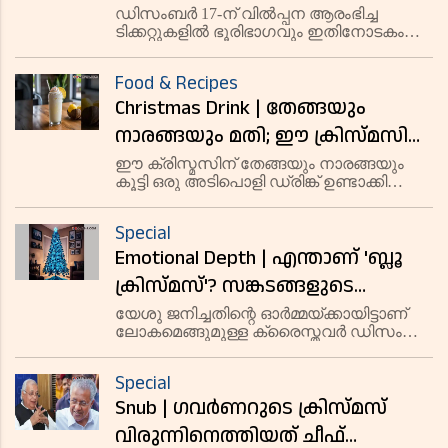
റെക്കോർഡ് മുന്നേറ്റം
ഡിസംബർ 17-ന് വിൽപ്പന ആരംഭിച്ച
ടിക്കറ്റുകളിൽ ഭൂരിഭാഗവും ഇതിനോടകം
വിറ്റഴിഞ്ഞതായി കണക്കുകൾ
സൂചിപ്പിക്കുന്നു. കഴിഞ്ഞ വർഷത്തെ
Food & Recipes
അപേക്ഷിച്ച് ഇത്തവണത്തെ വിൽപ്പന
Christmas Drink | തേങ്ങയും
വളരെ വേഗത്തിലാണ് പുരോഗമിക്കുന്നത്.
നാരങ്ങയും മതി; ഈ ക്രിസ്മസിന്
ഒരു അടിപൊളി പാനീയം
ഈ ക്രിസ്മസിന് തേങ്ങയും നാരങ്ങയും
കൂട്ടി ഒരു അടിപൊളി ഡ്രിങ്ക് ഉണ്ടാക്കി
ഉണ്ടാക്കാം! റെസിപ്പി ഇതാ
നോക്കൂ! ഈ പാനീയം നിങ്ങളുടെ
രുചിമുകുളങ്ങളെ
Special
ആനന്ദിപ്പിക്കുന്നതോടൊപ്പം ശരീരത്തിന്
Emotional Depth | എന്താണ് 'ബ്ലൂ
ആവശ്യമായ പോഷകങ്ങളും നൽകും.
കുട്ടികൾക്കും മുതിർന്ന
ക്രിസ്മസ്'? സങ്കടങ്ങളുടെ
ഇരുട്ടില്‍ പ്രതീക്ഷയുടെ നക്ഷത്രം
യേശു ജനിച്ചതിന്റെ ഓര്‍മ്മയ്ക്കായിട്ടാണ്
ലോകമെങ്ങുമുള്ള ക്രൈസ്തവര്‍ ഡിസംബര്‍
25 ന് ക്രിസ്മസ് ആഘോഷിക്കുന്നത്.
Special
Snub | ഗവര്‍ണറുടെ ക്രിസ്മസ്
വിരുന്നിനെത്തിയത് ചീഫ്