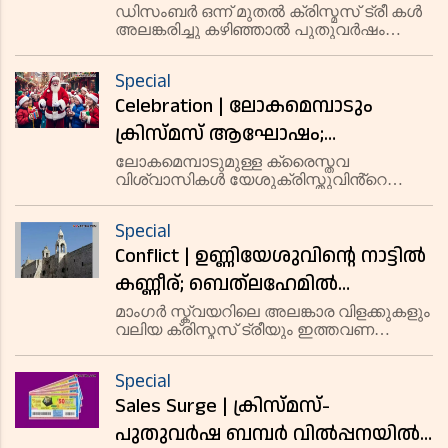
ചില കൗതുക വിശേഷങ്ങൾ
ഡിസംബർ ഒന്ന് മുതൽ ക്രിസ്മസ് ട്രീ കൾ
അലങ്കരിച്ചു കഴിഞ്ഞാൽ പുതുവർഷം
പിറക്കുന്ന ജനുവരി ഒന്നിന് ശേഷമാണ്
അത് അഴിച്ചു മാറ്റുന്നത്.
Special
Celebration | ലോകമെമ്പാടും
ക്രിസ്മസ് ആഘോഷം;
സ്നേഹത്തിന്റെയും
ലോകമെമ്പാടുമുള്ള ക്രൈസ്തവ
വിശ്വാസികൾ യേശുക്രിസ്തുവിൻ്റെ
പ്രത്യാശയുടെയും സന്ദേശവുമായി
ജനനം സ്മരിച്ച് ക്രിസ്മസ്
ഒരുമയുടെ ദിനം
ആഘോഷിക്കുന്നു. കേരളത്തിലെ
Special
പള്ളികളിൽ പ്രത്യേക പ്രാർത്ഥനകളും
Conflict | ഉണ്ണിയേശുവിന്റെ നാട്ടിൽ
പാതിരാ കുർബാനയും നടന്നു. വീടുകളിലും
പള്ളികളിലും പുൽക്കൂടൊരു
കണ്ണീര്; ബെത്‌ലഹേമിൽ
ആഘോഷമില്ലാത്ത ഒരു ക്രിസ്മസ്
മാംഗർ സ്ക്വയറിലെ അലങ്കാര വിളക്കുകളും
വലിയ ക്രിസ്മസ് ട്രീയും ഇത്തവണ
കൂടി; ഗസ്സയിലെ
കാണാനില്ല. വിദേശ
സമാധാനത്തിനായി കാത്തിരിപ്പ്
വിനോദസഞ്ചാരികളുടെ വലിയ കൂട്ടവും,
Special
ആഘോഷങ്ങൾക്കായി ഒത്തുചേരുന്ന യുവ
Sales Surge | ക്രിസ്മസ്-
ബാൻഡുകളും ഇത്തവണയില്ല.
പുതുവർഷ ബമ്പർ വിൽപ്പനയിൽ