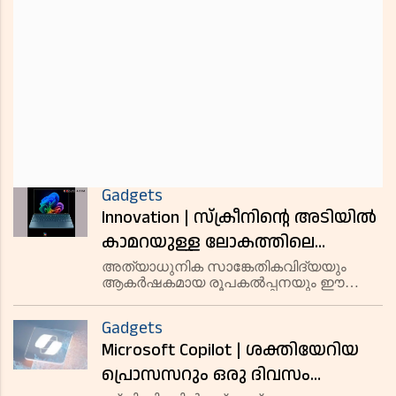
Gadgets
Innovation | സ്‌ക്രീനിന്റെ അടിയില്‍
കാമറയുള്ള ലോകത്തിലെ
ആദ്യത്തെ ലാപ്‌ടോപ്
അത്യാധുനിക സാങ്കേതികവിദ്യയും
ആകര്‍ഷകമായ രൂപകല്‍പ്പനയും ഈ
അവതരിപ്പിച്ച് ലെനോവോ;
ലാപ്‌ടോപ്പിനെ ശ്രദ്ധേയമാക്കുന്നു.
സവിശേഷതകള്‍ അറിയാം
Gadgets
Microsoft Copilot | ശക്തിയേറിയ
പ്രൊസസറും ഒരു ദിവസം