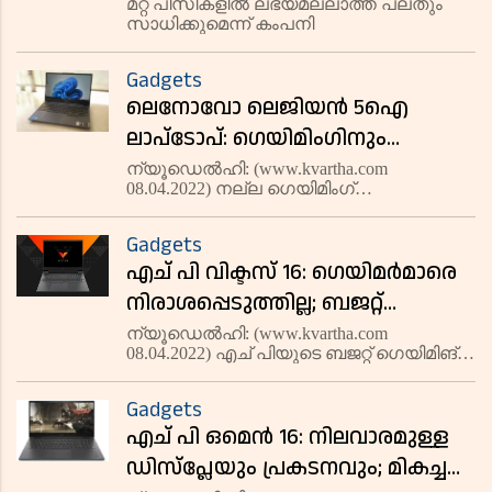
മുഴുവന്‍ ബാറ്ററിലൈഫും; എഐ
മറ്റ് പിസികളില്‍ ലഭ്യമല്ലാത്ത പലതും
സാധിക്കുമെന്ന് കംപനി
ഫീചറുകളോട് കൂടി പേഴ്സണല്‍
കംപ്യൂടറുകള്‍ അവതരിപ്പിച്ച്
Gadgets
മൈക്രോസോഫ്റ്റ്
ലെനോവോ ലെജിയൻ 5ഐ
ലാപ്ടോപ്: ഗെയിമിംഗിനും
സ്ട്രീമിംഗിനും പവർഫുൾ; റിവ്യൂ
ന്യൂഡെൽഹി: (www.kvartha.com
08.04.2022) നല്ല ഗെയിമിംഗ്
വായിക്കാം
ലാപ്‌ടോപുകൾ ചർച ചെയ്യപ്പെടുമ്പോൾ
തൽക്ഷണം മനസിൽ വരുന്ന ചില
Gadgets
ബ്രാൻഡ് പേരുകൾ മാത്രമേയുള്ളൂ.
എച് പി വിക്ടസ് 16: ഗെയിമർമാരെ
ലെനോവോ ഈ മികച്ച ചോയ്‌സുകളിൽ
മുന്നിട്ട് നിൽക്കുന്നു. അടുത
നിരാശപ്പെടുത്തില്ല; ബജറ്റ്
വിലയിൽ മികച്ചൊരു ലാപ്ടോപ്;
ന്യൂഡെൽഹി: (www.kvartha.com
08.04.2022) എച് പിയുടെ ബജറ്റ് ഗെയിമിങ്
റിവ്യൂ
ലാപ്ടോപ് ആണ് വിക്ടസ് 16.
പ്രകടനത്തിന്റെയും ബാറ്ററിയുടെയും
Gadgets
കാര്യത്തിൽ ഗെയിമർമാരെ
എച് പി ഒമെന്‍ 16: നിലവാരമുള്ള
നിരാശപ്പെടുത്താത്ത ഒരുപകരണമാണിത്.
ഇതിന്റെ പ്രാരംഭ വി
ഡിസ്പ്ലേയും പ്രകടനവും; മികച്ച