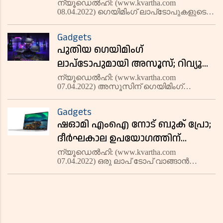
ഗെയിമിങ് ലാപ്ടോപ്
ന്യൂഡെൽഹി: (www.kvartha.com
08.04.2022) ഗെയിമിംഗ് ലാപ്‌ടോപുകളുടെ
അന്വേഷിക്കുന്നവർക്ക്
ലോകത്ത് ധാരാളം മാറ്റങ്ങൾ നടക്കുന്നുണ്ട്.
പരിഗണിക്കാം; റിവ്യൂ
പുതിയ ഹാർഡ്‌വെയറുകളും
Gadgets
ചിപ്‌സെറ്റുകളും സമവാക്യങ്ങൾ മാറ്റുന്നു.
പുതിയ ഗെയിമിംഗ്
പ്രത്യേകിച്ചും, എഎംഡി (Advanced
ലാപ്‌ടോപുമായി അസൂസ്; റിവ്യൂ
വായിക്കാം
ന്യൂഡെല്‍ഹി: (www.kvartha.com
07.04.2022) അസൂസിന് ഗെയിമിംഗ്
ലാപ്ടോപുകളുടെ വിപുലമായ ശേഖരം ഇന്ന്
വിപണിയില്‍ സുലഭമാണ്. AMD, NVIDIA,
Gadgets
Intel എന്നിവയില്‍ നിന്നുള്ള പുതിയ GPU-
ഷഓമി എംഐ നോട് ബുക് പ്രോ;
കളും CPU-കളും ഉപയോഗിച്ച് നവീകരിച
ദീർഘകാല ഉപയോഗത്തിന്
മികച്ചൊരു ലാപ്ടോപ്; മികച്ച
ന്യൂഡെൽഹി: (www.kvartha.com
07.04.2022) ഒരു ലാപ് ടോപ് വാങ്ങാൻ
പ്രവർത്തനവും വീഡിയോ
ആലോചിക്കുമ്പോഴെല്ലാം,
നിലവാരവും; റിവ്യൂ കാണാം
പരിഗണിക്കേണ്ട നിരവധി കാര്യങ്ങളുണ്ട്.
ബാറ്ററി ലൈഫ് എന്താണ്, റാം എത്രയാണ്,
അത് എങ്ങനെ കാണപ്പെടുന്നു, എത്ര
സ്റ്റോറേജ്