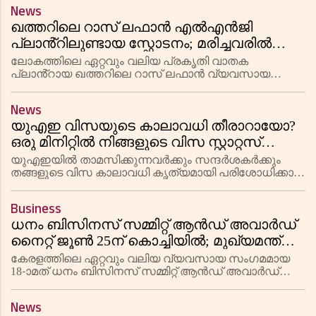
നൽകുമെന്ന് യുഎഇ പ്രഖ്യാപിച്ചു.
News
ഖത്തറിലെ റാസ് ലഫാൻ എൽഎൻജി
പ്ലാൻ്റിലുണ്ടായ സ്ഫോടനം; മരിച്ചവരിൽ
ഭൂരിഭാഗവും ഇന്ത്യക്കാർ, പരിക്കേറ്റത് 66
ലോകത്തിലെ ഏറ്റവും വലിയ പ്രകൃതി വാതക
പേർക്ക്
പ്ലാൻ്റായ ഖത്തറിലെ റാസ് ലഫാൻ വ്യവസായ
കേന്ദ്രത്തിലുണ്ടായ ശക്തമായ സ്ഫോടനത്തിൽ 13 പേർ
മരിച്ചു. മരിച്ചവരിൽ 12 പേരും ഇന്ത്യൻ
News
സ്വദേശികളാണെന്നാണ് പുറത്തുവരുന്ന റിപ്പോർട്ട
യുഎഇ വിസയുടെ കാലാവധി തീരാറായോ?
ഒരു മിനിറ്റിൽ നിങ്ങളുടെ വിസ സ്റ്റാറ്റസ്
ഫോണിലൂടെ കണ്ടെത്താൻ ഇതാ
യുഎഇയിൽ താമസിക്കുന്നവർക്കും സന്ദർശകർക്കും
എളുപ്പവഴികൾ!
തങ്ങളുടെ വിസ കാലാവധി കൃത്യമായി പരിശോധിക്കാൻ
ഇപ്പോൾ ഓൺലൈൻ സൗകര്യങ്ങളുണ്ട്. പിഴ
ഒഴിവാക്കുന്നതിനും നിയമനടപടികളിൽ നിന്ന് സംരക്ഷണം
Business
നേടുന്നതിനും വിസയുടെ കാലാവധി അറ
ധനം ബിസിനസ് സമ്മിറ്റ് ആൻഡ് അവാർഡ്
നൈറ്റ് ജൂൺ 25ന് കൊച്ചിയിൽ; മുഖ്യമന്ത്രി
വി ഡി സതീഷൻ ഉദ്ഘാടനം ചെയ്യും
കേരളത്തിലെ ഏറ്റവും വലിയ വ്യവസായ സംഗമമായ
18-ാമത് ധനം ബിസിനസ് സമ്മിറ്റ് ആൻഡ് അവാർഡ്
നൈറ്റ് 2026 ജൂൺ ജൂൺ 25ന് കൊച്ചിയിൽ വെച്ച് നടക്കും.
വ്യവസായ ലോകത്തെ പ്രമുഖർ ഒത്തുചേരുന്ന ഈ
News
വൻ സമ്മേളനം മുഖ്യമന്ത്രി വി