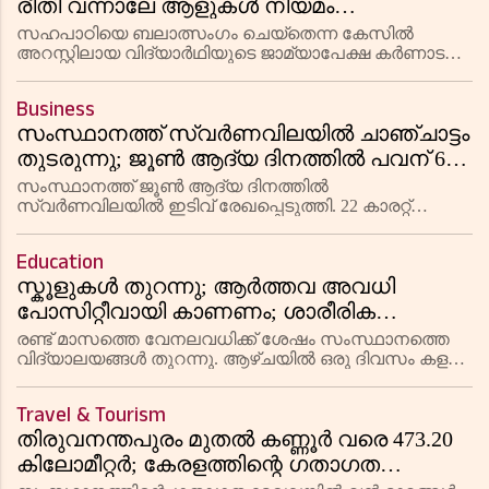
രീതി വന്നാലേ ആളുകൾ നിയമം
അനുസരിക്കൂ'; സഹപാഠിയെ ബലാത്സംഗം
സഹപാഠിയെ ബലാത്സംഗം ചെയ്തെന്ന കേസിൽ
ചെയ്തെന്ന കേസിൽ പ്രതിക്ക് ജാമ്യം
അറസ്റ്റിലായ വിദ്യാർഥിയുടെ ജാമ്യാപേക്ഷ കർണാടക
ഹൈകോടതി തള്ളി. എംഐടി വിദ്യാർഥിയായ ഗോപി
നിഷേധിച്ച് കർണാടക ഹൈകോടതിയുടെ
റെഡ്ഡി കാർത്തിക് റെഡ്ഡിക്കാണ് ജസ്റ്റിസ് ആർ നടരാജ്
സുപ്രധാന നിരീക്ഷണം
Business
ജാമ്യം നിഷേധിച്ചത്. കുറ്റവാളിക
സംസ്ഥാനത്ത് സ്വര്‍ണവിലയില്‍ ചാഞ്ചാട്ടം
തുടരുന്നു; ജൂണ്‍ ആദ്യ ദിനത്തില്‍ പവന് 600
രൂപ കുറഞ്ഞു
സംസ്ഥാനത്ത് ജൂൺ ആദ്യ ദിനത്തിൽ
സ്വർണവിലയിൽ ഇടിവ് രേഖപ്പെടുത്തി. 22 കാരറ്റ്
സ്വർണത്തിന് പവന് 600 രൂപ കുറഞ്ഞ് 1,14,560
രൂപയായും ഗ്രാമിന് 75 രൂപ കുറഞ്ഞ് 14,320
Education
രൂപയായുമാണ് വിപണി നിരക്കുകൾ മാറിയത്. 18, 14
സ്കൂളുകൾ തുറന്നു; ആർത്തവ അവധി
പോസിറ്റീവായി കാണണം; ശാരീരിക
പ്രശ്നങ്ങൾ അനുഭവിക്കുന്ന കുട്ടികൾക്ക് ഇളവ്
രണ്ട് മാസത്തെ വേനലവധിക്ക് ശേഷം സംസ്ഥാനത്തെ
നൽകുക മാത്രമാണ് ലക്ഷ്യമെന്ന്
വിദ്യാലയങ്ങൾ തുറന്നു. ആഴ്ചയിൽ ഒരു ദിവസം കളർ
ഡ്രസ്സ് എന്ന ആശയവും സ്കൂളുകളിലെ ബാക്ക്ബെഞ്ച്
വിദ്യാഭ്യാസ മന്ത്രി എൻ ഷംസുദ്ദീൻ
രീതി ഒഴിവാക്കുന്നതും പരിഗണിക്കുമെന്ന് വിദ്യാഭ്യാസ
Travel & Tourism
മന്ത്രി എൻ ഷംസുദ്
തിരുവനന്തപുരം മുതൽ കണ്ണൂർ വരെ 473.20
കിലോമീറ്റർ; കേരളത്തിന്റെ ഗതാഗത