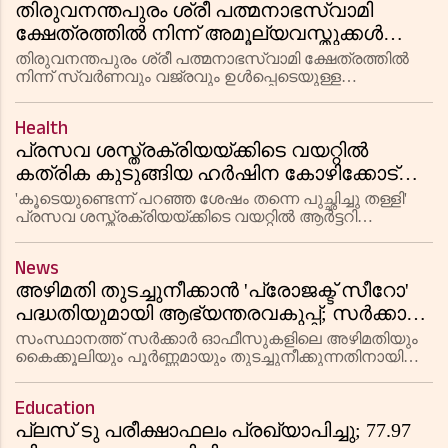
തിരുവനന്തപുരം ശ്രീ പത്മനാഭസ്വാമി
ക്ഷേത്രത്തിൽ നിന്ന് അമൂല്യവസ്തുക്കൾ
കാണാതായി; വജ്രാഭരണമായ 'വൈര
തിരുവനന്തപുരം ശ്രീ പത്മനാഭസ്വാമി ക്ഷേത്രത്തിൽ
നാമ'യും നഷ്ടപ്പെട്ടതായി റിപ്പോർട്ട്
നിന്ന് സ്വർണവും വജ്രവും ഉൾപ്പെടെയുള്ള
നൂറ്റാണ്ടുകൾ പഴക്കമുള്ള അമൂല്യവസ്തുക്കൾ
കാണാതാകുന്നതായി പോലീസിന്റെ കണ്ടെത്തൽ.
Health
ശ്രീകോവിലിനുള്ളിൽ സൂക്ഷിക്കുന്ന വിലമത
പ്രസവ ശസ്ത്രക്രിയയ്ക്കിടെ വയറ്റിൽ
കത്രിക കുടുങ്ങിയ ഹർഷിന കോഴിക്കോട്
മെഡിക്കൽ കോളജ് ആശുപത്രിയിൽ
'കൂടെയുണ്ടെന്ന് പറഞ്ഞ ശേഷം തന്നെ പുച്ഛിച്ചു തള്ളി'
ജോലിയിൽ പ്രവേശിച്ചു; പിന്നാലെ
പ്രസവ ശസ്ത്രക്രിയയ്ക്കിടെ വയറ്റിൽ ആർട്ടറി
ഫോർസെപ്സ് (കത്രിക) കുടുങ്ങി വർഷങ്ങളോളം
വികാരാധീനയായി മുൻ അധികാരികൾക്കുള്ള
ദുരിതമനുഭവിച്ച കെ കെ ഹർഷിനയ്ക്ക് ഒൻപത്
മറുപടിയെന്ന് യുവതി
News
വർഷത്തെ പോരാട്ടത്തിനൊടുവിൽ ന
അഴിമതി തുടച്ചുനീക്കാൻ 'പ്രോജക്ട് സീറോ'
പദ്ധതിയുമായി ആഭ്യന്തരവകുപ്പ്; സർക്കാർ
ഓഫീസുകളിലെ കൈക്കൂലി ദൃശ്യങ്ങൾ
സംസ്ഥാനത്ത് സർക്കാർ ഓഫീസുകളിലെ അഴിമതിയും
നൽകിയാൽ 5000 രൂപ പാരിതോഷികം
കൈക്കൂലിയും പൂർണ്ണമായും തുടച്ചുനീക്കുന്നതിനായി
വിജിലൻസിന്റെ പുതിയ കർമ്മപദ്ധതി 'പ്രോജക്ട് സീറോ'
ആഭ്യന്തരവകുപ്പ് പ്രഖ്യാപിച്ചു. കൈക്കൂലി വാങ്ങുന്ന
Education
ദൃശ്യങ്ങൾ പകർ
പ്ലസ് ടു പരീക്ഷാഫലം പ്രഖ്യാപിച്ചു; 77.97