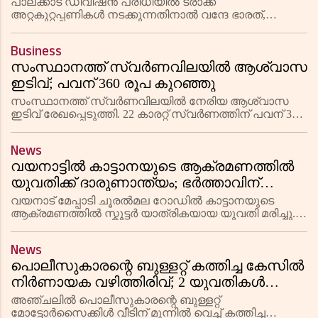
മാറ്റം; കോഴിക്കോട് എക്സ്പ്രസ് ഭാഗികമായി
പാലക്കാട് ഡിവിഷൻ പരിധിയിൽ ട്രാക്ക്
റദ്ദാക്കി
അറ്റകുറ്റപ്പണികൾ നടക്കുന്നതിനാൽ വന്ദേ ഭാരത്,
കോഴിക്കോട് എക്സ്പ്രസ് ഉൾപ്പെടെയുള്ള വിവിധ
ട്രെയിൻ സർവീസുകളിൽ മാറ്റം വരുത്തി. സുരക്ഷാ
Business
ക്രമീകരണങ്ങളുടെ ഭാഗമായി ചില ട്രെയി
സംസ്ഥാനത്ത് സ്വര്‍ണവിലയില്‍ ആശ്വാസ
ഇടിവ്; പവന് 360 രൂപ കുറഞ്ഞു
സംസ്ഥാനത്ത് സ്വര്‍ണവിലയില്‍ നേരിയ ആശ്വാസ
ഇടിവ് രേഖപ്പെടുത്തി. 22 കാരറ്റ് സ്വര്‍ണത്തിന് പവന് 360
രൂപ കുറഞ്ഞ് 1,16,520 രൂപയായും ഗ്രാമിന് 45 രൂപ
കുറഞ്ഞ് 14,565 രൂപയായും നിരക്ക് താഴ്ന്നു. 18 കാരറ്റ്, 14
News
വയനാട്ടിൽ കാട്ടാനയുടെ ആക്രമണത്തിൽ
യുവതിക്ക് ദാരുണാന്ത്യം; ഭർത്താവിന്
ഗുരുതര പരുക്ക്
വയനാട് മേപ്പാടി ചൂരൽമല റോഡിൽ കാട്ടാനയുടെ
ആക്രമണത്തിൽ സ്കൂട്ടർ യാത്രികയായ യുവതി മരിച്ചു.
പുത്തുമല കശ്മീർ സ്വദേശി ഷാജിയുടെ ഭാര്യ ജെസ്സി
(46) ആണ് മരിച്ചത്. ചൊവ്വാഴ്ച രാവിലെ ജോലിക്കു
News
പോകുന്നതിനിടെ കള്ളാട
പൊലീസുകാരന്റെ ബുള്ളറ്റ് കത്തിച്ച കേസിൽ
നിർണായക വഴിത്തിരിവ്; 2 യുവതികൾ
അറസ്റ്റിൽ; പിന്നിൽ
അഞ്ചലിൽ പൊലീസുകാരന്റെ ബുള്ളറ്റ്
വ്യക്തിവൈരാഗ്യമെന്ന് റിപ്പോർട്ട്
മോട്ടോർസൈക്കിൾ വീടിന് മുന്നിൽ വെച്ച് കത്തിച്ച