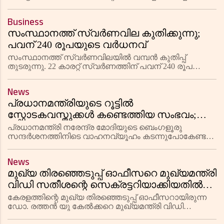
കേസിൽ രണ്ട് യുവതികളെ പോലീസ് അറസ്റ്റ് ചെയ്തു.
കൊല്ലം, ഇടുക്കി ജില്ലകളിലെ രണ്ട് യുവതികളാണ്
Business
പിടിയിലായത്. വ്യക്തിവൈരാഗ്യമാണ്
സംസ്ഥാനത്ത് സ്വര്‍ണവില കുതിക്കുന്നു;
പവന് 240 രൂപയുടെ വര്‍ധനവ്
സംസ്ഥാനത്ത് സ്വര്‍ണവിലയില്‍ വമ്പന്‍ കുതിപ്പ്
തുടരുന്നു. 22 കാരറ്റ് സ്വര്‍ണത്തിന് പവന് 240 രൂപ
വര്‍ധിച്ച് 1,16,880 രൂപയായും ഗ്രാമിന് 30 രൂപ വര്‍ധിച്ച്
14,610 രൂപയായും നിരക്കുയര്‍ന്നു. 18 കാരറ്റ്, 14 ക
News
പ്രധാനമന്ത്രിയുടെ റൂട്ടിൽ
സ്ഫോടകവസ്തുക്കൾ കണ്ടെത്തിയ സംഭവം;
സബ് ഇൻസ്പെക്ടർ അടക്കമുള്ള 6
പ്രധാനമന്ത്രി നരേന്ദ്ര മോദിയുടെ ബെംഗളൂരു
പൊലീസുകാർക്ക് സസ്പെൻഷൻ
സന്ദർശനത്തിനിടെ വാഹനവ്യൂഹം കടന്നുപോകേണ്ട
റൂട്ടിൽ സ്ഫോടകവസ്തുക്കൾ കണ്ടെത്തിയ സംഭവത്തിൽ
ആറ് പൊലീസുകാർക്ക് സസ്പെൻഷൻ. ബെംഗളൂരു
News
സൗത്ത് എസ്പി ആർ ശ്രീനിവാസാണ് സബ് ഇൻ
മുഖ്യ തിരഞ്ഞെടുപ്പ് ഓഫീസറെ മുഖ്യമന്ത്രി
വിഡി സതീശന്റെ സെക്രട്ടറിയാക്കിയതിൽ
വിമർശനം; കോൺഗ്രസിന്റേത്
കേരളത്തിന്റെ മുഖ്യ തിരഞ്ഞെടുപ്പ് ഓഫീസറായിരുന്ന
ഇരട്ടത്താപ്പെന്ന് സിപിഎം
ഡോ. രത്തൻ യു കേൽക്കറെ മുഖ്യമന്ത്രി വിഡി
സതീശന്റെ സെക്രട്ടറിയായി നിയമിച്ചതിനെതിരെ