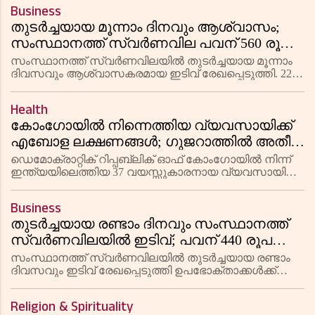
സംഘർഷത്തിൽ പ്രതികരണവുമായി സിപിഎം കേന്ദ്ര
ജയരാജൻ
Business
കമ്മിറ്റിയംഗം ഇ പി ജയരാജൻ. റെയ്ഡ് കഴിഞ്ഞ്
തുടര്‍ച്ചയായ മൂന്നാം ദിനവും ആശ്വാസം;
സംസ്ഥാനത്ത് സ്വര്‍ണവില പവന് 560 രൂപ
കുറഞ്ഞു
സംസ്ഥാനത്ത് സ്വര്‍ണവിലയില്‍ തുടര്‍ച്ചയായ മൂന്നാം
ദിവസവും ആശ്വാസകരമായ ഇടിവ് രേഖപ്പെടുത്തി. 22
കാരറ്റ് സ്വര്‍ണത്തിന് പവന് 560 രൂപ കുറഞ്ഞ് 1,14,440
രൂപയായും ഗ്രാമിന് 70 രൂപ കുറഞ്ഞ് 14,305 രൂപയായും
Health
നിരക്
കോംഗോയിൽ നിന്നെത്തിയ വ്യവസായിക്ക്
എബോള ലക്ഷണങ്ങൾ; ഗുജറാത്തിൽ അതീവ
ജാഗ്രത, 3 നഗരങ്ങൾ സന്ദർശിച്ചതായി
ഡെമോക്രാറ്റിക് റിപ്പബ്ലിക് ഓഫ് കോംഗോയിൽ നിന്ന്
റിപ്പോർട്ട്
ഇന്ത്യയിലെത്തിയ 37 വയസ്സുകാരനായ വ്യവസായിയെ
എബോള വൈറസ് ബാധ സംശയിച്ച് അഹമ്മദാബാദിലെ
സിവിൽ ആശുപത്രിയിൽ പ്രവേശിപ്പിച്ചു. മുംബൈ,
Business
വഡോദര, സിൽവാസ എന്നീ നഗരങ്ങൾ
തുടര്‍ച്ചയായ രണ്ടാം ദിനവും സംസ്ഥാനത്ത്
സ്വര്‍ണവിലയില്‍ ഇടിവ്; പവന് 440 രൂപ
കുറഞ്ഞു
സംസ്ഥാനത്ത് സ്വര്‍ണവിലയില്‍ തുടര്‍ച്ചയായ രണ്ടാം
ദിവസവും ഇടിവ് രേഖപ്പെടുത്തി ഉപഭോക്താക്കള്‍ക്ക്
ആശ്വാസമേകുന്നു. 22 കാരറ്റ് സ്വര്‍ണത്തിന് പവന് 440
രൂപ കുറഞ്ഞ് 1,16,080 രൂപയായും ഗ്രാമിന് 55 രൂപ
Religion & Spirituality
കുറഞ്ഞ്