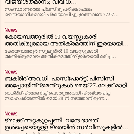
വിജയശതമാനം; വിവിധ
വെബ്സൈറ്റുകളിലൂടെ ഫലമറിയാം
സംസ്ഥാനത്തെ പ്ലസ് ടു പരീക്ഷാഫലം
ഔദ്യോഗികമായി പ്രഖ്യാപിച്ചു. ഇത്തവണ 77.97
ശതമാനമാണ് വിജയശതമാനം. കഴിഞ്ഞ വർഷത്തെ
വിജയശതമാനമായ 77.81-നേക്കാൾ വിജയശതമാനത്തിൽ
News
നേരിയ വർധനവുണ്ടായിട്ടുണ്ട്. വിദ്യാഭ്യാസ മന്ത്രി
കോയമ്പത്തൂരിൽ 10 വയസ്സുകാരി
അതിക്രൂരമായ അതിക്രമത്തിന് ഇരയായി
മരിച്ച കേസ്; വാർത്താസമ്മേളനത്തിൽ
കോയമ്പത്തൂർ സുലൂരിൽ 10 വയസ്സുകാരി
ചിരിച്ചുല്ലസിച്ച മുതിർന്ന പൊലീസ്
അതിക്രൂരമായ അതിക്രമത്തിന് ഇരയായി മരിച്ച
നിലയിൽ കണ്ടെത്തിയ കേസ് വിശദീകരിക്കാൻ
ഉദ്യോഗസ്ഥർക്കെതിരെ വൻ ജനരോഷം
വിളിച്ചുചേർത്ത വാർത്താസമ്മേളനത്തിൽ മുതിർന്ന
News
പൊലീസ് ഉദ്യോഗസ്ഥർ ചിരിച്ചുല്ലസിച്ച് സംസാരിച്
ബക്രീദ് അവധി: പാസ്‌പോർട്ട്, പിസിസി
അപ്പോയിൻ്റ്മെൻ്റുകൾ മെയ് 27-ലേക്ക് മാറ്റി
ബക്രീദ് പ്രമാണിച്ച് പൊതുഅവധി പ്രഖ്യാപിച്ച
സാഹചര്യത്തിൽ മെയ് 28-ന് നടത്താനിരുന്ന
പാസ്‌പോർട്ട്, പോലീസ് ക്ലിയറൻസ് സർട്ടിഫിക്കറ്റ്
(പിസിസി) അപ്പോയിൻ്റമെൻ്റുകൾ മെയ് 27-ലേക്ക്
News
മാറ്റിയതായി അധികൃതർ അറിയിച്ചു
ട്രാക്ക് അറ്റകുറ്റപ്പണി: വന്ദേ ഭാരത്
ഉൾപ്പെടെയുള്ള ട്രെയിൻ സർവീസുകളിൽ