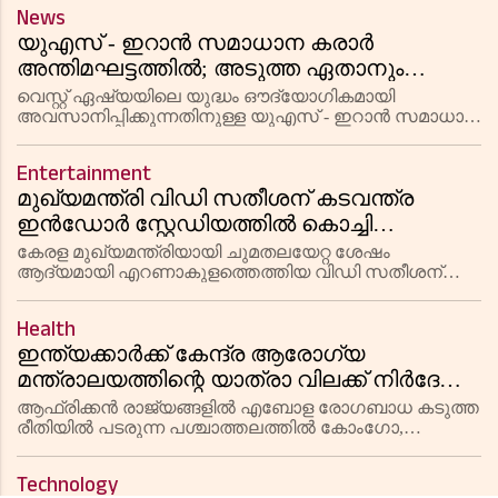
പ്രതിപക്ഷം കടുത്ത രാഷ്ട്രീയ വിമർശനവുമായി രംഗത്ത്.
News
അവധി ദിനമായിട്ടും മുഖ
യുഎസ് - ഇറാൻ സമാധാന കരാർ
അന്തിമഘട്ടത്തിൽ; അടുത്ത ഏതാനും
മണിക്കൂറുകളിൽ ശുഭവാർത്ത
വെസ്റ്റ് ഏഷ്യയിലെ യുദ്ധം ഔദ്യോഗികമായി
പ്രതീക്ഷിക്കാമെന്ന് മാർക്കോ റൂബിയോ
അവസാനിപ്പിക്കുന്നതിനുള്ള യുഎസ് - ഇറാൻ സമാധാന
കരാർ അന്തിമഘട്ടത്തിലെന്ന് യുഎസ് സ്റ്റേറ്റ് സെക്രട്ടറി
മാർക്കോ റൂബിയോ. അടുത്ത ഏതാനും
Entertainment
മണിക്കൂറുകൾക്കുള്ളിൽ ഇതുസംബന്ധിച
മുഖ്യമന്ത്രി വിഡി സതീശന് കടവന്ത്ര
ഇൻഡോർ സ്റ്റേഡിയത്തിൽ കൊച്ചി
പൗരാവലിയുടെ വൻ സ്വീകരണം; മമ്മൂട്ടിയും
കേരള മുഖ്യമന്ത്രിയായി ചുമതലയേറ്റ ശേഷം
താരനിരയും ഒത്തുചേർന്നു
ആദ്യമായി എറണാകുളത്തെത്തിയ വിഡി സതീശന്
കൊച്ചി പൗരാവലി പ്രൗഢഗംഭീരമായ സ്വീകരണം
നൽകി. കടവന്ത്ര ഇൻഡോർ സ്റ്റേഡിയത്തിൽ നടന്ന
Health
ചടങ്ങിൽ മെഗാസ്റ്റാർ മമ്മൂട്ടി മുഖ്യമന്ത്രിയ
ഇന്ത്യക്കാർക്ക് കേന്ദ്ര ആരോഗ്യ
മന്ത്രാലയത്തിന്റെ യാത്രാ വിലക്ക് നിർദേശം;
എബോള ബാധിത രാജ്യങ്ങളിലേക്ക്
ആഫ്രിക്കൻ രാജ്യങ്ങളിൽ എബോള രോഗബാധ കടുത്ത
പോകരുത്; പ്രതിരോധ നടപടികൾ
രീതിയിൽ പടരുന്ന പശ്ചാത്തലത്തിൽ കോംഗോ,
യുഗാണ്ട, ദക്ഷിണ സുഡാൻ തുടങ്ങിയ
ശക്തമാക്കി
രാജ്യങ്ങളിലേക്കുള്ള അത്യാവശ്യമല്ലാത്ത
Technology
യാത്രകൾ പൂർണ്ണമായും ഒഴിവാക്കാൻ ഇന്ത്യക്കാർക്ക്