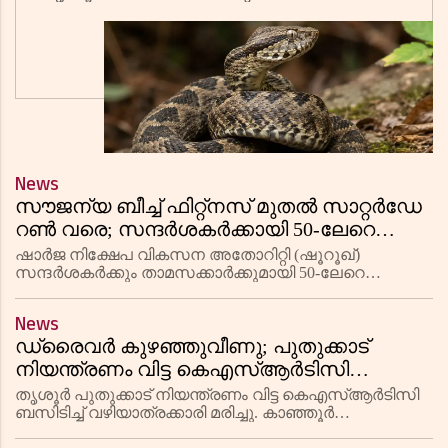
വീട്ടിൽ മിസ്രിയയ്ക്കാണ് (25)
പാമ്പുകടിയേറ്റത്. 2026 ഓഗസ്റ്റ് 5
ബുധനാഴ്ച രാവി
News
സൗജന്യ ബീച്ച് ഫിറ്റ്നസ് മുതൽ സാറ്റർഡേ
റൺ വരെ; സന്ദർശകർക്കായി 50-ലേറെ
വേനൽക്കാല പരിപാടികളൊരുക്കി ഷാർജ
ഷാർജ നിക്ഷേപ വികസന അതോറിറ്റി (ഷൂറൂഖ്)
സന്ദർശകർക്കും താമസക്കാർക്കുമായി 50-ലേറെ
വേനൽക്കാല പരിപാടികൾ സംഘടിപ്പിക്കുന്നു. ഓഗസ്റ്റ്,
സെപ്റ്റംബർ മാസങ്ങളിലായി ബീച്ച് ഫിറ്റ്നസ്, സാറ്റർഡേ
News
റൺ, സമ്മർ ക്യാമ്പ്, ന
ഡ്രൈവർ കുഴഞ്ഞുവീണു; പുതുക്കാട്
നിയന്ത്രണം വിട്ട കെഎസ്ആർടിസി
ബസിടിച്ച് വഴിയാത്രക്കാരി മരിച്ചു
തൃശൂർ പുതുക്കാട് നിയന്ത്രണം വിട്ട കെഎസ്ആർടിസി
ബസിടിച്ച് വഴിയാത്രക്കാരി മരിച്ചു. കാഞ്ഞൂർ
സ്വദേശിനിയായ ബിന്ദു (49) ആണ് മരിച്ചത്. 2026 ഓഗസ്റ്റ്