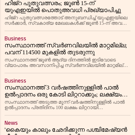
ഹിജ്റ പുതുവത്സരം; ജൂൺ 15-ന്
യുഎഇയിൽ പൊതുഅവധി പ്രഖ്യാപിച്ചു
ഹിജ്റ പുതുവത്സരത്തോട് അനുബന്ധിച്ച് യുഎഇയിലെ
സർക്കാർ, സ്വകാര്യ മേഖലകൾക്ക് ജൂൺ 15-ന് അവധി
പ്രഖ്യാപിച്ചു. ഫെഡറൽ അതോറിറ്റി ഫോർ
ഗവൺമെൻ്റ് ഹ്യൂമൻ റിസോഴ്‌സസാണ് ഇത്
Business
സംബന്ധിച്ച ഔദ്യോഗിക അറിയിപ്പ് നൽകിയത്.
സംസ്ഥാനത്ത് സ്വര്‍ണവിലയില്‍ മാറ്റമില്ല;
പവന് 114500 മുകളില്‍ തുടരുന്നു
സംസ്ഥാനത്ത് ജൂൺ ആദ്യ ദിനത്തിൽ ഇടിവോടെ
വ്യാപാരം അവസാനിപ്പിച്ച സ്വർണവിലയിൽ മാറ്റമില്ല.
22 കാരറ്റ് സ്വർണത്തിന് പവന് 1,14,560 രൂപയിലും
ഗ്രാമിന് 14,320 രൂപയിലുമാണ് വിപണി നിരക്കുകൾ
Business
തുടരുന്നത്. 18, 14, 9 കാ
സംസ്ഥാനത്ത് 3 വർഷത്തിനുള്ളിൽ പാൽ
ഉൽപ്പാദനം ഒരു കോടി ലിറ്ററാക്കും; ലക്ഷ്യം
സ്വയം പര്യാപ്തതയെന്ന് മുഖ്യമന്ത്രി വി ഡി
സംസ്ഥാനത്ത് അടുത്ത മൂന്ന് വർഷത്തിനുള്ളിൽ പാൽ
സതീശൻ
ഉൽപ്പാദനം പ്രതിദിനം 100 ലക്ഷം ലിറ്ററായി
വർധിപ്പിക്കുകയാണ് സർക്കാരിന്റെ ലക്ഷ്യമെന്ന്
മുഖ്യമന്ത്രി വി ഡി സതീശൻ പ്രഖ്യാപിച്ചു.
News
തിരുവനന്തപുരത്ത് നടന്ന ലോക ക്ഷ
'കൈയും കാലും ഛേദിക്കുന്ന പശ്ചിമേഷ്യൻ