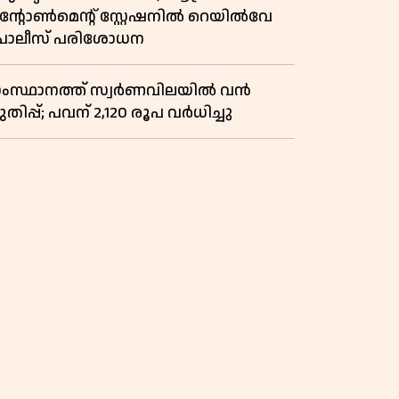
ൻ്റോൺമെൻ്റ് സ്റ്റേഷനിൽ റെയിൽവേ
ൊലീസ് പരിശോധന
സ്ഥാനത്ത് സ്വര്‍ണവിലയില്‍ വന്‍
തിപ്പ്; പവന് 2,120 രൂപ വര്‍ധിച്ചു