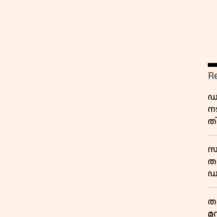
R
ഡ
ന
തി
സ
തു
ഡ
ത
മ