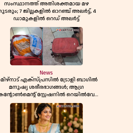
സംസ്ഥാനത്ത് അതിശക്തമായ മഴ
ുടരും; 7 ജില്ലകളിൽ ഓറഞ്ച് അലർട്ട്, 4
ഡാമുകളിൽ റെഡ് അലർട്ട്
News
മിഴ്‌നാട് എക്സ്പ്രസിൽ ട്രോളി ബാഗിൽ
മനുഷ്യ ശരീരഭാഗങ്ങൾ; ആഗ്ര
കൻ്റോൺമെൻ്റ് സ്റ്റേഷനിൽ റെയിൽവേ
പൊലീസ് പരിശോധന