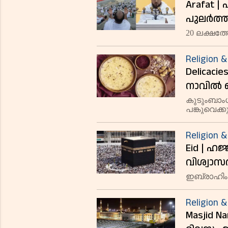
Arafat
പുലർത്
മാഹിർ; 
20 ലക്ഷത്
അഭ്യർഥന
Religion &
Delicaci
നാവിൽ 
ബലിപെര
കുടുംബാംഗ
പങ്കുവെക്ക
Religion &
Eid | ഹജ
വിശ്വാസ
ഇബ്രാഹിം
Religion &
Masjid N