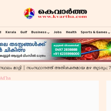
d
Kerala
Gulf
Business
Jobs
Health
Sports & Games
 Ad'ha