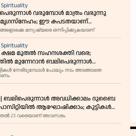
 Spirituality
 പെരുന്നാള്‍ വരുമ്പോള്‍ മാത്രം വരുന്നു
ക് മൃഗസ്നേഹം; ഈ കപടതയാണ്
െഴുതേണ്ടത്
ൊക്കെ മനുഷ്യരെ ഒന്നിപ്പിക്കുകയാണ്
 Spirituality
 | ക്ഷമ മുതൽ സഹനശക്തി വരെ;
തിൽ മുന്നേറാൻ ബലിപെരുന്നാൾ
 8 പാഠങ്ങൾ!
ളികൾ നേരിടുമ്പോൾ പോലും നാം അടങ്ങാതെ
്കണം
ty | ബലിപെരുന്നാൾ അവധിക്കാലം ദുബൈ
സിറ്റിയിൽ ആഘോഷിക്കാം; കുട്ടികൾക്ക്
പ്രവേശനം; എത്ര കണ്ടാലും മതിവരാത്ത
മുതൽ 23 വരെയാണ് അവസരം
ഭവം കാത്തിരിക്കുന്നു