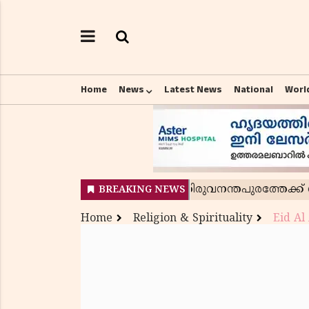
Home
News
Latest News
National
Worl
Home
Religion & Spirituality
Eid Al