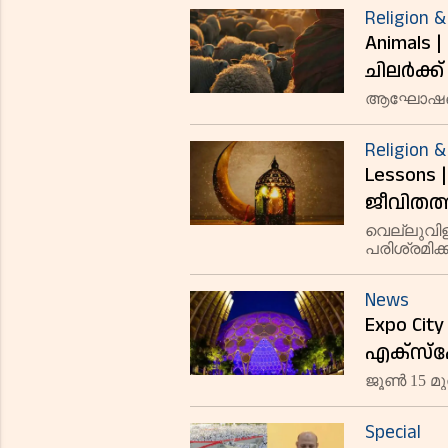
Religion &
Animals |
ചിലർക്
പൊളിച്ച
ആഘോഷങ്ങള
Religion &
Lessons
ജീവിതത്
നൽകുന്ന
വെല്ലുവി
പരിശ്രമിക
News
Expo Ci
എക്സ്പോ
സൗജന്യ 
ജൂൺ 15 
ദൃശ്യാനു
Special