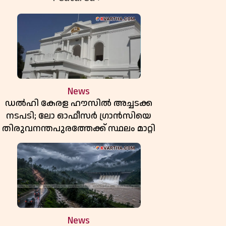
News
ഡൽഹി കേരള ഹൗസിൽ അച്ചടക്ക
നടപടി; ലോ ഓഫീസർ ഗ്രാൻസിയെ
തിരുവനന്തപുരത്തേക്ക് സ്ഥലം മാറ്റി
News