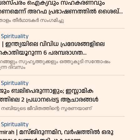
 | പരസ്‌പരം ഐക്യവും സഹകരണവും
തണമെന്ന് അറഫ പ്രഭാഷണത്തിൽ ശൈഖ്
ഫലസ്തീനായി പ്രാർഥിക്കണമെന്നും
തോളം തീര്‍ഥാടകർ സംഗമിച്ചു
; മനുഷ്യക്കടലായി പുണ്യനഗരി
 Spirituality
es | ഇന്ത്യയിലെ വിവിധ പ്രദേശങ്ങളിലെ
കൊതിയൂറുന്ന 6 പരമ്പരാഗത
ുന്നാൾ വിഭവങ്ങൾ
ങ്ങളും സുഹൃത്തുക്കളും ഒത്തുകൂടി സന്തോഷം
ുന്ന ദിവസം
 Spirituality
്ജും ബലിപെരുന്നാളും; ഇസ്ലാമിക
ത്തിലെ 2 പ്രധാനപ്പെട്ട ആചാരങ്ങൾ
 നബിയുടെ ജീവിതത്തിന്റെ സ്മരണയാണ്
 Spirituality
amirah | മസ്ജിദുന്നമിറ, വര്‍ഷത്തില്‍ ഒരു