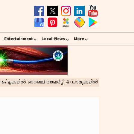
Entertainment
Local-News
More