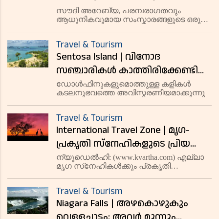
സഞ്ചാര കേന്ദ്രങ്ങൾ
സൗദി അറേബ്യ, പരമ്പരാഗതവും
ആധുനികവുമായ സംസ്കാരങ്ങളുടെ ഒരു
കൂട്ടുകൂടാണ്. മരുഭൂമികൾ, തീരങ്ങൾ,
പർവതങ്ങൾ തുടങ്ങി വിവിധ തരം
Travel & Tourism
പ്രകൃതിദൃശ്യങ്ങൾ ഇവിടെ കാണാം.
Sentosa Island | വിനോദ
ചരിത്ര സ്മാരകങ്ങളും ആധുനിക
നഗരങ്ങളും ഇവിടത്തെ സഞ്ചാ
സഞ്ചാരികള്‍ കാത്തിരിക്കേണ്ടി
വരും; സിംഗപുരിലെ സെന്റോസ
ഡോള്‍ഫിനുകളുമൊത്തുള്ള കളികള്‍
കടലനുഭവത്തെ അവിസ്മരണീയമാക്കുന്നു
ദ്വീപിലെ ബീചുകള്‍
താത്ക്കാലികമായി അടച്ചു
Travel & Tourism
International Travel Zone | മൃഗ-
പ്രകൃതി സ്‌നേഹികളുടെ പ്രിയ
ഇടം; ചിലവും കുറവ്; യാത്ര
ന്യൂഡെല്‍ഹി: (www.kvartha.com) എല്ലാ
മൃഗ സ്‌നേഹികള്‍ക്കും പ്രകൃതി
തിരിക്കാം കെനിയിലേക്ക്
സ്‌നേഹികള്‍ക്കും അനുയോജ്യമായ ഒരു
ലക്ഷ്യസ്ഥാനമാണ് കെനിയ.
Travel & Tourism
ഇന്‍ഡ്യയില്‍ നിന്ന് സന്ദര്‍ശിക്കാന്‍ പറ്റിയ
Niagara Falls | അഴകൊഴുകും
ഏറ്റവും നിരക്ക് കുറഞ്ഞ രാജ്യങ്ങളു
വെള്ളച്ചാട്ടം; അവര്‍ മൂന്നും