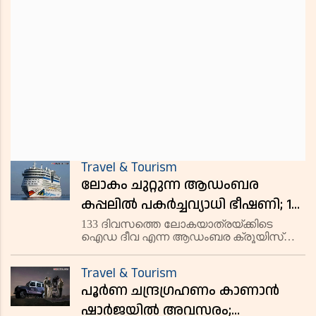
Travel & Tourism
ലോകം ചുറ്റുന്ന ആഡംബര
കപ്പലിൽ പകർച്ചവ്യാധി ഭീഷണി; 101
പേർക്ക് നോറാവൈറസ്
133 ദിവസത്തെ ലോകയാത്രയ്ക്കിടെ
ഐഡ ദീവ എന്ന ആഡംബര ക്രൂയിസ്
കപ്പലിൽ നോറാവൈറസ് ബാധ റിപ്പോർട്ട്
ചെയ്തു. 95 യാത്രക്കാർ ഉൾപ്പെടെ 101
Travel & Tourism
പേർക്ക് രോഗം സ്ഥിരീകരിച്ചു. വയറിളക്കവും
പൂർണ ചന്ദ്രഗ്രഹണം കാണാൻ
ഛർദ്ദിയുമാണ് പ്രധാന ലക്ഷണങ്ങൾ. പ്
ഷാർജയിൽ അവസരം;