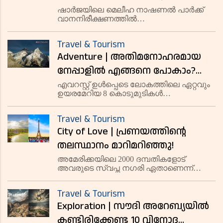
രക്തചന്ദ്രനെയും ശനിയെയും
ഷാർജയിലെ മെലീഹ നാഷണൽ പാർക്ക്
വാനനിരീക്ഷണത്തിൽ
അടുത്തറിയാൻ മെലീഹ
താൽപര്യമുള്ളവർക്കായി പ്രത്യേക
നാഷണൽ പാർക്ക്
പരിപാടികൾ ഒരുക്കുന്നു. ഈ മാസം പൂർണ
Travel & Tourism
ചന്ദ്രഗ്രഹണവും ശനിപ്രത്യയവും
Adventure | അതിമനോഹരമായ
ഇവിടെ കാണാനാകും.
നേപ്പാളിൽ എങ്ങനെ പോകാം?
കാണേണ്ട 8 കൊടുമുടികൾ
എവറസ്റ്റ് ഉൾപ്പെടെ ലോകത്തിലെ ഏറ്റവും
ഉയരമേറിയ 8 കൊടുമുടികൾ
നേപ്പാളിലാണ്.
Travel & Tourism
City of Love | പ്രണയത്തിന്റെ
തലസ്ഥാനം മാറിമറിഞ്ഞു!
അമേരിക്കയിലെ 2000 ദമ്പതികളോട്
അവരുടെ സ്വപ്ന നഗരി ഏതാണെന്ന്
ചോദിച്ചപ്പോൾ, മിക്കവരും മൗയി, ഹവായി
എന്നായിരുന്നു പറഞ്ഞത്.
Travel & Tourism
Exploration | സൗദി അറേബ്യയിൽ
കണ്ടിരിക്കേണ്ട 10 വിനോദ