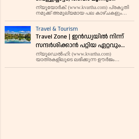
ചേര്‍ന്നാല്‍ നയാഗ്രയായി;
ന്യൂയോര്‍ക്: (www.kvartha.com) പ്രകൃതി
നമുക്ക് അമൂല്യമായ പല കാഴ്ചകളും
നയനമനോഹര കാഴ്ചയുടെ
സമ്മാനിച്ചിട്ടുണ്ട്. ഉയര്‍ന്ന പര്‍വതങ്ങള്‍,
വിശേഷങ്ങള്‍
താഴ്വരകള്‍, തടാകങ്ങള്‍, കടലുകള്‍,
Travel & Tourism
മരുഭൂമികള്‍, വെള്ളച്ചാട്ടങ്ങള്‍, അങ്ങനെ
Travel Zone | ഇന്‍ഡ്യയില്‍ നിന്ന്
പലതും. അവയി
സന്ദര്‍ശിക്കാന്‍ പറ്റിയ ഏറ്റവും
ചിലവ് കുറഞ്ഞ 12 രാജ്യങ്ങള്‍;
ന്യൂഡെല്‍ഹി: (www.kvartha.com)
യാത്രകളിലൂടെ ലഭിക്കുന്ന ഊര്‍ജം
അവിടുത്തെ വിശേഷങ്ങളും
പറഞ്ഞറിയിക്കാനാകില്ല. ഒരു പട്ടം പോലെ
യാത്രയുടെ വിശദാംശങ്ങളും
ലോകം മുഴുവനും പാറി പറന്ന് കാണാന്‍
ആഗ്രഹിക്കാത്ത മനുഷ്യരുണ്ടാകില്ല.
അറിയാം
മലയാളി ഒരുപാട് യാത്ര ചെയ്യാന്‍ ഇഷ