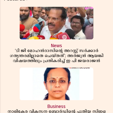
News
‘ടി ജി മോഹൻദാസിൻ്റെ അറസ്റ്റ് സർക്കാർ
ഗത്യന്തരമില്ലാതെ ചെയ്തത്’; അർജുൻ ആയങ്കി
വിഷയത്തിലും പ്രതികരിച്ച് ഇ പി ജയരാജൻ
Business
നാളികേര വികസന ബോർഡിൻ്റെ പുതിയ സിഇഒ