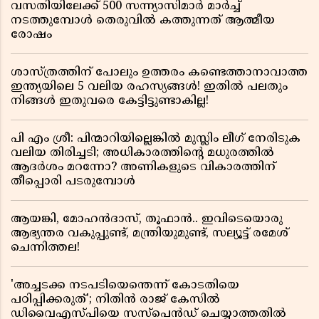
വസതിയിലേക്ക് 500 സന്ന്യാസിമാർ മാർച്ച്
നടത്തുമ്പോൾ തെരുവിൽ കത്തുന്നത് ആത്മീയ
രോഷം
ശാസ്ത്രത്തിന് പോലും ഉത്തരം കണ്ടെത്താനാവാത്ത
ഇന്ത്യയിലെ 5 വലിയ രഹസ്യങ്ങൾ! ഇതിൽ പലതും
നിങ്ങൾ ഇതുവരെ കേട്ടിട്ടുണ്ടാകില്ല!
പി എം ശ്രീ: പിന്മാറിയില്ലെങ്കിൽ മുസ്ലിം ലീഗ് നേരിടുക
വലിയ തിരിച്ചടി; അധികാരത്തിന്റെ മധുരത്തിൽ
ആദർശം മറന്നോ? അണികളുടെ വികാരത്തിന്
തീപ്പൊരി പടരുമ്പോൾ
ആയങ്കി, മോഹൻദാസ്, തൂഫാൻ.. ഇവിടെയൊരു
ആഭ്യന്തര വകുപ്പുണ്ട്, മന്ത്രിയുമുണ്ട്, സല്യൂട്ട് രമേശ്‌
ചെന്നിത്തല!
'അച്ചടക്ക നടപടിയെന്തെന്ന് കോടതിയെ
പഠിപ്പിക്കരുത്'; നിതിൻ രാജ് കേസിൽ
ഡിവൈഎസ്പിയെ സസ്പെൻഡ് ചെയ്യാത്തതിൽ