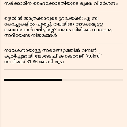
സർക്കാരിന് ഹൈക്കോടതിയുടെ രൂക്ഷ വിമർശനം
ട്രെയിൻ യാത്രക്കാരുടെ ശ്രദ്ധയ്ക്ക്; എ സി
കോച്ചുകളിൽ പുതപ്പ്, തലയിണ അടക്കമുള്ള
ബെഡ്റോൾ ലഭിച്ചില്ലേ? പണം തിരികെ വാങ്ങാം;
അറിയേണ്ട നിയമങ്ങൾ
നായകനായുള്ള അരങ്ങേറ്റത്തിൽ വമ്പൻ
കുതിപ്പുമായി ലോകേഷ് കനകരാജ്; 'ഡിസി'
നേടിയത് 31.86 കോടി രൂപ