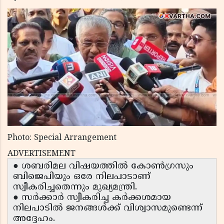
Photo: Special Arrangement
ADVERTISEMENT
● ശബരിമല വിഷയത്തിൽ കോൺഗ്രസും
ബിജെപിയും ഒരേ നിലപാടാണ്
സ്വീകരിച്ചതെന്നും മുഖ്യമന്ത്രി.
● സർക്കാർ സ്വീകരിച്ച കർക്കശമായ
നിലപാടിൽ ജനങ്ങൾക്ക് വിശ്വാസമുണ്ടെന്ന്
അദ്ദേഹം.