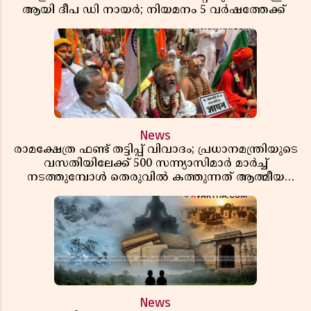
ആയി ദീപ ഡി നായർ; നിയമനം 5 വർഷത്തേക്ക് ​​​​​​​
News
രാമക്ഷേത്ര ഫണ്ട് തട്ടിപ്പ് വിവാദം; പ്രധാനമന്ത്രിയുടെ
വസതിയിലേക്ക് 500 സന്ന്യാസിമാർ മാർച്ച്
നടത്തുമ്പോൾ തെരുവിൽ കത്തുന്നത് ആത്മീയ
രോഷം
News