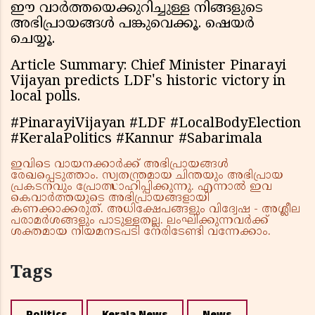
ഈ വാർത്തയെക്കുറിച്ചുള്ള നിങ്ങളുടെ
അഭിപ്രായങ്ങൾ പങ്കുവെക്കൂ. ഷെയർ
ചെയ്യൂ.
Article Summary: Chief Minister Pinarayi
Vijayan predicts LDF's historic victory in
local polls.
#PinarayiVijayan #LDF #LocalBodyElection
#KeralaPolitics #Kannur #Sabarimala
ഇവിടെ വായനക്കാർക്ക് അഭിപ്രായങ്ങൾ
രേഖപ്പെടുത്താം. സ്വതന്ത്രമായ ചിന്തയും അഭിപ്രായ
പ്രകടനവും പ്രോത്സാഹിപ്പിക്കുന്നു. എന്നാൽ ഇവ
കെവാർത്തയുടെ അഭിപ്രായങ്ങളായി
കണക്കാക്കരുത്. അധിക്ഷേപങ്ങളും വിദ്വേഷ - അശ്ലീല
പരാമർശങ്ങളും പാടുള്ളതല്ല. ലംഘിക്കുന്നവർക്ക്
ശക്തമായ നിയമനടപടി നേരിടേണ്ടി വന്നേക്കാം.
Tags
Politics
Kerala News
News