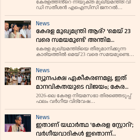
വേണുഗോപാലിനെ സന്ദർശിച്ച് വി
കേരളത്തിൻ്റെ നിയുക്ത മുഖ്യമന്ത്രി വി
ഡി സതീശൻ എഐസിസി ജനറൽ
ഡി സതീശൻ
സെക്രട്ടറി കെ സി വേണുഗോപാലുമായി
കൂടിക്കാഴ്ച നടത്തി. തങ്ങൾക്കിടയിൽ
News
ഭിന്നതകളുണ്ടെന്ന വാർത്തകൾ
കേരള മുഖ്യമന്ത്രി ആര്? ‘മെയ് 23
ഇരുനേതാക്കളും നിഷേധിച്ചു.
വരെ സമയമുണ്ട്’ അന്തിമ
തീരുമാനം ഖാർഗെയും രാഹുലും
കേരള മുഖ്യമന്ത്രിയെ തീരുമാനിക്കുന്ന
കാര്യത്തിൽ മെയ് 23 വരെ സമയമുണ്ടെന്ന്
കൈക്കൊള്ളുമെന്ന് ദീപ ദാസ്
എഐസിസി ജനറൽ സെക്രട്ടറി ദീപ ദാസ്
മുൻഷി; പ്രകടനവും ബോർഡും
മുൻഷി അറിയിച്ചു. മല്ലികാർജുൻ
News
ഖാർഗെയും രാഹുൽ ഗാന്ധിയും ചേർന്ന്
ഇനി വേണ്ടെന്ന് നേതാക്കൾ
ന്യൂനപക്ഷ ഏകീകരണമല്ല, ഇത്
എംഎൽഎമാരുടെ അഭിപ്രായം
പരിഗണിച്ചാ
മാനവികതയുടെ വിജയം; കേരളം
വിദ്വേഷ രാഷ്ട്രീയത്തിന് നൽകിയ
2026-ലെ കേരള നിയമസഭാ തിരഞ്ഞെടുപ്പ്
ഫലം വർഗീയ വിദ്വേഷ
മറുപടി
പ്രചാരണങ്ങൾക്കുള്ള ശക്തമായ
തിരിച്ചടിയാണെന്ന് രാഷ്ട്രീയ നിരീക്ഷകർ.
News
സമുദായ നേതാക്കളുടെ ആഹ്വാനങ്ങളെ
ഇതാണ് യഥാർത്ഥ 'കേരള സ്റ്റോറി';
തള്ളിക്കളഞ്ഞ് മതേതര മൂല്യങ്ങൾക്ക്
വോട്ടർമാർ മുൻഗണ
വർഗീയവാദികൾ ഇതൊന്ന്