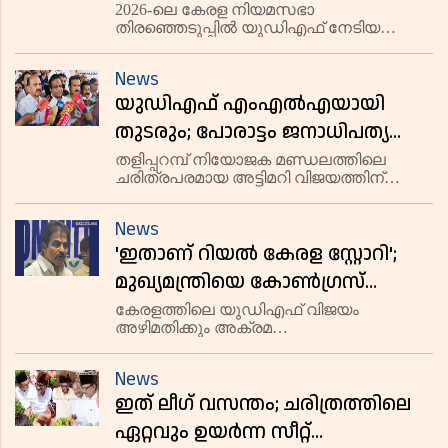
ഈ വിജയം; മുഖ്യമന്ത്രിയെ
2026-ലെ കേരള നിയമസഭാ
തിരഞ്ഞെടുപ്പിൽ യുഡിഎഫ് നേടിയ
ഹൈക്കമാൻ്റ് തീരുമാനിക്കും: കെ
തിളക്കമാർന്ന വിജയം എൽഡിഎഫിൻ്റെ
സി വേണുഗോപാൽ
വർഗ്ഗീയ പ്രചാരണത്തിനുള്ള
News
തിരിച്ചടിയാണെന്ന് എഐസിസി ജനറൽ
യുഡിഎഫ് എംഎൽഎയായി
സെക്രട്ടറി കെ സി വേണുഗോപാൽ എംപി.
ജനങ്ങളെ ജാതിയുടെയും മതത്തിൻ്റെ
തുടരും; പോരാട്ടം ജനാധിപത്യ
മൂല്യങ്ങൾക്കായി; തളിപ്പറമ്പിലെ
തളിപ്പറമ്പ് നിയോജക മണ്ഡലത്തിലെ
ചരിത്രപരമായ അട്ടിമറി വിജയത്തിന്
വിജയം ചരിത്രമെന്ന് ടി കെ
പിന്നാലെ തന്റെ രാഷ്ട്രീയ നിലപാട്
ഗോവിന്ദൻ
വ്യക്തമാക്കി ടി കെ ഗോവിന്ദൻ മാസ്റ്റർ.
News
നിയമസഭയിൽ യുഡിഎഫ്
'ഇതാണ് റിയൽ കേരള സ്റ്റോറി';
എംഎൽഎയായി തന്നെ തുടരുമെന്നും
സിപിഎമ്മിനുള്ളിലെ
മുഖ്യമന്ത്രിയെ കോൺഗ്രസ്
നേതൃത്വം തീരുമാനിക്കും;
കേരളത്തിലെ യുഡിഎഫ് വിജയം
അഴിമതിക്കും അക്രമ
വിജയത്തിന് പിന്നിൽ ഇന്ദിരാ
രാഷ്ട്രീയത്തിനുമെതിരായ ജനങ്ങളുടെ
ഗ്യാരണ്ടിയെന്ന് കെ സി
'യഥാർത്ഥ കേരള സ്റ്റോറി'യാണെന്ന്
News
എഐസിസി ജനറൽ സെക്രട്ടറി കെ സി
വേണുഗോപാൽ
ഇത് ലീഗ് വസന്തം; ചരിത്രത്തിലെ
വേണുഗോപാൽ എംപി. രാഹുൽ ഗാന്ധി
മുന്നോട്ടുവെച്ച 'ഇന്ദിരാ ഗ്യാരണ്ട
ഏറ്റവും ഉയർന്ന സീറ്റ്