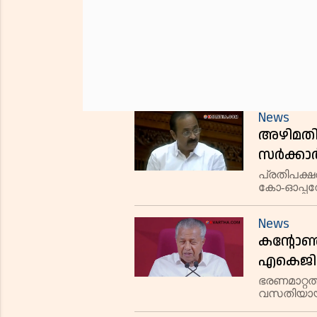
News
അഴിമതി
സർക്കാർ
ഏജൻസിക
പ്രതിപക്ഷ
കോ-ഓപ്പറ
അനുമതി 
അഴിമതിയാ
നിലപാട് മ
News
കന്റോൺമ
എകെജി 
പ്രതിപ
ഭരണമാറ്റത
വസതിയായ 
പ്രതിപക്