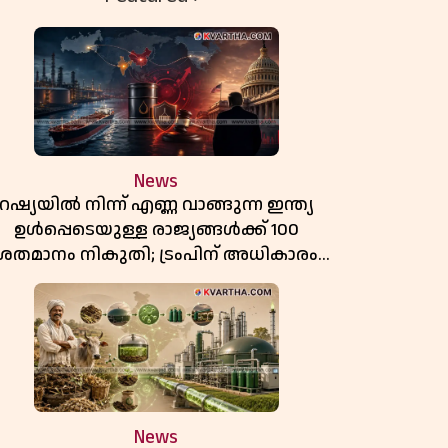
News
റഷ്യയിൽ നിന്ന് എണ്ണ വാങ്ങുന്ന ഇന്ത്യ
ഉൾപ്പെടെയുള്ള രാജ്യങ്ങൾക്ക് 100
ശതമാനം നികുതി; ട്രംപിന് അധികാരം
ൽകി യുഎസ് സെനറ്റ് ബിൽ പാസാക്കി
News