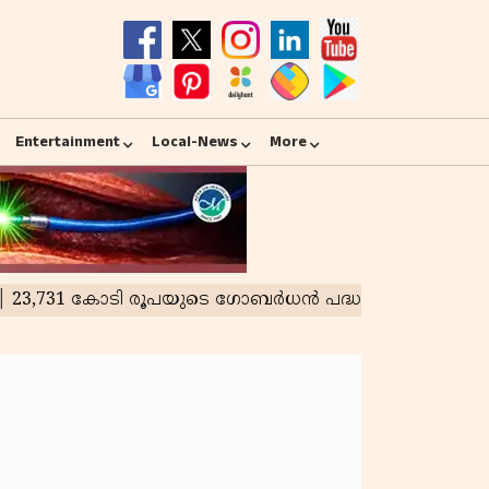
Entertainment
Local-News
More