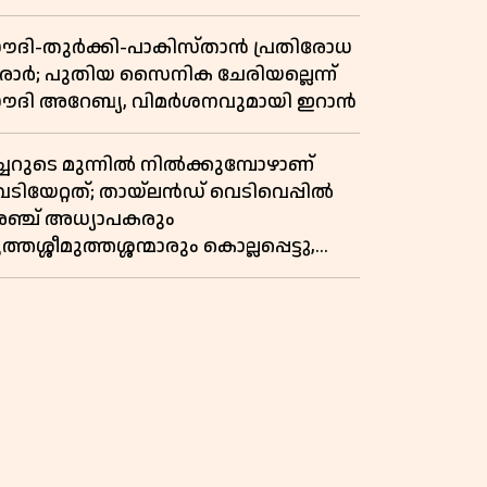
ൗദി-തുർക്കി-പാകിസ്താൻ പ്രതിരോധ
രാർ; പുതിയ സൈനിക ചേരിയല്ലെന്ന്
ൗദി അറേബ്യ, വിമർശനവുമായി ഇറാൻ
ച്ചറുടെ മുന്നിൽ നിൽക്കുമ്പോഴാണ്
െടിയേറ്റത്; തായ്‌ലൻഡ് വെടിവെപ്പിൽ
ഞ്ച് അധ്യാപകരും
ത്തശ്ശീമുത്തശ്ശന്മാരും കൊല്ലപ്പെട്ടു,
ണസംഖ്യ 7; ഞെട്ടിക്കുന്ന
െളിപ്പെടുത്തലുകൾ