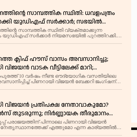
ച്ചു. നിയമസഭാ തിരഞ്ഞെടുപ്പ് ഫലം വന്ന് ഒര
ത്തിന്റെ സാമ്പത്തിക സ്ഥിതി: ധവളപത്രം
ിറക്കി യുഡിഎഫ് സർക്കാർ; സഭയിൽ
്ത്രിയും പ്രതിപക്ഷ നേതാവും നേർക്കുനേർ
തിന്റെ സാമ്പത്തിക സ്ഥിതി വ്യക്തമാക്കുന്ന
 യുഡിഎഫ് സർക്കാർ നിയമസഭയിൽ പുറത്തിറക്കി.
ക രേഖകൾ പുറത്തുനൽകി ധവളപത്രം
കിയത് സത്യപ്രതിജ്ഞാവിരുദ്ധമാണെന്ന് മുൻ
ി കെ എൻ
്തെ ക്ലിഫ് ഹൗസ് വാസം അവസാനിച്ചു;
 വിജയൻ വാടക വീട്ടിലേക്ക് മാറി;
ക്കാൻ എം വി ഗോവിന്ദനും നേതാക്കളും
തപുരത്ത് 10 വർഷം നീണ്ട ഔദ്യോഗിക വസതിയിലെ
സാനിപ്പിച്ച് പിണറായി വിജയൻ ബേക്കറി ജംഗ്ഷന്
വാടക വീട്ടിലേക്ക് മാറി. വളർത്തുമൃഗങ്ങളെയും
ും താമസിപ്പിക്കുന്നതിനുള്ള സൗകര്യം കൂ
ി വിജയൻ പ്രതിപക്ഷ നേതാവാകുമോ?
് തുടരുന്നു; നിർണ്ണായക തീരുമാനം
്ച
പ്പ് പരാജയത്തിന് പിന്നാലെ പിണറായി വിജയൻ
 നേതൃസ്ഥാനത്തേക്ക് എത്തുമോ എന്ന കാര്യത്തിൽ
തുടരുന്നു. മുഖ്യമന്ത്രിയുടെ ഓഫീസ്