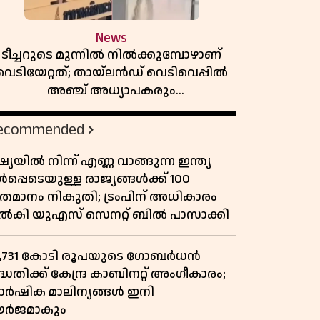
News
ടീച്ചറുടെ മുന്നിൽ നിൽക്കുമ്പോഴാണ്
വെടിയേറ്റത്; തായ്‌ലൻഡ് വെടിവെപ്പിൽ
അഞ്ച് അധ്യാപകരും
മുത്തശ്ശീമുത്തശ്ശന്മാരും കൊല്ലപ്പെട്ടു,
മരണസംഖ്യ 7; ഞെട്ടിക്കുന്ന
ecommended
വെളിപ്പെടുത്തലുകൾ
്യയിൽ നിന്ന് എണ്ണ വാങ്ങുന്ന ഇന്ത്യ
പ്പെടെയുള്ള രാജ്യങ്ങൾക്ക് 100
തമാനം നികുതി; ട്രംപിന് അധികാരം
ൽകി യുഎസ് സെനറ്റ് ബിൽ പാസാക്കി
3,731 കോടി രൂപയുടെ ഗോബർധൻ
്ധതിക്ക് കേന്ദ്ര കാബിനറ്റ് അംഗീകാരം;
ാർഷിക മാലിന്യങ്ങൾ ഇനി
ർജമാകും