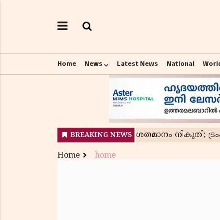
Home
News
Latest News
National
Worl
Home
home