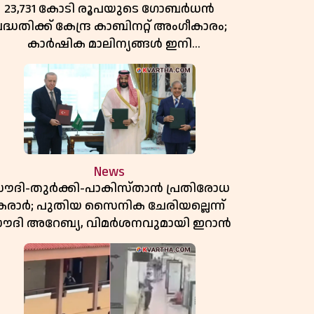
23,731 കോടി രൂപയുടെ ഗോബർധൻ
ദ്ധതിക്ക് കേന്ദ്ര കാബിനറ്റ് അംഗീകാരം;
കാർഷിക മാലിന്യങ്ങൾ ഇനി
ഊർജമാകും
News
ൗദി-തുർക്കി-പാകിസ്താൻ പ്രതിരോധ
കരാർ; പുതിയ സൈനിക ചേരിയല്ലെന്ന്
ൗദി അറേബ്യ, വിമർശനവുമായി ഇറാൻ