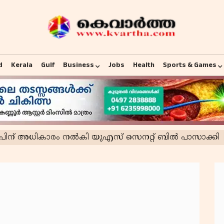
d
Kerala
Gulf
Business
Jobs
Health
Sports & Games