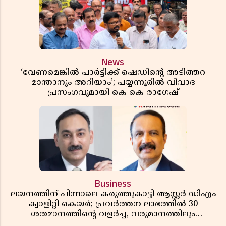
News
‘വേണമെങ്കിൽ പാർട്ടിക്ക് ഷെഡിൻ്റെ അടിത്തറ
മാന്താനും അറിയാം’; പയ്യന്നൂരിൽ വിവാദ
പ്രസംഗവുമായി കെ കെ രാഗേഷ്
Business
ലയനത്തിന് പിന്നാലെ കരുത്തുകാട്ടി ആസ്റ്റർ ഡിഎം
ക്വാളിറ്റി കെയർ; പ്രവർത്തന ലാഭത്തിൽ 30
ശതമാനത്തിൻ്റെ വളർച്ച, വരുമാനത്തിലും
ലാഭത്തിലും വൻ കുതിപ്പ് രേഖപ്പെടുത്തി ആദ്യ പാദ