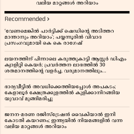
വലിയ മാറ്റങ്ങൾ അറിയാം
Recommended
‘വേണമെങ്കിൽ പാർട്ടിക്ക് ഷെഡിൻ്റെ അടിത്തറ
മാന്താനും അറിയാം’; പയ്യന്നൂരിൽ വിവാദ
പ്രസംഗവുമായി കെ കെ രാഗേഷ്
ലയനത്തിന് പിന്നാലെ കരുത്തുകാട്ടി ആസ്റ്റർ ഡിഎം
ക്വാളിറ്റി കെയർ; പ്രവർത്തന ലാഭത്തിൽ 30
ശതമാനത്തിൻ്റെ വളർച്ച, വരുമാനത്തിലും
ലാഭത്തിലും വൻ കുതിപ്പ് രേഖപ്പെടുത്തി ആദ്യ പാദ
റിപ്പോർട്ട് പുറത്ത്
ഭാര്യവീട്ടിൽ അവധിക്കെത്തിയപ്പോൾ അപകടം;
കേളാലൂർ ക്ഷേത്രക്കുളത്തിൽ കുളിക്കാനിറങ്ങിയ
യുവാവ് മുങ്ങിമരിച്ചു
ജനന-മരണ രജിസ്ട്രേഷൻ വൈകിയാൽ ഇനി
കോടതി കയറണം; ഇന്ത്യയിൽ നിയമങ്ങളിൽ വന്ന
വലിയ മാറ്റങ്ങൾ അറിയാം