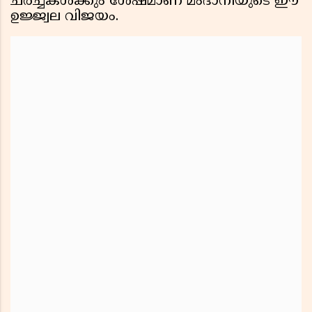
ചർച്ചകൾക്കും ശേഷമാണ് മംദാനിയുടെ ഈ
ഉജ്ജ്വല വിജയം.