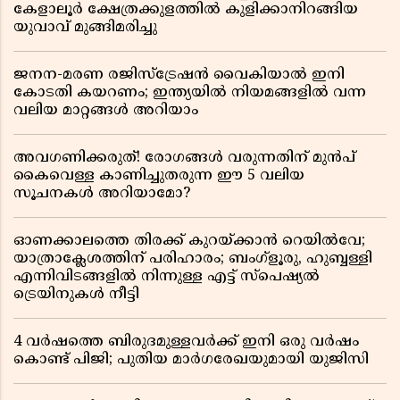
കേളാലൂർ ക്ഷേത്രക്കുളത്തിൽ കുളിക്കാനിറങ്ങിയ
യുവാവ് മുങ്ങിമരിച്ചു
ജനന-മരണ രജിസ്ട്രേഷൻ വൈകിയാൽ ഇനി
കോടതി കയറണം; ഇന്ത്യയിൽ നിയമങ്ങളിൽ വന്ന
വലിയ മാറ്റങ്ങൾ അറിയാം
അവഗണിക്കരുത്! രോഗങ്ങൾ വരുന്നതിന് മുൻപ്
കൈവെള്ള കാണിച്ചുതരുന്ന ഈ 5 വലിയ
സൂചനകൾ അറിയാമോ?
ഓണക്കാലത്തെ തിരക്ക് കുറയ്ക്കാൻ റെയിൽവേ;
യാത്രാക്ലേശത്തിന് പരിഹാരം; ബംഗ്ളൂരു, ഹുബ്ബള്ളി
എന്നിവിടങ്ങളിൽ നിന്നുള്ള എട്ട് സ്പെഷ്യൽ
ട്രെയിനുകൾ നീട്ടി
4 വർഷത്തെ ബിരുദമുള്ളവർക്ക് ഇനി ഒരു വർഷം
കൊണ്ട് പിജി; പുതിയ മാർഗരേഖയുമായി യുജിസി