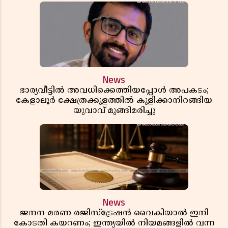
റിപ്പോർട്ട് പുറത്ത്
News
ഭാര്യവീട്ടിൽ അവധിക്കെത്തിയപ്പോൾ അപകടം;
കേളാലൂർ ക്ഷേത്രക്കുളത്തിൽ കുളിക്കാനിറങ്ങിയ
യുവാവ് മുങ്ങിമരിച്ചു
News
ജനന-മരണ രജിസ്ട്രേഷൻ വൈകിയാൽ ഇനി
കോടതി കയറണം; ഇന്ത്യയിൽ നിയമങ്ങളിൽ വന്ന