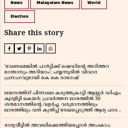
News
Malayalam News
World
Election
Share this story
‘വേണമെങ്കിൽ പാർട്ടിക്ക് ഷെഡിൻ്റെ അടിത്തറ
മാന്താനും അറിയാം’; പയ്യന്നൂരിൽ വിവാദ
പ്രസംഗവുമായി കെ കെ രാഗേഷ്
ലയനത്തിന് പിന്നാലെ കരുത്തുകാട്ടി ആസ്റ്റർ ഡിഎം
ക്വാളിറ്റി കെയർ; പ്രവർത്തന ലാഭത്തിൽ 30
ശതമാനത്തിൻ്റെ വളർച്ച, വരുമാനത്തിലും
ലാഭത്തിലും വൻ കുതിപ്പ് രേഖപ്പെടുത്തി ആദ്യ പാദ
റിപ്പോർട്ട് പുറത്ത്
ഭാര്യവീട്ടിൽ അവധിക്കെത്തിയപ്പോൾ അപകടം;