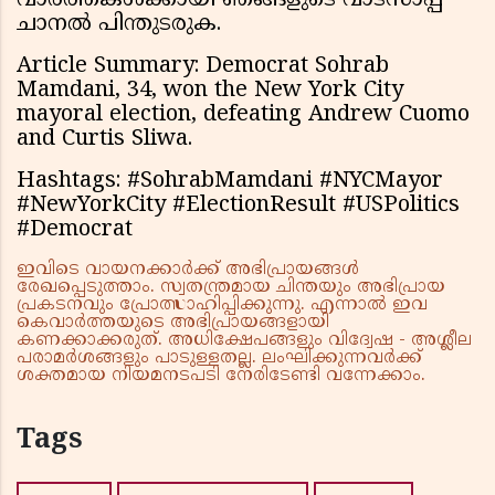
വാർത്തകൾക്കായി ഞങ്ങളുടെ വാട്സാപ്പ്
ചാനൽ പിന്തുടരുക.
Article Summary: Democrat Sohrab
Mamdani, 34, won the New York City
mayoral election, defeating Andrew Cuomo
and Curtis Sliwa.
Hashtags: #SohrabMamdani #NYCMayor
#NewYorkCity #ElectionResult #USPolitics
#Democrat
ഇവിടെ വായനക്കാർക്ക് അഭിപ്രായങ്ങൾ
രേഖപ്പെടുത്താം. സ്വതന്ത്രമായ ചിന്തയും അഭിപ്രായ
പ്രകടനവും പ്രോത്സാഹിപ്പിക്കുന്നു. എന്നാൽ ഇവ
കെവാർത്തയുടെ അഭിപ്രായങ്ങളായി
കണക്കാക്കരുത്. അധിക്ഷേപങ്ങളും വിദ്വേഷ - അശ്ലീല
പരാമർശങ്ങളും പാടുള്ളതല്ല. ലംഘിക്കുന്നവർക്ക്
ശക്തമായ നിയമനടപടി നേരിടേണ്ടി വന്നേക്കാം.
Tags