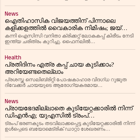
കുടുംബങ്ങൾക്ക് മാത്രമാണ് ഇതുവരെ സർക്കാർ
നഷ്ടപരിഹാരം നൽകിയത്. ആർടിഐ കണക്കുകളാണ്
News
ഇത് വ്യക്തമാക്കുന്നത്.
ഐതിഹാസിക വിജയത്തിന് പിന്നാലെ
കളിക്കളത്തിൽ വൈകാരിക നിമിഷം; ജയ്
ഷായുടെ കാൽ തൊട്ട് വന്ദിച്ച് കൗർ;
കന്നി ഐസിസി വനിതാ ക്രിക്കറ്റ് ലോകകപ്പ് കിരീടം നേടി
ദൃശ്യങ്ങൾ വൈറലായി
ഇന്ത്യ ചരിത്രം കുറിച്ചു. ഫൈനലിൽ
ദക്ഷിണാഫ്രിക്കയെ 52 റൺസിന്
പരാജയപ്പെടുത്തിയാണ് ഹർമൻപ്രീത് കൗറും സംഘവും
Health
ജേതാക്കളായത്. ഷഫാലിയും ദീപ്തിയും തിളങ്ങിയ മത്
പ്രതിദിനം എത്ര കപ്പ് ചായ കുടിക്കാം?
അറിയേണ്ടതെല്ലാം
പ്രശസ്ത സെലിബ്രിറ്റി പോഷകാഹാര വിദഗ്ധ റുജുത
ദിവേക്കർ ചായയുടെ ആരോഗ്യകരമായ
ഉപഭോഗത്തെക്കുറിച്ച് നിർദ്ദേശങ്ങൾ നൽകി. ദിവസവും
രണ്ടോ മൂന്നോ കപ്പിൽ കൂടുതൽ ചായ
News
ഒഴിവാക്കണമെന്നും വെറും വയറ്റിൽ ചായ കുടിക്കുന്നത്
പ്രായഭേദമില്ലാതെ കുടിയേറ്റക്കാരിൽ നിന്ന്
ഡിഎൻഎ; യുഎസിൽ ട്രംപ്
ഭരണകൂടത്തിൻ്റെ പുതിയ നീക്കം
ട്രംപ് ഭരണകൂടം തടവിലാക്കപ്പെട്ട കുടിയേറ്റക്കാരിൽ നിന്ന്
ഉൾപ്പെടെ ബയോമെട്രിക് ഡാറ്റാ ശേഖരണം
വിപുലീകരിക്കുന്നു. ഇതിനായുള്ള പുതിയ