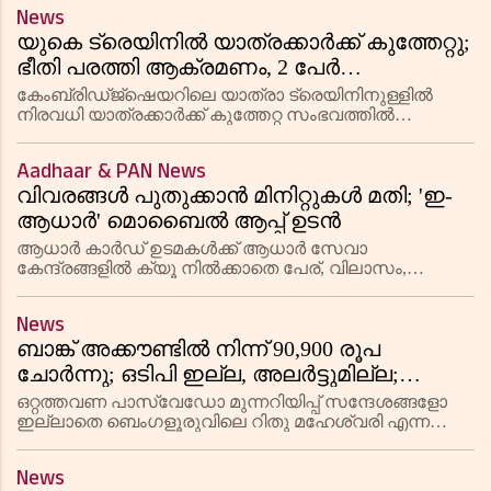
നിയമനിർദ്ദേശങ്ങൾ അമേരിക്കൻ ഹോംലാൻഡ്
News
സെക്യൂരിറ്റി വകുപ്പ് അവതരിപ്പിച്ചു.
യുകെ ട്രെയിനിൽ യാത്രക്കാർക്ക് കുത്തേറ്റു;
ഭീതി പരത്തി ആക്രമണം, 2 പേർ
കസ്റ്റഡിയിൽ
കേംബ്രിഡ്ജ്ഷെയറിലെ യാത്രാ ട്രെയിനിനുള്ളിൽ
നിരവധി യാത്രക്കാർക്ക് കുത്തേറ്റ സംഭവത്തിൽ
രണ്ടുപേരെ പോലീസ് അറസ്റ്റ് ചെയ്തു. പരിക്കേറ്റവരെ
ചികിത്സയ്ക്കായി ആശുപത്രിയിലേക്ക് മാറ്റി.
Aadhaar & PAN News
വിവരങ്ങൾ പുതുക്കാൻ മിനിറ്റുകൾ മതി; 'ഇ-
ആധാർ' മൊബൈൽ ആപ്പ് ഉടൻ
ആധാർ കാർഡ് ഉടമകൾക്ക് ആധാർ സേവാ
കേന്ദ്രങ്ങളിൽ ക്യൂ നിൽക്കാതെ പേര്, വിലാസം,
ജനനത്തീയതി, ഫോൺ നമ്പർ എന്നിവ വീട്ടിലിരുന്ന്
അപ്‌ഡേറ്റ് ചെയ്യാൻ യുഐഡിഎഐ 'ഇ-ആധാർ'
News
മൊബൈൽ ആപ്ലിക്കേഷൻ 2025 അവസാനത്തോടെ
ബാങ്ക് അക്കൗണ്ടിൽ നിന്ന് 90,900 രൂപ
പുറത്തിറക്
ചോർന്നു; ഒടിപി ഇല്ല, അലർട്ടുമില്ല;
ഞെട്ടിത്തരിച്ച് യുവതി
ഒറ്റത്തവണ പാസ്‌വേഡോ മുന്നറിയിപ്പ് സന്ദേശങ്ങളോ
ഇല്ലാതെ ബെംഗളൂരുവിലെ റിതു മഹേശ്വരി എന്ന
യുവതിയുടെ സ്വകാര്യ ബാങ്ക് അക്കൗണ്ടിൽനിന്ന് 90,900
രൂപ നഷ്ടപ്പെട്ടു. അനധികൃതമായ മൂന്ന് യുപിഐ
News
ഇടപാടുകൾക്ക് ബാങ്ക് അ