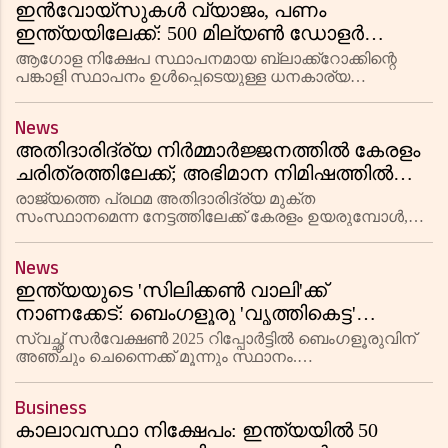
ഇൻവോയ്‌സുകൾ വ്യാജം, പണം
ഇന്ത്യയിലേക്ക്: 500 മില്യൺ ഡോളർ
വായ്പാ തട്ടിപ്പിന്റെ ചുരുളഴിയുന്നു
ആഗോള നിക്ഷേപ സ്ഥാപനമായ ബ്ലാക്ക്‌റോക്കിന്റെ
പങ്കാളി സ്ഥാപനം ഉൾപ്പെടെയുള്ള ധനകാര്യ
സ്ഥാപനങ്ങളെ കബളിപ്പിച്ച് ഇന്ത്യൻ വംശജനായ
ടെലികോം എക്‌സിക്യൂട്ടീവ് ബങ്കിം ബ്രഹ്മഭട്ട് 500 മില്യൺ
News
ഡോളറിലധികം വായ്പാ തട്ട
അതിദാരിദ്ര്യ നിര്‍മ്മാർജ്ജനത്തിൽ കേരളം
ചരിത്രത്തിലേക്ക്; അഭിമാന നിമിഷത്തിൽ
വികാരനിർഭരമായി അനുപമ
രാജ്യത്തെ പ്രഥമ അതിദാരിദ്ര്യ മുക്ത
ടിവി ഐഎഎസ്
സംസ്ഥാനമെന്ന നേട്ടത്തിലേക്ക് കേരളം ഉയരുമ്പോൾ,
തദ്ദേശസ്വയംഭരണ വകുപ്പ് സ്പെഷ്യൽ സെക്രട്ടറി
അനുപമ ടിവി ഐഎഎസ് പദ്ധതിയിലെ അനുഭവങ്ങൾ
News
പങ്കുവെച്ചു. ഇത് ഒരു ഭരണപരിപാടിയായിരു
ഇന്ത്യയുടെ 'സിലിക്കൺ വാലി'ക്ക്
നാണക്കേട്: ബെംഗളൂരു 'വൃത്തികെട്ട'
നഗരങ്ങളുടെ പട്ടികയിൽ അഞ്ചാമത്!
സ്വച്ഛ് സർവേക്ഷൺ 2025 റിപ്പോർട്ടിൽ ബെംഗളൂരുവിന്
അഞ്ചും ചെന്നൈക്ക് മൂന്നും സ്ഥാനം.
ആസൂത്രണമില്ലാത്ത വളർച്ചയും
ശുചിത്വബോധമില്ലായ്മയുമാണ് കാരണം. ഇൻഡോർ,
Business
സൂറത്ത് മികച്ച പ്രകടനം തുടർന്നു.
കാലാവസ്ഥാ നിക്ഷേപം: ഇന്ത്യയിൽ 50