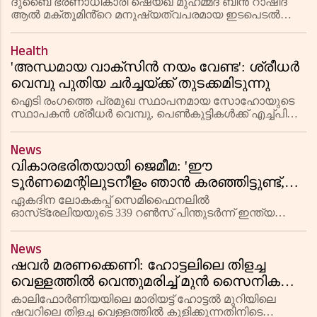
മീഡിയയിൽ വൈറൽ
ദുബൈ ഭരണാധികാരി ഷെയ്ഖ് മുഹമ്മദ് ബിൻ റാഷിദ്
ആൽ മക്തൂമിൻ്റെ മനുഷ്യത്വപരമായ ഇടപെടൽ
സോഷ്യൽ മീഡിയയിൽ ശ്രദ്ധ നേടുന്നു. തൻ്റെ
വഴിയിൽ തടസ്സമായി വന്ന യുവതിക്ക് കടന്നുപോകാൻ
Health
അനുമതി നൽകിയ അദ്ദേഹത്തിൻ്റെ എളിമയാണ്
'അന്ധമായ വാക്സിൻ നയം വേണ്ട': ശ്രീധർ
വെമ്പു പുതിയ ചർച്ചയ്ക്ക് തുടക്കമിടുന്നു
ഐടി രംഗത്തെ പ്രമുഖ സ്ഥാപനമായ സോഹോയുടെ
സ്ഥാപകൻ ശ്രീധർ വെമ്പു, പെൺകുട്ടികൾക്ക് എച്ച്പിവി
വാക്സിൻ നൽകുന്നതിനെ ചോദ്യം ചെയ്തു. അമിത
വാക്സിനേഷന്‍ രാജ്യത്ത് അനുവദിക്കരുതെന്നും
News
അദ്ദേഹം മുന്നറിയിപ്പ് നൽകി. ബി
വികാരഭരിതയായി ജെമീമ: 'ഈ
ടൂർണമെന്റിലുടനീളം ഞാൻ കരഞ്ഞിട്ടുണ്ട്,
ഇന്ന് ഇന്ത്യയ്ക്കായി കളിച്ചു'
ഏകദിന ലോകകപ്പ് സെമിഫൈനലിൽ
ഓസ്‌ട്രേലിയയുടെ 339 റൺസ് പിന്തുടർന്ന് ഇന്ത്യ
ഫൈനലിൽ പ്രവേശിച്ചു. പുറത്താകാതെ 127 റൺസ്
നേടിയ ജെമീമ റോഡ്രിഗസാണ് വിജയശില്പി.
News
ഷവർ മരണക്കെണി: ഹോട്ടലിലെ തിളച്ച
വെള്ളത്തിൽ വെന്തുമരിച്ച് മുൻ സൈനികൻ;
മാരിയറ്റിനെതിരെ കേസ്
കാലിഫോർണിയയിലെ മാരിയട്ട് ഹോട്ടൽ മുറിയിലെ
ഷവറിലെ തിളച്ച വെള്ളത്തിൽ കുളിക്കുന്നതിനിടെ