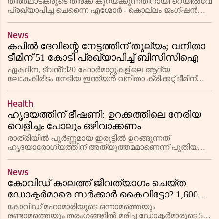
ട്രെയിനുകൾ; നവംബർ 14 മുതൽ സർവീസ്
തീർത്ഥാടകരുടെ തിരക്ക് കുറയ്ക്കുന്നതിനായി റെയിൽവേ
ആരംഭിക്കും
പ്രഖ്യാപിച്ച ചെന്നൈ എഗ്മോർ - കൊല്ലം ജംഗ്ഷൻ
റൂട്ടിലെ പ്രത്യേക തീവണ്ടി സർവീസുകൾ നവംബർ 14
മുതൽ ആരംഭിക്കും. പാലക്കാട് ഡിവിഷൻ
News
വഴിയായിരിക്കും സർവീസുകൾ ഓടുക.
കപിൽ ദേവിന്റെ നേട്ടത്തിന് തുല്യം; വനിതാ
ടീമിന് 51 കോടി പ്രഖ്യാപിച്ച് ബിസിസിഐ
ഏകദിന, ട്വൻ്റി20 ഫോർമാറ്റുകളിലെ ആദ്യ
ലോകകിരീടം നേടിയ ഇന്ത്യൻ വനിതാ ക്രിക്കറ്റ് ടീമിന്
ബിസിസിഐയുടെ വൻ പാരിതോഷികം. കളിക്കാർക്കും
സപ്പോർട്ട് സ്റ്റാഫിനുമായി 51 കോടി രൂപയാണ്
Health
പ്രഖ്യാപിച്ചിരിക്കുന്നത്.
ഹൃദയത്തിന് ഭീഷണി: ഉറക്കത്തിലെ നേരിയ
വെളിച്ചം പോലും ഒഴിവാക്കണം
രാത്രിയിൽ പൂർണ്ണമായ ഇരുട്ടിൽ ഉറങ്ങുന്നത്
ഹൃദയാരോഗ്യത്തിന് അത്യുത്തമമാണെന്ന് പുതിയ
പഠനങ്ങൾ വ്യക്തമാക്കുന്നു. നേരിയ വെളിച്ചം പോലും
ഹൃദയസംബന്ധമായ രോഗങ്ങളിലേക്കുള്ള സാധ്യത
News
വർദ്ധിപ്പിക്കുമെന്ന് ഗവേഷകർ മുന
കോവിഡ് കാലത്ത് ജീവത്യാഗം ചെയ്ത
ഡോക്ടർമാരെ സർക്കാർ കൈവിട്ടോ? 1,600
പേർ മരിച്ചിട്ടും നഷ്ടപരിഹാരം കിട്ടിയത് 500
കോവിഡ് മഹാമാരിയുടെ ഒന്നാമത്തെയും
കുടുംബങ്ങൾക്ക് മാത്രം!
രണ്ടാമത്തെയും തരംഗങ്ങളിൽ മരിച്ച ഡോക്ടർമാരുടെ 500