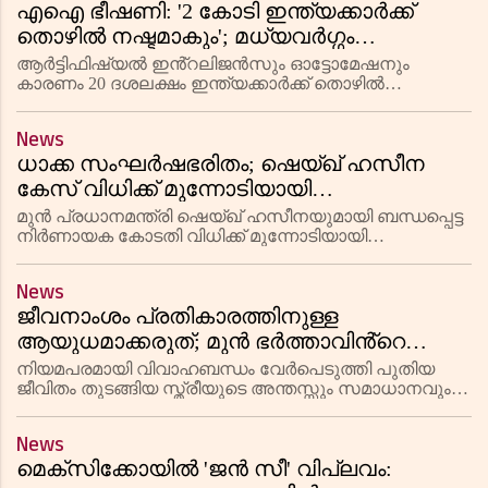
എഐ ഭീഷണി: '2 കോടി ഇന്ത്യക്കാർക്ക്
ആരംഭിക്കും.
തൊഴിൽ നഷ്ടമാകും'; മധ്യവർഗ്ഗം
തകർച്ചയിലേക്ക്
ആർട്ടിഫിഷ്യൽ ഇൻ്റലിജൻസും ഓട്ടോമേഷനും
കാരണം 20 ദശലക്ഷം ഇന്ത്യക്കാർക്ക് തൊഴിൽ
നഷ്ടമാവുമെന്ന് സാമ്പത്തിക നിരീക്ഷകൻ സൗരഭ് മുഖർജി
മുന്നറിയിപ്പ് നൽകി. നിലവിലെ സാമ്പത്തിക മാന്ദ്യം
News
താൽക്കാലികമല്ലെന്നും മധ്യവ
ധാക്ക സംഘർഷഭരിതം; ഷെയ്ഖ് ഹസീന
കേസ് വിധിക്ക് മുന്നോടിയായി
ബോംബാക്രമണം; അക്രമികളെ
മുൻ പ്രധാനമന്ത്രി ഷെയ്ഖ് ഹസീനയുമായി ബന്ധപ്പെട്ട
വെടിവയ്ക്കാൻ ഉത്തരവ്
നിർണായക കോടതി വിധിക്ക് മുന്നോടിയായി
ബംഗ്ലാദേശ് തലസ്ഥാനമായ ധാക്കയിൽ
ബോംബാക്രമണങ്ങളും തീവയ്പ്പുകളും. അക്രമികളെ
News
കണ്ടാലുടൻ വെടിവയ്ക്കാൻ പോലീസ് ഉത്തരവിട്ടു.
ജീവനാംശം പ്രതികാരത്തിനുള്ള
ആയുധമാക്കരുത്; മുൻ ഭർത്താവിൻ്റെ
വീട്ടുകാരുടെ ദുരുദ്ദേശ്യപരമായ ഹർജി തള്ളി
നിയമപരമായി വിവാഹബന്ധം വേർപെടുത്തി പുതിയ
മദ്രാസ് ഹൈക്കോടതി
ജീവിതം തുടങ്ങിയ സ്ത്രീയുടെ അന്തസ്സും സമാധാനവും
സംരക്ഷിക്കണമെന്ന് മദ്രാസ് ഹൈക്കോടതിയുടെ
സുപ്രധാന നിരീക്ഷണം. ജീവനാംശ ഹർജി
News
ദുരുപയോഗിച്ച് വൈവാഹിക സംഘർഷം പുനരുജ്ജീവ
മെക്സിക്കോയിൽ 'ജൻ സീ' വിപ്ലവം: