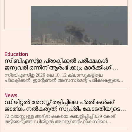
കുവൈത്തിലും സ്ഫോടന
താവളത്തിന് നേരെ മിസൈൽ
പരമ്പരകൾ
ആക്രമണം നടന്നതിന് പിന്നാലെ
അബുദാബിയിലും കുവൈത്തിലും സ്ഫ
Education
സിബിഎസ്ഇ പ്രാക്ടിക്കൽ പരീക്ഷകൾ
ജനുവരി ഒന്നിന് ആരംഭിക്കും; മാർക്കിംഗ് സ്കീം
പുറത്തിറക്കി
സിബിഎസ്ഇ 2026 ലെ 10, 12 ക്ലാസുകളിലെ
പ്രാക്ടിക്കൽ, ഇന്റേണൽ അസസ്‌മെന്റ് പരീക്ഷകളുടെ
തീയതികൾ പ്രഖ്യാപിച്ചു. ജനുവരി ഒന്ന് മുതൽ
ഫെബ്രുവരി 14 വരെയാണ് പരീക്ഷകൾ നടക്കുക. മാർക്ക്
News
വിഭജന പട്ടിക ഉൾപ്പെടെയുള്ള മാ
ഡിജിറ്റൽ അറസ്റ്റ് തട്ടിപ്പിലെ പ്രതികൾക്ക്
ജാമ്യം നൽകരുത്; സുപ്രീം കോടതിയുടെ
അസാധാരണ ഇടപെടൽ, ദേശീയ
72 വയസ്സുള്ള അഭിഭാഷകയെ കബളിപ്പിച്ച് 3.29 കോടി
മാർഗ്ഗനിർദ്ദേശങ്ങൾ ഉടൻ
തട്ടിയെടുത്ത ഡിജിറ്റൽ അറസ്റ്റ് തട്ടിപ്പ് കേസിലെ
പ്രതികൾക്ക് ജാമ്യം അനുവദിക്കരുതെന്ന് സുപ്രീം