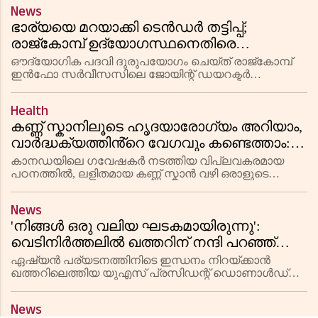
മനഃപാഠമാക്കുന്ന രീതിയിൽ നിന്ന് മാറി,
News
വിദ്യാർത്ഥികളുടെ യഥാർത്ഥ ധാരണയും പ്രയോഗിക്കാ
ഭാര്യയെ മറയാക്കി ടെൻഡർ തട്ടിപ്പ്;
രാജ്‌കോമ്പ് ഉദ്യോഗസ്ഥനെതിരെ
എസിബി അന്വേഷണം
ഔദ്യോഗിക പദവി ദുരുപയോഗം ചെയ്ത് രാജ്‌കോമ്പ്
ഇൻഫോ സർവീസസിലെ ജോയിന്റ് ഡയറക്ടർ
പ്രദ്യുമൻ ദീക്ഷിത് ലക്ഷങ്ങൾ കൈക്കൂലി വാങ്ങി. ഭാര്യ
പൂനം ദീക്ഷിതിന് ജോലി നൽകണമെന്ന് പറഞ്ഞ് രണ്ട്
Health
സ്വകാര്യ സ്ഥാപനങ്ങളിൽ നിന്ന്
കണ്ണ് സ്കാനിലൂടെ ഹൃദയാരോഗ്യം അറിയാം,
വാർദ്ധക്യത്തിൻ്റെ വേഗവും കണ്ടെത്താം:
പുതിയ പഠനം
കാനഡയിലെ ഗവേഷകർ നടത്തിയ വിപ്ലവകരമായ
പഠനത്തിൽ, ലളിതമായ കണ്ണ് സ്കാൻ വഴി ഒരാളുടെ
ഹൃദയാരോഗ്യവും ജൈവശാസ്ത്രപരമായ
വാർദ്ധക്യത്തിൻ്റെ വേഗവും മനസ്സിലാക്കാൻ
News
സാധിക്കുമെന്ന് കണ്ടെത്തി.
'നിങ്ങൾ ഒരു വലിയ ഘടകമായിരുന്നു':
വെടിനിർത്തലിൽ ഖത്തറിന് നന്ദി പറഞ്ഞ്
ട്രംപ്
ഏഷ്യൻ പര്യടനത്തിനിടെ ഇന്ധനം നിറയ്ക്കാൻ
ഖത്തറിലെത്തിയ യുഎസ് പ്രസിഡന്റ് ഡൊണാൾഡ്
ട്രംപ് ഖത്തർ അമീർ ശൈഖ് തമീം ബിൻ ഹമദ് അൽ
ഥാനിയുമായും പ്രധാനമന്ത്രി ശൈഖ് മുഹമ്മദ് ബിൻ
News
അബ്ദുൾറഹ്മാൻ അൽ ഥാനിയുമായും കൂടിക്കാഴ