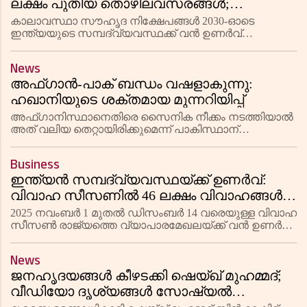
ലക്ഷം പുതിയ തൊഴിലവസരങ്ങൾ;
സമ്പദ്‌വ്യവസ്ഥയ്ക്ക് പുത്തൻ ഉണർവ്
കാലാവസ്ഥാ സൗഹൃദ നിക്ഷേപങ്ങൾ 2030-ഓടെ
ഇന്ത്യയുടെ സമ്പദ്‌വ്യവസ്ഥക്ക് വൻ ഉണർവ്
നൽകുമെന്നും 50 ലക്ഷത്തിലധികം പുതിയ
തൊഴിലവസരങ്ങൾ സൃഷ്ടിക്കുമെന്നും 'ദി സ്റ്റേറ്റ് ഓഫ്
News
ക്ലൈമറ്റ് റെസ്പോൺസ് ഇൻ ഇന്ത്യ' റിപ്പോർ
അഫ്ഗാൻ-പാക് ബന്ധം വഷളാകുന്നു:
ഹഖാനിയുടെ ശക്തമായ മുന്നറിയിപ്പ്
അഫ്ഗാനിസ്ഥാനെതിരെ സൈനിക നീക്കം നടത്തിയാൽ
അത് വലിയ തെറ്റായിരിക്കുമെന്ന് പാകിസ്ഥാന്
മുന്നറിയിപ്പ് നൽകി അഫ്ഗാൻ ആക്ടിങ് ആഭ്യന്തര മന്ത്രി
സിറാജുദ്ദീൻ ഹഖാനി. വഷളായ ബന്ധങ്ങൾക്കിടയിലാണ്
Business
ഹഖാനിയുടെ പ്രതികരണം.
ഇന്ത്യൻ സമ്പദ്‌വ്യവസ്ഥയ്ക്ക് ഉണർവ്:
വിവാഹ സീസണിൽ 46 ലക്ഷം വിവാഹങ്ങൾ,
ലക്ഷ്യം 6.5 ലക്ഷം കോടി
2025 നവംബർ 1 മുതൽ ഡിസംബർ 14 വരെയുള്ള വിവാഹ
സീസൺ രാജ്യത്തെ വ്യാപാരമേഖലയ്ക്ക് വൻ ഉണർവ്
നൽകും. 6.5 ലക്ഷം കോടി രൂപയുടെ വ്യാപാരമാണ്
പ്രതീക്ഷിക്കുന്നത്, കഴിഞ്ഞ വർഷത്തെ അപേക്ഷിച്ച് 10%
News
വർധന. 46 ലക്ഷം വിവാഹങ
ജനഹൃദയങ്ങൾ കീഴടക്കി ഷെയ്ഖ് മുഹമ്മദ്;
വീഡിയോ ദൃശ്യങ്ങൾ സോഷ്യൽ