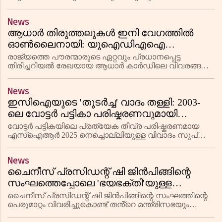
ഡിസയറിൻ്റെ നാലാം തലമുറ മോഡൽ. 6.26 ലക്ഷം രൂപ
മുതലാണ് എക്സ്-ഷോറൂം വില ആരംഭിക്കുന്നത്.
News
സിഎൻജി പതിപ്പിന് 33.73 കി.മീ. മൈലേജാണ്
ആധാർ തിരുത്തലുകൾ ഇനി വേഗത്തിൽ
ഓൺലൈനായി: യുഐഡിഎഐ
പോർട്ടലിൽ വിപുലമായ പരിഷ്കാരങ്ങൾ
രാജ്യത്തെ പൗരന്മാരുടെ ഏറ്റവും പ്രധാനപ്പെട്ട
തിരിച്ചറിയൽ രേഖയായ ആധാർ കാർഡിലെ വിവരങ്ങൾ
അതിവേഗത്തിലും എളുപ്പത്തിലും ഓൺലൈനായി
തിരുത്തുന്നതിനായി യുണീക്ക് ഐഡൻ്റിഫിക്കേഷൻ
News
അതോറിറ്റി ഓഫ് ഇന്ത്യ പുതിയ സംവിധാനങ
ഇസിഐയുടെ 'തുടർച്ച' വാദം തള്ളി: 2003-
ലെ വോട്ടർ പട്ടികാ പരിഷ്കരണവുമായി
എസ്ഐആർ 2025-ന് അഞ്ച്
വോട്ടർ പട്ടികയിലെ പ്രത്യേക തീവ്ര പരിഷ്കരണമായ
അടിസ്ഥാനപരമായ മാറ്റങ്ങൾ
എസ്ഐആർ 2025 നെച്ചൊല്ലിയുള്ള വിവാദം സുപ്രീം
കോടതിയിൽ. നിലവിലെ നടപടിക്രമം 2003-ലെ
സുതാര്യമായ രീതിയുടെ തുടർച്ചയല്ലെന്ന് ഹർജിക്കാർ.
News
ചൈനീസ് പ്രസിഡന്റ് ഷി ജിൻപിങ്ങിന്റെ
സംഘത്തെപ്പോലെ 'ഭയഭക്തി'യുള്ള
മന്ത്രിസഭയാണ് താൻ ആഗ്രഹിക്കുന്നതെന്ന്
ചൈനീസ് പ്രസിഡന്റ് ഷി ജിൻപിങ്ങിന്റെ സംഘത്തിന്റെ
ഡോണൾഡ് ട്രംപ്
പെരുമാറ്റം വിവരിച്ചുകൊണ്ട് തൻ്റെ മന്ത്രിസഭയും
അതുപോലെ ആകണമെന്ന് യുഎസ് പ്രസിഡൻ്റ്