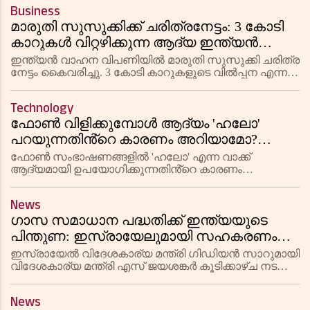
ഡോണൾഡ് ട്രംപ്. കൂടാതെ, സർക്കാർ അടച്ചുപൂട്ടൽ
Business
അവസാനിപ്പിക്കാൻ 'ഫിലിബസ്റ്റ
മാരുതി സുസുക്കിക്ക് ചരിത്രനേട്ടം: 3 കോടി
കാറുകൾ വിറ്റഴിക്കുന്ന ആദ്യ ഇന്ത്യൻ
കമ്പനി
ഇന്ത്യൻ വാഹന വിപണിയിൽ മാരുതി സുസുക്കി ചരിത്ര
നേട്ടം കൈവരിച്ചു. 3 കോടി കാറുകളുടെ വിൽപ്പന എന്ന
അവിശ്വസനീയമായ നാഴികക്കല്ല് പിന്നിടുന്ന
ആദ്യത്തെ ഇന്ത്യൻ കാർ നിർമ്മാതാക്കളായി മാരുതി.
Technology
ഫോൺ വിളിക്കുമ്പോൾ ആദ്യം 'ഹലോ'
പറയുന്നതിൻ്റെ കാരണം അറിയാമോ?
ടെലിഫോണിൻ്റെ ചരിത്രവുമായി
ഫോൺ സംഭാഷണങ്ങളിൽ 'ഹലോ' എന്ന വാക്ക്
ബന്ധപ്പെട്ട കൗതുകകരമായ കഥ
ആദ്യമായി ഉപയോഗിക്കുന്നതിൻ്റെ കാരണം
ടെലിഫോണിൻ്റെ കണ്ടുപിടുത്തവുമായി
ബന്ധപ്പെട്ടതാണ്. തോമസ് എഡിസൻ്റെ നിർദ്ദേശമാണ്
News
ഈ വാക്കിനെ പൊതുവായ അഭിവാദ്യമായി മാറ്റിയത്.
ഗാസ സമാധാന പദ്ധതിക്ക് ഇന്ത്യയുടെ
പിന്തുണ: ഇസ്രായേലുമായി സഹകരണം
ഉറപ്പിച്ച് എസ് ജയശങ്കർ; ഭീകരതയും
ഇസ്രായേൽ വിദേശകാര്യ മന്ത്രി ഗിഡിയൻ സാറുമായി
തൊഴിലാളി പ്രശ്‌നങ്ങളും ചർച്ച ചെയ്തു
വിദേശകാര്യ മന്ത്രി എസ് ജയശങ്കർ കൂടിക്കാഴ്ച നടത്തി.
ഗാസ സമാധാന പദ്ധതിക്ക് ഇന്ത്യയുടെ പിന്തുണ
ഉറപ്പിച്ച ജയശങ്കർ, ഭീകരതയ്ക്കെതിരായ പോരാട്ടവും
News
ഇന്ത്യൻ തൊഴിലാളി