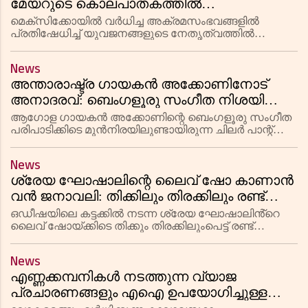
മേയറുടെ കൊലപാതകത്തിൽ
രാജ്യവ്യാപക പ്രതിഷേധം, സംഘർഷം
മെക്സിക്കോയിൽ വർധിച്ച അക്രമസംഭവങ്ങളിൽ
കനക്കുന്നു
പ്രതിഷേധിച്ച് യുവജനങ്ങളുടെ നേതൃത്വത്തിൽ
രാജ്യവ്യാപക പ്രക്ഷോഭം. ഉറുവാപാൻ മേയറുടെ
കൊലപാതകമാണ് പ്രതിഷേധത്തിന്
News
തിരികൊളുത്തിയത്. മെക്സിക്കോ സിറ്റിയിൽ
അന്താരാഷ്ട്ര ഗായകൻ അക്കോണിനോട്
പ്രതിഷേധം അക്രമാ
അനാദരവ്: ബെംഗളൂരു സംഗീത നിശയിലെ
'അതിക്രമം' വിവാദത്തിൽ
ആഗോള ഗായകൻ അക്കോണിന്റെ ബെംഗളൂരു സംഗീത
പരിപാടിക്കിടെ മുൻനിരയിലുണ്ടായിരുന്ന ചിലർ പാന്റ്‌സ്
വലിച്ചു താഴ്ത്താൻ ശ്രമിച്ചത് വലിയ വിവാദമായി. ഈ
പ്രവൃത്തിയെ 'പീഡനം' എന്ന് വിശേഷിപ്പിച്ച്
News
സമൂഹമാധ്യമങ്ങളിൽ വൻ പ്
ശ്രേയ ഘോഷാലിന്റെ ലൈവ് ഷോ കാണാൻ
വൻ ജനാവലി: തിക്കിലും തിരക്കിലും രണ്ട്
പേർക്ക് ബോധക്ഷയം
ഒഡീഷയിലെ കട്ടക്കിൽ നടന്ന ശ്രേയ ഘോഷാലിൻ്റെ
ലൈവ് ഷോയ്ക്കിടെ തിക്കും തിരക്കിലുംപെട്ട് രണ്ട്
ആരാധകർക്ക് ബോധക്ഷയം സംഭവിച്ചു. സുരക്ഷാ
ഉദ്യോഗസ്ഥരുടെ സമയോചിത ഇടപെടലിലൂടെ ഇവരെ
News
ഉടൻ മെഡിക്കൽ കേന്ദ്രത്തിലേക്ക് മ
എണ്ണക്കമ്പനികൾ നടത്തുന്ന വ്യാജ
പ്രചാരണങ്ങളും എഐ ഉപയോഗിച്ചുള്ള