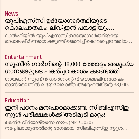
മറൈൻ കോർപ്‌സ് വെറ്ററൻ ആയ ടെറിൽ ജോൺസൺ
വെന്തുമരിച്ച സംഭവത്തിൽ ഹോട്ടലിനെതിരെ കേസ്.
News
കടുത്ത അശ്രദ്ധയാണ് ദുരന്തത്തിന് കാര
യുപിഎസ്‌സി ഉദ്യോഗാർത്ഥിയുടെ
കൊലപാതകം: ലിവ്-ഇൻ പങ്കാളിയും
കൂട്ടാളികളും അറസ്റ്റിൽ
ഡൽഹിയിൽ യുപിഎസ്‌സി ഉദ്യോഗാർത്ഥിയായ
രാംകേഷ് മീണയെ കഴുത്ത് ഞെരിച്ച് കൊലപ്പെടുത്തിയ
കേസിൽ ലിവ്-ഇൻ പങ്കാളി അമൃത ചൗഹാൻ അടക്കം
മൂന്നുപേർ അറസ്റ്റിൽ. 'അശ്ലീല വീഡിയോകൾ'
Entertainment
അടങ്ങിയ ഹാർഡ് ഡിസ്ക് വീണ്ടെടുക്കാനായിരു
സുബീൻ ഗാർഗിന്റെ 38,000-ത്തോളം അമൂല്യ
ഗാനങ്ങളുടെ പകർപ്പവകാശം കണ്ടെത്തി
ഓൺലൈനിൽ എത്തിക്കാൻ ആരാധകരുടെ
ഗായകൻ സുബീൻ ഗാർഗിന്റെ വിടവാങ്ങലിനുശേഷം
കൂട്ടായ്മ
ഓൺലൈനിൽ ലഭ്യമല്ലാത്ത അദ്ദേഹത്തിന്റെ 38,000-
ത്തോളം ഗാനങ്ങളുടെ പകർപ്പവകാശം കണ്ടെത്താനുള്ള
ശ്രമത്തിലാണ് ആരാധകർ. നിർമ്മാതാക്കളുടെ
Education
സങ്കീർണ്ണമായ ശൃംഖല വെല്ലുവിളിയാകുന
ഇനി പഠനം മനഃപാഠമാക്കണ്ട: സിബിഎസ്ഇ
സ്കൂൾ പരീക്ഷകൾക്ക് അടിമുടി മാറ്റം!
കേന്ദ്ര വിദ്യാഭ്യാസ നയം (NEP 2020)
നടപ്പിലാക്കുന്നതിന്റെ ഭാഗമായി സിബിഎസ്ഇ സ്കൂൾ
മൂല്യനിർണ്ണയ രീതികൾ പരിഷ്കരിക്കുന്നു.