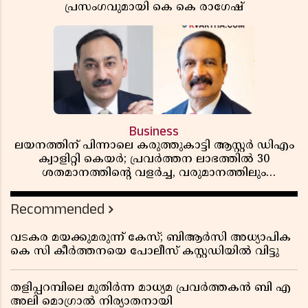
പ്രസംഗവുമായി കെ കെ രാഗേഷ്
Business
ലയനത്തിന് പിന്നാലെ കരുത്തുകാട്ടി ആസ്റ്റർ ഡിഎം
ക്വാളിറ്റി കെയർ; പ്രവർത്തന ലാഭത്തിൽ 30
ശതമാനത്തിൻ്റെ വളർച്ച, വരുമാനത്തിലും
ലാഭത്തിലും വൻ കുതിപ്പ് രേഖപ്പെടുത്തി ആദ്യ പാദ
റിപ്പോർട്ട് പുറത്ത്
Recommended
വടകര മയക്കുമരുന്ന് കേസ്; ബിആർസി അധ്യാപിക
കെ സി കീർത്തനയെ പോലീസ് കസ്റ്റഡിയിൽ വിട്ടു
തളിപ്പറമ്പിലെ മുതിർന്ന മാധ്യമ പ്രവർത്തകൻ ബി എ
അലി മൊഗ്രാൽ നിര്യാതനായി