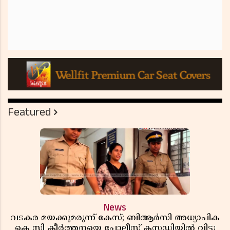
Featured
News
വടകര മയക്കുമരുന്ന് കേസ്; ബിആർസി അധ്യാപിക
കെ സി കീർത്തനയെ പോലീസ് കസ്റ്റഡിയിൽ വിട്ടു