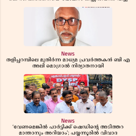
News
തളിപ്പറമ്പിലെ മുതിർന്ന മാധ്യമ പ്രവർത്തകൻ ബി എ
അലി മൊഗ്രാൽ നിര്യാതനായി
News
‘വേണമെങ്കിൽ പാർട്ടിക്ക് ഷെഡിൻ്റെ അടിത്തറ
മാന്താനും അറിയാം’; പയ്യന്നൂരിൽ വിവാദ