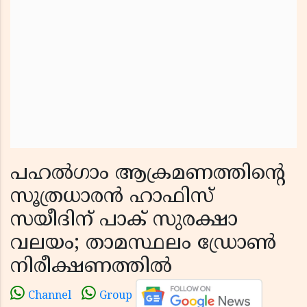
പഹൽഗാം ആക്രമണത്തിന്റെ
സൂത്രധാരൻ ഹാഫിസ്
സയീദിന് പാക് സുരക്ഷാ
വലയം; താമസ്ഥലം ഡ്രോൺ
നിരീക്ഷണത്തിൽ
Channel
Group