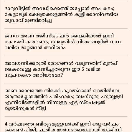
ഭാര്യവീട്ടിൽ അവധിക്കെത്തിയപ്പോൾ അപകടം;
കേളാലൂർ ക്ഷേത്രക്കുളത്തിൽ കുളിക്കാനിറങ്ങിയ
യുവാവ് മുങ്ങിമരിച്ചു
ജനന-മരണ രജിസ്ട്രേഷൻ വൈകിയാൽ ഇനി
കോടതി കയറണം; ഇന്ത്യയിൽ നിയമങ്ങളിൽ വന്ന
വലിയ മാറ്റങ്ങൾ അറിയാം
അവഗണിക്കരുത്! രോഗങ്ങൾ വരുന്നതിന് മുൻപ്
കൈവെള്ള കാണിച്ചുതരുന്ന ഈ 5 വലിയ
സൂചനകൾ അറിയാമോ?
ഓണക്കാലത്തെ തിരക്ക് കുറയ്ക്കാൻ റെയിൽവേ;
യാത്രാക്ലേശത്തിന് പരിഹാരം; ബംഗ്ളൂരു, ഹുബ്ബള്ളി
എന്നിവിടങ്ങളിൽ നിന്നുള്ള എട്ട് സ്പെഷ്യൽ
ട്രെയിനുകൾ നീട്ടി
4 വർഷത്തെ ബിരുദമുള്ളവർക്ക് ഇനി ഒരു വർഷം
കൊണ്ട് പിജി; പുതിയ മാർഗരേഖയുമായി യുജിസി