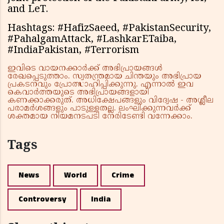
and LeT.
Hashtags: #HafizSaeed, #PakistanSecurity,
#PahalgamAttack, #LashkarETaiba,
#IndiaPakistan, #Terrorism
ഇവിടെ വായനക്കാർക്ക് അഭിപ്രായങ്ങൾ
രേഖപ്പെടുത്താം. സ്വതന്ത്രമായ ചിന്തയും അഭിപ്രായ
പ്രകടനവും പ്രോത്സാഹിപ്പിക്കുന്നു. എന്നാൽ ഇവ
കെവാർത്തയുടെ അഭിപ്രായങ്ങളായി
കണക്കാക്കരുത്. അധിക്ഷേപങ്ങളും വിദ്വേഷ - അശ്ലീല
പരാമർശങ്ങളും പാടുള്ളതല്ല. ലംഘിക്കുന്നവർക്ക്
ശക്തമായ നിയമനടപടി നേരിടേണ്ടി വന്നേക്കാം.
Tags
News
World
Crime
Controversy
India