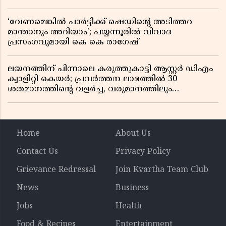
‘വേണമെങ്കിൽ പാർട്ടിക്ക് ഷെഡിൻ്റെ അടിത്തറ
മാന്താനും അറിയാം’; പയ്യന്നൂരിൽ വിവാദ
പ്രസംഗവുമായി കെ കെ രാഗേഷ്
ലയനത്തിന് പിന്നാലെ കരുത്തുകാട്ടി ആസ്റ്റർ ഡിഎം
ക്വാളിറ്റി കെയർ; പ്രവർത്തന ലാഭത്തിൽ 30
ശതമാനത്തിൻ്റെ വളർച്ച, വരുമാനത്തിലും
ലാഭത്തിലും വൻ കുതിപ്പ് രേഖപ്പെടുത്തി ആദ്യ പാദ
റിപ്പോർട്ട് പുറത്ത്
Home
About Us
Contact Us
Privacy Policy
Grievance Redressal
Join Kvartha Team Club
News
Business
Jobs
Health
Food & Recipes
Entertainment