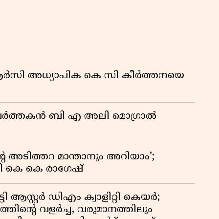
ിആർസി അധ്യാപിക കെ സി കീർത്തനയെ
മ പ്രവർത്തകൻ ബി എ അലി മൊഗ്രാൽ
റെ അടിത്തറ മാന്താനും അറിയാം’;
യി കെ കെ രാഗേഷ്
ി ആസ്റ്റർ ഡിഎം ക്വാളിറ്റി കെയർ;
തിൻ്റെ വളർച്ച, വരുമാനത്തിലും