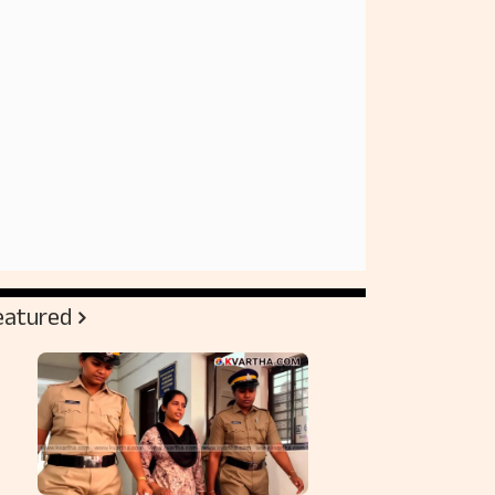
eatured