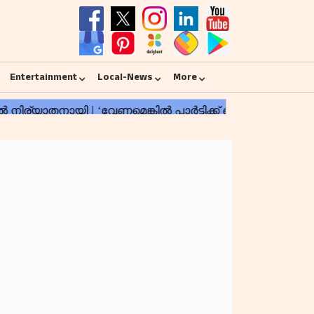
Entertainment
Local-News
More