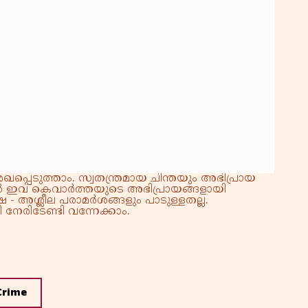
കു
റി
്പെടുത്താം. സ്വതന്ത്രമായ ചിന്തയും അഭിപ്രായ
്നാൽ ഇവ കെവാർത്തയുടെ അഭിപ്രായങ്ങളായി
 - അശ്ലീല പരാമർശങ്ങളും പാടുള്ളതല്ല.
നേരിടേണ്ടി വന്നേക്കാം.
Crime