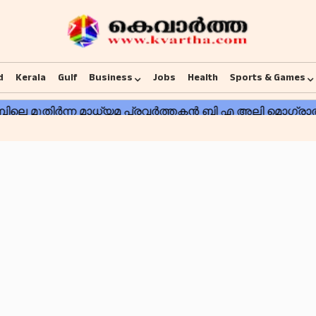
d
Kerala
Gulf
Business
Jobs
Health
Sports & Games