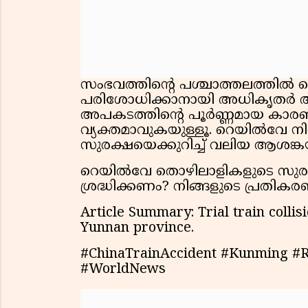
സംഭവത്തിൻ്റെ പശ്ചാത്തലത്തിൽ
പരിശോധിക്കാനായി അധികൃതർ അന്വേഷ
അപകടത്തിൻ്റെ പൂർണ്ണമായ കാ
വ്യക്തമാവുകയുള്ളൂ. റെയിൽവേ 
സുരക്ഷയെക്കുറിച്ച് വലിയ ആശങ്ക
റെയിൽവേ തൊഴിലാളികളുടെ സുരക്
ശ്രദ്ധിക്കണം? നിങ്ങളുടെ പ്രതികര
Article Summary: Trial train collis
Yunnan province.
#ChinaTrainAccident #Kunming #R
#WorldNews