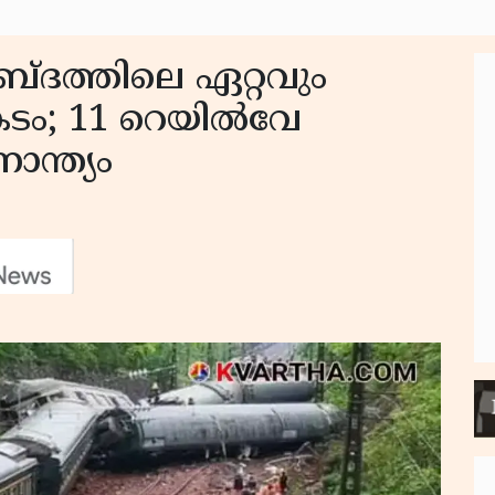
ദത്തിലെ ഏറ്റവും
ടം; 11 റെയിൽവേ
ാന്ത്യം