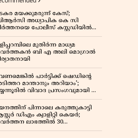
ecommended
കുതിപ്പ് രേഖപ്പെടുത്തി ആദ്യ പാദ
റിപ്പോർട്ട് പുറത്ത്
ടകര മയക്കുമരുന്ന് കേസ്;
ിആർസി അധ്യാപിക കെ സി
ീർത്തനയെ പോലീസ് കസ്റ്റഡിയിൽ
ട്ടു
ിപ്പറമ്പിലെ മുതിർന്ന മാധ്യമ
്രവർത്തകൻ ബി എ അലി മൊഗ്രാൽ
ിര്യാതനായി
വേണമെങ്കിൽ പാർട്ടിക്ക് ഷെഡിൻ്റെ
ടിത്തറ മാന്താനും അറിയാം’;
യ്യന്നൂരിൽ വിവാദ പ്രസംഗവുമായി കെ
െ രാഗേഷ്
യനത്തിന് പിന്നാലെ കരുത്തുകാട്ടി
സ്റ്റർ ഡിഎം ക്വാളിറ്റി കെയർ;
്രവർത്തന ലാഭത്തിൽ 30
തമാനത്തിൻ്റെ വളർച്ച,
രുമാനത്തിലും ലാഭത്തിലും വൻ