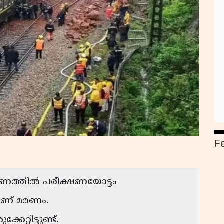
F
ട്ടണത്തിൽ പരീക്ഷണയോട്ടം
ചാണ് മരണം.
േറ്റിട്ടുണ്ട്.