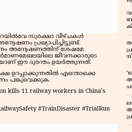
R
വ
ബ
ക
വി
 റെയിൽവേ സുരക്ഷാ വീഴ്ചകൾ
ണം പ്രഖ്യാപിച്ചിട്ടുണ്ട്.
തള
രണം അന്വേഷണത്തിന് ശേഷമേ
പ
നിർമാണമേഖലയിലെ ജീവനക്കാരുടെ
ന
യാണ് ഈ ദുരന്തം ഉയർത്തുന്നത്.
‘
ഷ ഉറപ്പാക്കുന്നതിൽ എന്തൊക്കെ
അ
ണം പങ്കുവെക്കുക.
പ
ion kills 11 railway workers in China's
ക
ല
ailwaySafety #TrainDisaster #TrialRun
ആ
പ
ശ
വ