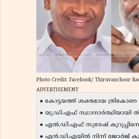
Photo Credit: Facebook/ Thiruvanchoor R
ADVERTISEMENT
● കോട്ടയത്ത് ശക്തമായ ത്രികോണ മത്
● യു.ഡി.എഫ് സ്ഥാനാർത്ഥിയായി ത
● എൽ.ഡി.എഫ് സുരേഷ് കുറുപ്പിനെ 
● എൻ.ഡി.എയിൽ നിന്ന് ജോർജ് കുര്യ