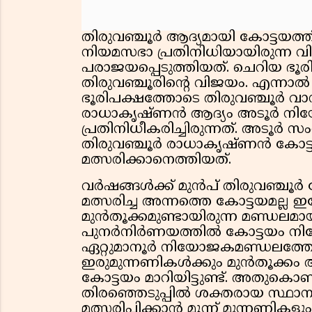
തിരുവഞ്ചൂർ ആദ്യമായി കോട്ടയത്ത
നിയമസഭാ പ്രതിനിധിയായിരുന്ന
പരാജയപ്പെടുത്തിയത്. ചെറിയ ഭൂരി
തിരുവഞ്ചൂരിന്റെ വിജയം. എന്നാ
ഭൂരിപക്ഷത്തോടെ തിരുവഞ്ചൂർ വാ
രാധാകൃഷ്ണൻ ആദ്യം അടൂർ ന
പ്രതിനിധീകരിച്ചിരുന്നത്. അട
തിരുവഞ്ചൂർ രാധാകൃഷ്ണൻ കോട്ട
മത്സരിക്കാനെത്തിയത്.
വർഷങ്ങൾക്ക് മുൻപ് തിരുവഞ്ചൂർ 
മത്സരിച്ച അന്നത്തെ കോട്ടയമല്ല 
മുൻതൂക്കമുണ്ടായിരുന്ന മണ്ഡലമായ
പുനർനിർണയത്തിൽ കോട്ടയം നി
ഏറ്റുമാനൂർ നിയോജകമണ്ഡലത്തോട
ഇരുമുന്നണികൾക്കും മുൻതൂക്കം
കോട്ടയം മാറിയിട്ടുണ്ട്. അതുകൊ
തിരഞ്ഞെടുപ്പിൽ ശക്തരായ സ്ഥാന
മത്സരിപ്പിക്കാൻ മൂന്ന് മുന്നണികള