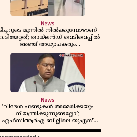
News
ടീച്ചറുടെ മുന്നിൽ നിൽക്കുമ്പോഴാണ്
െടിയേറ്റത്; തായ്‌ലൻഡ് വെടിവെപ്പിൽ
അഞ്ച് അധ്യാപകരും
മുത്തശ്ശീമുത്തശ്ശന്മാരും കൊല്ലപ്പെട്ടു,
മരണസംഖ്യ 7; ഞെട്ടിക്കുന്ന
വെളിപ്പെടുത്തലുകൾ
News
‘വിദേശ ഫണ്ടുകൾ അമേരിക്കയും
നിയന്ത്രിക്കുന്നുണ്ടല്ലോ’;
എഫ്സിആർഎ ബില്ലിലെ യുഎസ്
ിമർശനങ്ങൾക്ക് മറുപടിയുമായി ഇന്ത്യ