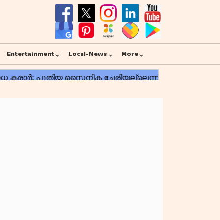
Entertainment
Local-News
More