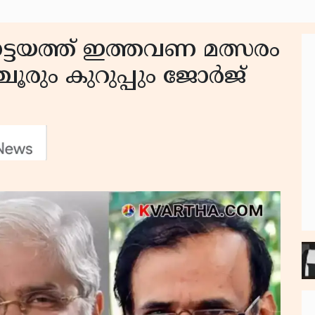
ോട്ടയത്ത് ഇത്തവണ മത്സരം
ചൂരും കുറുപ്പും ജോർജ്