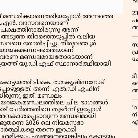
R
2
് മത്സരിക്കാനെത്തിയപ്പോൾ അന്നത്തെ
പദ
 വി.എൻ. വാസവനെയാണ്
അ
പക്ഷത്തിനായിരുന്നു അന്ന്
ഇ
ൽ അടുത്ത തിരഞ്ഞെടുപ്പിൽ വലിയ
സവനെ തോൽപ്പിച്ചു. തിരുവഞ്ചൂർ
സ
ിയോജകമണ്ഡലത്തെയാണ്
പ
ൂർ സംവരണ മണ്ഡലമായതോടെയാണ്
ച
യത്ത് യു.ഡി.എഫ് സ്ഥാനാർത്ഥിയായി
വ
ട
കോട്ടയത്ത് ടി.കെ. രാമകൃഷ്ണനോട്
വ
ഇപ്പോഴുള്ളത്. അന്ന് എൽ.ഡി.എഫിന്
അ
ിരുന്നു ഇത്. മണ്ഡലം
മു
യോജകമണ്ഡലത്തിലെ ചില ഭാഗങ്ങൾ
മ
‘
് ചേർത്തതിനെ തുടർന്ന് ഇപ്പോൾ
വ
നി
 അവകാശപ്പെടാവുന്ന മണ്ഡലമായി
എ
ണ്ടുതന്നെ 2026 ലെ നിയമസഭാ
വ
ാർത്ഥികളെ തന്നെ ഇറക്കി
ും ശ്രമിക്കും. എങ്ങനെയെങ്കിലും കോട്ടയം