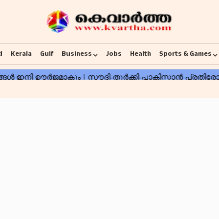
d
Kerala
Gulf
Business
Jobs
Health
Sports & Games