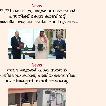
News
23,731 കോടി രൂപയുടെ ഗോബർധൻ
പദ്ധതിക്ക് കേന്ദ്ര കാബിനറ്റ്
അംഗീകാരം; കാർഷിക മാലിന്യങ്ങൾ
ഇനി ഊർജമാകും
News
സൗദി-തുർക്കി-പാകിസ്താൻ
പ്രതിരോധ കരാർ; പുതിയ സൈനിക
ചേരിയല്ലെന്ന് സൗദി അറേബ്യ,
വിമർശനവുമായി ഇറാൻ