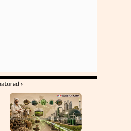
eatured