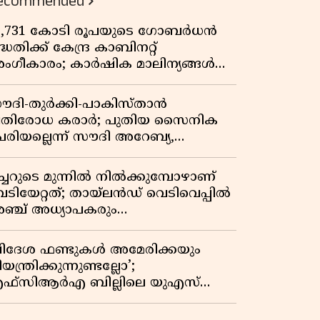
ecommended
3,731 കോടി രൂപയുടെ ഗോബർധൻ
്ധതിക്ക് കേന്ദ്ര കാബിനറ്റ്
ംഗീകാരം; കാർഷിക മാലിന്യങ്ങൾ
നി ഊർജമാകും
ൗദി-തുർക്കി-പാകിസ്താൻ
്രതിരോധ കരാർ; പുതിയ സൈനിക
േരിയല്ലെന്ന് സൗദി അറേബ്യ,
ിമർശനവുമായി ഇറാൻ
ീച്ചറുടെ മുന്നിൽ നിൽക്കുമ്പോഴാണ്
െടിയേറ്റത്; തായ്‌ലൻഡ് വെടിവെപ്പിൽ
ഞ്ച് അധ്യാപകരും
ത്തശ്ശീമുത്തശ്ശന്മാരും കൊല്ലപ്പെട്ടു,
രണസംഖ്യ 7; ഞെട്ടിക്കുന്ന
വിദേശ ഫണ്ടുകൾ അമേരിക്കയും
െളിപ്പെടുത്തലുകൾ
യന്ത്രിക്കുന്നുണ്ടല്ലോ’;
ഫ്സിആർഎ ബില്ലിലെ യുഎസ്
ിമർശനങ്ങൾക്ക് മറുപടിയുമായി ഇന്ത്യ