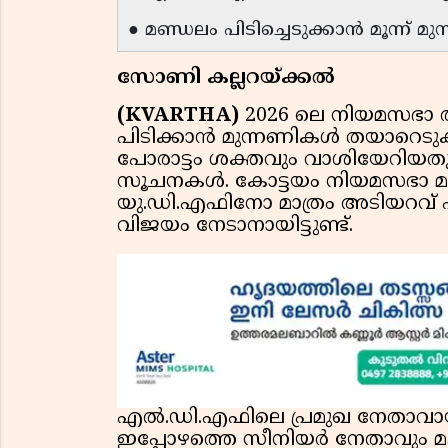
● മണ്ഡലം പിടിച്ചെടുക്കാൻ മൂന്ന് മു
സോണി കല്ലറയ്ക്കൽ
(KVARTHA)
2026 ലെ നിയമസഭാ തി
പിടിക്കാൻ മുന്നണികൾ തയാറെടു
പോരാട്ടം ശക്തവും വാശിയേറിയതു
സൂചനകൾ. കോട്ടയം നിയമസഭാ
യു.ഡി.എഫിനോ മാത്രം അടിയറവ് പറ
വിജയം നേടാനായിട്ടുണ്ട്.
എൽ.ഡി.എഫിലെ പ്രമുഖ നേതാവായിര
ഇപ്പോഴത്തെ സീനിയർ നേതാവും മ