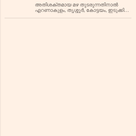
സ്ഥാപനങ്ങൾക്ക് വെള്ളിയാഴ്ച
അതിശക്തമായ മഴ തുടരുന്നതിനാൽ
എറണാകുളം, തൃശ്ശൂർ, കോട്ടയം, ഇടുക്കി
അവധി
ജില്ലകളിലെ വിദ്യാഭ്യാസ
സ്ഥാപനങ്ങൾക്ക് ജൂൺ 27ന് അവധി
പ്രഖ്യാപിച്ചു.