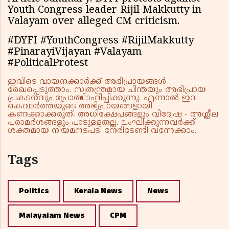
Youth Congress leader Rijil Makkutty in
Valayam over alleged CM criticism.
#DYFI #YouthCongress #RijilMakkutty
#PinarayiVijayan #Valayam
#PoliticalProtest
ഇവിടെ വായനക്കാർക്ക് അഭിപ്രായങ്ങൾ
രേഖപ്പെടുത്താം. സ്വതന്ത്രമായ ചിന്തയും അഭിപ്രായ
പ്രകടനവും പ്രോത്സാഹിപ്പിക്കുന്നു. എന്നാൽ ഇവ
കെവാർത്തയുടെ അഭിപ്രായങ്ങളായി
കണക്കാക്കരുത്. അധിക്ഷേപങ്ങളും വിദ്വേഷ - അശ്ലീല
പരാമർശങ്ങളും പാടുള്ളതല്ല. ലംഘിക്കുന്നവർക്ക്
ശക്തമായ നിയമനടപടി നേരിടേണ്ടി വന്നേക്കാം.
Tags
Politics
Kerala News
News
Malayalam News
CPM