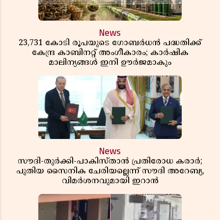
News
23,731 കോടി രൂപയുടെ ഗോബർധൻ പദ്ധതിക്ക്
കേന്ദ്ര കാബിനറ്റ് അംഗീകാരം; കാർഷിക
മാലിന്യങ്ങൾ ഇനി ഊർജമാകും
News
സൗദി-തുർക്കി-പാകിസ്താൻ പ്രതിരോധ കരാർ;
പുതിയ സൈനിക ചേരിയല്ലെന്ന് സൗദി അറേബ്യ,
വിമർശനവുമായി ഇറാൻ