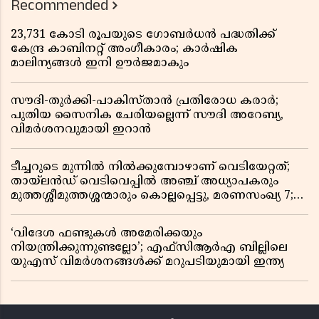
Recommended
23,731 കോടി രൂപയുടെ ഗോബർധൻ പദ്ധതിക്ക്
കേന്ദ്ര കാബിനറ്റ് അംഗീകാരം; കാർഷിക
മാലിന്യങ്ങൾ ഇനി ഊർജമാകും
സൗദി-തുർക്കി-പാകിസ്താൻ പ്രതിരോധ കരാർ;
പുതിയ സൈനിക ചേരിയല്ലെന്ന് സൗദി അറേബ്യ,
വിമർശനവുമായി ഇറാൻ
ടീച്ചറുടെ മുന്നിൽ നിൽക്കുമ്പോഴാണ് വെടിയേറ്റത്;
തായ്‌ലൻഡ് വെടിവെപ്പിൽ അഞ്ച് അധ്യാപകരും
മുത്തശ്ശീമുത്തശ്ശന്മാരും കൊല്ലപ്പെട്ടു, മരണസംഖ്യ 7;
ഞെട്ടിക്കുന്ന വെളിപ്പെടുത്തലുകൾ
‘വിദേശ ഫണ്ടുകൾ അമേരിക്കയും
നിയന്ത്രിക്കുന്നുണ്ടല്ലോ’; എഫ്സിആർഎ ബില്ലിലെ
യുഎസ് വിമർശനങ്ങൾക്ക് മറുപടിയുമായി ഇന്ത്യ