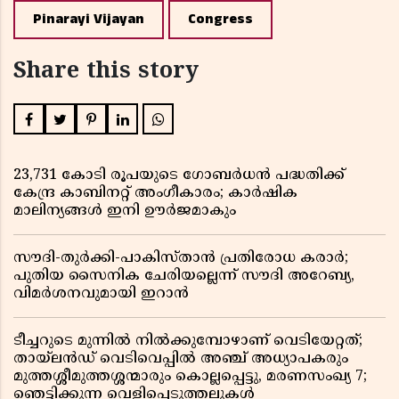
Pinarayi Vijayan
Congress
Share this story
23,731 കോടി രൂപയുടെ ഗോബർധൻ പദ്ധതിക്ക്
കേന്ദ്ര കാബിനറ്റ് അംഗീകാരം; കാർഷിക
മാലിന്യങ്ങൾ ഇനി ഊർജമാകും
സൗദി-തുർക്കി-പാകിസ്താൻ പ്രതിരോധ കരാർ;
പുതിയ സൈനിക ചേരിയല്ലെന്ന് സൗദി അറേബ്യ,
വിമർശനവുമായി ഇറാൻ
ടീച്ചറുടെ മുന്നിൽ നിൽക്കുമ്പോഴാണ് വെടിയേറ്റത്;
തായ്‌ലൻഡ് വെടിവെപ്പിൽ അഞ്ച് അധ്യാപകരും
മുത്തശ്ശീമുത്തശ്ശന്മാരും കൊല്ലപ്പെട്ടു, മരണസംഖ്യ 7;
ഞെട്ടിക്കുന്ന വെളിപ്പെടുത്തലുകൾ