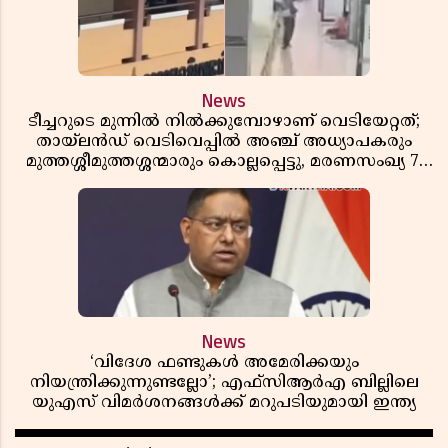
News
ടീച്ചറുടെ മുന്നിൽ നിൽക്കുമ്പോഴാണ് വെടിയേറ്റത്;
തായ്‌ലൻഡ് വെടിവെപ്പിൽ അഞ്ച് അധ്യാപകരും
മുത്തശ്ശീമുത്തശ്ശന്മാരും കൊല്ലപ്പെട്ടു, മരണസംഖ്യ 7;
ഞെട്ടിക്കുന്ന വെളിപ്പെടുത്തലുകൾ
News
‘വിദേശ ഫണ്ടുകൾ അമേരിക്കയും
നിയന്ത്രിക്കുന്നുണ്ടല്ലോ’; എഫ്സിആർഎ ബില്ലിലെ
യുഎസ് വിമർശനങ്ങൾക്ക് മറുപടിയുമായി ഇന്ത്യ