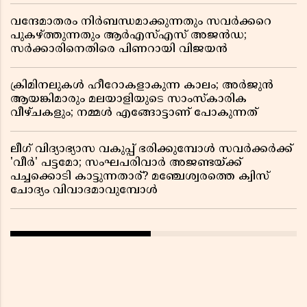
വന്ദേമാതരം നിർബന്ധമാക്കുന്നതും സവർക്കറെ
പുകഴ്ത്തുന്നതും ആർഎസ്എസ് അജൻഡ;
സർക്കാരിനെതിരെ പിണറായി വിജയൻ
ക്രിമിനലുകൾ ഹീറോകളാകുന്ന കാലം; അർജുൻ
ആയങ്കിമാരും മലയാളിയുടെ സാംസ്കാരിക
വീഴ്ചകളും; നമ്മൾ എങ്ങോട്ടാണ് പോകുന്നത്
ലീഗ് വിദ്യാഭ്യാസ വകുപ്പ് ഭരിക്കുമ്പോൾ സവർക്കർക്ക്
'വീർ' പട്ടമോ; സംഘപരിവാർ അജണ്ടയ്ക്ക്
പച്ചക്കൊടി കാട്ടുന്നതാര്? മഞ്ചേശ്വരത്തെ ക്വിസ്
ചോദ്യം വിവാദമാവുമ്പോൾ