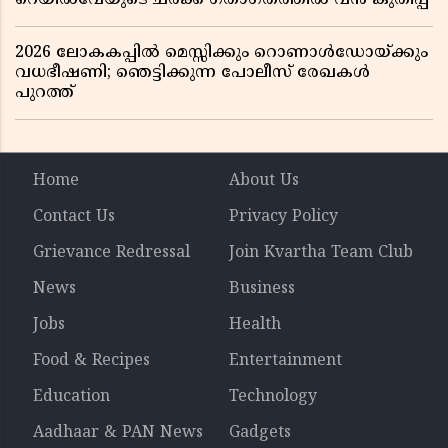
2026 ലോകകപ്പിൽ മെസ്സിക്കും റൊണാൾഡോയ്ക്കും
വധഭീഷണി; ഞെട്ടിക്കുന്ന പോലീസ് രേഖകൾ
പുറത്ത്
Home
About Us
Contact Us
Privacy Policy
Grievance Redressal
Join Kvartha Team Club
News
Business
Jobs
Health
Food & Recipes
Entertainment
Education
Technology
Aadhaar & PAN News
Gadgets