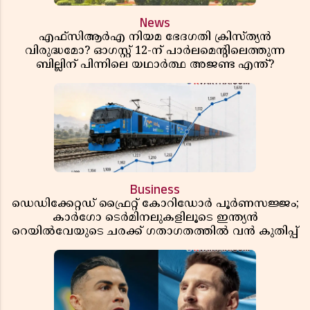
News
എഫ്സിആർഎ നിയമ ഭേദഗതി ക്രിസ്ത്യൻ
വിരുദ്ധമോ? ഓഗസ്റ്റ് 12-ന് പാർലമെന്റിലെത്തുന്ന
ബില്ലിന് പിന്നിലെ യഥാർത്ഥ അജണ്ട എന്ത്?
Business
ഡെഡിക്കേറ്റഡ് ഫ്രൈറ്റ് കോറിഡോർ പൂർണസജ്ജം;
കാർഗോ ടെർമിനലുകളിലൂടെ ഇന്ത്യൻ
റെയിൽവേയുടെ ചരക്ക് ഗതാഗതത്തിൽ വൻ കുതിപ്പ്