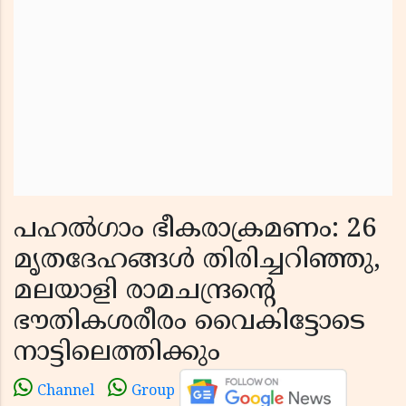
പഹൽഗാം ഭീകരാക്രമണം: 26
മൃതദേഹങ്ങൾ തിരിച്ചറിഞ്ഞു,
മലയാളി രാമചന്ദ്രന്റെ
ഭൗതികശരീരം വൈകിട്ടോടെ
നാട്ടിലെത്തിക്കും
Channel
Group