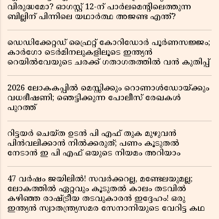
വിരുദ്ധമോ? ഓഗസ്റ്റ് 12-ന് പാർലമെന്റിലെത്തുന്ന
ബില്ലിന് പിന്നിലെ യഥാർത്ഥ അജണ്ട എന്ത്?
ഡെഡിക്കേറ്റഡ് ഫ്രൈറ്റ് കോറിഡോർ പൂർണസജ്ജം;
കാർഗോ ടെർമിനലുകളിലൂടെ ഇന്ത്യൻ
റെയിൽവേയുടെ ചരക്ക് ഗതാഗതത്തിൽ വൻ കുതിപ്പ്
2026 ലോകകപ്പിൽ മെസ്സിക്കും റൊണാൾഡോയ്ക്കും
വധഭീഷണി; ഞെട്ടിക്കുന്ന പോലീസ് രേഖകൾ
പുറത്ത്
റിട്ടയർ ചെയ്ത ഉടൻ പി എഫ് തുക മുഴുവൻ
പിൻവലിക്കാൻ നിൽക്കരുത്; പണം കൂടുതൽ
നേടാൻ ഇ പി എഫ് ഒയുടെ നിയമം അറിയാം
47 വർഷം ജയിലിൽ! സവർക്കറല്ല, മണ്ടേലയുമല്ല;
ലോകത്തിൽ ഏറ്റവും കൂടുതൽ കാലം തടവിൽ
കഴിഞ്ഞ രാഷ്ട്രീയ തടവുകാരൻ ഇദ്ദേഹം! ഒരു
ഇന്ത്യൻ സ്വാതന്ത്ര്യസമര സേനാനിയുടെ വേറിട്ട കഥ