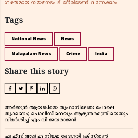
ശക്തമായ നിയമനടപടി നേരിടേണ്ടി വന്നേക്കാം.
Tags
National News
News
Malayalam News
Crime
India
Share this story
അർജുൻ ആയങ്കിയെ തൂഫാനിലേതു പോലെ
തൂക്കണം; പൊലീസിനെയും ആഭ്യന്തരമന്ത്രിയെയും
വിമർശിച്ച് എം വി ജയരാജൻ
എഫ്സിആർഎ നിയമ ഭേദഗതി ക്രിസ്ത്യൻ