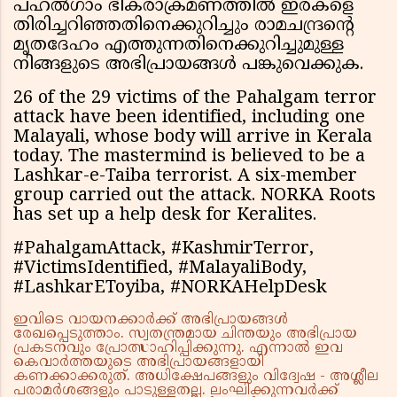
പഹൽഗാം ഭീകരാക്രമണത്തിൽ ഇരകളെ
തിരിച്ചറിഞ്ഞതിനെക്കുറിച്ചും രാമചന്ദ്രൻ്റെ
മൃതദേഹം എത്തുന്നതിനെക്കുറിച്ചുമുള്ള
നിങ്ങളുടെ അഭിപ്രായങ്ങൾ പങ്കുവെക്കുക.
26 of the 29 victims of the Pahalgam terror
attack have been identified, including one
Malayali, whose body will arrive in Kerala
today. The mastermind is believed to be a
Lashkar-e-Taiba terrorist. A six-member
group carried out the attack. NORKA Roots
has set up a help desk for Keralites.
#PahalgamAttack, #KashmirTerror,
#VictimsIdentified, #MalayaliBody,
#LashkarEToyiba, #NORKAHelpDesk
ഇവിടെ വായനക്കാർക്ക് അഭിപ്രായങ്ങൾ
രേഖപ്പെടുത്താം. സ്വതന്ത്രമായ ചിന്തയും അഭിപ്രായ
പ്രകടനവും പ്രോത്സാഹിപ്പിക്കുന്നു. എന്നാൽ ഇവ
കെവാർത്തയുടെ അഭിപ്രായങ്ങളായി
കണക്കാക്കരുത്. അധിക്ഷേപങ്ങളും വിദ്വേഷ - അശ്ലീല
പരാമർശങ്ങളും പാടുള്ളതല്ല. ലംഘിക്കുന്നവർക്ക്