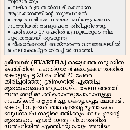
സ്വദേശിയും.
● ലഷ്‌കർ ഇ ത്വയ്ബ ഭീകരനാണ്
ആക്രമണത്തിന്റെ സൂത്രധാരൻ.
● ആറംഗ ഭീകര സംഘമാണ് ആക്രമണം
നടത്തിയത്; രണ്ടുപേരെ തിരിച്ചറിഞ്ഞു.
● പരിക്കേറ്റ 17 പേരിൽ മൂന്നുപേരുടെ നില
ഗുരുതരമായി തുടരുന്നു.
● ഭീകരർക്കായി ബയ്‌സരൺ വനമേഖലയിൽ
ഹെലികോപ്റ്റർ തിരച്ചിൽ നടത്തി.
ശ്രീനഗര്‍: (KVARTHA)
രാജ്യത്തെ നടുക്കിയ
കശ്മീരിലെ പഹൽഗാം ഭീകരാക്രമണത്തിൽ
കൊല്ലപ്പെട്ട 29 പേരിൽ 26 പേരെ
തിരിച്ചറിഞ്ഞു. ശ്രീനഗറിൽ എത്തിച്ച
മൃതദേഹങ്ങൾ ബുധനാഴ്ച തന്നെ അതത്
സ്ഥലങ്ങളിലേക്ക് കൊണ്ടുപോകാനുള്ള
നടപടികൾ ആരംഭിച്ചു. കൊല്ലപ്പെട്ട മലയാളി,
കൊച്ചി സ്വദേശി രാമചന്ദ്രൻ്റെ മൃതദേഹം
ബുധനാഴ്ച നാട്ടിലെത്തിക്കും. രാമചന്ദ്രൻ്റെ
മൃതദേഹം എയർ ഇന്ത്യ വിമാനത്തിൽ
ഡൽഹിയിൽ എത്തിക്കുകയും അവിടെ