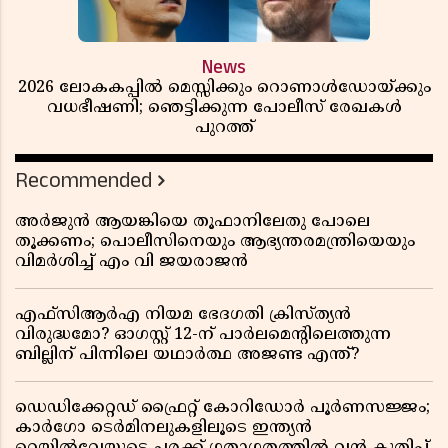
News
2026 ലോകകപ്പിൽ മെസ്സിക്കും റൊണാൾഡോയ്ക്കും
വധഭീഷണി; ഞെട്ടിക്കുന്ന പോലീസ് രേഖകൾ
പുറത്ത്
Recommended
അർജുൻ ആയങ്കിയെ തൂഫാനിലേതു പോലെ
തൂക്കണം; പൊലീസിനെയും ആഭ്യന്തരമന്ത്രിയെയും
വിമർശിച്ച് എം വി ജയരാജൻ
എഫ്സിആർഎ നിയമ ഭേദഗതി ക്രിസ്ത്യൻ
വിരുദ്ധമോ? ഓഗസ്റ്റ് 12-ന് പാർലമെന്റിലെത്തുന്ന
ബില്ലിന് പിന്നിലെ യഥാർത്ഥ അജണ്ട എന്ത്?
ഡെഡിക്കേറ്റഡ് ഫ്രൈറ്റ് കോറിഡോർ പൂർണസജ്ജം;
കാർഗോ ടെർമിനലുകളിലൂടെ ഇന്ത്യൻ
റെയിൽവേയുടെ ചരക്ക് ഗതാഗതത്തിൽ വൻ കുതിപ്പ്