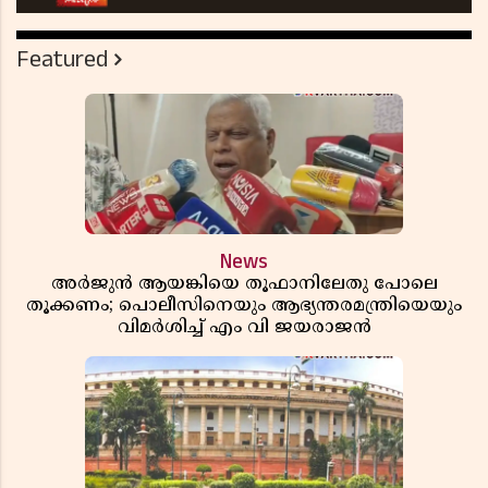
Featured
News
അർജുൻ ആയങ്കിയെ തൂഫാനിലേതു പോലെ
തൂക്കണം; പൊലീസിനെയും ആഭ്യന്തരമന്ത്രിയെയും
വിമർശിച്ച് എം വി ജയരാജൻ