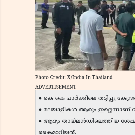
Photo Credit: X/India In Thailand
ADVERTISEMENT
● കെ കെ പാർക്കിലെ തട്ടിപ്പു കേന്ദ്
● മലയാളികൾ ആരും ഇല്ലെന്നാണ് വി
● ആദ്യം തായ്‌ലൻഡിലെത്തിയ ശേ
കൈമാറിയത്.