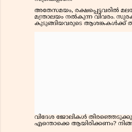
അതേസമയം, രക്ഷപ്പെട്ടവരിൽ മല
മന്ത്രാലയം നൽകുന്ന വിവരം. സുരക
കുടുങ്ങിയവരുടെ ആശങ്കകൾക്ക് 
വിദേശ ജോലികൾ തിരഞ്ഞെടുക്കുമ്പ
എന്തൊക്കെ ആയിരിക്കണം? നിങ്ങള