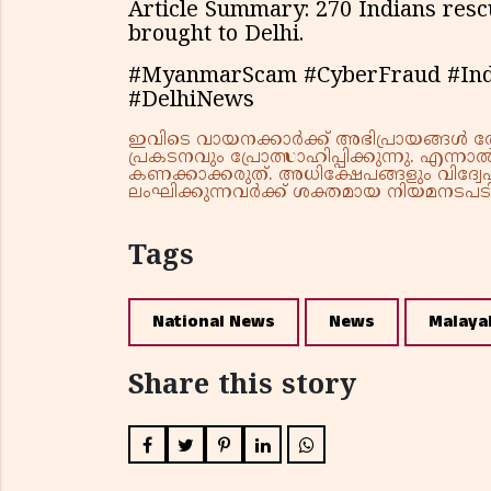
Article Summary: 270 Indians re
brought to Delhi.
#MyanmarScam #CyberFraud #In
#DelhiNews
ഇവിടെ വായനക്കാർക്ക് അഭിപ്രായങ്ങൾ രേഖപ
പ്രകടനവും പ്രോത്സാഹിപ്പിക്കുന്നു. എന
കണക്കാക്കരുത്. അധിക്ഷേപങ്ങളും വിദ്വേഷ
ലംഘിക്കുന്നവർക്ക് ശക്തമായ നിയമനടപടി 
Tags
National News
News
Malaya
Share this story