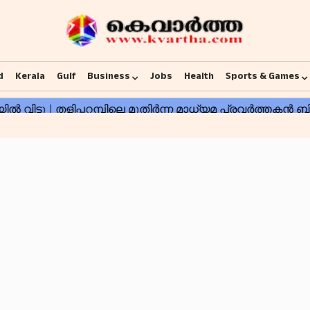
d
Kerala
Gulf
Business
Jobs
Health
Sports & Games