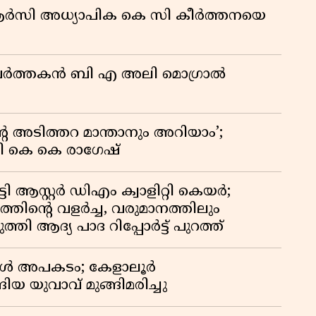
കു
ിആർസി അധ്യാപിക കെ സി കീർത്തനയെ
റി
മ പ്രവർത്തകൻ ബി എ അലി മൊഗ്രാൽ
റെ അടിത്തറ മാന്താനും അറിയാം’;
യി കെ കെ രാഗേഷ്
ി ആസ്റ്റർ ഡിഎം ക്വാളിറ്റി കെയർ;
തിൻ്റെ വളർച്ച, വരുമാനത്തിലും
്തി ആദ്യ പാദ റിപ്പോർട്ട് പുറത്ത്
്പോൾ അപകടം; കേളാലൂർ
ിയ യുവാവ് മുങ്ങിമരിച്ചു