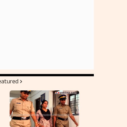
eatured