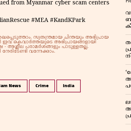
R
scued from Myanmar cyber scam centers
വ
ബ
dianRescue #MEA #KandKPark
ക
വി
്പെടുത്താം. സ്വതന്ത്രമായ ചിന്തയും അഭിപ്രായ
്നാൽ ഇവ കെവാർത്തയുടെ അഭിപ്രായങ്ങളായി
തള
 - അശ്ലീല പരാമർശങ്ങളും പാടുള്ളതല്ല.
പ
നേരിടേണ്ടി വന്നേക്കാം.
ന
‘
അ
lam News
Crime
India
പ
ക
ല
ആ
പ
ശ
വ