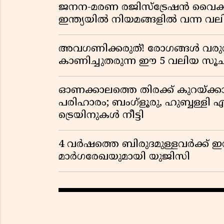
ജനന-മരണ രജിസ്ട്രേഷൻ വൈ
ഇന്ത്യയിൽ നിയമങ്ങളിൽ വന്ന വല
അവഗണിക്കരുത്! രോഗങ്ങൾ വരുന
കാണിച്ചുതരുന്ന ഈ 5 വലിയ 
ഓണക്കാലത്തെ തിരക്ക് കുറയ്ക്ക
പരിഹാരം; ബംഗ്ളൂരു, ഹുബ്ബള്ളി എന
ട്രെയിനുകൾ നീട്ടി
4 വർഷത്തെ ബിരുദമുള്ളവർക്ക് ഇ
മാർഗരേഖയുമായി യുജിസി