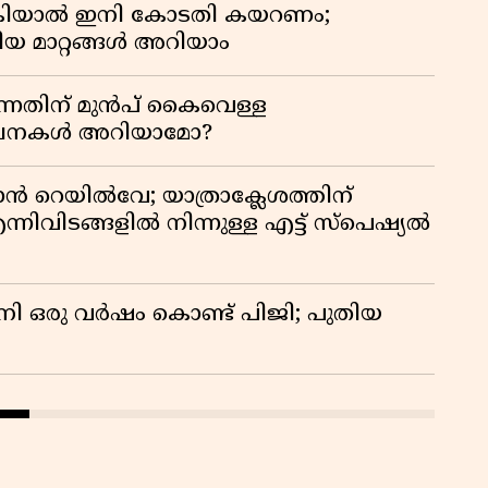
കിയാൽ ഇനി കോടതി കയറണം;
ിയ മാറ്റങ്ങൾ അറിയാം
്നതിന് മുൻപ് കൈവെള്ള
സൂചനകൾ അറിയാമോ?
ാൻ റെയിൽവേ; യാത്രാക്ലേശത്തിന്
്നിവിടങ്ങളിൽ നിന്നുള്ള എട്ട് സ്പെഷ്യൽ
നി ഒരു വർഷം കൊണ്ട് പിജി; പുതിയ