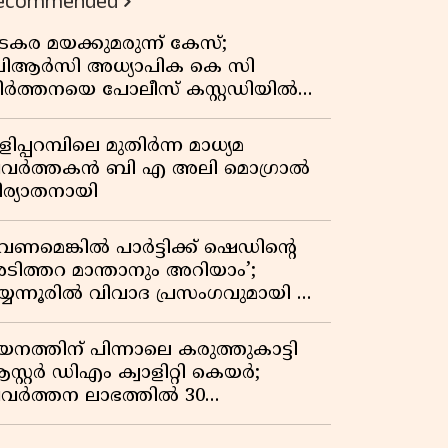
ecommended
കുതിപ്പ് രേഖപ്പെടുത്തി ആദ്യ പാദ
റിപ്പോർട്ട് പുറത്ത്
ടകര മയക്കുമരുന്ന് കേസ്;
ിആർസി അധ്യാപിക കെ സി
ീർത്തനയെ പോലീസ് കസ്റ്റഡിയിൽ
ട്ടു
ിപ്പറമ്പിലെ മുതിർന്ന മാധ്യമ
്രവർത്തകൻ ബി എ അലി മൊഗ്രാൽ
ിര്യാതനായി
വേണമെങ്കിൽ പാർട്ടിക്ക് ഷെഡിൻ്റെ
ടിത്തറ മാന്താനും അറിയാം’;
യ്യന്നൂരിൽ വിവാദ പ്രസംഗവുമായി കെ
െ രാഗേഷ്
യനത്തിന് പിന്നാലെ കരുത്തുകാട്ടി
സ്റ്റർ ഡിഎം ക്വാളിറ്റി കെയർ;
്രവർത്തന ലാഭത്തിൽ 30
തമാനത്തിൻ്റെ വളർച്ച,
രുമാനത്തിലും ലാഭത്തിലും വൻ