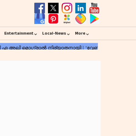
Entertainment
Local-News
More