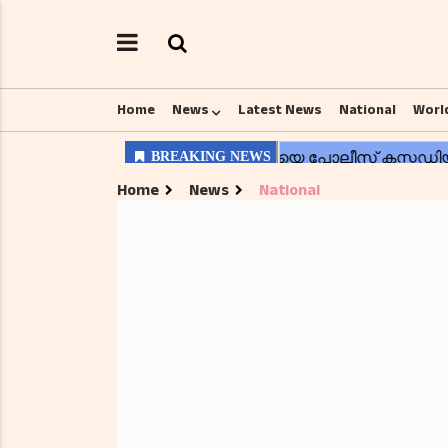
Home
News
Latest News
National
Worl
Home
News
National