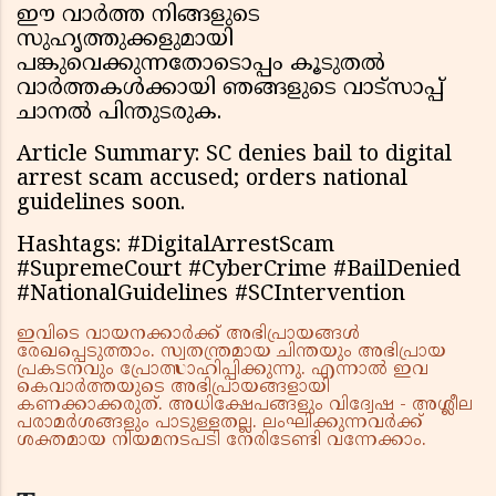
ഈ വാർത്ത നിങ്ങളുടെ
സുഹൃത്തുക്കളുമായി
പങ്കുവെക്കുന്നതോടൊപ്പം കൂടുതൽ
വാർത്തകൾക്കായി ഞങ്ങളുടെ വാട്സാപ്പ്
ചാനൽ പിന്തുടരുക.
Article Summary: SC denies bail to digital
arrest scam accused; orders national
guidelines soon.
Hashtags: #DigitalArrestScam
#SupremeCourt #CyberCrime #BailDenied
#NationalGuidelines #SCIntervention
ഇവിടെ വായനക്കാർക്ക് അഭിപ്രായങ്ങൾ
രേഖപ്പെടുത്താം. സ്വതന്ത്രമായ ചിന്തയും അഭിപ്രായ
പ്രകടനവും പ്രോത്സാഹിപ്പിക്കുന്നു. എന്നാൽ ഇവ
കെവാർത്തയുടെ അഭിപ്രായങ്ങളായി
കണക്കാക്കരുത്. അധിക്ഷേപങ്ങളും വിദ്വേഷ - അശ്ലീല
പരാമർശങ്ങളും പാടുള്ളതല്ല. ലംഘിക്കുന്നവർക്ക്
ശക്തമായ നിയമനടപടി നേരിടേണ്ടി വന്നേക്കാം.