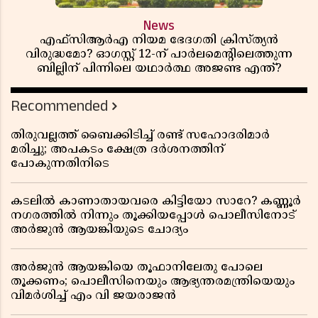
News
എഫ്സിആർഎ നിയമ ഭേദഗതി ക്രിസ്ത്യൻ
വിരുദ്ധമോ? ഓഗസ്റ്റ് 12-ന് പാർലമെന്റിലെത്തുന്ന
ബില്ലിന് പിന്നിലെ യഥാർത്ഥ അജണ്ട എന്ത്?
Recommended
തിരുവല്ലത്ത് ബൈക്കിടിച്ച് രണ്ട് സഹോദരിമാർ
മരിച്ചു; അപകടം ക്ഷേത്ര ദർശനത്തിന്
പോകുന്നതിനിടെ
കടലിൽ കാണാതായവരെ കിട്ടിയോ സാറേ? കണ്ണൂർ
നഗരത്തിൽ നിന്നും തൂക്കിയപ്പോൾ പൊലീസിനോട്
അർജുൻ ആയങ്കിയുടെ ചോദ്യം
അർജുൻ ആയങ്കിയെ തൂഫാനിലേതു പോലെ
തൂക്കണം; പൊലീസിനെയും ആഭ്യന്തരമന്ത്രിയെയും
വിമർശിച്ച് എം വി ജയരാജൻ