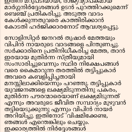
ഇതിന് മറുപടിയായി, രാജ്യവ്യാപകമായ
മാർഗ്ഗനിർദ്ദേശങ്ങൾ ഉടൻ പുറത്തിറക്കുമെന്ന്
ബെഞ്ച് പ്രതികരിച്ചു. അടുത്ത വാദം
കേൾക്കുന്നതുവരെ കാത്തിരിക്കാൻ
കോടതി ഹർജിക്കാരനോട് ആവശ്യപ്പെട്ടു.
സോളിസിറ്റർ ജനറൽ തുഷാർ മേത്തയും
വിപിൻ നായരുടെ വാദങ്ങളെ പിന്തുണച്ചു.
സർക്കാരിനെ പ്രതിനിധീകരിച്ച മേത്ത, താൻ
ഇരയായ മുതിർന്ന സ്ത്രീയുമായി
സംസാരിച്ചുവെന്നും സ്ഥിര നിക്ഷേപങ്ങൾ
വരെ കൈമാറുന്ന തരത്തിൽ തട്ടിപ്പുകാർ
അവരെ കബളിപ്പിച്ചതായി
മനസ്സിലാക്കിയെന്നും പറഞ്ഞു. തട്ടിപ്പുകാർ
യുവജനങ്ങളെ ലക്ഷ്യമിടുന്നതിനു പകരം,
മുതിർന്ന പൗരന്മാരെയാണ് ലക്ഷ്യമിടുന്നത്
എന്നും അവരുടെ ജീവിത സമ്പാദ്യം മുഴുവൻ
തട്ടിയെടുക്കുന്നു എന്നും വിപിൻ നായർ
അറിയിച്ചു. ഇതിനോട് 'വിഷമിക്കേണ്ട,
ഞങ്ങൾ എന്തെങ്കിലും ചെയ്യും.
ഇക്കാര്യത്തിൽ നിർദ്ദേശങ്ങൾ