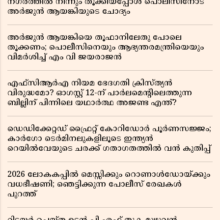
നഗരത്തിൽ നിന്നും തൂക്കിയപ്പോൾ പൊലീസിനോട്
അർജുൻ ആയങ്കിയുടെ ചോദ്യം
അർജുൻ ആയങ്കിയെ തൂഫാനിലേതു പോലെ
തൂക്കണം; പൊലീസിനെയും ആഭ്യന്തരമന്ത്രിയെയും
വിമർശിച്ച് എം വി ജയരാജൻ
എഫ്സിആർഎ നിയമ ഭേദഗതി ക്രിസ്ത്യൻ
വിരുദ്ധമോ? ഓഗസ്റ്റ് 12-ന് പാർലമെന്റിലെത്തുന്ന
ബില്ലിന് പിന്നിലെ യഥാർത്ഥ അജണ്ട എന്ത്?
ഡെഡിക്കേറ്റഡ് ഫ്രൈറ്റ് കോറിഡോർ പൂർണസജ്ജം;
കാർഗോ ടെർമിനലുകളിലൂടെ ഇന്ത്യൻ
റെയിൽവേയുടെ ചരക്ക് ഗതാഗതത്തിൽ വൻ കുതിപ്പ്
2026 ലോകകപ്പിൽ മെസ്സിക്കും റൊണാൾഡോയ്ക്കും
വധഭീഷണി; ഞെട്ടിക്കുന്ന പോലീസ് രേഖകൾ
പുറത്ത്