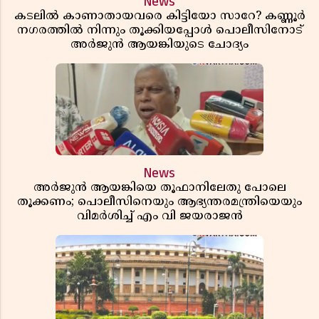
News
കടലിൽ കാണാതായവരെ കിട്ടിയോ സാറേ? കണ്ണൂർ
നഗരത്തിൽ നിന്നും തൂക്കിയപ്പോൾ പൊലീസിനോട്
അർജുൻ ആയങ്കിയുടെ ചോദ്യം
News
അർജുൻ ആയങ്കിയെ തൂഫാനിലേതു പോലെ
തൂക്കണം; പൊലീസിനെയും ആഭ്യന്തരമന്ത്രിയെയും
വിമർശിച്ച് എം വി ജയരാജൻ