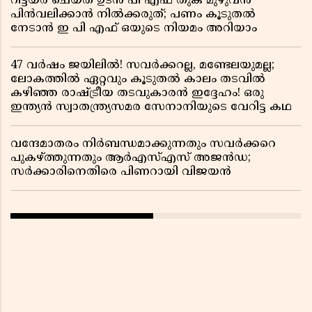
റിട്ടയർ ചെയ്ത ഉടൻ പി എഫ് തുക മുഴുവൻ
പിൻവലിക്കാൻ നിൽക്കരുത്; പണം കൂടുതൽ
നേടാൻ ഇ പി എഫ് ഒയുടെ നിയമം അറിയാം
47 വർഷം ജയിലിൽ! സവർക്കറല്ല, മണ്ടേലയുമല്ല;
ലോകത്തിൽ ഏറ്റവും കൂടുതൽ കാലം തടവിൽ
കഴിഞ്ഞ രാഷ്ട്രീയ തടവുകാരൻ ഇദ്ദേഹം! ഒരു
ഇന്ത്യൻ സ്വാതന്ത്ര്യസമര സേനാനിയുടെ വേറിട്ട കഥ
വന്ദേമാതരം നിർബന്ധമാക്കുന്നതും സവർക്കറെ
പുകഴ്ത്തുന്നതും ആർഎസ്എസ് അജൻഡ;
സർക്കാരിനെതിരെ പിണറായി വിജയൻ