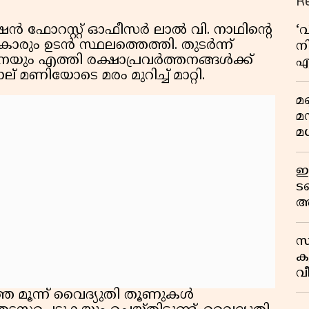
R
്ഷൻ ഫോറസ്റ്റ് ഓഫീസർ ലാൽ വി. നാഥിന്റെ
‘
ാരും ഉടൻ സ്ഥലത്തെത്തി. തുടർന്ന്
നി
േനയും എത്തി രക്ഷാപ്രവർത്തനങ്ങൾക്ക്
എ
 മണിയോടെ മരം മുറിച്ച് മാറ്റി.
വ
മണ
മ
മധ
ഈ
ട
അ
റ
സ
ക
വീ
1
തെ മൂന്ന് വൈദ്യുതി തൂണുകൾ