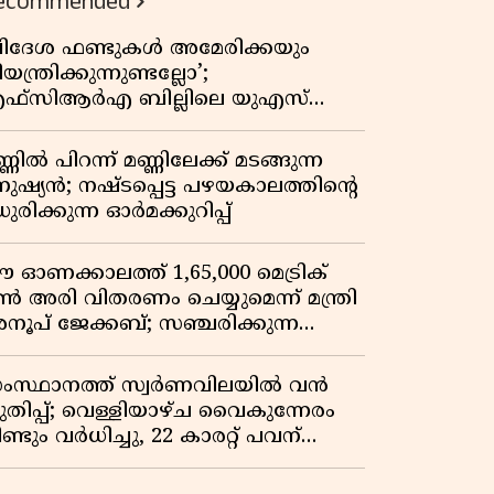
ecommended
വിദേശ ഫണ്ടുകൾ അമേരിക്കയും
യന്ത്രിക്കുന്നുണ്ടല്ലോ’;
ഫ്സിആർഎ ബില്ലിലെ യുഎസ്
ിമർശനങ്ങൾക്ക് മറുപടിയുമായി ഇന്ത്യ
്ണിൽ പിറന്ന് മണ്ണിലേക്ക് മടങ്ങുന്ന
നുഷ്യൻ; നഷ്ടപ്പെട്ട പഴയകാലത്തിൻ്റെ
ുരിക്കുന്ന ഓർമക്കുറിപ്പ്
 ഓണക്കാലത്ത് 1,65,000 മെട്രിക്
ൺ അരി വിതരണം ചെയ്യുമെന്ന് മന്ത്രി
നൂപ് ജേക്കബ്; സഞ്ചരിക്കുന്ന
േഷൻ കടകൾക്ക് തുടക്കം
ംസ്ഥാനത്ത് സ്വർണവിലയിൽ വൻ
ുതിപ്പ്; വെള്ളിയാഴ്ച വൈകുന്നേരം
ണ്ടും വർധിച്ചു, 22 കാരറ്റ് പവന്
,10,920 രൂപയായി