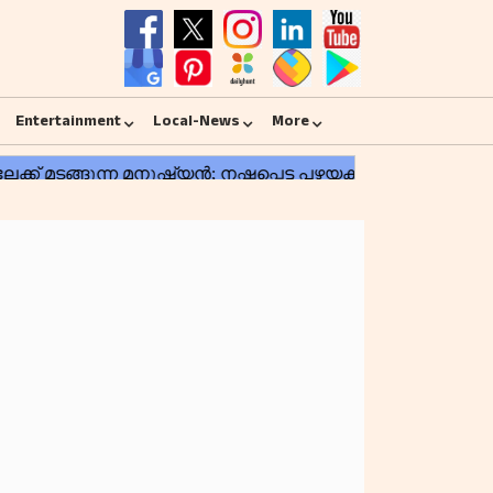
Entertainment
Local-News
More