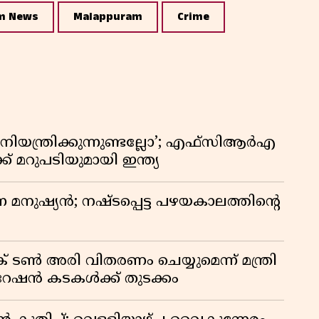
m News
Malappuram
Crime
ിയന്ത്രിക്കുന്നുണ്ടല്ലോ’; എഫ്സിആർഎ
 മറുപടിയുമായി ഇന്ത്യ
ുന്ന മനുഷ്യൻ; നഷ്ടപ്പെട്ട പഴയകാലത്തിൻ്റെ
് ടൺ അരി വിതരണം ചെയ്യുമെന്ന് മന്ത്രി
 റേഷൻ കടകൾക്ക് തുടക്കം