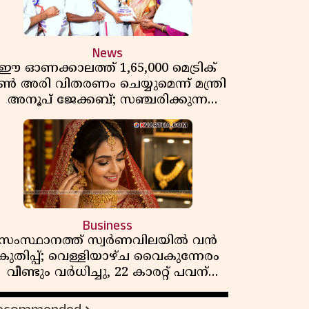
News
ഈ ഓണക്കാലത്ത് 1,65,000 മെട്രിക്
ൺ അരി വിതരണം ചെയ്യുമെന്ന് മന്ത്രി
അനൂപ് ജേക്കബ്; സഞ്ചരിക്കുന്ന
റേഷൻ കടകൾക്ക് തുടക്കം
Business
സംസ്ഥാനത്ത് സ്വർണവിലയിൽ വൻ
കുതിപ്പ്; വെള്ളിയാഴ്ച വൈകുന്നേരം
വീണ്ടും വർധിച്ചു, 22 കാരറ്റ് പവന്
1,10,920 രൂപയായി