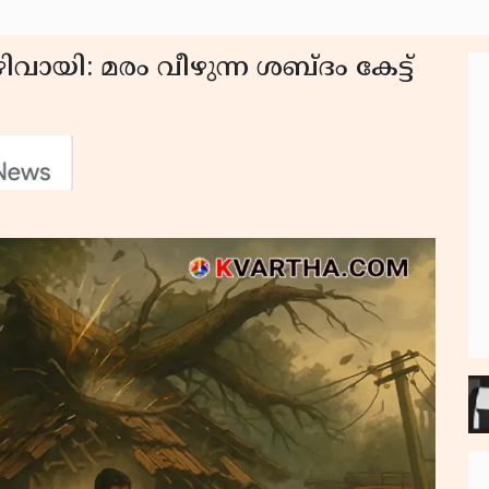
വായി: മരം വീഴുന്ന ശബ്ദം കേട്ട്