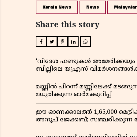
Kerala News
News
Malayala
Share this story
‘വിദേശ ഫണ്ടുകൾ അമേരിക്കയും ന
ബില്ലിലെ യുഎസ് വിമർശനങ്ങൾക്ക്
മണ്ണിൽ പിറന്ന് മണ്ണിലേക്ക് മടങ്ങ
മധുരിക്കുന്ന ഓർമക്കുറിപ്പ്
ഈ ഓണക്കാലത്ത് 1,65,000 മെട്രിക
അനൂപ് ജേക്കബ്; സഞ്ചരിക്കുന്ന