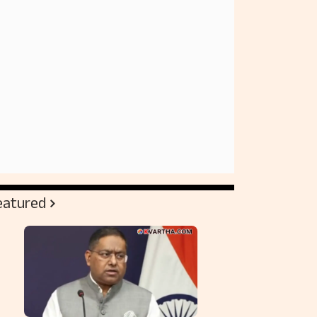
eatured