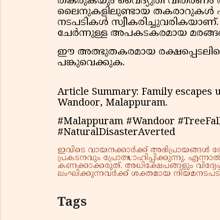
തകരുകയും വൈദ്യുതി വിതരണം തടസ്
ലൈനുകളിലുണ്ടായ തകരാറുകൾ എത്ര
നടപടികൾ സ്വീകരിച്ചുവരികയാണ്
ചേർന്നുള്ള അപകടകരമായ മരങ്ങളെക്കുറ
ഈ അത്ഭുതകരമായ രക്ഷപ്പെടലിനെക്
പങ്കുവെക്കുക.
Article Summary: Family escapes un
Wandoor, Malappuram.
#Malappuram #Wandoor #TreeFal
#NaturalDisasterAverted
ഇവിടെ വായനക്കാർക്ക് അഭിപ്രായങ്ങൾ രേഖപ
പ്രകടനവും പ്രോത്സാഹിപ്പിക്കുന്നു. എന
കണക്കാക്കരുത്. അധിക്ഷേപങ്ങളും വിദ്വേഷ
ലംഘിക്കുന്നവർക്ക് ശക്തമായ നിയമനടപടി 
Tags