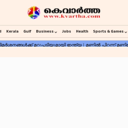
d
Kerala
Gulf
Business
Jobs
Health
Sports & Games