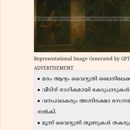
Representational Image Generated by GPT
ADVERTISEMENT
● മരം ആദ്യം വൈദ്യുതി ലൈനിലേക്
● വീടിന് ഭാഗികമായി കേടുപാടുകൾ സംഭ
● വനപാലകരും അഗ്നിരക്ഷാ സേനയും
നൽകി.
● മൂന്ന് വൈദ്യുതി തൂണുകൾ തകര