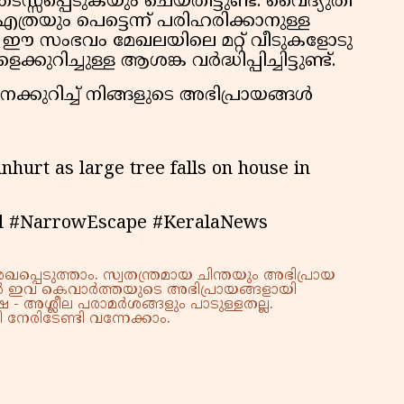
സപ്പെടുകയും ചെയ്തിട്ടുണ്ട്. വൈദ്യുതി
യും പെട്ടെന്ന് പരിഹരിക്കാനുള്ള
. ഈ സംഭവം മേഖലയിലെ മറ്റ് വീടുകളോടു
ിച്ചുള്ള ആശങ്ക വർദ്ധിപ്പിച്ചിട്ടുണ്ട്.
കുറിച്ച് നിങ്ങളുടെ അഭിപ്രായങ്ങൾ
hurt as large tree falls on house in
l #NarrowEscape #KeralaNews
്പെടുത്താം. സ്വതന്ത്രമായ ചിന്തയും അഭിപ്രായ
്നാൽ ഇവ കെവാർത്തയുടെ അഭിപ്രായങ്ങളായി
 - അശ്ലീല പരാമർശങ്ങളും പാടുള്ളതല്ല.
നേരിടേണ്ടി വന്നേക്കാം.