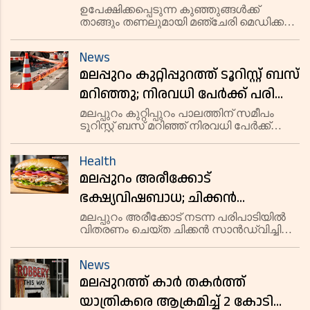
'അമ്മത്തൊട്ടിൽ' തുറന്നു
ഉപേക്ഷിക്കപ്പെടുന്ന കുഞ്ഞുങ്ങൾക്ക്
താങ്ങും തണലുമായി മഞ്ചേരി മെഡിക്കൽ
കോളേജിൽ നവീകരിച്ച 'അമ്മത്തൊട്ടിൽ'
ബാലാവകാശ കമ്മീഷൻ ചെയർപേഴ്സൺ
News
ഉദ്ഘാടനം ചെയ്തു.
മലപ്പുറം കുറ്റിപ്പുറത്ത് ടൂറിസ്റ്റ് ബസ്
മറിഞ്ഞു; നിരവധി പേർക്ക് പരിക്ക്,
കുട്ടിയുടെ നില ഗുരുതരം
മലപ്പുറം കുറ്റിപ്പുറം പാലത്തിന് സമീപം
ടൂറിസ്റ്റ് ബസ് മറിഞ്ഞ് നിരവധി പേർക്ക്
പരിക്ക്. വിവാഹ നിശ്ചയത്തിന് പോയ
സംഘമാണ് അപകടത്തിൽപ്പെട്ടത്.
Health
മലപ്പുറം അരീക്കോട്
ഭക്ഷ്യവിഷബാധ; ചിക്കൻ
സാൻഡ്‌വിച്ച് വില്ലൻ
മലപ്പുറം അരീക്കോട് നടന്ന പരിപാടിയിൽ
വിതരണം ചെയ്ത ചിക്കൻ സാൻഡ്‌വിച്ചിൽ
നിന്ന് ഭക്ഷ്യവിഷബാധ. 37 പേരെ
ആശുപത്രിയിൽ പ്രവേശിപ്പിച്ചു.
News
മലപ്പുറത്ത് കാർ തകർത്ത്
യാത്രികരെ ആക്രമിച്ച് 2 കോടി