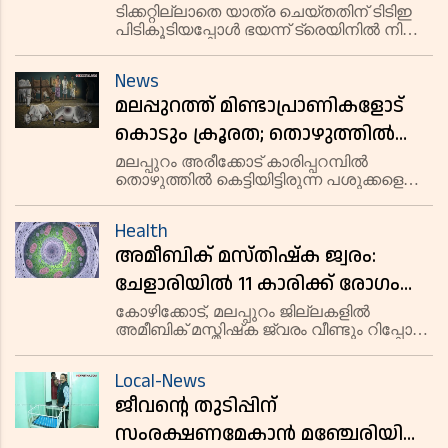
ട്രെയിനിൽ നിന്ന് ചാടി
ടിക്കറ്റില്ലാതെ യാത്ര ചെയ്തതിന് ടിടിഇ
പിടികൂടിയപ്പോൾ ഭയന്ന് ട്രെയിനിൽ നിന്ന്
ചാടിയ യുവാവിന് ഗുരുതരമായി പരിക്കേറ്റു.
സംഭവം മലപ്പുറം താനൂരിൽ.
News
മലപ്പുറത്ത് മിണ്ടാപ്രാണികളോട്
കൊടും ക്രൂരത; തൊഴുത്തിൽ
കെട്ടിയിട്ടിരുന്ന പശുക്കളെ
മലപ്പുറം അരീക്കോട് കാരിപ്പറമ്പിൽ
തൊഴുത്തിൽ കെട്ടിയിട്ടിരുന്ന പശുക്കളെ
ആക്രമിച്ചു, രണ്ടു പശുക്കൾ
ആക്രമിച്ച കേസിൽ പ്രതിയായ യുവാവ്
ചത്തു
പിടിയിൽ. സാമ്പത്തിക തർക്കമാണ്
Health
ക്രൂരകൃത്യത്തിന് പിന്നിലെന്ന് പൊലീസ്
അമീബിക് മസ്തിഷ്‌ക ജ്വരം:
പറഞ്ഞു.
ചേളാരിയിൽ 11 കാരിക്ക് രോഗം
സ്ഥിരീകരിച്ചു
കോഴിക്കോട്, മലപ്പുറം ജില്ലകളിൽ
അമീബിക് മസ്തിഷ്‌ക ജ്വരം വീണ്ടും റിപ്പോർട്ട്
ചെയ്യുന്നു. ചേളാരിയിൽ 11 വയസ്സുള്ള
പെൺകുട്ടിക്ക് രോഗം സ്ഥിരീകരിച്ചു.
Local-News
ജീവൻ്റെ തുടിപ്പിന്
സംരക്ഷണമേകാൻ മഞ്ചേരിയിൽ