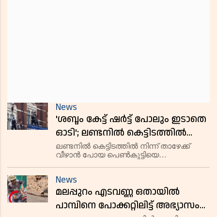
News
'ശബ്ദം കേട്ട് ഷർട്ട് പോലും ഇടാതെ
ഓടി'; ലണ്ടനിൽ കെട്ടിടത്തിൽ
തൂങ്ങിക്കിടന്ന കുഞ്ഞിനെ രക്ഷിച്ച്
ലണ്ടനിൽ കെട്ടിടത്തിൽ നിന്ന് താഴേക്ക്
വീഴാൻ പോയ പെൺകുട്ടിയെ
മലയാളിയുടെ ഹീറോയിസം
അദ്ഭുതകരമായി രക്ഷിച്ച് മലയാളി യുവാവ്.
ഈസ്റ്റ് ലണ്ടനിലെ ഇൽഫോർഡ് ഹൈ
News
റോഡിലാണ് സംഭവം നടന്നത്. മലപ്പുറം
മലപ്പുറം എടവണ്ണ ഒതായിൽ
ചങ്ങരംകുളം സ്വദേശിയായ ജസീൽ ആണ്
പൊലീസിനൊപ്
പാമ്പിനെ പോക്കറ്റിലിട്ട് അഭ്യാസം