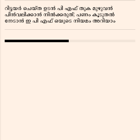
റിട്ടയർ ചെയ്ത ഉടൻ പി എഫ് തുക മുഴുവൻ
പിൻവലിക്കാൻ നിൽക്കരുത്; പണം കൂടുതൽ
നേടാൻ ഇ പി എഫ് ഒയുടെ നിയമം അറിയാം