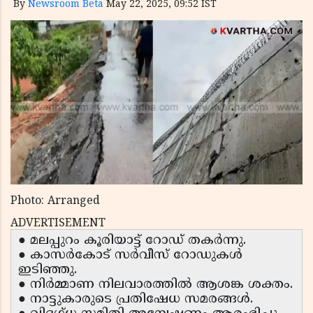
By
Newsroom Beta
May 22, 2025, 09:52 IST
Photo: Arranged
ADVERTISEMENT
● മലപ്പുറം കൂരിയാട്ട് റോഡ് തകർന്നു.
● കാസർകോട് സർവീസ് റോഡുകൾ
ഇടിഞ്ഞു.
● നിർമ്മാണ നിലവാരത്തിൽ ആശങ്ക ശക്തം.
● നാട്ടുകാരുടെ പ്രതിഷേധ സമരങ്ങൾ.