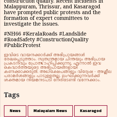
construction quality. Recent incidents in
Malappuram, Thrissur, and Kasaragod
have prompted public protests and the
formation of expert committees to
investigate the issues.
#NH66 #KeralaRoads #Landslide
#RoadSafety #ConstructionQuality
#PublicProtest
ഇവിടെ വായനക്കാർക്ക് അഭിപ്രായങ്ങൾ
രേഖപ്പെടുത്താം. സ്വതന്ത്രമായ ചിന്തയും അഭിപ്രായ
പ്രകടനവും പ്രോത്സാഹിപ്പിക്കുന്നു. എന്നാൽ ഇവ
കെവാർത്തയുടെ അഭിപ്രായങ്ങളായി
കണക്കാക്കരുത്. അധിക്ഷേപങ്ങളും വിദ്വേഷ - അശ്ലീല
പരാമർശങ്ങളും പാടുള്ളതല്ല. ലംഘിക്കുന്നവർക്ക്
ശക്തമായ നിയമനടപടി നേരിടേണ്ടി വന്നേക്കാം.
Tags
News
Malayalam News
Kasaragod