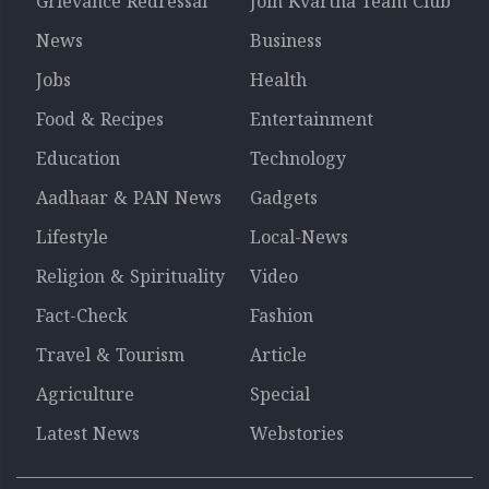
Grievance Redressal
Join Kvartha Team Club
News
Business
Jobs
Health
Food & Recipes
Entertainment
Education
Technology
Aadhaar & PAN News
Gadgets
Lifestyle
Local-News
Religion & Spirituality
Video
Fact-Check
Fashion
Travel & Tourism
Article
Agriculture
Special
Latest News
Webstories