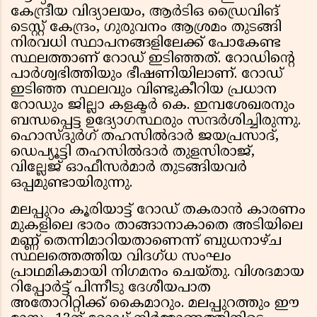
കേന്ദ്രീയ വിദ്യാലയം, ആർടിഒ ഡ്രൈവിങ്
ടെസ്റ്റ് കേന്ദ്രം, ഗുരുവനം ആശ്രമം തുടങ്ങി
നിരവധി സ്ഥാപനങ്ങളിലേക്ക് പോകേണ്ട
സ്ഥലത്താണ് റോഡ് ഇടിഞ്ഞത്. റോഡിന്റെ
പാർശ്വഭിത്തിയും ഭീഷണിയിലാണ്. റോഡ്
ഇടിഞ്ഞ സ്ഥലവും വിണ്ടുകീറിയ പ്രധാന
റോഡും ജില്ലാ കളക്ടർ കെ. ഇമ്പശേഖരനും
ബന്ധപ്പെട്ട ഉദ്യോഗസ്ഥരും സന്ദർശിച്ചിരുന്നു.
ഹൊസ്ദുർഗ് തഹസിൽദാർ ജയപ്രസാദ്,
ഡെപ്യൂട്ടി തഹസിൽദാർ തുളസിരാജ്,
വില്ലേജ് ഓഫീസർമാർ തുടങ്ങിയവർ
ഒപ്പമുണ്ടായിരുന്നു.
മലപ്പുറം കൂരിയാട്ട് റോഡ് തകരാൻ കാരണം
മുകളിലെ ഭാരം താങ്ങാനാകാതെ അടിയിലെ
മണ്ണ് തെന്നിമാറിയതാണെന്ന് ബുധനാഴ്ച
സ്ഥലത്തെത്തിയ വിദഗ്ധ സംഘം
പ്രാഥമികമായി നിഗമനം ചെയ്തു. വിശദമായ
റിപ്പോർട്ട് പിന്നീടു ദേശീയപാത
അതോറിറ്റിക്ക് കൈമാറും. മലപ്പുറത്തും ഈ