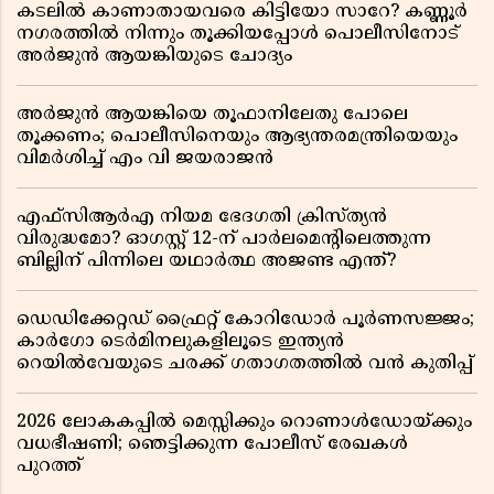
കടലിൽ കാണാതായവരെ കിട്ടിയോ സാറേ? കണ്ണൂർ
നഗരത്തിൽ നിന്നും തൂക്കിയപ്പോൾ പൊലീസിനോട്
അർജുൻ ആയങ്കിയുടെ ചോദ്യം
അർജുൻ ആയങ്കിയെ തൂഫാനിലേതു പോലെ
തൂക്കണം; പൊലീസിനെയും ആഭ്യന്തരമന്ത്രിയെയും
വിമർശിച്ച് എം വി ജയരാജൻ
എഫ്സിആർഎ നിയമ ഭേദഗതി ക്രിസ്ത്യൻ
വിരുദ്ധമോ? ഓഗസ്റ്റ് 12-ന് പാർലമെന്റിലെത്തുന്ന
ബില്ലിന് പിന്നിലെ യഥാർത്ഥ അജണ്ട എന്ത്?
ഡെഡിക്കേറ്റഡ് ഫ്രൈറ്റ് കോറിഡോർ പൂർണസജ്ജം;
കാർഗോ ടെർമിനലുകളിലൂടെ ഇന്ത്യൻ
റെയിൽവേയുടെ ചരക്ക് ഗതാഗതത്തിൽ വൻ കുതിപ്പ്
2026 ലോകകപ്പിൽ മെസ്സിക്കും റൊണാൾഡോയ്ക്കും
വധഭീഷണി; ഞെട്ടിക്കുന്ന പോലീസ് രേഖകൾ
പുറത്ത്