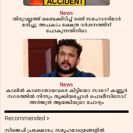
News
തിരുവല്ലത്ത് ബൈക്കിടിച്ച് രണ്ട് സഹോദരിമാർ
മരിച്ചു; അപകടം ക്ഷേത്ര ദർശനത്തിന്
പോകുന്നതിനിടെ
News
കടലിൽ കാണാതായവരെ കിട്ടിയോ സാറേ? കണ്ണൂർ
നഗരത്തിൽ നിന്നും തൂക്കിയപ്പോൾ പൊലീസിനോട്
അർജുൻ ആയങ്കിയുടെ ചോദ്യം
Recommended
സിജെപി പ്രക്ഷോഭം; സമൂഹമാധ്യമങ്ങളിൽ