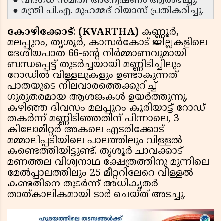
● വിദഗ്ധ സമിതി അന്വേഷണം ആരംഭിച്ചു.
● മന്ത്രി പി.എ. മുഹമ്മദ് റിയാസ് പ്രതികരിച്ചു.
കോഴിക്കോട്: (KVARTHA)
കണ്ണൂർ,
മലപ്പുറം, തൃശൂർ, കാസർകോട് ജില്ലകളിലെ
ദേശീയപാത 66-ന്റെ നിർമ്മാണവുമായി
ബന്ധപ്പെട്ട് തുടർച്ചയായി മണ്ണിടിച്ചിലും
റോഡിൽ വിള്ളലുകളും ഉണ്ടാകുന്നത്
പാതയുടെ നിലവാരത്തെക്കുറിച്ച്
ഗുരുതരമായ ആശങ്കകൾ ഉയർത്തുന്നു.
കഴിഞ്ഞ ദിവസം മലപ്പുറം കൂരിയാട്ട് റോഡ്
തകർന്ന് മണ്ണിടിഞ്ഞതിന് പിന്നാലെ, 3
കിലോമീറ്റർ അകലെ എടരിക്കോട്
മമ്മാലിപ്പടിയിലെ പാലത്തിലും വിള്ളൽ
കണ്ടെത്തിയിട്ടുണ്ട്. തൃശൂർ ചാവക്കാട്
മണത്തല വിശ്വനാഥ ക്ഷേത്രത്തിനു മുന്നിലെ
മേൽപ്പാലത്തിലും 25 മീറ്ററിലേറെ വിള്ളൽ
കണ്ടതിനെ തുടർന്ന് അധികൃതർ
താത്കാലികമായി ടാർ ചെയ്ത് അടച്ചു.