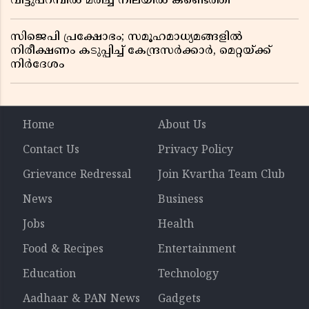
വീട്ടുപറമ്പിൽ മരിച്ച നിലയിൽ കണ്ടെത്തി
സിജെപി പ്രക്ഷോഭം; സമൂഹമാധ്യമങ്ങളിൽ
നിരീക്ഷണം കടുപ്പിച്ച് കേന്ദ്രസർക്കാർ, മെറ്റയ്ക്ക്
നിർദേശം
Home
About Us
Contact Us
Privacy Policy
Grievance Redressal
Join Kvartha Team Club
News
Business
Jobs
Health
Food & Recipes
Entertainment
Education
Technology
Aadhaar & PAN News
Gadgets