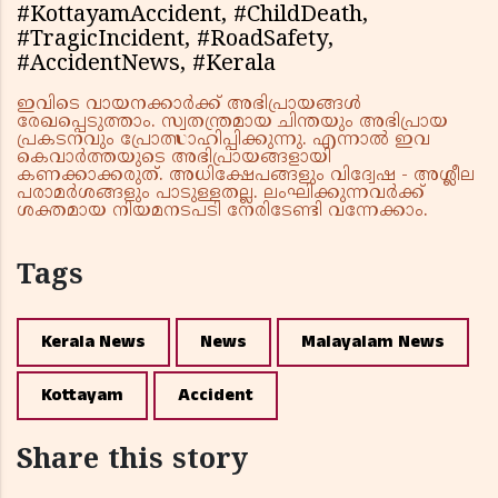
#KottayamAccident, #ChildDeath,
#TragicIncident, #RoadSafety,
#AccidentNews, #Kerala
ഇവിടെ വായനക്കാർക്ക് അഭിപ്രായങ്ങൾ
രേഖപ്പെടുത്താം. സ്വതന്ത്രമായ ചിന്തയും അഭിപ്രായ
പ്രകടനവും പ്രോത്സാഹിപ്പിക്കുന്നു. എന്നാൽ ഇവ
കെവാർത്തയുടെ അഭിപ്രായങ്ങളായി
കണക്കാക്കരുത്. അധിക്ഷേപങ്ങളും വിദ്വേഷ - അശ്ലീല
പരാമർശങ്ങളും പാടുള്ളതല്ല. ലംഘിക്കുന്നവർക്ക്
ശക്തമായ നിയമനടപടി നേരിടേണ്ടി വന്നേക്കാം.
Tags
Kerala News
News
Malayalam News
Kottayam
Accident
Share this story