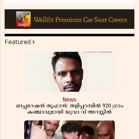
Featured
News
ഓപ്പറേഷൻ തൂഫാൻ; തളിപ്പറമ്പിൽ 920 ഗ്രാം
കഞ്ചാവുമായി യുവാ വ് അറസ്റ്റിൽ