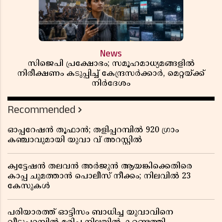
News
സിജെപി പ്രക്ഷോഭം; സമൂഹമാധ്യമങ്ങളിൽ
നിരീക്ഷണം കടുപ്പിച്ച് കേന്ദ്രസർക്കാർ, മെറ്റയ്ക്ക്
നിർദേശം
Recommended
ഓപ്പറേഷൻ തൂഫാൻ; തളിപ്പറമ്പിൽ 920 ഗ്രാം
കഞ്ചാവുമായി യുവാ വ് അറസ്റ്റിൽ
ക്വട്ടേഷൻ തലവൻ അർജുൻ ആയങ്കിക്കെതിരെ
കാപ്പ ചുമത്താൻ പൊലീസ് നീക്കം; നിലവിൽ 23
കേസുകൾ
പരിയാരത്ത് ഓട്ടിസം ബാധിച്ച യുവാവിനെ