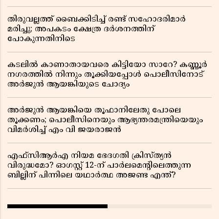
തിരുവല്ലത്ത് ബൈക്കിടിച്ച് രണ്ട് സഹോദരിമാർ
മരിച്ചു; അപകടം ക്ഷേത്ര ദർശനത്തിന്
പോകുന്നതിനിടെ
കടലിൽ കാണാതായവരെ കിട്ടിയോ സാറേ? കണ്ണൂർ
നഗരത്തിൽ നിന്നും തൂക്കിയപ്പോൾ പൊലീസിനോട്
അർജുൻ ആയങ്കിയുടെ ചോദ്യം
അർജുൻ ആയങ്കിയെ തൂഫാനിലേതു പോലെ
തൂക്കണം; പൊലീസിനെയും ആഭ്യന്തരമന്ത്രിയെയും
വിമർശിച്ച് എം വി ജയരാജൻ
എഫ്സിആർഎ നിയമ ഭേദഗതി ക്രിസ്ത്യൻ
വിരുദ്ധമോ? ഓഗസ്റ്റ് 12-ന് പാർലമെന്റിലെത്തുന്ന
ബില്ലിന് പിന്നിലെ യഥാർത്ഥ അജണ്ട എന്ത്?