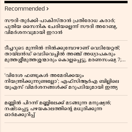
Recommended
സൗദി-തുർക്കി-പാകിസ്താൻ പ്രതിരോധ കരാർ;
പുതിയ സൈനിക ചേരിയല്ലെന്ന് സൗദി അറേബ്യ,
വിമർശനവുമായി ഇറാൻ
ടീച്ചറുടെ മുന്നിൽ നിൽക്കുമ്പോഴാണ് വെടിയേറ്റത്;
തായ്‌ലൻഡ് വെടിവെപ്പിൽ അഞ്ച് അധ്യാപകരും
മുത്തശ്ശീമുത്തശ്ശന്മാരും കൊല്ലപ്പെട്ടു, മരണസംഖ്യ 7;
ഞെട്ടിക്കുന്ന വെളിപ്പെടുത്തലുകൾ
‘വിദേശ ഫണ്ടുകൾ അമേരിക്കയും
നിയന്ത്രിക്കുന്നുണ്ടല്ലോ’; എഫ്സിആർഎ ബില്ലിലെ
യുഎസ് വിമർശനങ്ങൾക്ക് മറുപടിയുമായി ഇന്ത്യ
മണ്ണിൽ പിറന്ന് മണ്ണിലേക്ക് മടങ്ങുന്ന മനുഷ്യൻ;
നഷ്ടപ്പെട്ട പഴയകാലത്തിൻ്റെ മധുരിക്കുന്ന
ഓർമക്കുറിപ്പ്