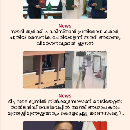
News
സൗദി-തുർക്കി-പാകിസ്താൻ പ്രതിരോധ കരാർ;
പുതിയ സൈനിക ചേരിയല്ലെന്ന് സൗദി അറേബ്യ,
വിമർശനവുമായി ഇറാൻ
News
ടീച്ചറുടെ മുന്നിൽ നിൽക്കുമ്പോഴാണ് വെടിയേറ്റത്;
തായ്‌ലൻഡ് വെടിവെപ്പിൽ അഞ്ച് അധ്യാപകരും
മുത്തശ്ശീമുത്തശ്ശന്മാരും കൊല്ലപ്പെട്ടു, മരണസംഖ്യ 7;
ഞെട്ടിക്കുന്ന വെളിപ്പെടുത്തലുകൾ