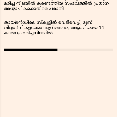
മരിച്ച നിലയിൽ കണ്ടെത്തിയ സംഭവത്തിൽ പ്രധാന
അധ്യാപികക്കെതിരെ പരാതി
തായ്‌ലൻഡിലെ സ്‌കൂളിൽ വെടിവെപ്പ്; മൂന്ന്
വിദ്യാർഥികളടക്കം ആറ് മരണം, അക്രമിയായ 14
കാരനും മരിച്ചനിലയിൽ