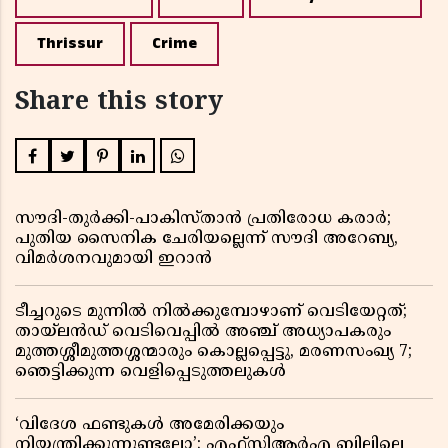
Thrissur
Crime
Share this story
സൗദി-തുർക്കി-പാകിസ്താൻ പ്രതിരോധ കരാർ;
പുതിയ സൈനിക ചേരിയല്ലെന്ന് സൗദി അറേബ്യ,
വിമർശനവുമായി ഇറാൻ
ടീച്ചറുടെ മുന്നിൽ നിൽക്കുമ്പോഴാണ് വെടിയേറ്റത്;
തായ്‌ലൻഡ് വെടിവെപ്പിൽ അഞ്ച് അധ്യാപകരും
മുത്തശ്ശീമുത്തശ്ശന്മാരും കൊല്ലപ്പെട്ടു, മരണസംഖ്യ 7;
ഞെട്ടിക്കുന്ന വെളിപ്പെടുത്തലുകൾ
‘വിദേശ ഫണ്ടുകൾ അമേരിക്കയും
നിയന്ത്രിക്കുന്നുണ്ടല്ലോ’; എഫ്സിആർഎ ബില്ലിലെ