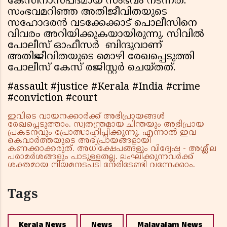
കേസിനാസ്പദമായ സംഭവം നടന്നത്.
സംഭവമറിഞ്ഞ അതിജീവിതയുടെ
സഹോദരന്‍ വടക്കേക്കാട് പൊലീസിനെ
വിവരം അറിയിക്കുകയായിരുന്നു. സിവില്‍
പോലീസ് ഓഫീസര്‍ ബിന്ദുവാണ്
അതിജീവിതയുടെ മൊഴി രേഖപ്പെടുത്തി
പോലീസ് കേസ് രജിസ്റ്റര്‍ ചെയ്തത്.
#assault #justice #Kerala #India #crime
#conviction #court
ഇവിടെ വായനക്കാർക്ക് അഭിപ്രായങ്ങൾ
രേഖപ്പെടുത്താം. സ്വതന്ത്രമായ ചിന്തയും അഭിപ്രായ
പ്രകടനവും പ്രോത്സാഹിപ്പിക്കുന്നു. എന്നാൽ ഇവ
കെവാർത്തയുടെ അഭിപ്രായങ്ങളായി
കണക്കാക്കരുത്. അധിക്ഷേപങ്ങളും വിദ്വേഷ - അശ്ലീല
പരാമർശങ്ങളും പാടുള്ളതല്ല. ലംഘിക്കുന്നവർക്ക്
ശക്തമായ നിയമനടപടി നേരിടേണ്ടി വന്നേക്കാം.
Tags
Kerala News
News
Malayalam News