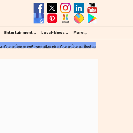
Entertainment
Local-News
More