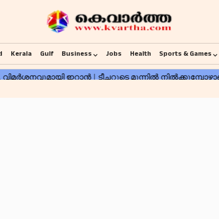
d
Kerala
Gulf
Business
Jobs
Health
Sports & Games