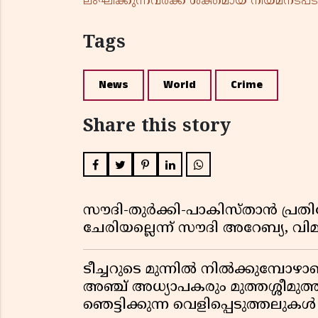
ലംഘിക്കുന്നവർക്ക് ശക്തമായ നിയമനടപടി 
Tags
News
World
Crime
Share this story
സൗദി-തുർക്കി-പാകിസ്താൻ പ്
ചേരിയല്ലെന്ന് സൗദി അറേബ്യ, 
ടീച്ചറുടെ മുന്നിൽ നിൽക്കുമ്പോഴാ
അഞ്ച് അധ്യാപകരും മുത്തശ്ശീമുത്തശ
ഞെട്ടിക്കുന്ന വെളിപ്പെടുത്തലുകൾ