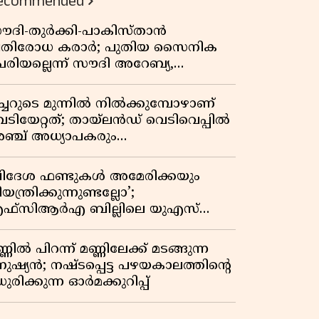
ecommended
ൗദി-തുർക്കി-പാകിസ്താൻ
്രതിരോധ കരാർ; പുതിയ സൈനിക
േരിയല്ലെന്ന് സൗദി അറേബ്യ,
ിമർശനവുമായി ഇറാൻ
ീച്ചറുടെ മുന്നിൽ നിൽക്കുമ്പോഴാണ്
െടിയേറ്റത്; തായ്‌ലൻഡ് വെടിവെപ്പിൽ
ഞ്ച് അധ്യാപകരും
ത്തശ്ശീമുത്തശ്ശന്മാരും കൊല്ലപ്പെട്ടു,
രണസംഖ്യ 7; ഞെട്ടിക്കുന്ന
വിദേശ ഫണ്ടുകൾ അമേരിക്കയും
െളിപ്പെടുത്തലുകൾ
യന്ത്രിക്കുന്നുണ്ടല്ലോ’;
ഫ്സിആർഎ ബില്ലിലെ യുഎസ്
ിമർശനങ്ങൾക്ക് മറുപടിയുമായി ഇന്ത്യ
്ണിൽ പിറന്ന് മണ്ണിലേക്ക് മടങ്ങുന്ന
നുഷ്യൻ; നഷ്ടപ്പെട്ട പഴയകാലത്തിൻ്റെ
ുരിക്കുന്ന ഓർമക്കുറിപ്പ്