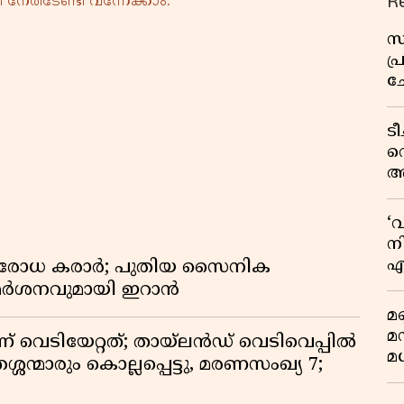
R
നേരിടേണ്ടി വന്നേക്കാം.
സ
പ
ച
വ
ട
വ
അ
മു
മ
‘
വ
നി
എ
രതിരോധ കരാർ; പുതിയ സൈനിക
വ
വിമർശനവുമായി ഇറാൻ
മണ
മ
ണ് വെടിയേറ്റത്; തായ്‌ലൻഡ് വെടിവെപ്പിൽ
മധ
്ശന്മാരും കൊല്ലപ്പെട്ടു, മരണസംഖ്യ 7;