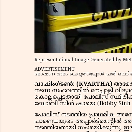
Representational Image Generated by Met
ADVERTISEMENT
മോഷണ ശ്രമം ചെറുത്തപ്പോള്‍ പ്രതി വെടിയ
വാഷിംഗ്ടൺ: (KVARTHA)
അമേരി
നടന്ന സംഭവത്തിൽ നേപ്പാളി വിദ്യാ
കൊല്ലപ്പെട്ടതായി പോലീസ് സ്ഥി
ബോബി സിൻ ഷായെ (Bobby Sinh Sha
പോലീസ് നടത്തിയ പ്രാഥമിക അ
പാണ്ഡെയുടെ അപ്പാർട്ട്‌മെന്റിൽ 
നടത്തിയതായി സംശയിക്കുന്നു. ഈ