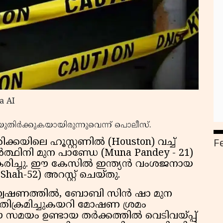
a AI
ുതിര്‍ക്കുകയായിരുന്നുവെന്ന് പൊലീസ്.
F
ക്കയിലെ ഹൂസ്റ്റണിൽ (Houston) വച്ച്
ർത്ഥിനി മുന പാണ്ഡേ (Muna Pandey - 21)
രീകരിച്ചു. ഈ കേസിൽ ഇന്ത്യൻ വംശജനായ
h-52) അറസ്റ്റ് ചെയ്തു.
ന്വേഷണത്തിൽ, ബോബി സിൻ ഷാ മുന
അതിക്രമിച്ചുകയറി മോഷണ ശ്രമം
 സമയം ഉണ്ടായ തർക്കത്തിൽ വെടിവയ്പ്പ്