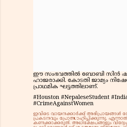
ഈ സംഭവത്തിൽ ബോബി സിൻ ഷായെ
ഹാജരാക്കി. കോടതി ജാമ്യം നിഷേ
പ്രാഥമിക ഘട്ടത്തിലാണ്.
#Houston #NepaleseStudent #Ind
#CrimeAgainstWomen
ഇവിടെ വായനക്കാർക്ക് അഭിപ്രായങ്ങൾ രേഖപ
പ്രകടനവും പ്രോത്സാഹിപ്പിക്കുന്നു. എന
കണക്കാക്കരുത്. അധിക്ഷേപങ്ങളും വിദ്വേഷ