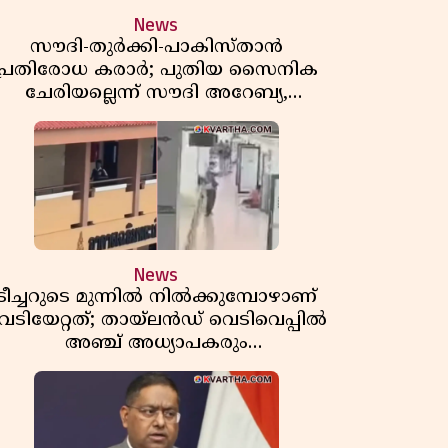
News
സൗദി-തുർക്കി-പാകിസ്താൻ
പ്രതിരോധ കരാർ; പുതിയ സൈനിക
ചേരിയല്ലെന്ന് സൗദി അറേബ്യ,
വിമർശനവുമായി ഇറാൻ
News
ടീച്ചറുടെ മുന്നിൽ നിൽക്കുമ്പോഴാണ്
െടിയേറ്റത്; തായ്‌ലൻഡ് വെടിവെപ്പിൽ
അഞ്ച് അധ്യാപകരും
മുത്തശ്ശീമുത്തശ്ശന്മാരും കൊല്ലപ്പെട്ടു,
മരണസംഖ്യ 7; ഞെട്ടിക്കുന്ന
വെളിപ്പെടുത്തലുകൾ