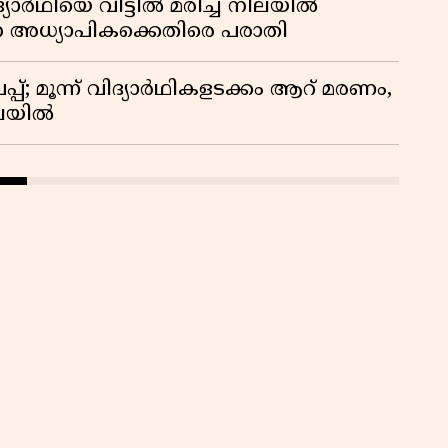
ദ്യാർഥിയെ വീട്ടിൽ മരിച്ച നിലയിൽ
ന അധ്യാപികക്കെതിരെ പരാതി
്; മൂന്ന് വിദ്യാർഥികളടക്കം ആറ് മരണം,
ിലയിൽ