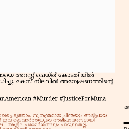
വ
 അറസ്റ്റ് ചെയ്ത് കോടതിയിൽ
ധിച്ചു. കേസ് നിലവിൽ അന്വേഷണത്തിന്റെ
ianAmerican #Murder #JusticeForMuna
മ
്പെടുത്താം. സ്വതന്ത്രമായ ചിന്തയും അഭിപ്രായ
്നാൽ ഇവ കെവാർത്തയുടെ അഭിപ്രായങ്ങളായി
 - അശ്ലീല പരാമർശങ്ങളും പാടുള്ളതല്ല.