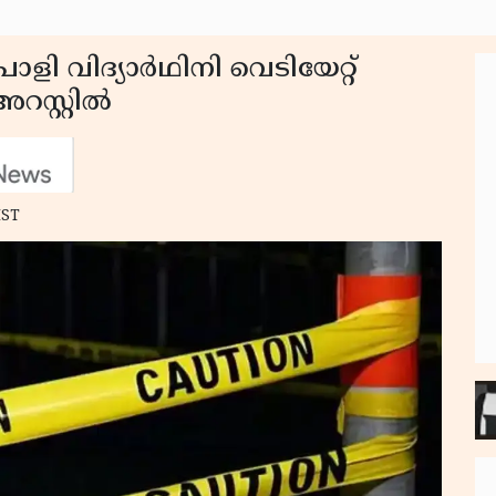
ളി വിദ്യാര്‍ഥിനി വെടിയേറ്റ്
റസ്റ്റില്‍
IST