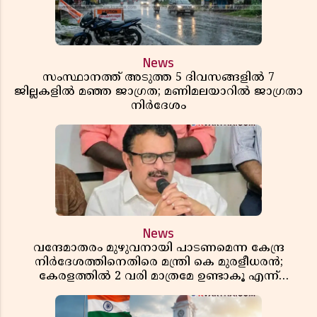
News
സംസ്ഥാനത്ത് അടുത്ത 5 ദിവസങ്ങളിൽ 7
ജില്ലകളിൽ മഞ്ഞ ജാഗ്രത; മണിമലയാറിൽ ജാഗ്രതാ
നിർദേശം
News
വന്ദേമാതരം മുഴുവനായി പാടണമെന്ന കേന്ദ്ര
നിർദേശത്തിനെതിരെ മന്ത്രി കെ മുരളീധരൻ;
കേരളത്തിൽ 2 വരി മാത്രമേ ഉണ്ടാകൂ എന്ന്
പ്രതികരണം