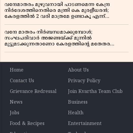
വന്ദേമാതരം മുഴുവനായി പാടണമെന്ന കേന്ദ്ര
നിർദേശത്തിനെതിരെ മന്ത്രി കെ മുരളീധരൻ;
കേരളത്തിൽ 2 വരി മാത്രമേ ഉണ്ടാകൂ എന്ന്
പ്രതികരണം
വന്ദേ മാതരം നിർബന്ധമാക്കുമ്പോൾ;
സംഘപരിവാർ അജണ്ടയ്ക്ക് മുന്നിൽ
മുട്ടുമടക്കുന്നതാണോ കേരളത്തിന്റെ മതേതര
പാരമ്പര്യം?
Home
About Us
Contact Us
Privacy Policy
Grievance Redressal
Join Kvartha Team Club
News
Business
Jobs
Health
Food & Recipes
Entertainment