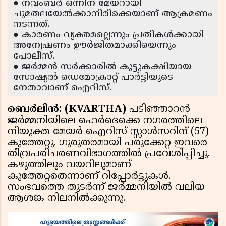
● നവംബർ ഒന്നിന് മേയറായി
ചുമതലയേൽക്കാനിരിക്കെയാണ് ആക്രമണം
നടന്നത്.
● കാരണം വ്യക്തമല്ലെന്നും പ്രതികൾക്കായി
അന്വേഷണം ഊർജിതമാക്കിയെന്നും
പോലീസ്.
● ജർമ്മൻ സർക്കാരിൽ കൂട്ടുകക്ഷിയായ
സോഷ്യൽ ഡെമോക്രാറ്റ് പാർട്ടിയുടെ
നേതാവാണ് ഐറിസ്.
ബെർലിൻ: (KVARTHA)
പടിഞ്ഞാറൻ
ജർമ്മനിയിലെ ഹെർദെക്കെ നഗരത്തിലെ
നിയുക്ത മേയർ ഐറിസ് സ്സാൾസറിന് (57)
കുത്തേറ്റു. ഗുരുതരമായി പരുക്കേറ്റ ഇവരെ
തീവ്രപരിചരണവിഭാഗത്തിൽ പ്രവേശിപ്പിച്ചു.
കഴുത്തിലും വയറിലുമാണ്
കുത്തേറ്റതെന്നാണ് റിപ്പോർട്ടുകൾ.
സംഭവത്തെ തുടർന്ന് ജർമ്മനിയിൽ വലിയ
ആശങ്ക നിലനിൽക്കുന്നു.