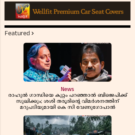
Featured
News
രാഹുൽ ഗാന്ധിയെ കുറ്റം പറഞ്ഞാൽ ബിജെപിക്ക്
സുഖിക്കും; ശശി തരൂരിന്റെ വിമർശനത്തിന്
മറുപടിയുമായി കെ സി വേണുഗോപാൽ