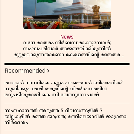
News
വന്ദേ മാതരം നിർബന്ധമാക്കുമ്പോൾ;
സംഘപരിവാർ അജണ്ടയ്ക്ക് മുന്നിൽ
മുട്ടുമടക്കുന്നതാണോ കേരളത്തിന്റെ മതേതര
പാരമ്പര്യം?
Recommended
രാഹുൽ ഗാന്ധിയെ കുറ്റം പറഞ്ഞാൽ ബിജെപിക്ക്
സുഖിക്കും; ശശി തരൂരിന്റെ വിമർശനത്തിന്
മറുപടിയുമായി കെ സി വേണുഗോപാൽ
സംസ്ഥാനത്ത് അടുത്ത 5 ദിവസങ്ങളിൽ 7
ജില്ലകളിൽ മഞ്ഞ ജാഗ്രത; മണിമലയാറിൽ ജാഗ്രതാ
നിർദേശം