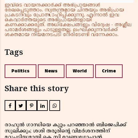
ഇവിടെ വായനക്കാർക്ക് അഭിപ്രായങ്ങൾ
രേഖപ്പെടുത്താം. സ്വതന്ത്രമായ ചിന്തയും അഭിപ്രായ
പ്രകടനവും പ്രോത്സാഹിപ്പിക്കുന്നു. എന്നാൽ ഇവ
കെവാർത്തയുടെ അഭിപ്രായങ്ങളായി
കണക്കാക്കരുത്. അധിക്ഷേപങ്ങളും വിദ്വേഷ - അശ്ലീല
പരാമർശങ്ങളും പാടുള്ളതല്ല. ലംഘിക്കുന്നവർക്ക്
ശക്തമായ നിയമനടപടി നേരിടേണ്ടി വന്നേക്കാം.
Tags
Politics
News
World
Crime
Share this story
രാഹുൽ ഗാന്ധിയെ കുറ്റം പറഞ്ഞാൽ ബിജെപിക്ക്
സുഖിക്കും; ശശി തരൂരിന്റെ വിമർശനത്തിന്
മറുപടിയുമായി കെ സി വേണുഗോപാൽ