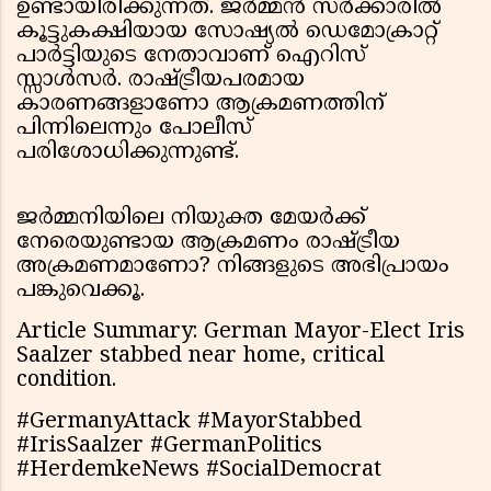
ഉണ്ടായിരിക്കുന്നത്. ജർമ്മൻ സർക്കാരിൽ
കൂട്ടുകക്ഷിയായ സോഷ്യൽ ഡെമോക്രാറ്റ്
പാർട്ടിയുടെ നേതാവാണ് ഐറിസ്
സ്സാൾസർ. രാഷ്ട്രീയപരമായ
കാരണങ്ങളാണോ ആക്രമണത്തിന്
പിന്നിലെന്നും പോലീസ്
പരിശോധിക്കുന്നുണ്ട്.
ജർമ്മനിയിലെ നിയുക്ത മേയർക്ക്
നേരെയുണ്ടായ ആക്രമണം രാഷ്ട്രീയ
അക്രമണമാണോ? നിങ്ങളുടെ അഭിപ്രായം
പങ്കുവെക്കൂ.
Article Summary: German Mayor-Elect Iris
Saalzer stabbed near home, critical
condition.
#GermanyAttack #MayorStabbed
#IrisSaalzer #GermanPolitics
#HerdemkeNews #SocialDemocrat