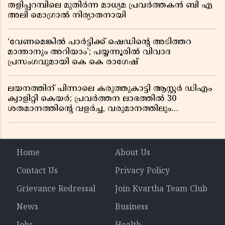
തളിപ്പറമ്പിലെ മുതിർന്ന മാധ്യമ പ്രവർത്തകൻ ബി എ
അലി മൊഗ്രാൽ നിര്യാതനായി
‘വേണമെങ്കിൽ പാർട്ടിക്ക് ഷെഡിൻ്റെ അടിത്തറ
മാന്താനും അറിയാം’; പയ്യന്നൂരിൽ വിവാദ
പ്രസംഗവുമായി കെ കെ രാഗേഷ്
ലയനത്തിന് പിന്നാലെ കരുത്തുകാട്ടി ആസ്റ്റർ ഡിഎം
ക്വാളിറ്റി കെയർ; പ്രവർത്തന ലാഭത്തിൽ 30
ശതമാനത്തിൻ്റെ വളർച്ച, വരുമാനത്തിലും
ലാഭത്തിലും വൻ കുതിപ്പ് രേഖപ്പെടുത്തി ആദ്യ പാദ
റിപ്പോർട്ട് പുറത്ത്
Home
About Us
Contact Us
Privacy Policy
Grievance Redressal
Join Kvartha Team Club
News
Business