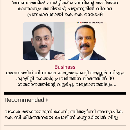
‘വേണമെങ്കിൽ പാർട്ടിക്ക് ഷെഡിൻ്റെ അടിത്തറ
മാന്താനും അറിയാം’; പയ്യന്നൂരിൽ വിവാദ
പ്രസംഗവുമായി കെ കെ രാഗേഷ്
Business
ലയനത്തിന് പിന്നാലെ കരുത്തുകാട്ടി ആസ്റ്റർ ഡിഎം
ക്വാളിറ്റി കെയർ; പ്രവർത്തന ലാഭത്തിൽ 30
ശതമാനത്തിൻ്റെ വളർച്ച, വരുമാനത്തിലും
ലാഭത്തിലും വൻ കുതിപ്പ് രേഖപ്പെടുത്തി ആദ്യ പാദ
റിപ്പോർട്ട് പുറത്ത്
Recommended
വടകര മയക്കുമരുന്ന് കേസ്; ബിആർസി അധ്യാപിക
കെ സി കീർത്തനയെ പോലീസ് കസ്റ്റഡിയിൽ വിട്ടു