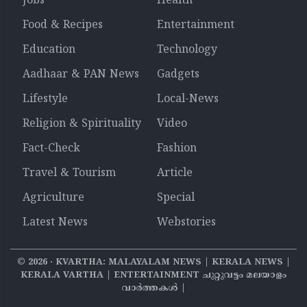
Jobs
Health
Food & Recipes
Entertainment
Education
Technology
Aadhaar & PAN News
Gadgets
Lifestyle
Local-News
Religion & Spirituality
Video
Fact-Check
Fashion
Travel & Tourism
Article
Agriculture
Special
Latest News
Webstories
©
2026
‧ KVARTHA: MALAYALAM NEWS | KERALA NEWS |
KERALA VARTHA | ENTERTAINMENT ചുറ്റുവട്ടം മലയാളം
വാര്‍ത്തകൾ |