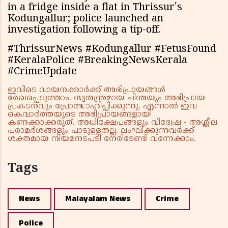
in a fridge inside a flat in Thrissur's
Kodungallur; police launched an
investigation following a tip-off.
#ThrissurNews #Kodungallur #FetusFound
#KeralaPolice #BreakingNewsKerala
#CrimeUpdate
ഇവിടെ വായനക്കാർക്ക് അഭിപ്രായങ്ങൾ
രേഖപ്പെടുത്താം. സ്വതന്ത്രമായ ചിന്തയും അഭിപ്രായ
പ്രകടനവും പ്രോത്സാഹിപ്പിക്കുന്നു. എന്നാൽ ഇവ
കെവാർത്തയുടെ അഭിപ്രായങ്ങളായി
കണക്കാക്കരുത്. അധിക്ഷേപങ്ങളും വിദ്വേഷ - അശ്ലീല
പരാമർശങ്ങളും പാടുള്ളതല്ല. ലംഘിക്കുന്നവർക്ക്
ശക്തമായ നിയമനടപടി നേരിടേണ്ടി വന്നേക്കാം.
Tags
News
Malayalam News
Crime
Police