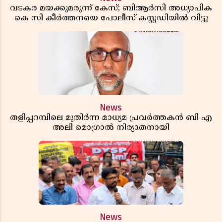
വടകര മയക്കുമരുന്ന് കേസ്; ബിആർസി അധ്യാപിക
കെ സി കീർത്തനയെ പോലീസ് കസ്റ്റഡിയിൽ വിട്ടു
News
തളിപ്പറമ്പിലെ മുതിർന്ന മാധ്യമ പ്രവർത്തകൻ ബി എ
അലി മൊഗ്രാൽ നിര്യാതനായി
News