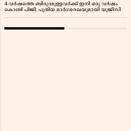
4 വർഷത്തെ ബിരുദമുള്ളവർക്ക് ഇനി ഒരു വർഷം
കൊണ്ട് പിജി; പുതിയ മാർഗരേഖയുമായി യുജിസി