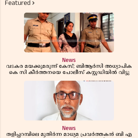
Featured
News
വടകര മയക്കുമരുന്ന് കേസ്; ബിആർസി അധ്യാപിക
കെ സി കീർത്തനയെ പോലീസ് കസ്റ്റഡിയിൽ വിട്ടു
News
തളിപ്പറമ്പിലെ മുതിർന്ന മാധ്യമ പ്രവർത്തകൻ ബി എ