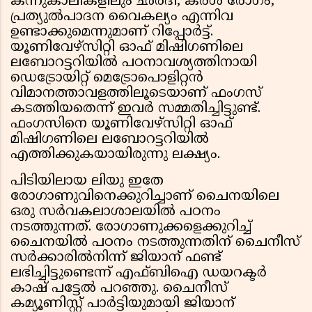
കന്നുകാലികളിലും ഛർദി, കരൾ രോഗം,
പ്രത്യുൽപാദന വൈകല്യം എന്നിവ
ഉണ്ടാക്കുമെന്നുമാണ് റിപ്പോർട്ട്.
യൂണിവേഴ്‌സിറ്റി ഓഫ് മിഷിഗണിലെ
ലബോറട്ടറിയിൽ പഠനാവശ്യത്തിനായി
ഡെട്രോയിറ്റ് മെട്രോപൊളിറ്റൻ
വിമാനത്താവളത്തിലൂടെയാണ് ഫംഗസ്
കടത്തിയതെന്ന് ഇവർ സമ്മതിച്ചിട്ടുണ്ട്.
ഫംഗസിനെ യൂണിവേഴ്‌സിറ്റി ഓഫ്
മിഷിഗണിലെ ലബോറട്ടറിയിൽ
എത്തിക്കുകയായിരുന്നു ലക്ഷ്യം.
പിടിയിലായ ലിയു ഇതേ
രോഗാണുവിനെക്കുറിച്ചാണ് ചൈനയിലെ
ഒരു സർവകലാശാലയിൽ പഠനം
നടത്തുന്നത്. രോഗാണുക്കളെക്കുറിച്ച്
ചൈനയിൽ പഠനം നടത്തുന്നതിന് ചൈനീസ്
സർക്കാരിൽനിന്ന് ജിയാന് ഫണ്ട്
ലഭിച്ചിട്ടുണ്ടെന്ന് എഫ്ബിഐ ഡയറക്ടർ
കാഷ് പട്ടേൽ പറഞ്ഞു. ചൈനീസ്
കമ്യൂണിസ്റ്റ് പാർട്ടിയുമായി ജിയാന്