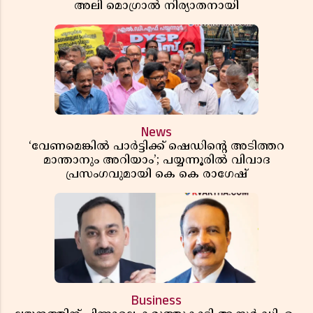
അലി മൊഗ്രാൽ നിര്യാതനായി
News
‘വേണമെങ്കിൽ പാർട്ടിക്ക് ഷെഡിൻ്റെ അടിത്തറ
മാന്താനും അറിയാം’; പയ്യന്നൂരിൽ വിവാദ
പ്രസംഗവുമായി കെ കെ രാഗേഷ്
Business