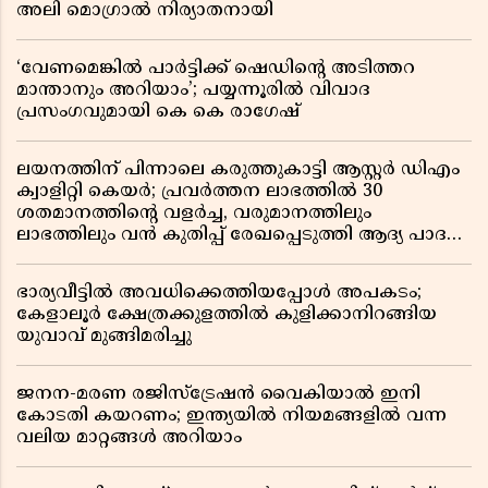
അലി മൊഗ്രാൽ നിര്യാതനായി
‘വേണമെങ്കിൽ പാർട്ടിക്ക് ഷെഡിൻ്റെ അടിത്തറ
മാന്താനും അറിയാം’; പയ്യന്നൂരിൽ വിവാദ
പ്രസംഗവുമായി കെ കെ രാഗേഷ്
ലയനത്തിന് പിന്നാലെ കരുത്തുകാട്ടി ആസ്റ്റർ ഡിഎം
ക്വാളിറ്റി കെയർ; പ്രവർത്തന ലാഭത്തിൽ 30
ശതമാനത്തിൻ്റെ വളർച്ച, വരുമാനത്തിലും
ലാഭത്തിലും വൻ കുതിപ്പ് രേഖപ്പെടുത്തി ആദ്യ പാദ
റിപ്പോർട്ട് പുറത്ത്
ഭാര്യവീട്ടിൽ അവധിക്കെത്തിയപ്പോൾ അപകടം;
കേളാലൂർ ക്ഷേത്രക്കുളത്തിൽ കുളിക്കാനിറങ്ങിയ
യുവാവ് മുങ്ങിമരിച്ചു
ജനന-മരണ രജിസ്ട്രേഷൻ വൈകിയാൽ ഇനി
കോടതി കയറണം; ഇന്ത്യയിൽ നിയമങ്ങളിൽ വന്ന
വലിയ മാറ്റങ്ങൾ അറിയാം