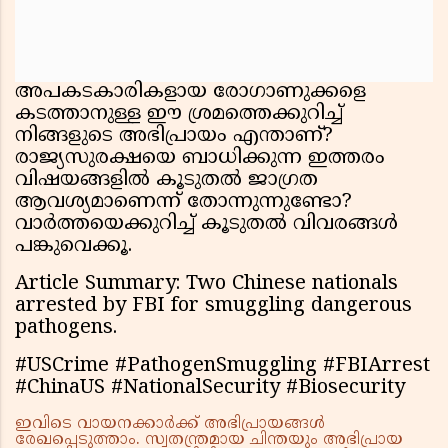
അപകടകാരികളായ രോഗാണുക്കളെ
കടത്താനുള്ള ഈ ശ്രമത്തെക്കുറിച്ച്
നിങ്ങളുടെ അഭിപ്രായം എന്താണ്?
രാജ്യസുരക്ഷയെ ബാധിക്കുന്ന ഇത്തരം
വിഷയങ്ങളിൽ കൂടുതൽ ജാഗ്രത
ആവശ്യമാണെന്ന് തോന്നുന്നുണ്ടോ?
വാർത്തയെക്കുറിച്ച് കൂടുതൽ വിവരങ്ങൾ
പങ്കുവെക്കൂ.
Article Summary: Two Chinese nationals
arrested by FBI for smuggling dangerous
pathogens.
#USCrime #PathogenSmuggling #FBIArrest
#ChinaUS #NationalSecurity #Biosecurity
ഇവിടെ വായനക്കാർക്ക് അഭിപ്രായങ്ങൾ
രേഖപ്പെടുത്താം. സ്വതന്ത്രമായ ചിന്തയും അഭിപ്രായ