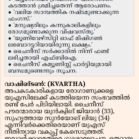
കടത്താൻ ശ്രമിച്ചതെന്ന് ആരോപണം.
● 'വലിയ സാമ്പത്തിക നഷ്ടമുണ്ടാക്കുന്ന
ഫംഗസ്.'
● 'മനുഷ്യരിലും കന്നുകാലികളിലും
രോഗമുണ്ടാക്കുന്ന വിഷവസ്തു.'
● 'യൂണിവേഴ്‌സിറ്റി ഓഫ് മിഷിഗൺ
ലബോറട്ടറിയായിരുന്നു ലക്ഷ്യം.'
● ചൈനീസ് സർക്കാരിൽ നിന്ന് ഫണ്ട്
ലഭിച്ചതായി എഫ്ബിഐ.
● ചൈനീസ് കമ്യൂണിസ്റ്റ് പാർട്ടിയുമായി
ബന്ധമുണ്ടെന്നും സൂചന.
വാഷിങ്ടൺ: (KVARTHA)
അപകടകാരികളായ രോഗാണുക്കളെ
യുഎസിലേക്ക് കടത്തിയെന്ന സംഭവത്തില്‍
രണ്ട് പേർ പിടിയിലായി. ചൈനീസ്
പൗരന്മാരായ യുൻക്വിങ് ജിയാൻ (33),
സുഹൃത്തായ സുൻയോങ് ലിയു (34)
എന്നിവർക്കെതിരെയാണ് യുഎസ്
നീതിന്യായ വകുപ്പ് കേസെടുത്തത്.