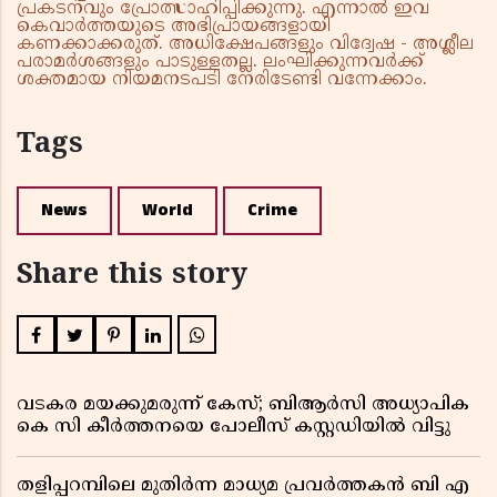
പ്രകടനവും പ്രോത്സാഹിപ്പിക്കുന്നു. എന്നാൽ ഇവ
കെവാർത്തയുടെ അഭിപ്രായങ്ങളായി
കണക്കാക്കരുത്. അധിക്ഷേപങ്ങളും വിദ്വേഷ - അശ്ലീല
പരാമർശങ്ങളും പാടുള്ളതല്ല. ലംഘിക്കുന്നവർക്ക്
ശക്തമായ നിയമനടപടി നേരിടേണ്ടി വന്നേക്കാം.
Tags
News
World
Crime
Share this story
വടകര മയക്കുമരുന്ന് കേസ്; ബിആർസി അധ്യാപിക
കെ സി കീർത്തനയെ പോലീസ് കസ്റ്റഡിയിൽ വിട്ടു
തളിപ്പറമ്പിലെ മുതിർന്ന മാധ്യമ പ്രവർത്തകൻ ബി എ