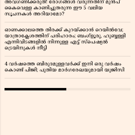
അവഗണിക്കരുത്! രോഗങ്ങൾ വരുന്നതിന് മുൻപ്
കൈവെള്ള കാണിച്ചുതരുന്ന ഈ 5 വലിയ
സൂചനകൾ അറിയാമോ?
ഓണക്കാലത്തെ തിരക്ക് കുറയ്ക്കാൻ റെയിൽവേ;
യാത്രാക്ലേശത്തിന് പരിഹാരം; ബംഗ്ളൂരു, ഹുബ്ബള്ളി
എന്നിവിടങ്ങളിൽ നിന്നുള്ള എട്ട് സ്പെഷ്യൽ
ട്രെയിനുകൾ നീട്ടി
4 വർഷത്തെ ബിരുദമുള്ളവർക്ക് ഇനി ഒരു വർഷം
കൊണ്ട് പിജി; പുതിയ മാർഗരേഖയുമായി യുജിസി