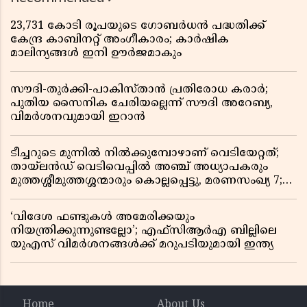
23,731 കോടി രൂപയുടെ ഗോബർധൻ പദ്ധതിക്ക്
കേന്ദ്ര കാബിനറ്റ് അംഗീകാരം; കാർഷിക
മാലിന്യങ്ങൾ ഇനി ഊർജമാകും
സൗദി-തുർക്കി-പാകിസ്താൻ പ്രതിരോധ കരാർ;
പുതിയ സൈനിക ചേരിയല്ലെന്ന് സൗദി അറേബ്യ,
വിമർശനവുമായി ഇറാൻ
ടീച്ചറുടെ മുന്നിൽ നിൽക്കുമ്പോഴാണ് വെടിയേറ്റത്;
തായ്‌ലൻഡ് വെടിവെപ്പിൽ അഞ്ച് അധ്യാപകരും
മുത്തശ്ശീമുത്തശ്ശന്മാരും കൊല്ലപ്പെട്ടു, മരണസംഖ്യ 7;
ഞെട്ടിക്കുന്ന വെളിപ്പെടുത്തലുകൾ
‘വിദേശ ഫണ്ടുകൾ അമേരിക്കയും
നിയന്ത്രിക്കുന്നുണ്ടല്ലോ’; എഫ്സിആർഎ ബില്ലിലെ
യുഎസ് വിമർശനങ്ങൾക്ക് മറുപടിയുമായി ഇന്ത്യ
Home
About Us