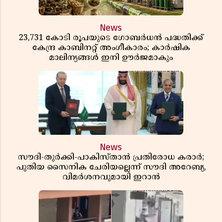
News
23,731 കോടി രൂപയുടെ ഗോബർധൻ പദ്ധതിക്ക്
കേന്ദ്ര കാബിനറ്റ് അംഗീകാരം; കാർഷിക
മാലിന്യങ്ങൾ ഇനി ഊർജമാകും
News
സൗദി-തുർക്കി-പാകിസ്താൻ പ്രതിരോധ കരാർ;
പുതിയ സൈനിക ചേരിയല്ലെന്ന് സൗദി അറേബ്യ,
വിമർശനവുമായി ഇറാൻ