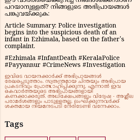
ഈ വാർത്തയെക്കുറിച്ച് നിങ്ങൾക്കെന്താണ്
പറയാനുള്ളത്? നിങ്ങളുടെ അഭിപ്രായങ്ങൾ
പങ്കുവയ്ക്കുക:
Article Summary: Police investigation
begins into the suspicious death of an
infant in Ezhimala, based on the father's
complaint.
#Ezhimala #InfantDeath #KeralaPolice
#Payyannur #CrimeNews #Investigation
ഇവിടെ വായനക്കാർക്ക് അഭിപ്രായങ്ങൾ
രേഖപ്പെടുത്താം. സ്വതന്ത്രമായ ചിന്തയും അഭിപ്രായ
പ്രകടനവും പ്രോത്സാഹിപ്പിക്കുന്നു. എന്നാൽ ഇവ
കെവാർത്തയുടെ അഭിപ്രായങ്ങളായി
കണക്കാക്കരുത്. അധിക്ഷേപങ്ങളും വിദ്വേഷ - അശ്ലീല
പരാമർശങ്ങളും പാടുള്ളതല്ല. ലംഘിക്കുന്നവർക്ക്
ശക്തമായ നിയമനടപടി നേരിടേണ്ടി വന്നേക്കാം.
Tags