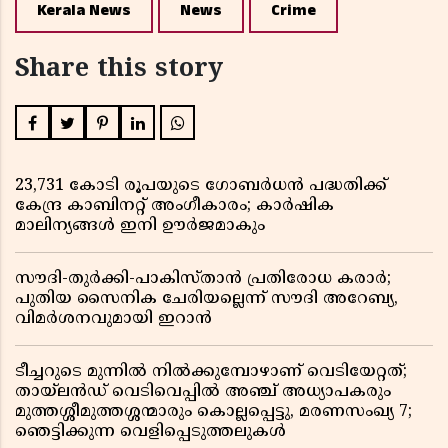
Kerala News
News
Crime
Share this story
23,731 കോടി രൂപയുടെ ഗോബർധൻ പദ്ധതിക്ക്
കേന്ദ്ര കാബിനറ്റ് അംഗീകാരം; കാർഷിക
മാലിന്യങ്ങൾ ഇനി ഊർജമാകും
സൗദി-തുർക്കി-പാകിസ്താൻ പ്രതിരോധ കരാർ;
പുതിയ സൈനിക ചേരിയല്ലെന്ന് സൗദി അറേബ്യ,
വിമർശനവുമായി ഇറാൻ
ടീച്ചറുടെ മുന്നിൽ നിൽക്കുമ്പോഴാണ് വെടിയേറ്റത്;
തായ്‌ലൻഡ് വെടിവെപ്പിൽ അഞ്ച് അധ്യാപകരും
മുത്തശ്ശീമുത്തശ്ശന്മാരും കൊല്ലപ്പെട്ടു, മരണസംഖ്യ 7;
ഞെട്ടിക്കുന്ന വെളിപ്പെടുത്തലുകൾ