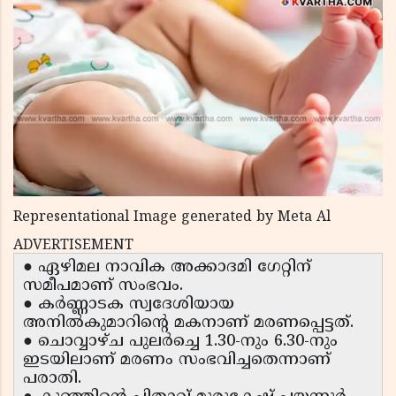
Representational Image generated by Meta Al
ADVERTISEMENT
● ഏഴിമല നാവിക അക്കാദമി ഗേറ്റിന്
സമീപമാണ് സംഭവം.
● കർണ്ണാടക സ്വദേശിയായ
അനിൽകുമാറിൻ്റെ മകനാണ് മരണപ്പെട്ടത്.
● ചൊവ്വാഴ്ച പുലർച്ചെ 1.30-നും 6.30-നും
ഇടയിലാണ് മരണം സംഭവിച്ചതെന്നാണ്
പരാതി.