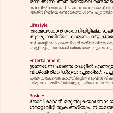
ഒന്നിക്കുന്ന 'അതിരടി'യിലെ രണ്ടാമ
ബേസിൽ ജോസഫ്, ടൊവിനോ തോമസ്, വിനീത് 
'അതിരടി'യിലെ രണ്ടാമത്തെ ഗാനം പുറത്ത
ഈ ക്യാമ്പസ് ആക്ഷൻ ചിത്രം 2026 മേയ് 14 
Lifestyle
'അമ്മയാകാൻ തോന്നിയിട്ടില്ല, കല
തുടരുന്നതിൻ്റെ കാരണം വ്യക്തമാക
നടി ലക്ഷ്മി ഗോപാലസ്വാമി തൻ്റെ വിവാഹത്ത
വെളിപ്പെടുത്തലുകൾ ശ്രദ്ധേയമാകുന്നു. ക
നൃത്തത്തിനും അഭിനയത്തിനും വ്യക്തിസ്
Entertainment
ഇത്തവണ പറഞ്ഞ ഡേറ്റിൽ എത്തുമ
വിക്രമിൻ്റെ 'ധ്രുവനച്ചത്തിരം'; പച
പത്ത് വർഷത്തെ കാത്തിരിപ്പിന് ഒടുവിൽ വി
'ധ്രുവനച്ചത്തിരം' തീയേറ്ററുകളിലേക്ക്.
ബുധനാഴ്ച ചിത്രം ആഗോളതലത്തിൽ റിലീസ
Business
ജോലി മാറാൻ ഒരുങ്ങുകയാണോ? യുഎ
ഗ്രാറ്റുവിറ്റി തുക അറിയാം; നിയമ