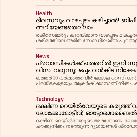
സംവിധാനം ചെയ്ത ചിത്രം കുടുംബപ്രേക്ഷ
Health
ദിവസവും വാഴപ്പഴം കഴിച്ചാൽ! ബിപിയ
അറിയേണ്ടതെല്ലാം
രക്തസമ്മർദ്ദം കുറയ്ക്കാൻ വാഴപ്പഴം മികച
ശരീരത്തിലെ അമിത സോഡിയത്തെ പുറന്തള്ള
രോഗികൾ ശ്രദ്ധിക്കണം.
News
പ്രവാസികൾക്ക് ഖത്തറിൽ ഇനി
വിസ' വരുന്നു; ഒപ്പം വൻകിട നിക്ഷ
ഖത്തർ 10 വർഷത്തെ ദീർഘകാല റെസിഡൻസി
പ്രതിഭകളെയും ആകർഷിക്കാനാണ് നീക്കം. 
ഡോളറായി ഉയർത്തി.
Technology
ദക്ഷിണ റെയിൽവേയുടെ കരുത്ത് 
ലോക്കോമോട്ടീവ്; ഓട്ടോമൊബൈൽ
ചരക്കുനീക്കം; ദൃശ്യങ്ങൾ വൈറൽ
ദക്ഷിണ റെയിൽവേയുടെ അരക്കോണം ലോക്ക
ചരക്കുനീക്കം നടത്തുന്ന ദൃശ്യങ്ങൾ ശ്രദ്ധ
വാഹനങ്ങളുമായാണ് WAG-9HC 42076 എന്ന എ