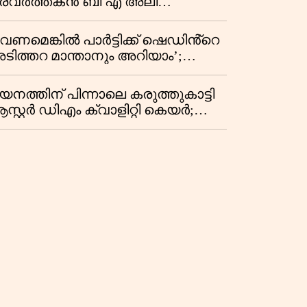
്രവർത്തകൻ ബി എ അലി
ൊഗ്രാൽ നിര്യാതനായി
വേണമെങ്കിൽ പാർട്ടിക്ക് ഷെഡിൻ്റെ
ടിത്തറ മാന്താനും അറിയാം’;
യ്യന്നൂരിൽ വിവാദ
്രസംഗവുമായി കെ കെ രാഗേഷ്
യനത്തിന് പിന്നാലെ കരുത്തുകാട്ടി
സ്റ്റർ ഡിഎം ക്വാളിറ്റി കെയർ;
്രവർത്തന ലാഭത്തിൽ 30
തമാനത്തിൻ്റെ വളർച്ച,
രുമാനത്തിലും ലാഭത്തിലും വൻ
ുതിപ്പ് രേഖപ്പെടുത്തി ആദ്യ പാദ
പ്പോർട്ട് പുറത്ത്