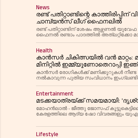
News
രണ്ട് പതിറ്റാണ്ടിന്റെ കാത്തിരിപ്പിന്
ചാമ്പ്യൻസ് ലീഗ് ഫൈനലിൽ
രണ്ട് പതിറ്റാണ്ടിന് ശേഷം ആഴ്സണൽ യുവേ
ഫൈനൽ രണ്ടാം പാദത്തിൽ അത്ലറ്റിക്കോ
പരാജയപ്പെടുത്തിയത്.
Health
കാൻസർ ചികിത്സയിൽ വൻ മാറ്റം: മണ
മിനിറ്റിൽ ഇമ്മ്യൂണോതെറാപ്പി ഇഞ്
കാൻസർ രോഗികൾക്ക് മണിക്കൂറുകൾ നീണ്ട ഡ്രി
നൽകാവുന്ന പുതിയ സംവിധാനം ഇംഗ്ലണ്ടിൽ ന
പതിനായിരക്കണക്കിന് രോഗികൾക്ക് ആശ്വാ
Entertainment
മടക്കയാത്രയ്ക്ക് സമയമായി: 'ദൃശ
മോഹൻലാൽ - ജീത്തു ജോസഫ് കൂട്ടുകെട്ടിലൊരു
കേരളത്തിലെ ആദ്യ ഷോ വിവരങ്ങളും യുഎസ്
Lifestyle