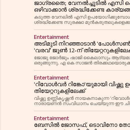
ജാഗ്രതൈ; വേനൽച്ചൂടിൽ എസി പൊട
ഒഴിവാക്കാൻ ശ്രദ്ധിക്കേണ്ട കാര്യങ
കടുത്ത വേനലിൽ എസി ഉപയോഗിക്കുമ്പോൾ സ
ശ്രദ്ധിക്കേണ്ട സുരക്ഷാ മുൻകരുതലുകളെക്ക
സർവീസിംഗ്, ഗ്യാസ് ലീക്കേജ് എന്നിവ പരി
Entertainment
അടിമുടി നിറഞ്ഞാടാൻ 'പോൾസൺ'
'വരവ്' ജൂൺ 12-ന് തിയേറ്ററുകളിലേക്
ജോജു ജോർജും ഷാജി കൈലാസും ആദ്യമായി ഒന
ഒരുങ്ങുന്നു. എ കെ സാജൻ തിരക്കഥയൊരുക്ക
വെള്ളിയാഴ്ച തീയേറ്ററുകളിലെത്തും.
Entertainment
'റിവോൾവർ റിങ്കോ'യുമായി വിഷ്ണു ഉണ്
തിയേറ്ററുകളിലേക്ക്
വിഷ്ണു ഉണ്ണികൃഷ്ണൻ നായകനാകുന്ന 'റിവോൾവർ
നാരായണൻ സംവിധാനം ചെയ്യുന്ന ഈ ചിത്രം 
ഒരു എൻ്റർടൈനറാണ്.
Entertainment
ബേസിൽ ജോസഫ്, ടൊവിനോ തോമസ്