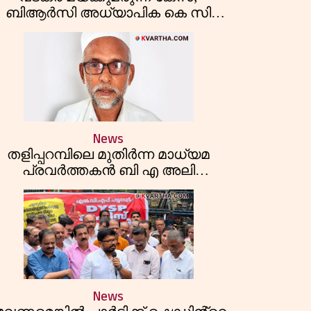
ബിആർസി അധ്യാപിക കെ സി
ീർത്തനയെ പോലീസ് കസ്റ്റഡിയിൽ
വിട്ടു
News
തളിപ്പറമ്പിലെ മുതിർന്ന മാധ്യമ
പ്രവർത്തകൻ ബി എ അലി
മൊഗ്രാൽ നിര്യാതനായി
News