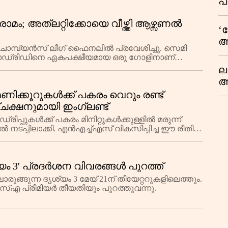
പ
മ
 വിരാമം; അത്ലറ്റിക്കോയെ വീഴ്ത്തി ആഴ്സണൽ
‘
അ
ഫ ചാമ്പ്യൻസ് ലീഗ് ഫൈനലിൽ പ്രവേശിച്ചു. സെമി
പ
 മാഡ്രിഡിനെ ഏകപക്ഷീയമായ ഒരു ഗോളിനാണ്
പ
ല
ആ
പ
ിക്കൂറുകൾക്ക് പകരം വെറും രണ്ട്
ശ
ചക്ഷനുമായി ഇംഗ്ലണ്ട്
വ
പ്പുകൾക്ക് പകരം മിനിറ്റുകൾക്കുള്ളിൽ മരുന്ന്
ക
ടപ്പിലാക്കി. എൻഎച്ച്എസ് വികസിപ്പിച്ച ഈ രീതി
റി
്യം 3' പ്രദർശന വിവരങ്ങൾ പുറത്ത്
ങ്ങുന്ന ദൃശ്യം 3 മേയ് 21ന് തീയേറ്ററുകളിലെത്തും.
എ പ്രീമിയർ തീയതിയും പുറത്തുവന്നു.