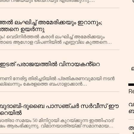
‘
യത്തെ റഷ്യയും ചൈനയും എതിർക്കുന്നു.
ു രാജ്യങ്ങളെയും ചൊടിപ്പി
തൽ ലംഘിച്ച് അമേരിക്കയും ഇറാനും;
്തനെ ഉയർന്നു
ം! വെടിനിർത്തൽ കരാർ ലംഘിച്ച് അമേരിക്കയും
ഇതോടെ ആഗോള വിപണിയിൽ എണ്ണവില കുത്തനെ
 തകർച്ച. യുദ്ധമുഖത്ത
 ഇടത് പരാജയത്തിൽ വിനായകൻ്റെ
നണി നേരിട്ട തിരിച്ചടിയിൽ പ്രതികരണവുമായി നടൻ
ലെന്നും കേരളത്തെ ബംഗാളാക്കാൻ
R
 വ്യക്തമാക്കി.
വ
അബുദാബി-ദുബൈ പാസഞ്ചർ സർവീസ് ഈ
ബ
് റെയിൽ
ക
രാ സമയം 50 മിനിറ്റായി കുറയ്ക്കുന്ന ഇത്തിഹാദ്
വി
ംഭിക്കുന്നു. വിമാനയാത്രയ്ക്ക് സമാനമായ
ത
ന്നത്.