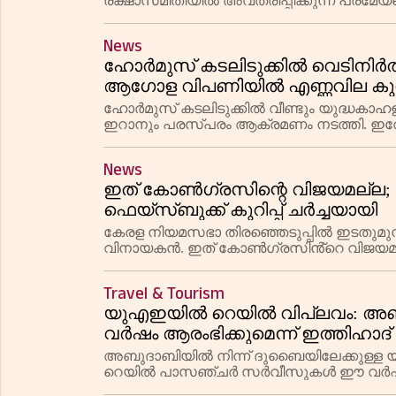
രക്ഷാസമിതിയിൽ അവതരിപ്പിക്കുന്ന പ്രമേ
ഇറാനെതിരെയുള്ള ഉപരോധ നീക്കങ്ങളാണ് ഇര
News
ഹോർമുസ് കടലിടുക്കിൽ വെടിനിർത്
ആഗോള വിപണിയിൽ എണ്ണവില കുത
ഹോർമുസ് കടലിടുക്കിൽ വീണ്ടും യുദ്ധകാഹള
ഇറാനും പരസ്പരം ആക്രമണം നടത്തി. 
ഉയർന്നു. ഏഷ്യൻ ഓഹരി വിപണികളിലും വൻ
News
ഇത് കോൺഗ്രസിന്റെ വിജയമല്ല;
ഫെയ്‌സ്ബുക്ക് കുറിപ്പ് ചർച്ചയായി
കേരള നിയമസഭാ തിരഞ്ഞെടുപ്പിൽ ഇടതുമുന്
വിനായകൻ. ഇത് കോൺഗ്രസിൻ്റെ വിജയമല്
സമ്മതിക്കാത്തവരുടെ വിജയമാണെന്നും താരം
Travel & Tourism
യുഎഇയിൽ റെയിൽ വിപ്ലവം: 
വർഷം ആരംഭിക്കുമെന്ന് ഇത്തിഹാദ
അബുദാബിയിൽ നിന്ന് ദുബൈയിലേക്കുള്ള യാത്
റെയിൽ പാസഞ്ചർ സർവീസുകൾ ഈ വർഷം ആര
സൗകര്യങ്ങളാണ് ട്രെയിനിൽ ഒരുക്കിയിരിക്കു