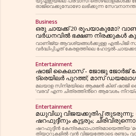
യുഎഇയിലെ പ്രവാസി തൊഴിലാളികൾക്ക് ജോല
രാജിവെക്കുമ്പോഴോ ലഭിക്കുന്ന സേവനാനന്ത
കണക്കാക്കാമെന്ന് വിശദീകരിക്കുന്നു.
Business
ഒരു ചായക്ക് 20 രൂപയാകുമോ? വാണ
വർധനവിൽ ഭക്ഷണ നിരക്കുകൾ കുത
സാധാരണക്കാരും കച്ചവടക്കാരും
വാണിജ്യ ആവശ്യങ്ങൾക്കുള്ള എൽപിജി സിലിണ
വർദ്ധിപ്പിച്ചത് കേരളത്തിലെ ഹോട്ടൽ-ചായക്
ഇതോടെ ഒരു ചായയുടെ വില 20 രൂപയായു
Entertainment
ഷാജി കൈലാസ് - ജോജു ജോർജ് കോ
ട്രെയിലർ പുറത്ത്; മാസ് ഡയലോഗ
മലയാള സിനിമയിലെ ആക്ഷൻ കിങ് ഷാജി കൈ
'വരവ്' എന്ന ചിത്രത്തിൻ്റെ ആവേശം നിറയ്ക
പശ്ചാത്തലത്തിൽ പ്ലാന്റർമാർക്കിടയിലെ കു
Entertainment
മധുവിധു വിജയക്കുതിപ്പ് തുടരുന്നു; 
ഷറഫുദ്ദീനും കൂട്ടരും; ചിരിവിരുന്
ഷറഫുദ്ദീൻ കേന്ദ്രകഥാപാത്രമായെത്തിയ
തിയറ്ററുകളിൽ വൻ വിജയത്തോടെ രണ്ടാം വാരത