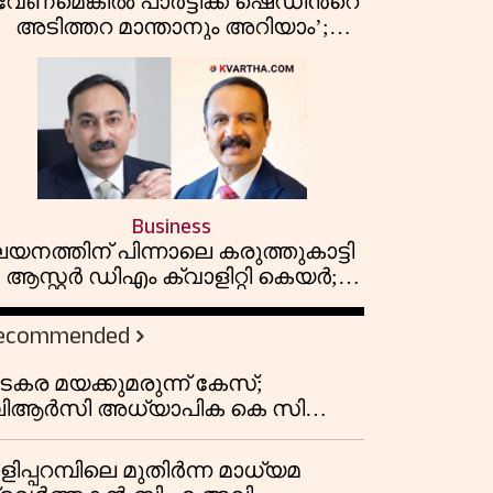
വേണമെങ്കിൽ പാർട്ടിക്ക് ഷെഡിൻ്റെ
അടിത്തറ മാന്താനും അറിയാം’;
പയ്യന്നൂരിൽ വിവാദ
പ്രസംഗവുമായി കെ കെ രാഗേഷ്
Business
ലയനത്തിന് പിന്നാലെ കരുത്തുകാട്ടി
ആസ്റ്റർ ഡിഎം ക്വാളിറ്റി കെയർ;
പ്രവർത്തന ലാഭത്തിൽ 30
ശതമാനത്തിൻ്റെ വളർച്ച,
ecommended
വരുമാനത്തിലും ലാഭത്തിലും വൻ
കുതിപ്പ് രേഖപ്പെടുത്തി ആദ്യ പാദ
ടകര മയക്കുമരുന്ന് കേസ്;
റിപ്പോർട്ട് പുറത്ത്
ിആർസി അധ്യാപിക കെ സി
ീർത്തനയെ പോലീസ് കസ്റ്റഡിയിൽ
ട്ടു
ളിപ്പറമ്പിലെ മുതിർന്ന മാധ്യമ