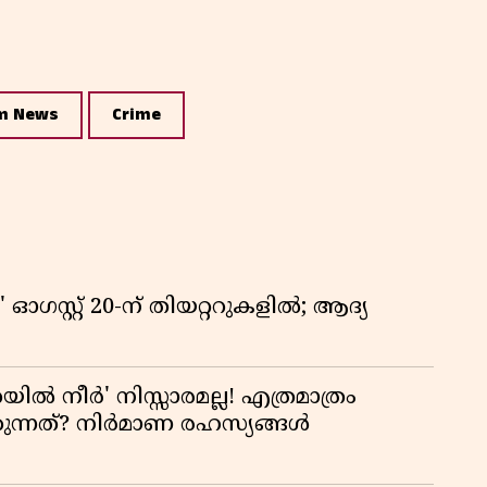
m News
Crime
ഗസ്റ്റ് 20-ന് തിയറ്ററുകളിൽ; ആദ്യ
യിൽ നീർ' നിസ്സാരമല്ല! എത്രമാത്രം
കുന്നത്? നിർമാണ രഹസ്യങ്ങൾ