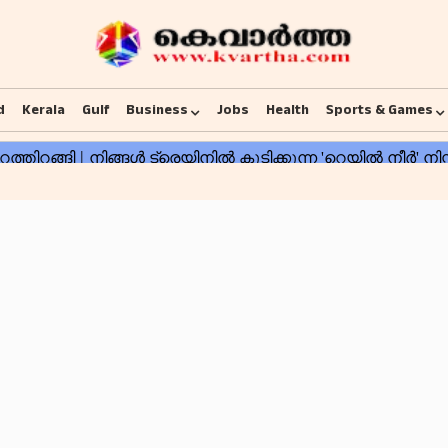
d
Kerala
Gulf
Business
Jobs
Health
Sports & Games