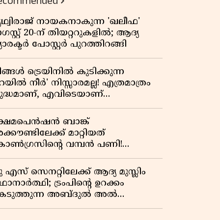
ecommended
പ്രസിഡന്റാകുമോ ട്രംപ്?'
ൃഥ്വിരാജ് നായകനാകുന്ന 'ഖലീഫ'
സ്റ്റ് 20-ന് തിയറ്ററുകളിൽ; ആദ്യ
യാരക്ടർ പോസ്റ്റർ പുറത്തിറങ്ങി
ിങ്ങൾ ട്രെയിനിൽ കുടിക്കുന്ന
െയിൽ നീർ' നിസ്സാരമല്ല! എത്രമാത്രം
ുദ്ധമാണ്, എവിടെയാണ്
ണ്ടാക്കുന്നത്? നിർമാണ രഹസ്യങ്ങൾ
ത്ഭുതപ്പെടുത്തും
്ഷേമപെൻഷൻ ബാങ്ക്
്കൗണ്ടിലേക്ക് മാറ്റിയത്
ോൺഗ്രസിന്റെ വമ്പൻ പണി!
ഹകരണ സംഘങ്ങളെ
ഴിവാക്കുമ്പോൾ വലിയ തിരിച്ചടി
ു എസ് സെനറ്റിലേക്ക് ആദ്യ മുസ്ലിം
ിപിഎമ്മിന്? നഷ്ടമാകുന്നത് ജനകീയ
ഥാനാർത്ഥി; ട്രംപിന്റെ ഉറക്കം
ടിത്തറ!
െടുത്തുന്ന അബ്ദുൽ അൽ
്യിദിന്റെ രാഷ്ട്രീയ തരംഗം!
അവസാന റിപ്പബ്ലിക്കൻ