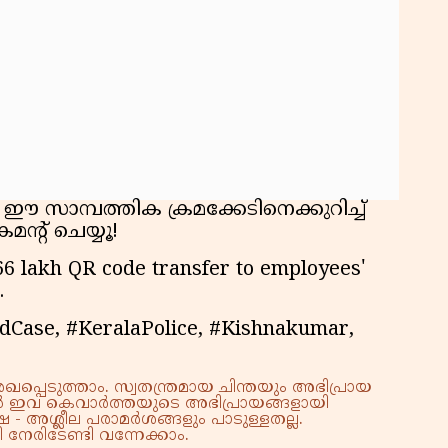
പ്
സാമ്പത്തിക ക്രമക്കേടിനെക്കുറിച്ച്
ന്റ് ചെയ്യൂ!
66 lakh QR code transfer to employees'
.
dCase, #KeralaPolice, #Kishnakumar,
്പെടുത്താം. സ്വതന്ത്രമായ ചിന്തയും അഭിപ്രായ
്നാൽ ഇവ കെവാർത്തയുടെ അഭിപ്രായങ്ങളായി
 - അശ്ലീല പരാമർശങ്ങളും പാടുള്ളതല്ല.
നേരിടേണ്ടി വന്നേക്കാം.