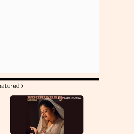
eatured