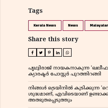
Tags
Kerala News
News
Malayala
Share this story
പൃഥ്വിരാജ് നായകനാകുന്ന 'ഖലീഫ' ഓ
ക്യാരക്ടർ പോസ്റ്റർ പുറത്തിറങ്ങി
നിങ്ങൾ ട്രെയിനിൽ കുടിക്കുന്ന 'റെ
ശുദ്ധമാണ്, എവിടെയാണ് ഉണ്ടാക്
അത്ഭുതപ്പെടുത്തും