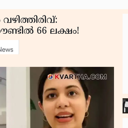
ഴിത്തിരിവ്:
ൗണ്ടിൽ 66 ലക്ഷം!