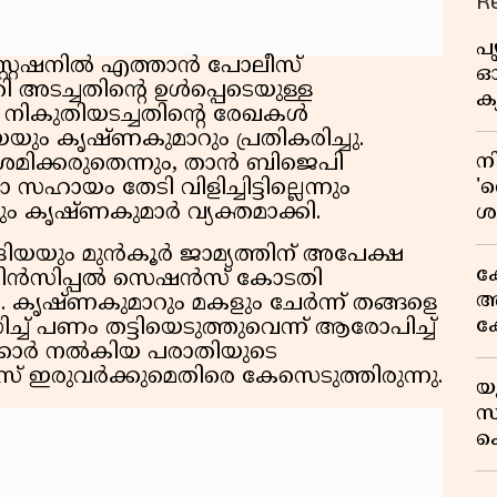
R
പ
്റ്റേഷനിൽ എത്താൻ പോലീസ്
ഓഗ
ുതി അടച്ചതിന്റെ ഉൾപ്പെടെയുള്ള
ക്
. നികുതിയടച്ചതിന്റെ രേഖകൾ
ും കൃഷ്ണകുമാറും പ്രതികരിച്ചു.
ന
്രമിക്കരുതെന്നും, താൻ ബിജെപി
'റ
യം തേടി വിളിച്ചിട്ടില്ലെന്നും
നും കൃഷ്ണകുമാർ വ്യക്തമാക്കി.
ശ
ഉ
ിയയും മുൻകൂർ ജാമ്യത്തിന് അപേക്ഷ
അ
ക
ം പ്രിൻസിപ്പൽ സെഷൻസ് കോടതി
അക
. കൃഷ്ണകുമാറും മകളും ചേർന്ന് തങ്ങളെ
ക
്ച് പണം തട്ടിയെടുത്തുവെന്ന് ആരോപിച്ച്
സ
്കാർ നൽകിയ പരാതിയുടെ
് ഇരുവർക്കുമെതിരെ കേസെടുത്തിരുന്നു.
ഒ
യ
സ
സ്
അ
ക
സയ
'