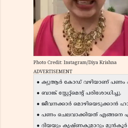
Photo Credit: Instagram/Diya Krishna
ADVERTISEMENT
● ക്യുആർ കോഡ് വഴിയാണ് പണം 
● ബാങ്ക് സ്റ്റേറ്റ്മെൻ്റ് പരിശോധിച്ചു.
● ജീവനക്കാർ മൊഴിയെടുക്കാൻ ഹാജ
● പണം ചെലവാക്കിയത് എങ്ങനെ എന്ന
● ദിയയും കൃഷ്ണകുമാറും മുൻകൂർ ജാ