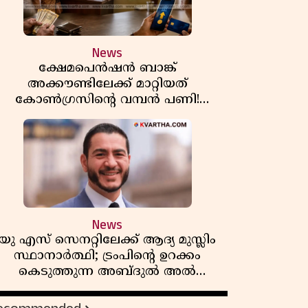
News
ക്ഷേമപെൻഷൻ ബാങ്ക്
അക്കൗണ്ടിലേക്ക് മാറ്റിയത്
കോൺഗ്രസിന്റെ വമ്പൻ പണി!
സഹകരണ സംഘങ്ങളെ
ഒഴിവാക്കുമ്പോൾ വലിയ തിരിച്ചടി
ിപിഎമ്മിന്? നഷ്ടമാകുന്നത് ജനകീയ
അടിത്തറ!
News
യു എസ് സെനറ്റിലേക്ക് ആദ്യ മുസ്ലിം
സ്ഥാനാർത്ഥി; ട്രംപിന്റെ ഉറക്കം
കെടുത്തുന്ന അബ്ദുൽ അൽ
സയ്യിദിന്റെ രാഷ്ട്രീയ തരംഗം!
'അവസാന റിപ്പബ്ലിക്കൻ