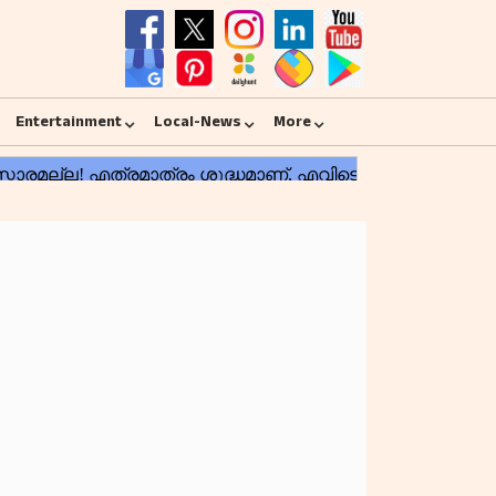
Entertainment
Local-News
More