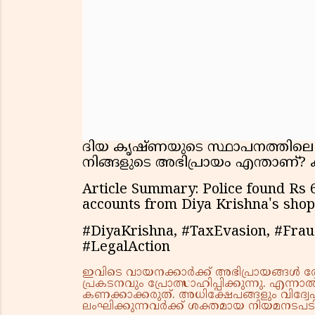
ദിയ കൃഷ്ണയുടെ സ്ഥാപനത്തിലെ ഈ 
നിങ്ങളുടെ അഭിപ്രായം എന്താണ്? കമ
Article Summary: Police found Rs 
accounts from Diya Krishna's shop
#DiyaKrishna, #TaxEvasion, #Frau
#LegalAction
ഇവിടെ വായനക്കാർക്ക് അഭിപ്രായങ്ങൾ രേഖപ
പ്രകടനവും പ്രോത്സാഹിപ്പിക്കുന്നു. എന
കണക്കാക്കരുത്. അധിക്ഷേപങ്ങളും വിദ്വേഷ
ലംഘിക്കുന്നവർക്ക് ശക്തമായ നിയമനടപടി 