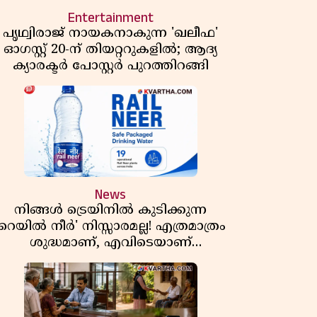
Entertainment
പൃഥ്വിരാജ് നായകനാകുന്ന 'ഖലീഫ'
ഓഗസ്റ്റ് 20-ന് തിയറ്ററുകളിൽ; ആദ്യ
ക്യാരക്ടർ പോസ്റ്റർ പുറത്തിറങ്ങി
News
നിങ്ങൾ ട്രെയിനിൽ കുടിക്കുന്ന
'റെയിൽ നീർ' നിസ്സാരമല്ല! എത്രമാത്രം
ശുദ്ധമാണ്, എവിടെയാണ്
ണ്ടാക്കുന്നത്? നിർമാണ രഹസ്യങ്ങൾ
അത്ഭുതപ്പെടുത്തും