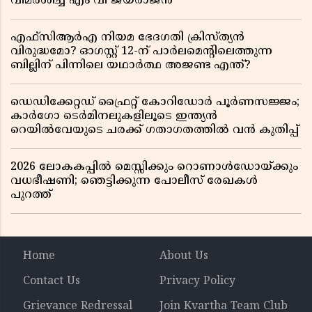
വിമർശിച്ച് എം വി ജയരാജൻ
എഫ്സിആർഎ നിയമ ഭേദഗതി ക്രിസ്ത്യൻ
വിരുദ്ധമോ? ഓഗസ്റ്റ് 12-ന് പാർലമെന്റിലെത്തുന്ന
ബില്ലിന് പിന്നിലെ യഥാർത്ഥ അജണ്ട എന്ത്?
ഡെഡിക്കേറ്റഡ് ഫ്രൈറ്റ് കോറിഡോർ പൂർണസജ്ജം;
കാർഗോ ടെർമിനലുകളിലൂടെ ഇന്ത്യൻ
റെയിൽവേയുടെ ചരക്ക് ഗതാഗതത്തിൽ വൻ കുതിപ്പ്
2026 ലോകകപ്പിൽ മെസ്സിക്കും റൊണാൾഡോയ്ക്കും
വധഭീഷണി; ഞെട്ടിക്കുന്ന പോലീസ് രേഖകൾ
പുറത്ത്
Home
About Us
Contact Us
Privacy Policy
Grievance Redressal
Join Kvartha Team Club