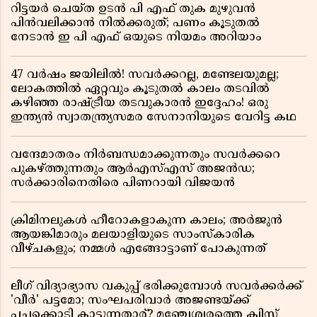
റിട്ടയർ ചെയ്ത ഉടൻ പി എഫ് തുക മുഴുവൻ
പിൻവലിക്കാൻ നിൽക്കരുത്; പണം കൂടുതൽ
നേടാൻ ഇ പി എഫ് ഒയുടെ നിയമം അറിയാം
47 വർഷം ജയിലിൽ! സവർക്കറല്ല, മണ്ടേലയുമല്ല;
ലോകത്തിൽ ഏറ്റവും കൂടുതൽ കാലം തടവിൽ
കഴിഞ്ഞ രാഷ്ട്രീയ തടവുകാരൻ ഇദ്ദേഹം! ഒരു
ഇന്ത്യൻ സ്വാതന്ത്ര്യസമര സേനാനിയുടെ വേറിട്ട കഥ
വന്ദേമാതരം നിർബന്ധമാക്കുന്നതും സവർക്കറെ
പുകഴ്ത്തുന്നതും ആർഎസ്എസ് അജൻഡ;
സർക്കാരിനെതിരെ പിണറായി വിജയൻ
ക്രിമിനലുകൾ ഹീറോകളാകുന്ന കാലം; അർജുൻ
ആയങ്കിമാരും മലയാളിയുടെ സാംസ്കാരിക
വീഴ്ചകളും; നമ്മൾ എങ്ങോട്ടാണ് പോകുന്നത്
ലീഗ് വിദ്യാഭ്യാസ വകുപ്പ് ഭരിക്കുമ്പോൾ സവർക്കർക്ക്
'വീർ' പട്ടമോ; സംഘപരിവാർ അജണ്ടയ്ക്ക്
പച്ചക്കൊടി കാട്ടുന്നതാര്? മഞ്ചേശ്വരത്തെ ക്വിസ്