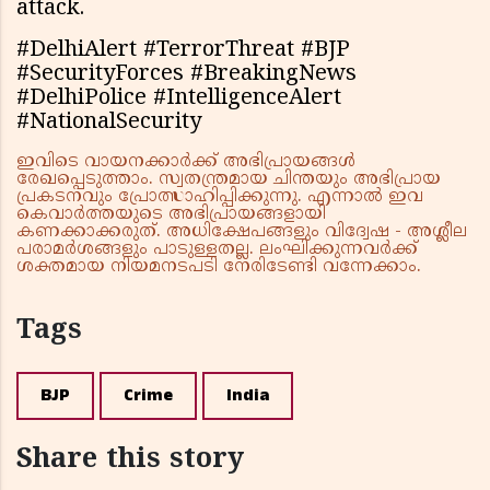
attack.
#DelhiAlert #TerrorThreat #BJP
#SecurityForces #BreakingNews
#DelhiPolice #IntelligenceAlert
#NationalSecurity
ഇവിടെ വായനക്കാർക്ക് അഭിപ്രായങ്ങൾ
രേഖപ്പെടുത്താം. സ്വതന്ത്രമായ ചിന്തയും അഭിപ്രായ
പ്രകടനവും പ്രോത്സാഹിപ്പിക്കുന്നു. എന്നാൽ ഇവ
കെവാർത്തയുടെ അഭിപ്രായങ്ങളായി
കണക്കാക്കരുത്. അധിക്ഷേപങ്ങളും വിദ്വേഷ - അശ്ലീല
പരാമർശങ്ങളും പാടുള്ളതല്ല. ലംഘിക്കുന്നവർക്ക്
ശക്തമായ നിയമനടപടി നേരിടേണ്ടി വന്നേക്കാം.
Tags
BJP
Crime
India
Share this story