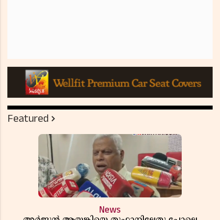
Featured
News
അർജുൻ ആയങ്കിയെ തൂഫാനിലേതു പോലെ