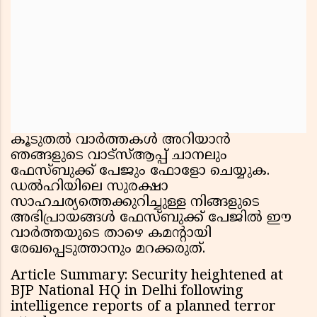
കൂടുതൽ വാര്‍ത്തകൾ അറിയാൻ
ഞങ്ങളുടെ വാട്സ്ആപ്പ് ചാനലും
ഫേസ്ബുക്ക് പേജും ഫോളോ ചെയ്യുക.
ഡൽഹിയിലെ സുരക്ഷാ
സാഹചര്യത്തെക്കുറിച്ചുള്ള നിങ്ങളുടെ
അഭിപ്രായങ്ങൾ ഫേസ്ബുക്ക് പേജില്‍ ഈ
വാർത്തയുടെ താഴെ കമന്റായി
രേഖപ്പെടുത്താനും മറക്കരുത്.
Article Summary: Security heightened at
BJP National HQ in Delhi following
intelligence reports of a planned terror