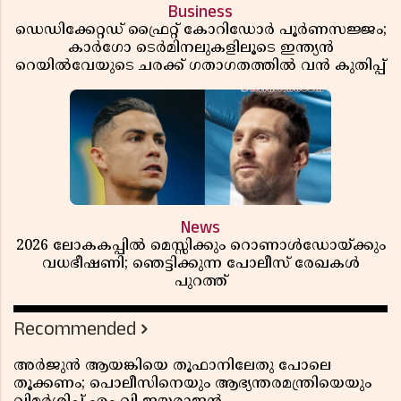
Business
ഡെഡിക്കേറ്റഡ് ഫ്രൈറ്റ് കോറിഡോർ പൂർണസജ്ജം;
കാർഗോ ടെർമിനലുകളിലൂടെ ഇന്ത്യൻ
റെയിൽവേയുടെ ചരക്ക് ഗതാഗതത്തിൽ വൻ കുതിപ്പ്
News
2026 ലോകകപ്പിൽ മെസ്സിക്കും റൊണാൾഡോയ്ക്കും
വധഭീഷണി; ഞെട്ടിക്കുന്ന പോലീസ് രേഖകൾ
പുറത്ത്
Recommended
അർജുൻ ആയങ്കിയെ തൂഫാനിലേതു പോലെ
തൂക്കണം; പൊലീസിനെയും ആഭ്യന്തരമന്ത്രിയെയും