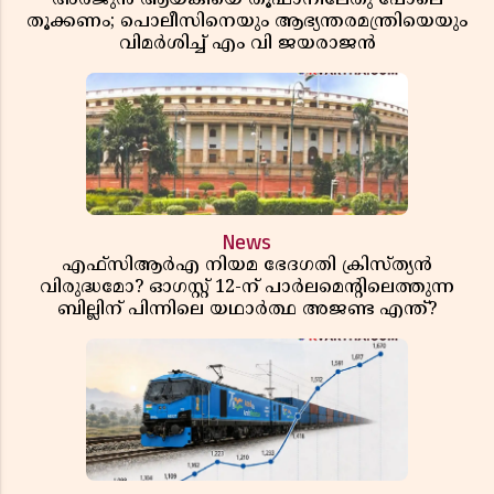
തൂക്കണം; പൊലീസിനെയും ആഭ്യന്തരമന്ത്രിയെയും
വിമർശിച്ച് എം വി ജയരാജൻ
News
എഫ്സിആർഎ നിയമ ഭേദഗതി ക്രിസ്ത്യൻ
വിരുദ്ധമോ? ഓഗസ്റ്റ് 12-ന് പാർലമെന്റിലെത്തുന്ന
ബില്ലിന് പിന്നിലെ യഥാർത്ഥ അജണ്ട എന്ത്?