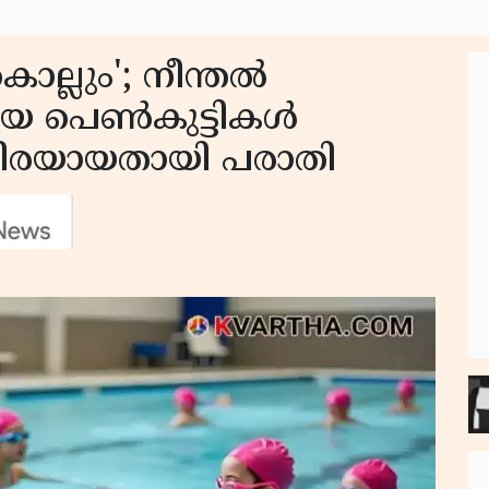
ല്ലും'; നീന്തൽ
ിയ പെൺകുട്ടികൾ
നിരയായതായി പരാതി