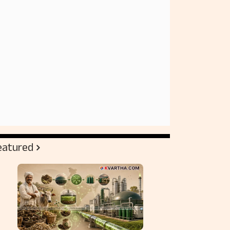
eatured