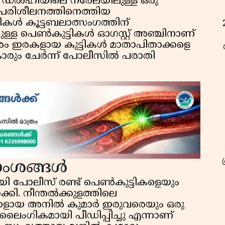
 ഡൽഹിയിലെ നരേലയിലുള്ള ഒരു
തൽ പരിശീലനത്തിനെത്തിയ
ികൾ കൂട്ടബലാത്സംഗത്തിന്
ള്ള പെൺകുട്ടികൾ ഓഗസ്റ്റ് അഞ്ചിനാണ്
ം ഇരകളായ കുട്ടികൾ മാതാപിതാക്കളെ
ടുകാരും ചേർന്ന് പോലീസിൽ പരാതി
ാംശങ്ങൾ
യി പോലീസ് രണ്ട് പെൺകുട്ടികളെയും
കി. നീന്തൽക്കുളത്തിലെ
രാളായ അനിൽ കുമാർ ഇരുവരെയും ഒരു
ി ലൈംഗികമായി പീഡിപ്പിച്ചു എന്നാണ്