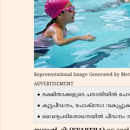
Representational Image Generated by Met
ADVERTISEMENT
● രക്ഷിതാക്കളുടെ പരാതിയിൽ പോ
● കൂട്ടപീഡനം, പോക്സോ വകുപ്പുക
● വൈദ്യപരിശോധനയിൽ പീഡനം സ്ഥ