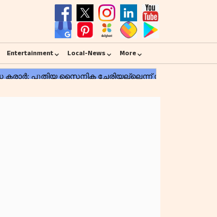
Entertainment
Local-News
More