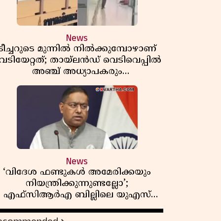
News
ടീച്ചറുടെ മുന്നിൽ നിൽക്കുമ്പോഴാണ്
െടിയേറ്റത്; തായ്‌ലൻഡ് വെടിവെപ്പിൽ
അഞ്ച് അധ്യാപകരും
മുത്തശ്ശീമുത്തശ്ശന്മാരും കൊല്ലപ്പെട്ടു,
മരണസംഖ്യ 7; ഞെട്ടിക്കുന്ന
വെളിപ്പെടുത്തലുകൾ
News
‘വിദേശ ഫണ്ടുകൾ അമേരിക്കയും
നിയന്ത്രിക്കുന്നുണ്ടല്ലോ’;
എഫ്സിആർഎ ബില്ലിലെ യുഎസ്
ിമർശനങ്ങൾക്ക് മറുപടിയുമായി ഇന്ത്യ