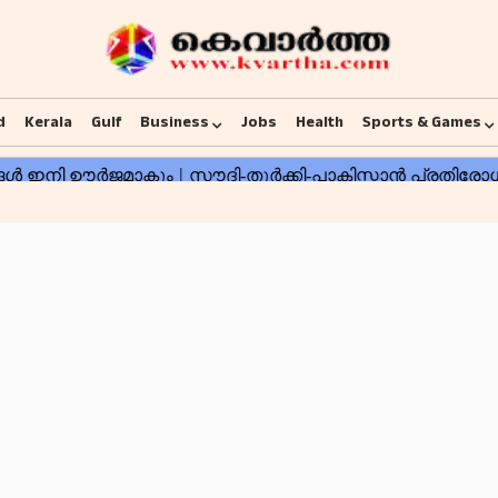
d
Kerala
Gulf
Business
Jobs
Health
Sports & Games