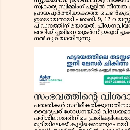
ന്യൂഡൽഹി:
(KVARTHA)
വടക്കൻ
സ്വകാര്യ സ്വിമ്മിംഗ് പൂളിൽ നീന്
പ്രായപൂർത്തിയാകാത്ത പെൺകുട്ട
ഇരയായതായി പരാതി. 9, 12 വയസ്സു
പീഡനത്തിനിരയായത്. പീഡനവിവര
അറിയിച്ചതിനെ തുടർന്ന് ഇരുവീട്
നൽകുകയായിരുന്നു.
സംഭവത്തിന്റെ വിശദ
പരാതികൾ സ്ഥിരീകരിക്കുന്നതിനാ
വൈദ്യപരിശോധനയ്ക്ക് വിധേയമാക്
പരിശീലനത്തിനിടെ പ്രതികളിലൊ
മുറിയിലേക്ക് കൂട്ടിക്കൊണ്ടുപോയ