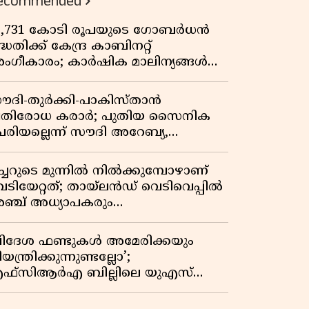
ecommended
3,731 കോടി രൂപയുടെ ഗോബർധൻ
്ധതിക്ക് കേന്ദ്ര കാബിനറ്റ്
ംഗീകാരം; കാർഷിക മാലിന്യങ്ങൾ
നി ഊർജമാകും
ൗദി-തുർക്കി-പാകിസ്താൻ
്രതിരോധ കരാർ; പുതിയ സൈനിക
േരിയല്ലെന്ന് സൗദി അറേബ്യ,
ിമർശനവുമായി ഇറാൻ
ീച്ചറുടെ മുന്നിൽ നിൽക്കുമ്പോഴാണ്
െടിയേറ്റത്; തായ്‌ലൻഡ് വെടിവെപ്പിൽ
ഞ്ച് അധ്യാപകരും
ത്തശ്ശീമുത്തശ്ശന്മാരും കൊല്ലപ്പെട്ടു,
രണസംഖ്യ 7; ഞെട്ടിക്കുന്ന
വിദേശ ഫണ്ടുകൾ അമേരിക്കയും
െളിപ്പെടുത്തലുകൾ
യന്ത്രിക്കുന്നുണ്ടല്ലോ’;
ഫ്സിആർഎ ബില്ലിലെ യുഎസ്
ിമർശനങ്ങൾക്ക് മറുപടിയുമായി ഇന്ത്യ