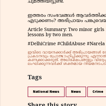
ചുമത്തിയിട്ടുണ്ട്.
ഇത്തരം സംഭവങ്ങൾ ആവർത്തിക്ക
എടുക്കണം? അഭിപ്രായം പങ്കുവെയ്
Article Summary: Two minor girls
lessons by two men.
#DelhiCrime #ChildAbuse #Narela 
ഇവിടെ വായനക്കാർക്ക് അഭിപ്രായങ്ങൾ രേഖപ
പ്രകടനവും പ്രോത്സാഹിപ്പിക്കുന്നു. എന
കണക്കാക്കരുത്. അധിക്ഷേപങ്ങളും വിദ്വേഷ
ലംഘിക്കുന്നവർക്ക് ശക്തമായ നിയമനടപടി 
Tags
National News
News
Crime
Share this story