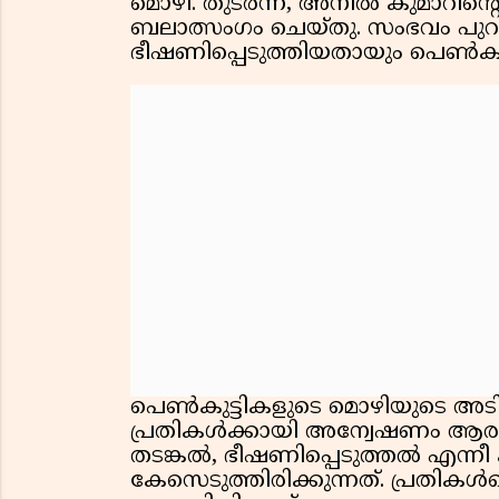
മൊഴി. തുടർന്ന്, അനിൽ കുമാറിന്
ബലാത്സംഗം ചെയ്തു. സംഭവം പുറ
ഭീഷണിപ്പെടുത്തിയതായും പെൺകു
പെൺകുട്ടികളുടെ മൊഴിയുടെ അട
പ്രതികൾക്കായി അന്വേഷണം ആരംഭി
തടങ്കൽ, ഭീഷണിപ്പെടുത്തൽ എന്നീ 
കേസെടുത്തിരിക്കുന്നത്. പ്രതിക