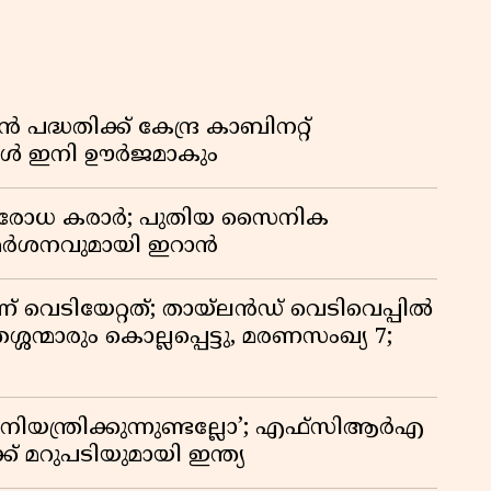
്ധതിക്ക് കേന്ദ്ര കാബിനറ്റ്
്ങൾ ഇനി ഊർജമാകും
രതിരോധ കരാർ; പുതിയ സൈനിക
വിമർശനവുമായി ഇറാൻ
ണ് വെടിയേറ്റത്; തായ്‌ലൻഡ് വെടിവെപ്പിൽ
്ശന്മാരും കൊല്ലപ്പെട്ടു, മരണസംഖ്യ 7;
ിയന്ത്രിക്കുന്നുണ്ടല്ലോ’; എഫ്സിആർഎ
 മറുപടിയുമായി ഇന്ത്യ