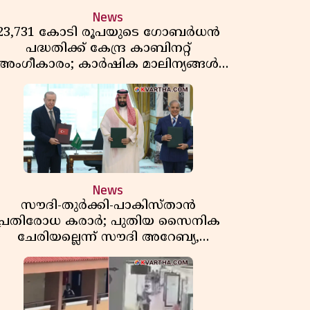
News
23,731 കോടി രൂപയുടെ ഗോബർധൻ
പദ്ധതിക്ക് കേന്ദ്ര കാബിനറ്റ്
അംഗീകാരം; കാർഷിക മാലിന്യങ്ങൾ
ഇനി ഊർജമാകും
News
സൗദി-തുർക്കി-പാകിസ്താൻ
പ്രതിരോധ കരാർ; പുതിയ സൈനിക
ചേരിയല്ലെന്ന് സൗദി അറേബ്യ,
വിമർശനവുമായി ഇറാൻ