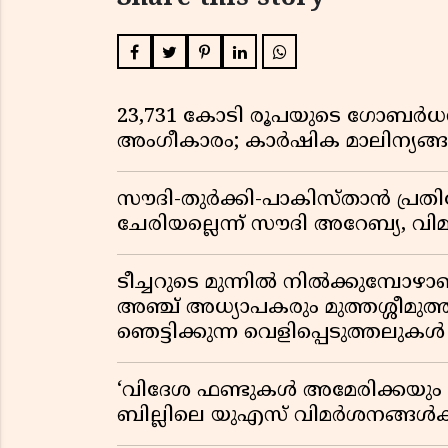
23,731 കോടി രൂപയുടെ ഗോബർധൻ പദ
അംഗീകാരം; കാർഷിക മാലിന്യങ
സൗദി-തുർക്കി-പാകിസ്താൻ പ്
ചേരിയല്ലെന്ന് സൗദി അറേബ്യ, 
ടീച്ചറുടെ മുന്നിൽ നിൽക്കുമ്പോഴാ
അഞ്ച് അധ്യാപകരും മുത്തശ്ശീമുത്തശ
ഞെട്ടിക്കുന്ന വെളിപ്പെടുത്തലുകൾ
‘വിദേശ ഫണ്ടുകൾ അമേരിക്കയും ന
ബില്ലിലെ യുഎസ് വിമർശനങ്ങൾക്ക്