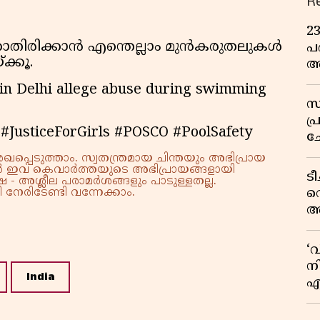
R
2
ാതിരിക്കാൻ എന്തെല്ലാം മുൻകരുതലുകൾ
പദ
ക്കൂ.
അ
ഇ
 in Delhi allege abuse during swimming
സ
പ
#JusticeForGirls #POSCO #PoolSafety
ച
വ
്പെടുത്താം. സ്വതന്ത്രമായ ചിന്തയും അഭിപ്രായ
്നാൽ ഇവ കെവാർത്തയുടെ അഭിപ്രായങ്ങളായി
ട
 - അശ്ലീല പരാമർശങ്ങളും പാടുള്ളതല്ല.
വ
നേരിടേണ്ടി വന്നേക്കാം.
അ
മു
മ
‘
വ
നി
India
എ
വ