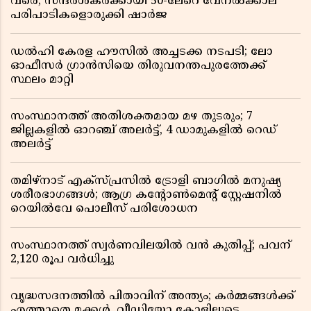
വരെ; സന്ദർശകർക്കായി 50-ലേറെ വേനൽക്കാല
പരിപാടികളൊരുക്കി ഷാർജ
ഡൽഹി കേരള ഹൗസിൽ അച്ചടക്ക നടപടി; ലോ
ഓഫീസർ ഗ്രാൻസിയെ തിരുവനന്തപുരത്തേക്ക്
സ്ഥലം മാറ്റി
സംസ്ഥാനത്ത് അതിശക്തമായ മഴ തുടരും; 7
ജില്ലകളിൽ ഓറഞ്ച് അലർട്ട്, 4 ഡാമുകളിൽ റെഡ്
അലർട്ട്
തമിഴ്‌നാട് എക്സ്പ്രസിൽ ട്രോളി ബാഗിൽ മനുഷ്യ
ശരീരഭാഗങ്ങൾ; ആഗ്ര കൻ്റോൺമെൻ്റ് സ്റ്റേഷനിൽ
റെയിൽവേ പൊലീസ് പരിശോധന
സംസ്ഥാനത്ത് സ്വര്‍ണവിലയില്‍ വന്‍ കുതിപ്പ്; പവന്
2,120 രൂപ വര്‍ധിച്ചു
വൃദ്ധസദനത്തിൽ പിതാവിന് അന്ത്യം; കർമ്മങ്ങൾക്ക്
എത്താതെ മക്കൾ, വീഡിയോ കോളിലൂടെ