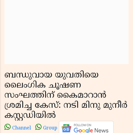
ബന്ധുവായ യുവതിയെ
ലൈംഗിക ചൂഷണ
സംഘത്തിന് കൈമാറാൻ
ശ്രമിച്ച കേസ്: നടി മിനു മുനീർ
കസ്റ്റഡിയിൽ
Channel
Group