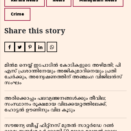
Kerala News
News
Malayalam News
Crime
Share this story
മിൽമ നെയ്യ് ഇടപാടിൽ കോടികളുടെ അഴിമതി; പി
എസ് പ്രശാന്തിനേയും അജികുമാറിനെയും പ്രതി
ചേർക്കും, അന്വേഷണത്തിന് അഞ്ചംഗ വിജിലൻസ്
സംഘം
അരിക്കൊപ്പം പലവ്യഞ്ജനങ്ങൾക്കും തീവില;
സംസ്ഥാനം രൂക്ഷമായ വിലക്കയറ്റത്തിലേക്ക്,
ഹോട്ടൽ ഊണിനും വില കൂടും
സൗജന്യ ബീച്ച് ഫിറ്റ്നസ് മുതൽ സാറ്റർഡേ റൺ