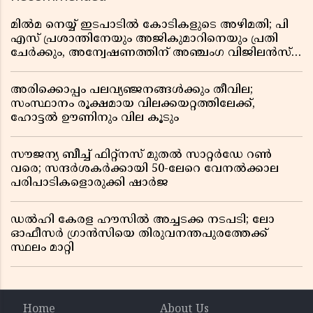
മിൽമ നെയ്യ് ഇടപാടിൽ കോടികളുടെ അഴിമതി; പി
എസ് പ്രശാന്തിനേയും അജികുമാറിനെയും പ്രതി
ചേർക്കും, അന്വേഷണത്തിന് അഞ്ചംഗ വിജിലൻസ്
സംഘം
അരിക്കൊപ്പം പലവ്യഞ്ജനങ്ങൾക്കും തീവില;
സംസ്ഥാനം രൂക്ഷമായ വിലക്കയറ്റത്തിലേക്ക്,
ഹോട്ടൽ ഊണിനും വില കൂടും
സൗജന്യ ബീച്ച് ഫിറ്റ്നസ് മുതൽ സാറ്റർഡേ റൺ
വരെ; സന്ദർശകർക്കായി 50-ലേറെ വേനൽക്കാല
പരിപാടികളൊരുക്കി ഷാർജ
ഡൽഹി കേരള ഹൗസിൽ അച്ചടക്ക നടപടി; ലോ
ഓഫീസർ ഗ്രാൻസിയെ തിരുവനന്തപുരത്തേക്ക്
സ്ഥലം മാറ്റി
Home
About Us