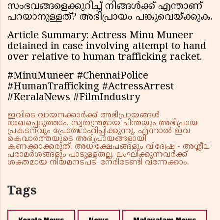
സംഭവങ്ങളെക്കുറിച്ച് നിങ്ങൾക്ക് എന്താണ്
പറയാനുള്ളത്? അഭിപ്രായം പങ്കുവെയ്ക്കുക.
Article Summary: Actress Minu Muneer
detained in case involving attempt to hand
over relative to human trafficking racket.
#MinuMuneer #ChennaiPolice
#HumanTrafficking #ActressArrest
#KeralaNews #FilmIndustry
ഇവിടെ വായനക്കാർക്ക് അഭിപ്രായങ്ങൾ
രേഖപ്പെടുത്താം. സ്വതന്ത്രമായ ചിന്തയും അഭിപ്രായ
പ്രകടനവും പ്രോത്സാഹിപ്പിക്കുന്നു. എന്നാൽ ഇവ
കെവാർത്തയുടെ അഭിപ്രായങ്ങളായി
കണക്കാക്കരുത്. അധിക്ഷേപങ്ങളും വിദ്വേഷ - അശ്ലീല
പരാമർശങ്ങളും പാടുള്ളതല്ല. ലംഘിക്കുന്നവർക്ക്
ശക്തമായ നിയമനടപടി നേരിടേണ്ടി വന്നേക്കാം.
Tags