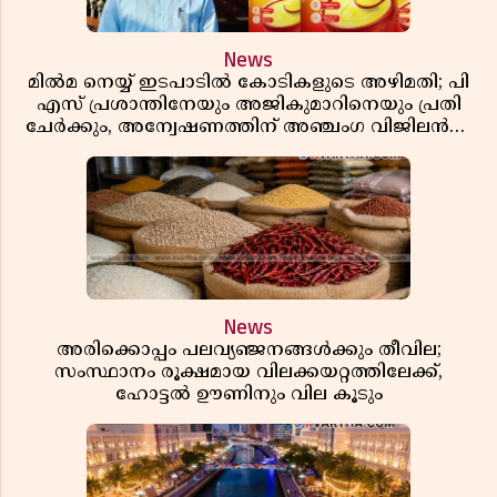
News
മിൽമ നെയ്യ് ഇടപാടിൽ കോടികളുടെ അഴിമതി; പി
എസ് പ്രശാന്തിനേയും അജികുമാറിനെയും പ്രതി
ചേർക്കും, അന്വേഷണത്തിന് അഞ്ചംഗ വിജിലൻസ്
സംഘം
News
അരിക്കൊപ്പം പലവ്യഞ്ജനങ്ങൾക്കും തീവില;
സംസ്ഥാനം രൂക്ഷമായ വിലക്കയറ്റത്തിലേക്ക്,
ഹോട്ടൽ ഊണിനും വില കൂടും