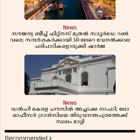
News
സൗജന്യ ബീച്ച് ഫിറ്റ്നസ് മുതൽ സാറ്റർഡേ റൺ
വരെ; സന്ദർശകർക്കായി 50-ലേറെ വേനൽക്കാല
പരിപാടികളൊരുക്കി ഷാർജ
News
ഡൽഹി കേരള ഹൗസിൽ അച്ചടക്ക നടപടി; ലോ
ഓഫീസർ ഗ്രാൻസിയെ തിരുവനന്തപുരത്തേക്ക്
സ്ഥലം മാറ്റി
Recommended