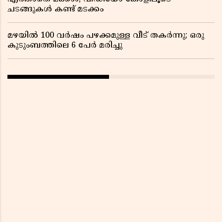
ചടങ്ങുകൾ കണ്ട് മടക്കം
മഴയിൽ 100 വർഷം പഴക്കമുള്ള വീട് തകർന്നു; ഒരു
കുടുംബത്തിലെ 6 പേർ മരിച്ചു