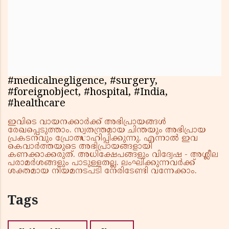
#medicalnegligence, #surgery,
#foreignobject, #hospital, #India,
#healthcare
ഇവിടെ വായനക്കാർക്ക് അഭിപ്രായങ്ങൾ
രേഖപ്പെടുത്താം. സ്വതന്ത്രമായ ചിന്തയും അഭിപ്രായ
പ്രകടനവും പ്രോത്സാഹിപ്പിക്കുന്നു. എന്നാൽ ഇവ
കെവാർത്തയുടെ അഭിപ്രായങ്ങളായി
കണക്കാക്കരുത്. അധിക്ഷേപങ്ങളും വിദ്വേഷ - അശ്ലീല
പരാമർശങ്ങളും പാടുള്ളതല്ല. ലംഘിക്കുന്നവർക്ക്
ശക്തമായ നിയമനടപടി നേരിടേണ്ടി വന്നേക്കാം.
Tags