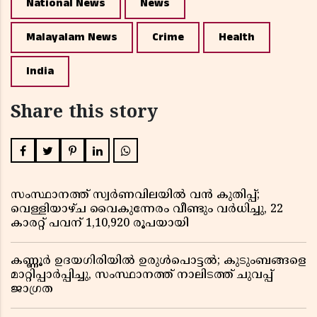
National News
News
Malayalam News
Crime
Health
India
Share this story
സംസ്ഥാനത്ത് സ്വർണവിലയിൽ വൻ കുതിപ്പ്;
വെള്ളിയാഴ്ച വൈകുന്നേരം വീണ്ടും വർധിച്ചു, 22
കാരറ്റ് പവന് 1,10,920 രൂപയായി
കണ്ണൂർ ഉദയഗിരിയിൽ ഉരുൾപൊട്ടൽ; കുടുംബങ്ങളെ
മാറ്റിപ്പാർപ്പിച്ചു, സംസ്ഥാനത്ത് നാലിടത്ത് ചുവപ്പ്
ജാഗ്രത