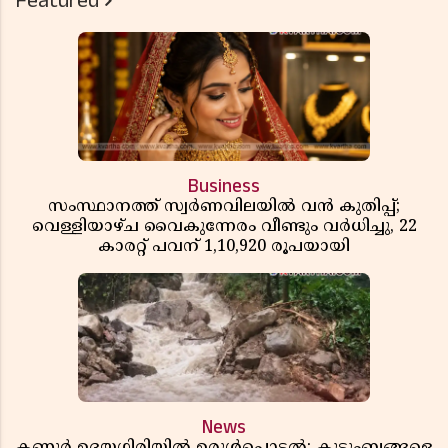
Featured
Business
സംസ്ഥാനത്ത് സ്വർണവിലയിൽ വൻ കുതിപ്പ്;
വെള്ളിയാഴ്ച വൈകുന്നേരം വീണ്ടും വർധിച്ചു, 22
കാരറ്റ് പവന് 1,10,920 രൂപയായി
News
കണ്ണൂർ ഉദയഗിരിയിൽ ഉരുൾപൊട്ടൽ; കുടുംബങ്ങളെ