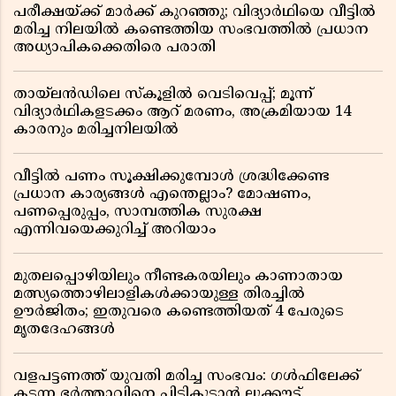
പരീക്ഷയ്ക്ക് മാർക്ക് കുറഞ്ഞു; വിദ്യാർഥിയെ വീട്ടിൽ
മരിച്ച നിലയിൽ കണ്ടെത്തിയ സംഭവത്തിൽ പ്രധാന
അധ്യാപികക്കെതിരെ പരാതി
തായ്‌ലൻഡിലെ സ്‌കൂളിൽ വെടിവെപ്പ്; മൂന്ന്
വിദ്യാർഥികളടക്കം ആറ് മരണം, അക്രമിയായ 14
കാരനും മരിച്ചനിലയിൽ
വീട്ടിൽ പണം സൂക്ഷിക്കുമ്പോൾ ശ്രദ്ധിക്കേണ്ട
പ്രധാന കാര്യങ്ങൾ എന്തെല്ലാം? മോഷണം,
പണപ്പെരുപ്പം, സാമ്പത്തിക സുരക്ഷ
എന്നിവയെക്കുറിച്ച് അറിയാം
മുതലപ്പൊഴിയിലും നീണ്ടകരയിലും കാണാതായ
മത്സ്യത്തൊഴിലാളികൾക്കായുള്ള തിരച്ചിൽ
ഊർജിതം; ഇതുവരെ കണ്ടെത്തിയത് 4 പേരുടെ
മൃതദേഹങ്ങൾ
വളപട്ടണത്ത് യുവതി മരിച്ച സംഭവം: ഗൾഫിലേക്ക്
കടന്ന ഭർത്താവിനെ പിടികൂടാൻ ലുക്കൗട്ട്