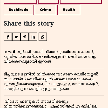
Kozhikode
Crime
Health
Share this story
സൗദി-തുർക്കി-പാകിസ്താൻ പ്രതിരോധ കരാർ;
പുതിയ സൈനിക ചേരിയല്ലെന്ന് സൗദി അറേബ്യ,
വിമർശനവുമായി ഇറാൻ
ടീച്ചറുടെ മുന്നിൽ നിൽക്കുമ്പോഴാണ് വെടിയേറ്റത്;
തായ്‌ലൻഡ് വെടിവെപ്പിൽ അഞ്ച് അധ്യാപകരും
മുത്തശ്ശീമുത്തശ്ശന്മാരും കൊല്ലപ്പെട്ടു, മരണസംഖ്യ 7;
ഞെട്ടിക്കുന്ന വെളിപ്പെടുത്തലുകൾ
‘വിദേശ ഫണ്ടുകൾ അമേരിക്കയും
നിയന്ത്രിക്കുന്നുണ്ടല്ലോ’; എഫ്സിആർഎ ബില്ലിലെ