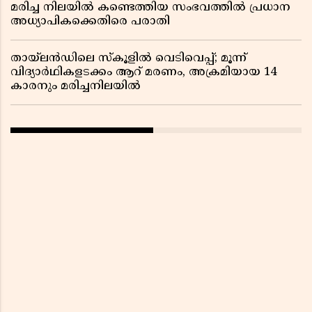
മരിച്ച നിലയിൽ കണ്ടെത്തിയ സംഭവത്തിൽ പ്രധാന
അധ്യാപികക്കെതിരെ പരാതി
തായ്‌ലൻഡിലെ സ്‌കൂളിൽ വെടിവെപ്പ്; മൂന്ന്
വിദ്യാർഥികളടക്കം ആറ് മരണം, അക്രമിയായ 14
കാരനും മരിച്ചനിലയിൽ