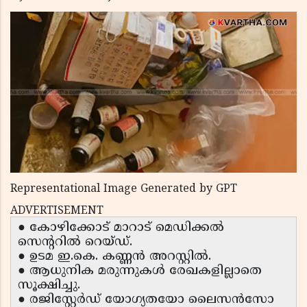
Representational Image Generated by GPT
ADVERTISEMENT
● കോഴിക്കോട് മാറാട് മെഡിക്കൽ
സെന്ററിൽ റെയ്ഡ്.
● ഉടമ ഇ.കെ. കണ്ണൻ അറസ്റ്റിൽ.
● ആധുനിക മരുന്നുകൾ രേഖകളില്ലാതെ
സൂക്ഷിച്ചു.
● രജിസ്റ്റേർഡ് യോഗ്യതയോ ലൈസൻസോ