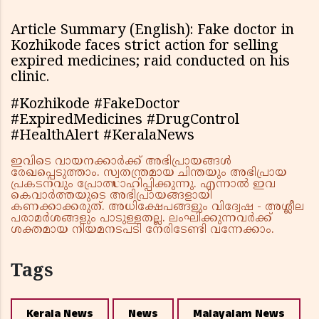
Article Summary (English): Fake doctor in
Kozhikode faces strict action for selling
expired medicines; raid conducted on his
clinic.
#Kozhikode #FakeDoctor
#ExpiredMedicines #DrugControl
#HealthAlert #KeralaNews
ഇവിടെ വായനക്കാർക്ക് അഭിപ്രായങ്ങൾ
രേഖപ്പെടുത്താം. സ്വതന്ത്രമായ ചിന്തയും അഭിപ്രായ
പ്രകടനവും പ്രോത്സാഹിപ്പിക്കുന്നു. എന്നാൽ ഇവ
കെവാർത്തയുടെ അഭിപ്രായങ്ങളായി
കണക്കാക്കരുത്. അധിക്ഷേപങ്ങളും വിദ്വേഷ - അശ്ലീല
പരാമർശങ്ങളും പാടുള്ളതല്ല. ലംഘിക്കുന്നവർക്ക്
ശക്തമായ നിയമനടപടി നേരിടേണ്ടി വന്നേക്കാം.
Tags
Kerala News
News
Malayalam News