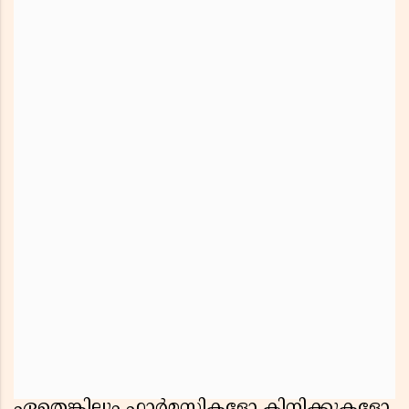
ഏതെങ്കിലും ഫാർമസികളോ ക്ലിനിക്കുകളോ