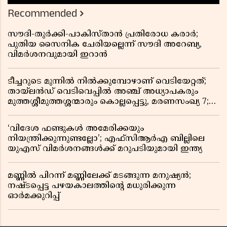
Recommended
സൗദി-തുർക്കി-പാകിസ്താൻ പ്രതിരോധ കരാർ;
പുതിയ സൈനിക ചേരിയല്ലെന്ന് സൗദി അറേബ്യ,
വിമർശനവുമായി ഇറാൻ
ടീച്ചറുടെ മുന്നിൽ നിൽക്കുമ്പോഴാണ് വെടിയേറ്റത്;
തായ്‌ലൻഡ് വെടിവെപ്പിൽ അഞ്ച് അധ്യാപകരും
മുത്തശ്ശീമുത്തശ്ശന്മാരും കൊല്ലപ്പെട്ടു, മരണസംഖ്യ 7;
ഞെട്ടിക്കുന്ന വെളിപ്പെടുത്തലുകൾ
‘വിദേശ ഫണ്ടുകൾ അമേരിക്കയും
നിയന്ത്രിക്കുന്നുണ്ടല്ലോ’; എഫ്സിആർഎ ബില്ലിലെ
യുഎസ് വിമർശനങ്ങൾക്ക് മറുപടിയുമായി ഇന്ത്യ
മണ്ണിൽ പിറന്ന് മണ്ണിലേക്ക് മടങ്ങുന്ന മനുഷ്യൻ;
നഷ്ടപ്പെട്ട പഴയകാലത്തിൻ്റെ മധുരിക്കുന്ന
ഓർമക്കുറിപ്പ്