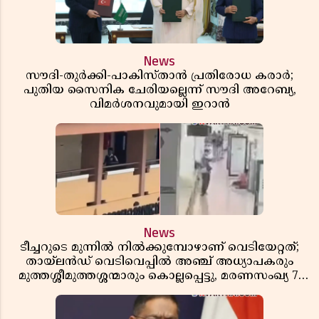
News
സൗദി-തുർക്കി-പാകിസ്താൻ പ്രതിരോധ കരാർ;
പുതിയ സൈനിക ചേരിയല്ലെന്ന് സൗദി അറേബ്യ,
വിമർശനവുമായി ഇറാൻ
News
ടീച്ചറുടെ മുന്നിൽ നിൽക്കുമ്പോഴാണ് വെടിയേറ്റത്;
തായ്‌ലൻഡ് വെടിവെപ്പിൽ അഞ്ച് അധ്യാപകരും
മുത്തശ്ശീമുത്തശ്ശന്മാരും കൊല്ലപ്പെട്ടു, മരണസംഖ്യ 7;
ഞെട്ടിക്കുന്ന വെളിപ്പെടുത്തലുകൾ