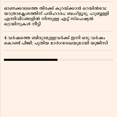
ഓണക്കാലത്തെ തിരക്ക് കുറയ്ക്കാൻ റെയിൽവേ;
യാത്രാക്ലേശത്തിന് പരിഹാരം; ബംഗ്ളൂരു, ഹുബ്ബള്ളി
എന്നിവിടങ്ങളിൽ നിന്നുള്ള എട്ട് സ്പെഷ്യൽ
ട്രെയിനുകൾ നീട്ടി
4 വർഷത്തെ ബിരുദമുള്ളവർക്ക് ഇനി ഒരു വർഷം
കൊണ്ട് പിജി; പുതിയ മാർഗരേഖയുമായി യുജിസി