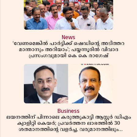
News
‘വേണമെങ്കിൽ പാർട്ടിക്ക് ഷെഡിൻ്റെ അടിത്തറ
മാന്താനും അറിയാം’; പയ്യന്നൂരിൽ വിവാദ
പ്രസംഗവുമായി കെ കെ രാഗേഷ്
Business
ലയനത്തിന് പിന്നാലെ കരുത്തുകാട്ടി ആസ്റ്റർ ഡിഎം
ക്വാളിറ്റി കെയർ; പ്രവർത്തന ലാഭത്തിൽ 30
ശതമാനത്തിൻ്റെ വളർച്ച, വരുമാനത്തിലും
ലാഭത്തിലും വൻ കുതിപ്പ് രേഖപ്പെടുത്തി ആദ്യ പാദ