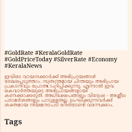
#GoldRate #KeralaGoldRate
#GoldPriceToday #SilverRate #Economy
#KeralaNews
ഇവിടെ വായനക്കാർക്ക് അഭിപ്രായങ്ങൾ
രേഖപ്പെടുത്താം. സ്വതന്ത്രമായ ചിന്തയും അഭിപ്രായ
പ്രകടനവും പ്രോത്സാഹിപ്പിക്കുന്നു. എന്നാൽ ഇവ
കെവാർത്തയുടെ അഭിപ്രായങ്ങളായി
കണക്കാക്കരുത്. അധിക്ഷേപങ്ങളും വിദ്വേഷ - അശ്ലീല
പരാമർശങ്ങളും പാടുള്ളതല്ല. ലംഘിക്കുന്നവർക്ക്
ശക്തമായ നിയമനടപടി നേരിടേണ്ടി വന്നേക്കാം.
Tags