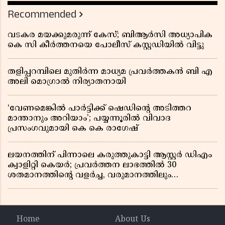
റിപ്പോർട്ട് പുറത്ത്
Recommended
വടകര മയക്കുമരുന്ന് കേസ്; ബിആർസി അധ്യാപിക
കെ സി കീർത്തനയെ പോലീസ് കസ്റ്റഡിയിൽ വിട്ടു
തളിപ്പറമ്പിലെ മുതിർന്ന മാധ്യമ പ്രവർത്തകൻ ബി എ
അലി മൊഗ്രാൽ നിര്യാതനായി
‘വേണമെങ്കിൽ പാർട്ടിക്ക് ഷെഡിൻ്റെ അടിത്തറ
മാന്താനും അറിയാം’; പയ്യന്നൂരിൽ വിവാദ
പ്രസംഗവുമായി കെ കെ രാഗേഷ്
ലയനത്തിന് പിന്നാലെ കരുത്തുകാട്ടി ആസ്റ്റർ ഡിഎം
ക്വാളിറ്റി കെയർ; പ്രവർത്തന ലാഭത്തിൽ 30
ശതമാനത്തിൻ്റെ വളർച്ച, വരുമാനത്തിലും
ലാഭത്തിലും വൻ കുതിപ്പ് രേഖപ്പെടുത്തി ആദ്യ പാദ
റിപ്പോർട്ട് പുറത്ത്
Home
About Us