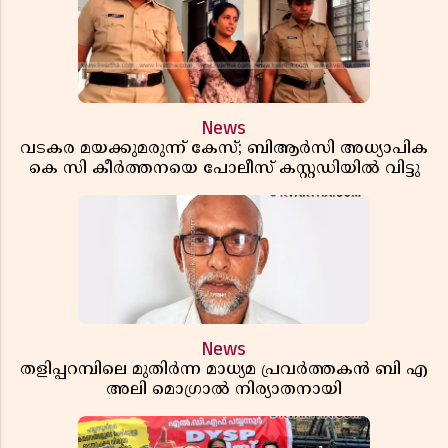
News
വടകര മയക്കുമരുന്ന് കേസ്; ബിആർസി അധ്യാപിക
കെ സി കീർത്തനയെ പോലീസ് കസ്റ്റഡിയിൽ വിട്ടു
News
തളിപ്പറമ്പിലെ മുതിർന്ന മാധ്യമ പ്രവർത്തകൻ ബി എ
അലി മൊഗ്രാൽ നിര്യാതനായി