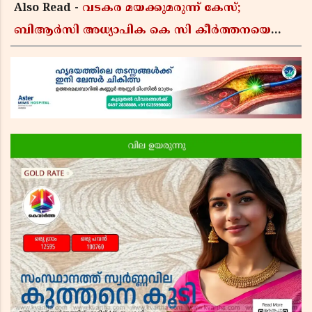
Also Read -
വടകര മയക്കുമരുന്ന് കേസ്;
ബിആർസി അധ്യാപിക കെ സി കീർത്തനയെ
പോലീസ് കസ്റ്റഡിയിൽ വിട്ടു