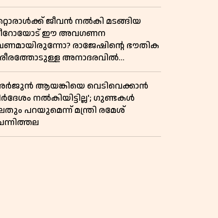
ോദ്യം വിവാദമാവുമ്പോൾ
റ്റൊരാൾക്ക് ജീവൻ നൽകി മടങ്ങിയ
ീറോയോട് ഈ അവഗണന
േണമായിരുന്നോ? രാജേഷിൻ്റെ ഭൗതിക
രീരത്തോടുള്ള അനാദരവിൽ
ളിപ്പടരുന്ന ജനരോഷവും പാഠവും
അർജുൻ ആയങ്കിയെ വെടിവെക്കാൻ
ിർദേശം നൽകിയിട്ടില്ല'; ഗുണ്ടകൾ
തും പറയുമെന്ന് മന്ത്രി രമേശ്
െന്നിത്തല