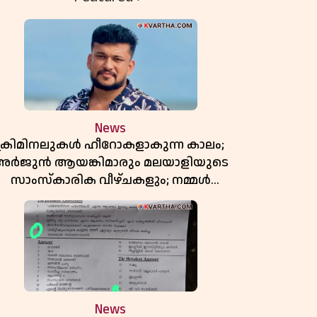
News
ക്രിമിനലുകൾ ഹീറോകളാകുന്ന കാലം;
അർജുൻ ആയങ്കിമാരും മലയാളിയുടെ
സാംസ്കാരിക വീഴ്ചകളും; നമ്മൾ
എങ്ങോട്ടാണ് പോകുന്നത്
News