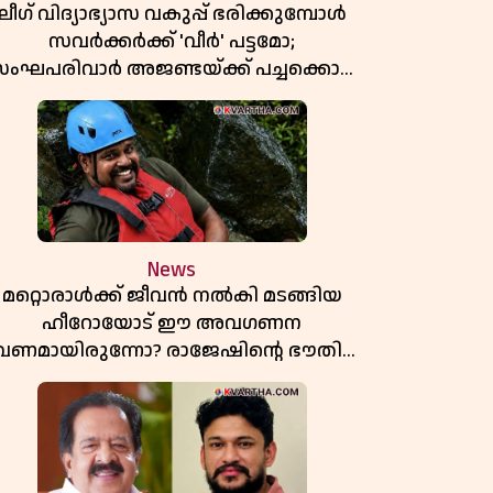
ലീഗ് വിദ്യാഭ്യാസ വകുപ്പ് ഭരിക്കുമ്പോൾ
സവർക്കർക്ക് 'വീർ' പട്ടമോ;
ംഘപരിവാർ അജണ്ടയ്ക്ക് പച്ചക്കൊടി
കാട്ടുന്നതാര്? മഞ്ചേശ്വരത്തെ ക്വിസ്
ചോദ്യം വിവാദമാവുമ്പോൾ
News
മറ്റൊരാൾക്ക് ജീവൻ നൽകി മടങ്ങിയ
ഹീറോയോട് ഈ അവഗണന
േണമായിരുന്നോ? രാജേഷിൻ്റെ ഭൗതിക
ശരീരത്തോടുള്ള അനാദരവിൽ
ആളിപ്പടരുന്ന ജനരോഷവും പാഠവും