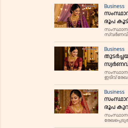
25 രൂപ വർധ
Business
സംസ്ഥാന
രൂപ കൂട
സംസ്ഥാനത്
സ്വർണവില
വ്യാഴാഴ്ച 
രൂപയായി. ഗ
Business
തുടര്‍ച്
സ്വര്‍ണ
സംസ്ഥാനത
ഇടിവ് രേഖപ
സ്വർണത്തി
ഗ്രാമിന് 6
Business
സംസ്ഥാന
രൂപ കു
സംസ്ഥാന
രേഖപ്പെടുത
സ്വർണത്തി