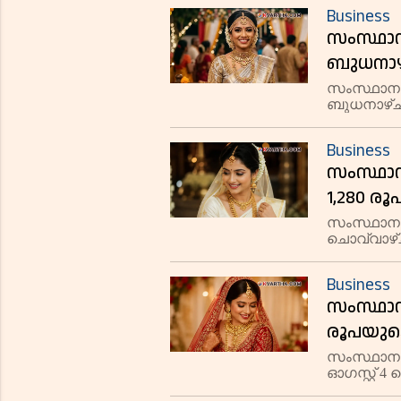
1,09,800 
Business
സംസ്ഥാന
ബുധനാഴ്ച
പവന് 1,
സംസ്ഥാനത്
ബുധനാഴ്ച 
ഉച്ചയോടെ 
Business
സംസ്ഥാ
1,280 രൂ
സംസ്ഥാനത
ചൊവ്വാഴ്
സ്വർണനിര
Business
സംസ്ഥാന
രൂപയുടെ
സംസ്ഥാനത്
ഓഗസ്റ്റ് 4
കുറഞ്ഞ് 13