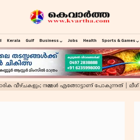
d
Kerala
Gulf
Business
Jobs
Health
Sports & Games