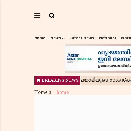
Home
News
Latest News
National
Worl
Home
home