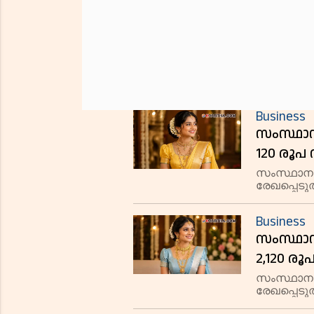
Business
സംസ്ഥാന
120 രൂപ വ
സംസ്ഥാനത
രേഖപ്പെടുത്
സ്വർണത്തിന
രൂപ കൂടി 
Business
സംസ്ഥാനത
2,120 രൂപ
സംസ്ഥാന
രേഖപ്പെടുത
ഗ്രാമിന് 2