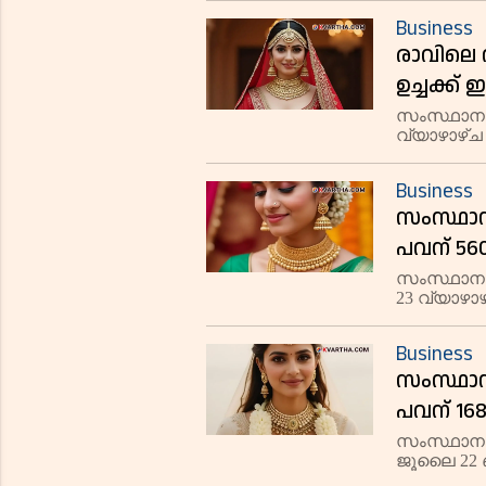
13,230 രൂ
Business
രാവിലെ 
ഉച്ചക്ക്
സംസ്ഥാനത
വ്യാഴാഴ
ഉച്ചയ്ക്ക് 
രൂപ കുറഞ്ഞ
Business
സംസ്ഥാനത
പവന് 56
സംസ്ഥാനത്
23 വ്യാഴാഴ
1,08,000 ര
വ്യാപാരം പ
Business
സംസ്ഥാനത
പവന് 16
സംസ്ഥാനത
ജൂലൈ 22 ബ
വർധിച്ച് 1,