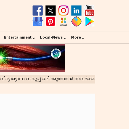
Entertainment
Local-News
More