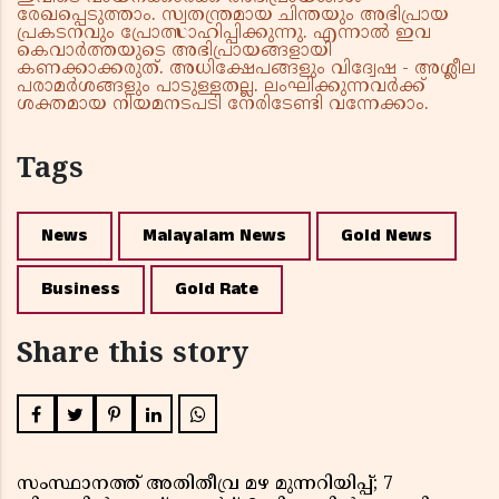
രേഖപ്പെടുത്താം. സ്വതന്ത്രമായ ചിന്തയും അഭിപ്രായ
പ്രകടനവും പ്രോത്സാഹിപ്പിക്കുന്നു. എന്നാൽ ഇവ
കെവാർത്തയുടെ അഭിപ്രായങ്ങളായി
കണക്കാക്കരുത്. അധിക്ഷേപങ്ങളും വിദ്വേഷ - അശ്ലീല
പരാമർശങ്ങളും പാടുള്ളതല്ല. ലംഘിക്കുന്നവർക്ക്
ശക്തമായ നിയമനടപടി നേരിടേണ്ടി വന്നേക്കാം.
Tags
News
Malayalam News
Gold News
Business
Gold Rate
Share this story
സംസ്ഥാനത്ത് അതിതീവ്ര മഴ മുന്നറിയിപ്പ്; 7