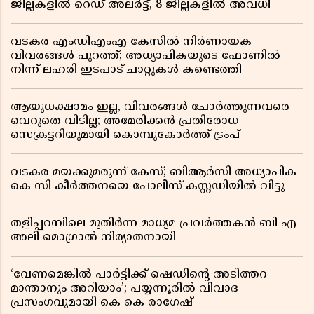
ജില്ലകളിൽ റെഡ് അലർട്ട്, 8 ജില്ലകളിൽ അവധി
വടകര എംഡിഎംഎ കേസിൽ നിർണായക
വിവരങ്ങൾ പുറത്ത്; അധ്യാപികയുടെ ഫോണിൽ
നിന്ന് ലഹരി ഇടപാട് ചാറ്റുകൾ കണ്ടെത്തി
ആയുധക്ഷാമം ഇല്ല, വിവരങ്ങൾ ചോർത്തുന്നവരെ
വെറുതെ വിടില്ല; അമേരിക്കൻ പ്രതിരോധ
സെക്രട്ടറിയുമായി കൊമ്പുകോർത്ത് ട്രംപ്
വടകര മയക്കുമരുന്ന് കേസ്; ബിആർസി അധ്യാപിക
കെ സി കീർത്തനയെ പോലീസ് കസ്റ്റഡിയിൽ വിട്ടു
തളിപ്പറമ്പിലെ മുതിർന്ന മാധ്യമ പ്രവർത്തകൻ ബി എ
അലി മൊഗ്രാൽ നിര്യാതനായി
‘വേണമെങ്കിൽ പാർട്ടിക്ക് ഷെഡിൻ്റെ അടിത്തറ
മാന്താനും അറിയാം’; പയ്യന്നൂരിൽ വിവാദ
പ്രസംഗവുമായി കെ കെ രാഗേഷ്