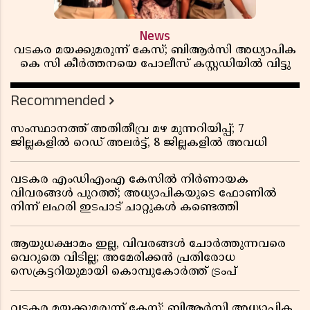
News
വടകര മയക്കുമരുന്ന് കേസ്; ബിആർസി അധ്യാപിക
കെ സി കീർത്തനയെ പോലീസ് കസ്റ്റഡിയിൽ വിട്ടു
Recommended
സംസ്ഥാനത്ത് അതിതീവ്ര മഴ മുന്നറിയിപ്പ്; 7
ജില്ലകളിൽ റെഡ് അലർട്ട്, 8 ജില്ലകളിൽ അവധി
വടകര എംഡിഎംഎ കേസിൽ നിർണായക
വിവരങ്ങൾ പുറത്ത്; അധ്യാപികയുടെ ഫോണിൽ
നിന്ന് ലഹരി ഇടപാട് ചാറ്റുകൾ കണ്ടെത്തി
ആയുധക്ഷാമം ഇല്ല, വിവരങ്ങൾ ചോർത്തുന്നവരെ
വെറുതെ വിടില്ല; അമേരിക്കൻ പ്രതിരോധ
സെക്രട്ടറിയുമായി കൊമ്പുകോർത്ത് ട്രംപ്
വടകര മയക്കുമരുന്ന് കേസ്; ബിആർസി അധ്യാപിക