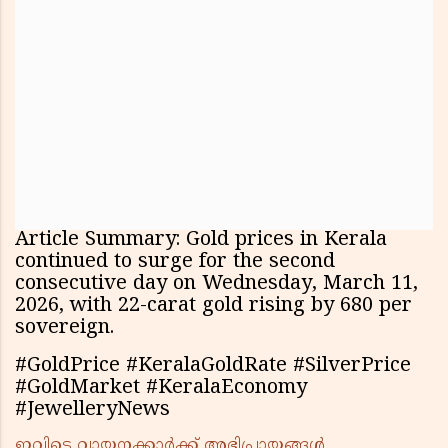
Article Summary: Gold prices in Kerala
continued to surge for the second
consecutive day on Wednesday, March 11,
2026, with 22-carat gold rising by ₹680 per
sovereign.
#GoldPrice #KeralaGoldRate #SilverPrice
#GoldMarket #KeralaEconomy
#JewelleryNews
ഇവിടെ വായനക്കാർക്ക് അഭിപ്രായങ്ങൾ