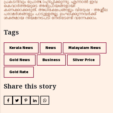
പ്രകടനവും പ്രോത്സാഹിപ്പിക്കുന്നു. എന്നാൽ ഇവ
കെവാർത്തയുടെ അഭിപ്രായങ്ങളായി
കണക്കാക്കരുത്. അധിക്ഷേപങ്ങളും വിദ്വേഷ - അശ്ലീല
പരാമർശങ്ങളും പാടുള്ളതല്ല. ലംഘിക്കുന്നവർക്ക്
ശക്തമായ നിയമനടപടി നേരിടേണ്ടി വന്നേക്കാം.
Tags
Kerala News
News
Malayalam News
Gold News
Business
Silver Price
Gold Rate
Share this story