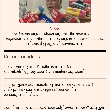
News
അർജുൻ ആയങ്കിയെ തൂഫാനിലേതു പോലെ
തൂക്കണം; പൊലീസിനെയും ആഭ്യന്തരമന്ത്രിയെയും
വിമർശിച്ച് എം വി ജയരാജൻ
Recommended
റെയിൽവേ ട്രാക്ക് പരിശോധനയ്ക്കിടെ
പക്ഷിയിടിച്ചു; ഡ്രോൺ മരത്തിൽ കുടുങ്ങി
തിരുവല്ലത്ത് ബൈക്കിടിച്ച് രണ്ട് സഹോദരിമാർ
മരിച്ചു; അപകടം ക്ഷേത്ര ദർശനത്തിന്
പോകുന്നതിനിടെ
കടലിൽ കാണാതായവരെ കിട്ടിയോ സാറേ? കണ്ണൂർ