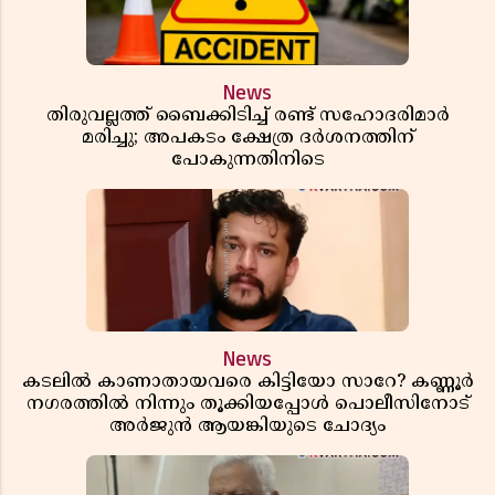
News
തിരുവല്ലത്ത് ബൈക്കിടിച്ച് രണ്ട് സഹോദരിമാർ
മരിച്ചു; അപകടം ക്ഷേത്ര ദർശനത്തിന്
പോകുന്നതിനിടെ
News
കടലിൽ കാണാതായവരെ കിട്ടിയോ സാറേ? കണ്ണൂർ
നഗരത്തിൽ നിന്നും തൂക്കിയപ്പോൾ പൊലീസിനോട്
അർജുൻ ആയങ്കിയുടെ ചോദ്യം