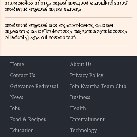
നഗരത്തിൽ നിന്നും തൂക്കിയപ്പോൾ പൊലീസിനോട്
അർജുൻ ആയങ്കിയുടെ ചോദ്യം
അർജുൻ ആയങ്കിയെ തൂഫാനിലേതു പോലെ
തൂക്കണം; പൊലീസിനെയും ആഭ്യന്തരമന്ത്രിയെയും
വിമർശിച്ച് എം വി ജയരാജൻ
Home
About Us
Contact Us
Privacy Policy
Grievance Redressal
Join Kvartha Team Club
News
Business
Jobs
Health
Food & Recipes
Entertainment
Education
Technology