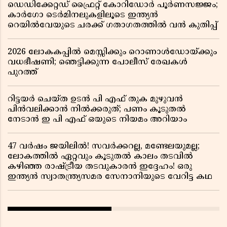
ഡെഡിക്കേറ്റഡ് ഫ്രൈറ്റ് കോറിഡോർ പൂർണസജ്ജം;
കാർഗോ ടെർമിനലുകളിലൂടെ ഇന്ത്യൻ
റെയിൽവേയുടെ ചരക്ക് ഗതാഗതത്തിൽ വൻ കുതിപ്പ്
2026 ലോകകപ്പിൽ മെസ്സിക്കും റൊണാൾഡോയ്ക്കും
വധഭീഷണി; ഞെട്ടിക്കുന്ന പോലീസ് രേഖകൾ
പുറത്ത്
റിട്ടയർ ചെയ്ത ഉടൻ പി എഫ് തുക മുഴുവൻ
പിൻവലിക്കാൻ നിൽക്കരുത്; പണം കൂടുതൽ
നേടാൻ ഇ പി എഫ് ഒയുടെ നിയമം അറിയാം
47 വർഷം ജയിലിൽ! സവർക്കറല്ല, മണ്ടേലയുമല്ല;
ലോകത്തിൽ ഏറ്റവും കൂടുതൽ കാലം തടവിൽ
കഴിഞ്ഞ രാഷ്ട്രീയ തടവുകാരൻ ഇദ്ദേഹം! ഒരു
ഇന്ത്യൻ സ്വാതന്ത്ര്യസമര സേനാനിയുടെ വേറിട്ട കഥ