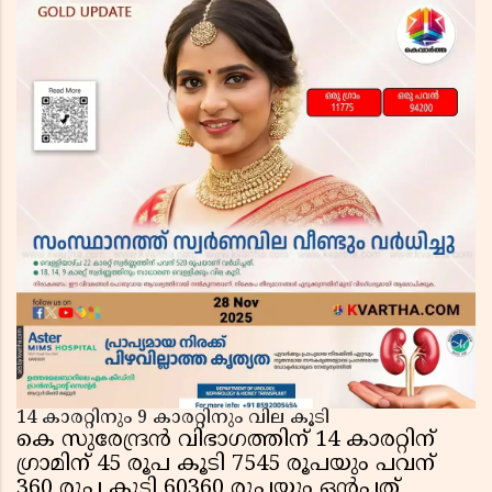
14 കാരറ്റിനും 9 കാരറ്റിനും വില കൂടി
കെ സുരേന്ദ്രന്‍ വിഭാഗത്തിന് 14 കാരറ്റിന്
ഗ്രാമിന് 45 രൂപ കൂടി 7545 രൂപയും പവന്
360 രൂപ കൂടി 60360 രൂപയും ഒന്‍പത്