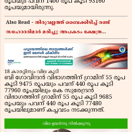
രൂപയും പവന് 1400 രൂപ കൂടി 93160
രൂപയുമായിരുന്നു.
Also Read -
തിരുവല്ലത്ത് ബൈക്കിടിച്ച് രണ്ട്
സഹോദരിമാർ മരിച്ചു; അപകടം ക്ഷേത്ര
ദർശനത്തിന് പോകുന്നതിനിടെ
18 കാരറ്റിനും വില കൂടി
ബി ഗോവിന്ദന്‍ വിഭാഗത്തിന് ഗ്രാമിന് 55 രൂപ
കൂടി 9475 രൂപയും പവന് 440 രൂപ കൂടി
77960 രൂപയിലും കെ സുരേന്ദ്രന്‍
വിഭാഗത്തിന് ഗ്രാമിന് 55 രൂപ കൂടി 9685
രൂപയും പവന് 440 രൂപ കൂടി 77480
രൂപയിലുമാണ് കച്ചവടം നടക്കുന്നത്.