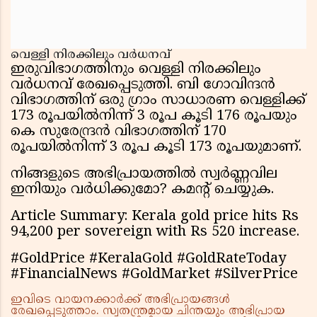
വെള്ളി നിരക്കിലും വര്‍ധനവ്
ഇരുവിഭാഗത്തിനും വെള്ളി നിരക്കിലും
വര്‍ധനവ് രേഖപ്പെടുത്തി. ബി ഗോവിന്ദന്‍
വിഭാഗത്തിന് ഒരു ഗ്രാം സാധാരണ വെള്ളിക്ക്
173 രൂപയില്‍നിന്ന് 3 രൂപ കൂടി 176 രൂപയും
കെ സുരേന്ദ്രന്‍ വിഭാഗത്തിന് 170
രൂപയില്‍നിന്ന് 3 രൂപ കൂടി 173 രൂപയുമാണ്.
നിങ്ങളുടെ അഭിപ്രായത്തിൽ സ്വർണ്ണവില
ഇനിയും വർധിക്കുമോ? കമൻ്റ് ചെയ്യുക.
Article Summary: Kerala gold price hits Rs
94,200 per sovereign with Rs 520 increase.
#GoldPrice #KeralaGold #GoldRateToday
#FinancialNews #GoldMarket #SilverPrice
ഇവിടെ വായനക്കാർക്ക് അഭിപ്രായങ്ങൾ
രേഖപ്പെടുത്താം. സ്വതന്ത്രമായ ചിന്തയും അഭിപ്രായ