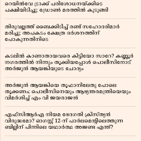
റെയിൽവേ ട്രാക്ക് പരിശോധനയ്ക്കിടെ
പക്ഷിയിടിച്ചു; ഡ്രോൺ മരത്തിൽ കുടുങ്ങി
തിരുവല്ലത്ത് ബൈക്കിടിച്ച് രണ്ട് സഹോദരിമാർ
മരിച്ചു; അപകടം ക്ഷേത്ര ദർശനത്തിന്
പോകുന്നതിനിടെ
കടലിൽ കാണാതായവരെ കിട്ടിയോ സാറേ? കണ്ണൂർ
നഗരത്തിൽ നിന്നും തൂക്കിയപ്പോൾ പൊലീസിനോട്
അർജുൻ ആയങ്കിയുടെ ചോദ്യം
അർജുൻ ആയങ്കിയെ തൂഫാനിലേതു പോലെ
തൂക്കണം; പൊലീസിനെയും ആഭ്യന്തരമന്ത്രിയെയും
വിമർശിച്ച് എം വി ജയരാജൻ
എഫ്സിആർഎ നിയമ ഭേദഗതി ക്രിസ്ത്യൻ
വിരുദ്ധമോ? ഓഗസ്റ്റ് 12-ന് പാർലമെന്റിലെത്തുന്ന
ബില്ലിന് പിന്നിലെ യഥാർത്ഥ അജണ്ട എന്ത്?