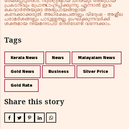
രേഖപ്പെടുത്താം. സ്വതന്ത്രമായ ചിന്തയും അഭിപ്രായ
പ്രകടനവും പ്രോത്സാഹിപ്പിക്കുന്നു. എന്നാൽ ഇവ
കെവാർത്തയുടെ അഭിപ്രായങ്ങളായി
കണക്കാക്കരുത്. അധിക്ഷേപങ്ങളും വിദ്വേഷ - അശ്ലീല
പരാമർശങ്ങളും പാടുള്ളതല്ല. ലംഘിക്കുന്നവർക്ക്
ശക്തമായ നിയമനടപടി നേരിടേണ്ടി വന്നേക്കാം.
Tags
Kerala News
News
Malayalam News
Gold News
Business
Silver Price
Gold Rate
Share this story