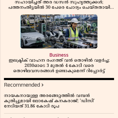
സഹായിച്ചത് അര ഡസൻ സുഹൃത്തുക്കൾ;
പത്തനംതിട്ടയിൽ 30 പേരെ ചോദ്യം ചെയ്തതായി
വിവരം ​​​​​​​
Business
ഇലക്ട്രിക് വാഹന രംഗത്ത് വൻ തൊഴിൽ വളർച്ച;
2030ഓടെ 3 മുതൽ 4 കോടി വരെ
തൊഴിലവസരങ്ങൾ ഉണ്ടാകുമെന്ന് റിപ്പോർട്ട്
Recommended
നായകനായുള്ള അരങ്ങേറ്റത്തിൽ വമ്പൻ
കുതിപ്പുമായി ലോകേഷ് കനകരാജ്; 'ഡിസി'
നേടിയത് 31.86 കോടി രൂപ