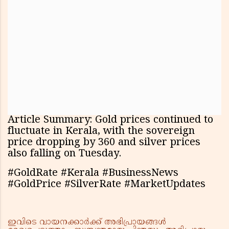
Article Summary: Gold prices continued to
fluctuate in Kerala, with the sovereign
price dropping by ₹360 and silver prices
also falling on Tuesday.
#GoldRate #Kerala #BusinessNews
#GoldPrice #SilverRate #MarketUpdates
ഇവിടെ വായനക്കാർക്ക് അഭിപ്രായങ്ങൾ