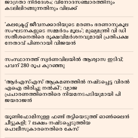
ജാഗ്രതാ നിർദേശം; വിനോദസഞ്ചാരത്തിനും
കടലിലിറങ്ങുന്നതിനും വിലക്ക്
'കലക്ട്രേറ്റ് ജീവനക്കാരിയുടെ മരണം ഭരണാനുകൂല
സംഘടനകളുടെ സമ്മർദം മൂലം'; മുഖ്യമന്ത്രി വി ഡി
സതീശനെതിരെ രൂക്ഷവിമർശനവുമായി പ്രതിപക്ഷ
നേതാവ് പിണറായി വിജയൻ
സംസ്ഥാനത്ത് സ്വര്‍ണവിലയില്‍ ആശ്വാസ ഇടിവ്;
പവന് 280 രൂപ കുറഞ്ഞു
‘ആർഎസ്എസ് ആക്രമണത്തിൽ നഷ്ടപ്പെട്ട വിരൽ
എഐ തിരിച്ചു നൽകി’; വ്യാജ
പ്രചാരണത്തിനെതിരെ നിയമനടപടിയുമായി പി
ജയരാജൻ
യൂണിഫോമിനുള്ള ഫണ്ട് തട്ടിയെടുത്ത് ഓൺലൈൻ
ചീട്ടുകളി; 7 ലക്ഷം നഷ്ടപ്പെടുത്തിയ
പൊലീസുകാരനെതിരെ കേസ്