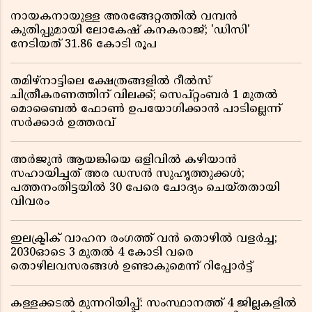
നായകനായുള്ള അരങ്ങേറ്റത്തിൽ വമ്പൻ
കുതിപ്പുമായി ലോകേഷ് കനകരാജ്; 'ഡിസി'
നേടിയത് 31.86 കോടി രൂപ
തമിഴ്‌നാട്ടിലെ ക്ഷേത്രങ്ങളിൽ റീൽസ്
ചിത്രീകരണത്തിന് വിലക്ക്; സെപ്റ്റംബർ 1 മുതൽ
മൊബൈൽ ഫോൺ ഉപയോഗിക്കാൻ പാടില്ലെന്ന്
സർക്കാർ ഉത്തരവ്
അർജുൻ ആയങ്കിയെ ഒളിവിൽ കഴിയാൻ
സഹായിച്ചത് അര ഡസൻ സുഹൃത്തുക്കൾ;
പത്തനംതിട്ടയിൽ 30 പേരെ ചോദ്യം ചെയ്തതായി
വിവരം ​​​​​​​
ഇലക്ട്രിക് വാഹന രംഗത്ത് വൻ തൊഴിൽ വളർച്ച;
2030ഓടെ 3 മുതൽ 4 കോടി വരെ
തൊഴിലവസരങ്ങൾ ഉണ്ടാകുമെന്ന് റിപ്പോർട്ട്
കള്ളക്കടൽ മുന്നറിയിപ്പ്: സംസ്ഥാനത്ത് 4 ജില്ലകളിൽ