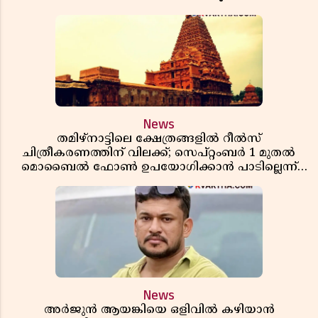
News
തമിഴ്‌നാട്ടിലെ ക്ഷേത്രങ്ങളിൽ റീൽസ്
ചിത്രീകരണത്തിന് വിലക്ക്; സെപ്റ്റംബർ 1 മുതൽ
മൊബൈൽ ഫോൺ ഉപയോഗിക്കാൻ പാടില്ലെന്ന്
സർക്കാർ ഉത്തരവ്
News
അർജുൻ ആയങ്കിയെ ഒളിവിൽ കഴിയാൻ