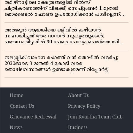
തമിഴ്‌നാട്ടിലെ ക്ഷേത്രങ്ങളിൽ റീൽസ്
ചിത്രീകരണത്തിന് വിലക്ക്; സെപ്റ്റംബർ 1 മുതൽ
മൊബൈൽ ഫോൺ ഉപയോഗിക്കാൻ പാടില്ലെന്ന്
സർക്കാർ ഉത്തരവ്
അർജുൻ ആയങ്കിയെ ഒളിവിൽ കഴിയാൻ
സഹായിച്ചത് അര ഡസൻ സുഹൃത്തുക്കൾ;
പത്തനംതിട്ടയിൽ 30 പേരെ ചോദ്യം ചെയ്തതായി
വിവരം ​​​​​​​
ഇലക്ട്രിക് വാഹന രംഗത്ത് വൻ തൊഴിൽ വളർച്ച;
2030ഓടെ 3 മുതൽ 4 കോടി വരെ
തൊഴിലവസരങ്ങൾ ഉണ്ടാകുമെന്ന് റിപ്പോർട്ട്
Home
About Us
Contact Us
Privacy Policy
Grievance Redressal
Join Kvartha Team Club
News
Business