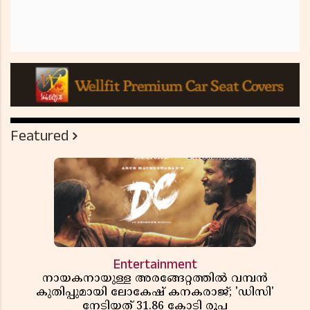
Featured
Entertainment
നായകനായുള്ള അരങ്ങേറ്റത്തിൽ വമ്പൻ
കുതിപ്പുമായി ലോകേഷ് കനകരാജ്; 'ഡിസി'
നേടിയത് 31.86 കോടി രൂപ