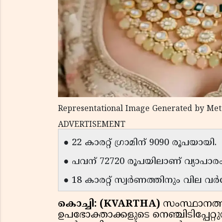
Representational Image Generated by Met
ADVERTISEMENT
● 22 കാരറ്റ് ഗ്രാമിന് 9090 രൂപയായി.
● പവന് 72720 രൂപയിലാണ് വ്യാപാരം
● 18 കാരറ്റ് സ്വർണത്തിനും വില വർധി
കൊച്ചി: (KVARTHA)
സംസ്ഥാനത്ത്
ഉപഭോക്താക്കളുടെ നെഞ്ചിടിപ്പേറ്