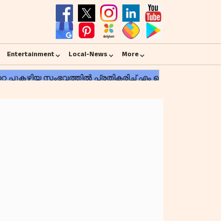
Entertainment
Local-News
More