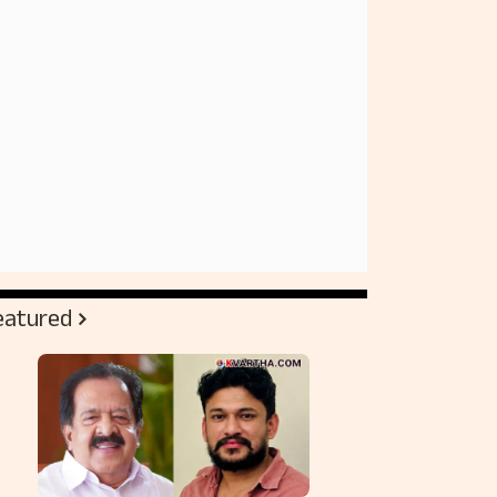
eatured