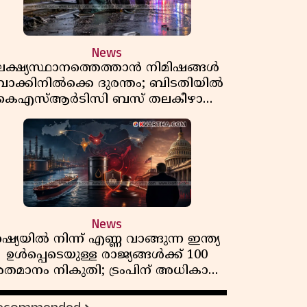
News
ലക്ഷ്യസ്ഥാനത്തെത്താൻ നിമിഷങ്ങൾ
ാക്കിനിൽക്കെ ദുരന്തം; ബിടതിയിൽ
കെഎസ്ആർടിസി ബസ് തലകീഴായി
മറിഞ്ഞ് ഡ്രൈവറും കണ്ടക്ടറും മരിച്ചു
News
റഷ്യയിൽ നിന്ന് എണ്ണ വാങ്ങുന്ന ഇന്ത്യ
ഉൾപ്പെടെയുള്ള രാജ്യങ്ങൾക്ക് 100
തമാനം നികുതി; ട്രംപിന് അധികാരം
നൽകി യുഎസ് സെനറ്റ് ബിൽ
പാസാക്കി