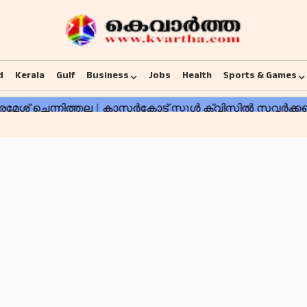
d
Kerala
Gulf
Business
Jobs
Health
Sports & Games