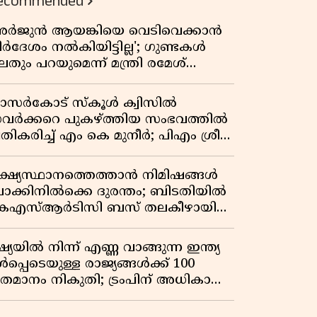
ecommended
അർജുൻ ആയങ്കിയെ വെടിവെക്കാൻ
ിർദേശം നൽകിയിട്ടില്ല'; ഗുണ്ടകൾ
തും പറയുമെന്ന് മന്ത്രി രമേശ്
െന്നിത്തല
ാസർകോട് സ്കൂൾ ക്വിസിൽ
വർക്കറെ പുകഴ്ത്തിയ സംഭവത്തിൽ
രതികരിച്ച് എം കെ മുനീർ; പിഎം ശ്രീ
ദ്ധതിയിലും പ്രതികരണം
ക്ഷ്യസ്ഥാനത്തെത്താൻ നിമിഷങ്ങൾ
ാക്കിനിൽക്കെ ദുരന്തം; ബിടതിയിൽ
െഎസ്ആർടിസി ബസ് തലകീഴായി
ിഞ്ഞ് ഡ്രൈവറും കണ്ടക്ടറും മരിച്ചു
്യയിൽ നിന്ന് എണ്ണ വാങ്ങുന്ന ഇന്ത്യ
പ്പെടെയുള്ള രാജ്യങ്ങൾക്ക് 100
തമാനം നികുതി; ട്രംപിന് അധികാരം
ൽകി യുഎസ് സെനറ്റ് ബിൽ
ാസാക്കി