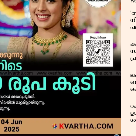
R
'
ന
പല
ച
ക
സ
പ്
പ
ല
ബ
ക
മറ
റഷ
ഉൾ
ശ
ന
പ