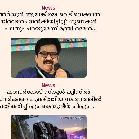
News
'അർജുൻ ആയങ്കിയെ വെടിവെക്കാൻ
നിർദേശം നൽകിയിട്ടില്ല'; ഗുണ്ടകൾ
പലതും പറയുമെന്ന് മന്ത്രി രമേശ്
ചെന്നിത്തല
News
കാസർകോട് സ്കൂൾ ക്വിസിൽ
വർക്കറെ പുകഴ്ത്തിയ സംഭവത്തിൽ
പ്രതികരിച്ച് എം കെ മുനീർ; പിഎം ശ്രീ
പദ്ധതിയിലും പ്രതികരണം