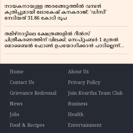
നായകനായുള്ള അരങ്ങേറ്റത്തിൽ വമ്പൻ
കുതിപ്പുമായി ലോകേഷ് കനകരാജ്; 'ഡിസി'
നേടിയത് 31.86 കോടി രൂപ
തമിഴ്‌നാട്ടിലെ ക്ഷേത്രങ്ങളിൽ റീൽസ്
ചിത്രീകരണത്തിന് വിലക്ക്; സെപ്റ്റംബർ 1 മുതൽ
മൊബൈൽ ഫോൺ ഉപയോഗിക്കാൻ പാടില്ലെന്ന്
സർക്കാർ ഉത്തരവ്
Home
About Us
Contact Us
Privacy Policy
Grievance Redressal
Join Kvartha Team Club
News
Business
Jobs
Health
Food & Recipes
Entertainment