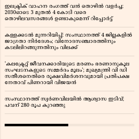
ഇലക്ട്രിക് വാഹന രംഗത്ത് വൻ തൊഴിൽ വളർച്ച;
2030ഓടെ 3 മുതൽ 4 കോടി വരെ
തൊഴിലവസരങ്ങൾ ഉണ്ടാകുമെന്ന് റിപ്പോർട്ട്
കള്ളക്കടൽ മുന്നറിയിപ്പ്: സംസ്ഥാനത്ത് 4 ജില്ലകളിൽ
ജാഗ്രതാ നിർദേശം; വിനോദസഞ്ചാരത്തിനും
കടലിലിറങ്ങുന്നതിനും വിലക്ക്
'കലക്ട്രേറ്റ് ജീവനക്കാരിയുടെ മരണം ഭരണാനുകൂല
സംഘടനകളുടെ സമ്മർദം മൂലം'; മുഖ്യമന്ത്രി വി ഡി
സതീശനെതിരെ രൂക്ഷവിമർശനവുമായി പ്രതിപക്ഷ
നേതാവ് പിണറായി വിജയൻ
സംസ്ഥാനത്ത് സ്വര്‍ണവിലയില്‍ ആശ്വാസ ഇടിവ്;
പവന് 280 രൂപ കുറഞ്ഞു