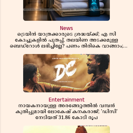
News
ട്രെയിൻ യാത്രക്കാരുടെ ശ്രദ്ധയ്ക്ക്; എ സി
കോച്ചുകളിൽ പുതപ്പ്, തലയിണ അടക്കമുള്ള
ബെഡ്റോൾ ലഭിച്ചില്ലേ? പണം തിരികെ വാങ്ങാം;
അറിയേണ്ട നിയമങ്ങൾ
Entertainment
നായകനായുള്ള അരങ്ങേറ്റത്തിൽ വമ്പൻ
കുതിപ്പുമായി ലോകേഷ് കനകരാജ്; 'ഡിസി'
നേടിയത് 31.86 കോടി രൂപ