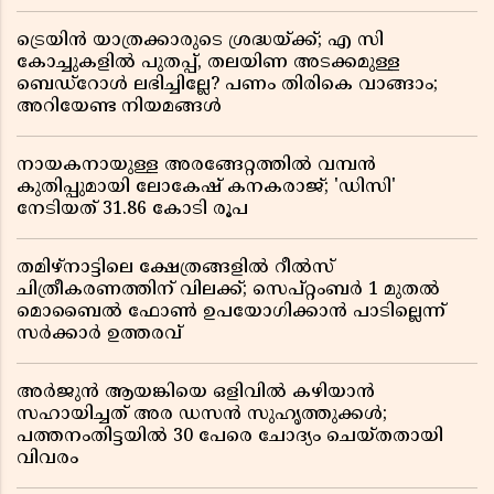
ട്രെയിൻ യാത്രക്കാരുടെ ശ്രദ്ധയ്ക്ക്; എ സി
കോച്ചുകളിൽ പുതപ്പ്, തലയിണ അടക്കമുള്ള
ബെഡ്റോൾ ലഭിച്ചില്ലേ? പണം തിരികെ വാങ്ങാം;
അറിയേണ്ട നിയമങ്ങൾ
നായകനായുള്ള അരങ്ങേറ്റത്തിൽ വമ്പൻ
കുതിപ്പുമായി ലോകേഷ് കനകരാജ്; 'ഡിസി'
നേടിയത് 31.86 കോടി രൂപ
തമിഴ്‌നാട്ടിലെ ക്ഷേത്രങ്ങളിൽ റീൽസ്
ചിത്രീകരണത്തിന് വിലക്ക്; സെപ്റ്റംബർ 1 മുതൽ
മൊബൈൽ ഫോൺ ഉപയോഗിക്കാൻ പാടില്ലെന്ന്
സർക്കാർ ഉത്തരവ്
അർജുൻ ആയങ്കിയെ ഒളിവിൽ കഴിയാൻ
സഹായിച്ചത് അര ഡസൻ സുഹൃത്തുക്കൾ;
പത്തനംതിട്ടയിൽ 30 പേരെ ചോദ്യം ചെയ്തതായി
വിവരം ​​​​​​​