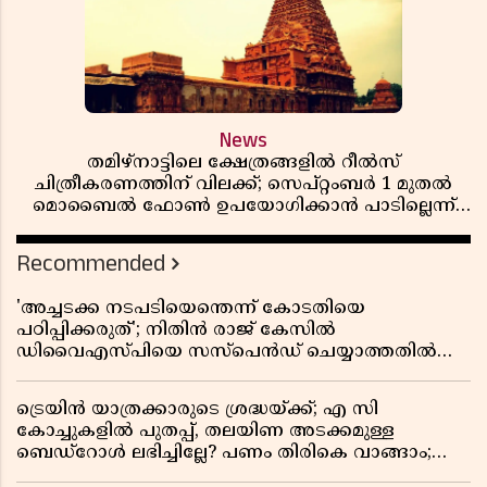
News
തമിഴ്‌നാട്ടിലെ ക്ഷേത്രങ്ങളിൽ റീൽസ്
ചിത്രീകരണത്തിന് വിലക്ക്; സെപ്റ്റംബർ 1 മുതൽ
മൊബൈൽ ഫോൺ ഉപയോഗിക്കാൻ പാടില്ലെന്ന്
സർക്കാർ ഉത്തരവ്
Recommended
'അച്ചടക്ക നടപടിയെന്തെന്ന് കോടതിയെ
പഠിപ്പിക്കരുത്'; നിതിൻ രാജ് കേസിൽ
ഡിവൈഎസ്പിയെ സസ്പെൻഡ് ചെയ്യാത്തതിൽ
സർക്കാരിന് ഹൈക്കോടതിയുടെ രൂക്ഷ വിമർശനം
ട്രെയിൻ യാത്രക്കാരുടെ ശ്രദ്ധയ്ക്ക്; എ സി
കോച്ചുകളിൽ പുതപ്പ്, തലയിണ അടക്കമുള്ള
ബെഡ്റോൾ ലഭിച്ചില്ലേ? പണം തിരികെ വാങ്ങാം;
അറിയേണ്ട നിയമങ്ങൾ