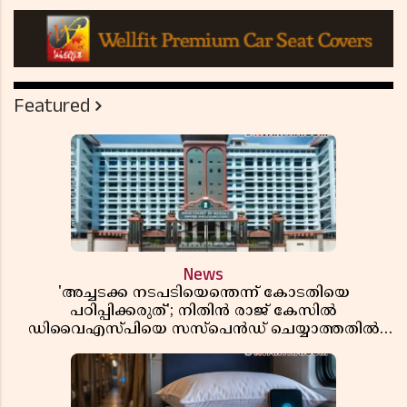
Featured
News
'അച്ചടക്ക നടപടിയെന്തെന്ന് കോടതിയെ
പഠിപ്പിക്കരുത്'; നിതിൻ രാജ് കേസിൽ
ഡിവൈഎസ്പിയെ സസ്പെൻഡ് ചെയ്യാത്തതിൽ
സർക്കാരിന് ഹൈക്കോടതിയുടെ രൂക്ഷ വിമർശനം