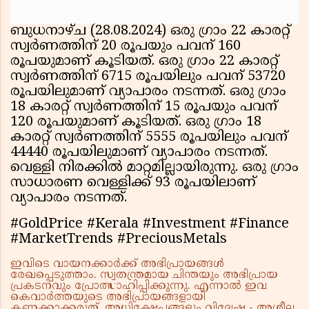
ബുധനാഴ്ച (28.08.2024) ഒരു ഗ്രാം 22 കാരറ്റ്
സ്വര്‍ണത്തിന് 20 രൂപയും പവന് 160
രൂപയുമാണ് കൂടിയത്. ഒരു ഗ്രാം 22 കാരറ്റ്
സ്വര്‍ണത്തിന് 6715 രൂപയിലും പവന് 53720
രൂപയിലുമാണ് വ്യാപാരം നടന്നത്. ഒരു ഗ്രാം
18 കാരറ്റ് സ്വര്‍ണത്തിന് 15 രൂപയും പവന്
120 രൂപയുമാണ് കൂടിയത്. ഒരു ഗ്രാം 18
കാരറ്റ് സ്വര്‍ണത്തിന് 5555 രൂപയിലും പവന്
44440 രൂപയിലുമാണ് വ്യാപാരം നടന്നത്.
വെള്ളി നിരക്കില്‍ മാറ്റമില്ലായിരുന്നു. ഒരു ഗ്രാം
സാധാരണ വെള്ളിക്ക് 93 രൂപയിലാണ്
വ്യാപാരം നടന്നത്.
#GoldPrice #Kerala #Investment #Finance
#MarketTrends #PreciousMetals
ഇവിടെ വായനക്കാർക്ക് അഭിപ്രായങ്ങൾ
രേഖപ്പെടുത്താം. സ്വതന്ത്രമായ ചിന്തയും അഭിപ്രായ
പ്രകടനവും പ്രോത്സാഹിപ്പിക്കുന്നു. എന്നാൽ ഇവ
കെവാർത്തയുടെ അഭിപ്രായങ്ങളായി
കണക്കാക്കരുത്. അധിക്ഷേപങ്ങളും വിദ്വേഷ - അശ്ലീല