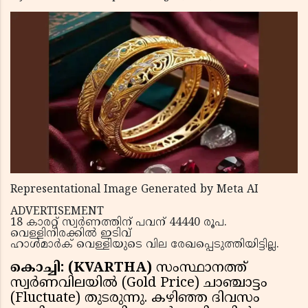
Representational Image Generated by Meta AI
ADVERTISEMENT
18 കാരറ്റ് സ്വര്‍ണത്തിന് പവന് 44440 രൂപ.
വെള്ളിനിരക്കില്‍ ഇടിവ്
ഹാള്‍മാര്‍ക് വെള്ളിയുടെ വില രേഖപ്പെടുത്തിയിട്ടില്ല.
കൊച്ചി: (KVARTHA)
സംസ്ഥാനത്ത്
സ്വര്‍ണവിലയില്‍ (Gold Price) ചാഞ്ചാട്ടം
(Fluctuate) തുടരുന്നു. കഴിഞ്ഞ ദിവസം