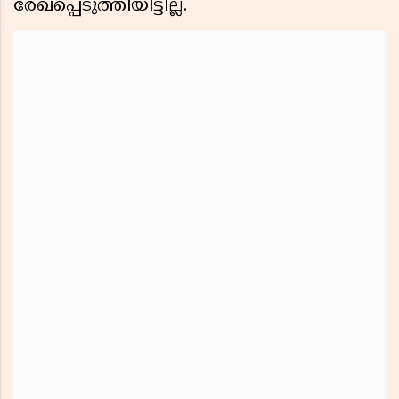
രേഖപ്പെടുത്തിയിട്ടില്ല.